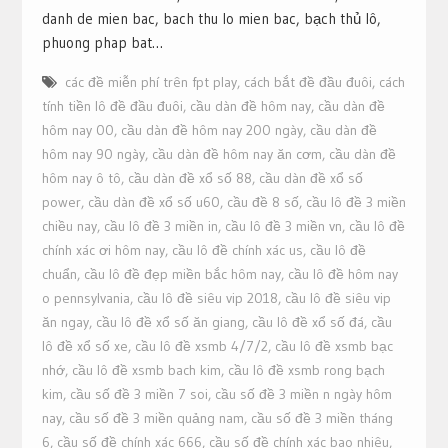
danh de mien bac, bach thu lo mien bac, bạch thủ lô,
phuong phap bat…
các đề miễn phí trên fpt play
,
cách bắt đề đầu đuôi
,
cách
tính tiền lô đề đầu đuôi
,
cầu dàn đề hôm nay
,
cầu dàn đề
hôm nay 00
,
cầu dàn đề hôm nay 200 ngày
,
cầu dàn đề
hôm nay 90 ngày
,
cầu dàn đề hôm nay ăn cơm
,
cầu dàn đề
hôm nay ô tô
,
cầu dàn đề xổ số 88
,
cầu dàn đề xổ số
power
,
cầu dàn đề xổ số u60
,
cầu đề 8 số
,
cầu lô đề 3 miền
chiều nay
,
cầu lô đề 3 miền in
,
cầu lô đề 3 miền vn
,
cầu lô đề
chính xác ơi hôm nay
,
cầu lô đề chính xác us
,
cầu lô đề
chuẩn
,
cầu lô đề đẹp miền bắc hôm nay
,
cầu lô đề hôm nay
o pennsylvania
,
cầu lô đề siêu vip 2018
,
cầu lô đề siêu vip
ăn ngay
,
cầu lô đề xổ số ăn giang
,
cầu lô đề xổ số đá
,
cầu
lô đề xổ số xe
,
cầu lô đề xsmb 4/7/2
,
cầu lô đề xsmb bạc
nhớ
,
cầu lô đề xsmb bach kim
,
cầu lô đề xsmb rong bạch
kim
,
cầu số đề 3 miền 7 soi
,
cầu số đề 3 miền n ngày hôm
nay
,
cầu số đề 3 miền quảng nam
,
cầu số đề 3 miền tháng
6
,
cầu số đề chính xác 666
,
cầu số đề chính xác bao nhiêu
,