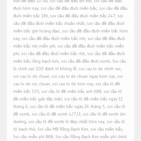
dàn đề đẹp 10 số
,
soi cầu đề đầu đít mb
,
soi cầu đề đầu
đuôi hôm nay
,
soi cầu đề đầu đuôi miền bắc
,
soi cầu đề đầu
đuôi miền bắc 18h
,
soi cầu đề đầu đuôi miền bắc 247
,
soi
cầu đề đầu đuôi miền bắc chuẩn nhất
,
soi cầu đề đầu đuôi
miền bắc giờ hoàng đạo
,
soi cầu đề đầu đuôi miền bắc hôm
nay
,
soi cầu đề đầu đuôi miền bắc mb
,
soi cầu đề đầu đuôi
miền bắc mb miễn phí
,
soi cầu đề đầu đuôi miền bắc miễn
phí
,
soi cầu đề đầu đuôi miền bắc rbk
,
soi cầu đề đầu đuôi
miền bắc rồng bạch kim
,
soi cầu đề đầu đuôi xsmb
,
Soi cầu
lô chính xác 100 đánh lô không lỗ
,
soi cau lo de chinh xac
,
soi cau lo de chuan
,
soi cau lo de chuan ngay hom nay
,
soi
cau lo de cuc chuan
,
soi cau lo de hom nay
,
soi cầu lô đề
miền bắc 555
,
soi cầu lô đề miền bắc anh 688
,
soi cầu lô
đề miền bắc giải đặc biệt
,
soi cầu lô đề miền bắc ngày 11
tháng 6
,
soi cầu lô đề miền bắc ngày 26 tháng 5
,
soi cầu lô
đề xsmb
,
soi cầu lô đề xsmb 4/7/2
,
soi cầu lô đề xsmb âm
dương
,
soi cầu lô đề xsmb lô đẹp nhất hôm nay
,
soi cầu lô
tô bạch thủ
,
Soi cầu MB Rồng Bạch Kim
,
soi cầu miền bắc
,
Soi cầu miễn phí 888
,
Soi cầu Rồng Bạch Kim miễn phí chính