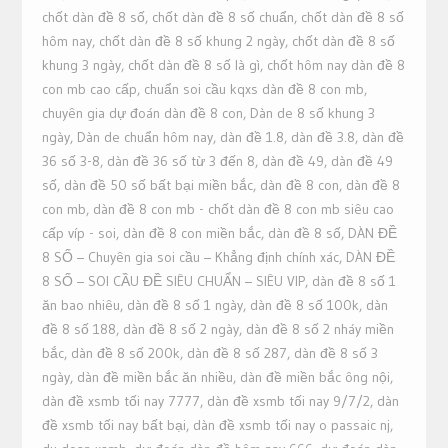
chốt dàn đề 8 số
,
chốt dàn đề 8 số chuẩn
,
chốt dàn đề 8 số
hôm nay
,
chốt dàn đề 8 số khung 2 ngày
,
chốt dàn đề 8 số
khung 3 ngày
,
chốt dàn đề 8 số là gì
,
chốt hôm nay dàn đề 8
con mb cao cấp
,
chuẩn soi cầu kqxs dàn đề 8 con mb
,
chuyên gia dự đoán dàn đề 8 con
,
Dàn de 8 số khung 3
ngày
,
Dàn de chuẩn hôm nay
,
dàn đề 1.8
,
dàn đề 3.8
,
dàn đề
36 số 3-8
,
dàn đề 36 số từ 3 đến 8
,
dàn đề 49
,
dàn đề 49
số
,
dàn đề 50 số bất bại miền bắc
,
dàn đề 8 con
,
dàn đề 8
con mb
,
dàn đề 8 con mb - chốt dàn đề 8 con mb siêu cao
cấp víp - soi
,
dàn đề 8 con miền bắc
,
dàn đề 8 số
,
DÀN ĐỀ
8 SỐ – Chuyên gia soi cầu – Khẳng định chính xác
,
DÀN ĐỀ
8 SỐ – SOI CẦU ĐỀ SIÊU CHUẨN – SIÊU VIP
,
dàn đề 8 số 1
ăn bao nhiêu
,
dàn đề 8 số 1 ngày
,
dàn đề 8 số 100k
,
dàn
đề 8 số 188
,
dàn đề 8 số 2 ngày
,
dàn đề 8 số 2 nháy miền
bắc
,
dàn đề 8 số 200k
,
dàn đề 8 số 287
,
dàn đề 8 số 3
ngày
,
dàn đề miền bắc ăn nhiều
,
dàn đề miền bắc ông nội
,
dàn đề xsmb tối nay 7777
,
dàn đề xsmb tối nay 9/7/2
,
dàn
đề xsmb tối nay bất bại
,
dàn đề xsmb tối nay o passaic nj
,