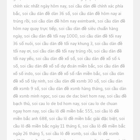
chính xác nhất ngày hôm nay
,
soi cầu dàn đề chính xác phía
bắc
,
soi cầu dàn đề dàn 36 số
,
soi cầu dàn đề hôm nay ai
trúng rồi
,
soi cầu dàn đề hôm nay eximbank
,
soi cầu dàn đề
hôm nay quay trực tiếp
,
soi cầu dàn đề siêu chuẩn hàng
ngày
,
soi cầu dàn đề tối nay 1000
,
soi cầu dàn đề tối nay
36 số nuôi
,
soi cầu dàn đề tối nay khung 3
,
soi cầu dàn đề
tối nay ơi
,
soi cầu dàn đề tối nay trúng rồi
,
soi cầu dàn đề
tối nay yếu
,
soi cầu dàn đề xổ số
,
soi cầu dàn đề xổ số 4
số
,
soi cầu dàn đề xổ số dự đoán miền bắc
,
soi cầu dàn đề
xổ số indo
,
soi cầu dàn đề xổ số rắn miền bắc
,
soi cầu dàn
đề xổ số tây ninh
,
soi cầu dàn đề xsmb 30 số
,
soi cầu dàn
đề xsmb 9 số
,
soi cầu dàn đề xsmb hàng tháng
,
soi cầu dàn
đề xsmb minh ngọc
,
soi cau de dac biet hom nay
,
soi cầu đề
bạch thủ
,
soi cau lo de bd hom nay
,
soi cau lo de chuan
ngay hom nay
,
soi cầu lô đề miền bắc 555
,
soi cầu lô đề
miền bắc anh 688
,
soi cầu lô đề miền bắc giải đặc biệt
,
soi
cầu lô đề miền bắc ngày 11 tháng 6
,
soi cầu lô đề miền bắc
ngày 26 tháng 5
,
soi cầu lô đề xsmb
,
soi cầu lô đề xsmb