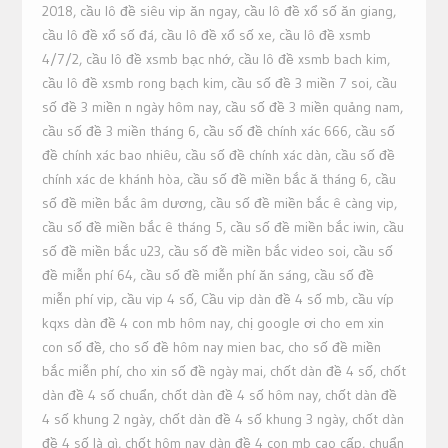
2018
,
cầu lô đề siêu vip ăn ngay
,
cầu lô đề xổ số ăn giang
,
cầu lô đề xổ số đá
,
cầu lô đề xổ số xe
,
cầu lô đề xsmb
4/7/2
,
cầu lô đề xsmb bạc nhớ
,
cầu lô đề xsmb bach kim
,
cầu lô đề xsmb rong bạch kim
,
cầu số đề 3 miền 7 soi
,
cầu
số đề 3 miền n ngày hôm nay
,
cầu số đề 3 miền quảng nam
,
cầu số đề 3 miền tháng 6
,
cầu số đề chính xác 666
,
cầu số
đề chính xác bao nhiêu
,
cầu số đề chính xác dàn
,
cầu số đề
chính xác de khánh hòa
,
cầu số đề miền bắc ă tháng 6
,
cầu
số đề miền bắc âm dương
,
cầu số đề miền bắc ê càng vip
,
cầu số đề miền bắc ê tháng 5
,
cầu số đề miền bắc iwin
,
cầu
số đề miền bắc u23
,
cầu số đề miền bắc video soi
,
cầu số
đề miễn phí 64
,
cầu số đề miễn phí ăn sáng
,
cầu số đề
miễn phí vip
,
cầu vip 4 số
,
Cầu vip dàn đề 4 số mb
,
cầu víp
kqxs dàn đề 4 con mb hôm nay
,
chị google ơi cho em xin
con số đề
,
cho số đề hôm nay mien bac
,
cho số đề miền
bắc miễn phí
,
cho xin số đề ngày mai
,
chốt dàn đề 4 số
,
chốt
dàn đề 4 số chuẩn
,
chốt dàn đề 4 số hôm nay
,
chốt dàn đề
4 số khung 2 ngày
,
chốt dàn đề 4 số khung 3 ngày
,
chốt dàn
đề 4 số là gì
,
chốt hôm nay dàn đề 4 con mb cao cấp
,
chuẩn