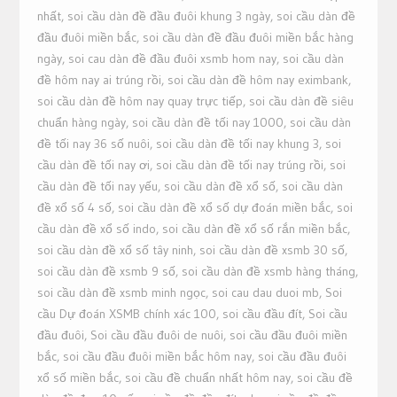
nhất
,
soi cầu dàn đề đầu đuôi khung 3 ngày
,
soi cầu dàn đề
đầu đuôi miền bắc
,
soi cầu dàn đề đầu đuôi miền bắc hàng
ngày
,
soi cau dàn đề đầu đuôi xsmb hom nay
,
soi cầu dàn
đề hôm nay ai trúng rồi
,
soi cầu dàn đề hôm nay eximbank
,
soi cầu dàn đề hôm nay quay trực tiếp
,
soi cầu dàn đề siêu
chuẩn hàng ngày
,
soi cầu dàn đề tối nay 1000
,
soi cầu dàn
đề tối nay 36 số nuôi
,
soi cầu dàn đề tối nay khung 3
,
soi
cầu dàn đề tối nay ơi
,
soi cầu dàn đề tối nay trúng rồi
,
soi
cầu dàn đề tối nay yếu
,
soi cầu dàn đề xổ số
,
soi cầu dàn
đề xổ số 4 số
,
soi cầu dàn đề xổ số dự đoán miền bắc
,
soi
cầu dàn đề xổ số indo
,
soi cầu dàn đề xổ số rắn miền bắc
,
soi cầu dàn đề xổ số tây ninh
,
soi cầu dàn đề xsmb 30 số
,
soi cầu dàn đề xsmb 9 số
,
soi cầu dàn đề xsmb hàng tháng
,
soi cầu dàn đề xsmb minh ngọc
,
soi cau dau duoi mb
,
Soi
cầu Dự đoán XSMB chính xác 100
,
soi cầu đầu đít
,
Soi cầu
đầu đuôi
,
Soi cầu đầu đuôi de nuôi
,
soi cầu đầu đuôi miền
bắc
,
soi cầu đầu đuôi miền bắc hôm nay
,
soi cầu đầu đuôi
xổ số miền bắc
,
soi cầu đề chuẩn nhất hôm nay
,
soi cầu đề