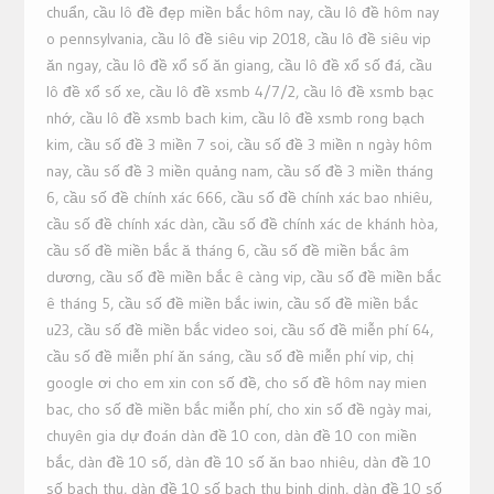
chuẩn
,
cầu lô đề đẹp miền bắc hôm nay
,
cầu lô đề hôm nay
o pennsylvania
,
cầu lô đề siêu vip 2018
,
cầu lô đề siêu vip
ăn ngay
,
cầu lô đề xổ số ăn giang
,
cầu lô đề xổ số đá
,
cầu
lô đề xổ số xe
,
cầu lô đề xsmb 4/7/2
,
cầu lô đề xsmb bạc
nhớ
,
cầu lô đề xsmb bach kim
,
cầu lô đề xsmb rong bạch
kim
,
cầu số đề 3 miền 7 soi
,
cầu số đề 3 miền n ngày hôm
nay
,
cầu số đề 3 miền quảng nam
,
cầu số đề 3 miền tháng
6
,
cầu số đề chính xác 666
,
cầu số đề chính xác bao nhiêu
,
cầu số đề chính xác dàn
,
cầu số đề chính xác de khánh hòa
,
cầu số đề miền bắc ă tháng 6
,
cầu số đề miền bắc âm
dương
,
cầu số đề miền bắc ê càng vip
,
cầu số đề miền bắc
ê tháng 5
,
cầu số đề miền bắc iwin
,
cầu số đề miền bắc
u23
,
cầu số đề miền bắc video soi
,
cầu số đề miễn phí 64
,
cầu số đề miễn phí ăn sáng
,
cầu số đề miễn phí vip
,
chị
google ơi cho em xin con số đề
,
cho số đề hôm nay mien
bac
,
cho số đề miền bắc miễn phí
,
cho xin số đề ngày mai
,
chuyên gia dự đoán dàn đề 10 con
,
dàn đề 10 con miền
bắc
,
dàn đề 10 số
,
dàn đề 10 số ăn bao nhiêu
,
dàn đề 10
số bach thu
,
dàn đề 10 số bach thu binh dinh
,
dàn đề 10 số