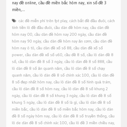
nay đề online, cầu đề miền bắc hôm nay, xin số đề 3
miền,…
các đề miễn phí trên fpt play
,
cách bắt đề đầu đuôi
,
cách
tính tiền lô đề đầu đuôi
,
cầu dàn đề hôm nay
,
cầu dàn đề
hôm nay 00
,
cầu dàn đề hôm nay 200 ngày
,
cầu dàn đề
hôm nay 90 ngày
,
cầu dàn đề hôm nay ăn cơm
,
cầu dàn đề
hôm nay ô tô
,
cầu dàn đề xổ số 88
,
cầu dàn đề xổ số
power
,
cầu dàn đề xổ số u60
,
cầu đề 8 số
,
cầu lô dàn đề 8
số
,
cầu lô dàn đề 8 số 3 ngày
,
cầu lô dàn đề 8 số 888
,
cầu
lô dàn đề 8 số ăn quanh năm
,
cầu lô dàn đề 8 số chạy
quanh năm
,
cầu lô dàn đề 8 số chính xác 100
,
cầu lô dàn đề
8 số đẹp nhất hôm nay
,
cầu lô dàn đề 8 số hình quả trám
,
cầu lô dàn đề 8 số hôm nay
,
cầu lô dàn đề 8 số khung 2
ngày
,
cầu lô dàn đề 8 số khung 3 ngày
,
cầu lô dàn đề 8 số
khung 5 ngày
,
cầu lô dàn đề 8 số là gì
,
cầu lô dàn đề 8 số
miền bắc
,
cầu lô dàn đề 8 số miền bắc hôm nay
,
cầu lô dàn
đề 8 số ngày hôm nay
,
cầu lô dàn đề 8 số truyền thống
,
cầu
lô de dàn đề 8 số chính xác 100
,
cầu lô đề 3 miền chiều nay
,