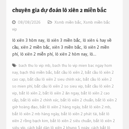
chuyên gia dự đoán lô xiên 2 miền bắc
08/08/2026
Xsmb miền bắc
,
Xsmb miền bắc
vip
lô xiên 3 hôm nay, lô xiên 3 miền bắc, lô xiên 4 hay về
cầu, xiên 2 miền bắc, xiên 3 miền bắc, lô xiên 2 miền
phí, lô xiên 2 miễn phí, lô xiên 2 hôm nay, lô…
bach thu lo vip mb
,
bach thu lo vip mien bac ngay hom
nay
,
bạch thủ miền bắc
,
bắt cầu lô xiên 2
,
bắt cầu lô xiên 2
cao cap
,
bắt cầu lô xiên 2 sieu chính xác
,
bắt cầu lô xiên 2
so mien phí
,
bắt cầu lô xiên 2 so sieu vip
,
bắt cầu lô xiên 2
vip
,
bắt lô xiên 2
,
bắt lô xiên 2 ăn ngay
,
bắt lô xiên 2 cao
cấp
,
bắt lô xiên 2 chính xác
,
bắt lô xiên 2 chuẩn
,
bắt lô xiên 2
giờ hoàng đạo
,
bắt lô xiên 2 hàng ngày
,
bắt lô xiên 2 mb
,
bắt lô xiên 2 mb hàng ngày
,
bắt lô xiên 2 phát tài
,
bắt lô
xiên 2 rồng bạch kim
,
bắt lô xiên 2 siêu chuẩn
,
bắt lô xiên 2
siêu víp
,
cách bắt dàn lô xiên 2 khung 5 ngày
,
cách bắt lô