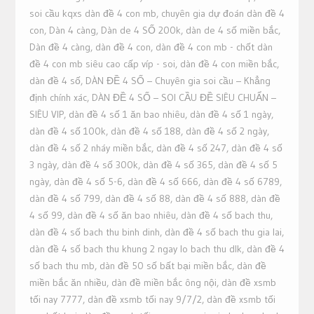
soi cầu kqxs dàn đề 4 con mb
,
chuyên gia dự đoán dàn đề 4
con
,
Dàn 4 càng
,
Dàn de 4 SỐ 200k
,
dàn de 4 số miền bắc
,
Dàn đề 4 càng
,
dàn đề 4 con
,
dàn đề 4 con mb - chốt dàn
đề 4 con mb siêu cao cấp víp - soi
,
dàn đề 4 con miền bắc
,
dàn đề 4 số
,
DÀN ĐỀ 4 SỐ – Chuyên gia soi cầu – Khẳng
định chính xác
,
DÀN ĐỀ 4 SỐ – SOI CẦU ĐỀ SIÊU CHUẨN –
SIÊU VIP
,
dàn đề 4 số 1 ăn bao nhiêu
,
dàn đề 4 số 1 ngày
,
dàn đề 4 số 100k
,
dàn đề 4 số 188
,
dàn đề 4 số 2 ngày
,
dàn đề 4 số 2 nháy miền bắc
,
dàn đề 4 số 247
,
dàn đề 4 số
3 ngày
,
dàn đề 4 số 300k
,
dàn đề 4 số 365
,
dàn đề 4 số 5
ngày
,
dàn đề 4 số 5-6
,
dàn đề 4 số 666
,
dàn đề 4 số 6789
,
dàn đề 4 số 799
,
dàn đề 4 số 88
,
dàn đề 4 số 888
,
dàn đề
4 số 99
,
dàn đề 4 số ăn bao nhiêu
,
dàn đề 4 số bach thu
,
dàn đề 4 số bach thu binh dinh
,
dàn đề 4 số bach thu gia lai
,
dàn đề 4 số bach thu khung 2 ngay lo bach thu dlk
,
dàn đề 4
số bach thu mb
,
dàn đề 50 số bất bại miền bắc
,
dàn đề
miền bắc ăn nhiều
,
dàn đề miền bắc ông nội
,
dàn đề xsmb
tối nay 7777
,
dàn đề xsmb tối nay 9/7/2
,
dàn đề xsmb tối