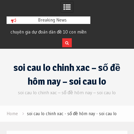
Breaking News
ền
chuyên gia dự đoán lô xiên 2 miền bắc
chuyên gia dự đoán
bắ
Skip
to
soi cau lo chinh xac – số đề
content
hôm nay – soi cau lo
soi cau lo chinh xac – số đề hôm nay – soi cau lo
Home
soi cau lo chinh xac - số đề hôm nay - soi cau lo