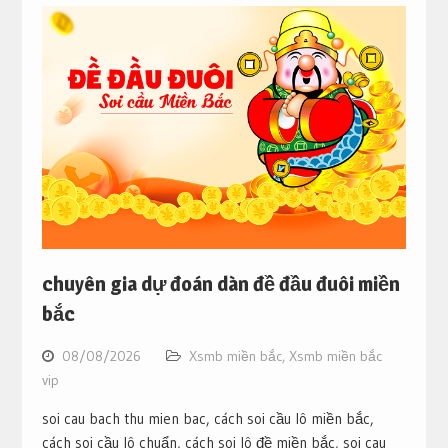
chuyên gia dự đoán dàn đề đầu đuôi miền
bắc
08/08/2026
Xsmb miền bắc
,
Xsmb miền bắc
vip
soi cau bach thu mien bac, cách soi cầu lô miền bắc,
cách soi cầu lô chuẩn, cách soi lô đề miền bắc, soi cau