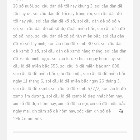
36 số nuôi
,
soi cầu dàn đề tối nay khung 3
,
soi cầu dàn đề
tối nay ơi
,
soi cầu dàn đề tối nay trúng rồi
,
soi cầu dàn đề
tối nay yếu
,
soi cầu dàn đề xổ số
,
soi cầu dàn đề xổ số 4
số
,
soi cầu dàn đề xổ số dự đoán miền bắc
,
soi cầu dàn đề
xổ số indo
,
soi cầu dàn đề xổ số rắn miền bắc
,
soi cầu dàn
đề xổ số tây ninh
,
soi cầu dàn đề xsmb 30 số
,
soi cầu dàn
đề xsmb 9 số
,
soi cầu dàn đề xsmb hàng tháng
,
soi cầu dàn
đề xsmb minh ngọc
,
soi cau lo de chuan ngay hom nay
,
soi
cầu lô đề miền bắc 555
,
soi cầu lô đề miền bắc anh 688
,
soi cầu lô đề miền bắc giải đặc biệt
,
soi cầu lô đề miền bắc
ngày 11 tháng 6
,
soi cầu lô đề miền bắc ngày 26 tháng 5
,
soi cầu lô đề xsmb
,
soi cầu lô đề xsmb 4/7/2
,
soi cầu lô đề
xsmb âm dương
,
soi cầu lô đề xsmb lô đẹp nhất hôm nay
,
xin số đề đẹp hôm nay
,
xin số đề hà nội
,
xin số đề miền bắc
ngày mai
,
xin xăm số đề hôm nay
,
xóc xăm xin số đề
196 Comments