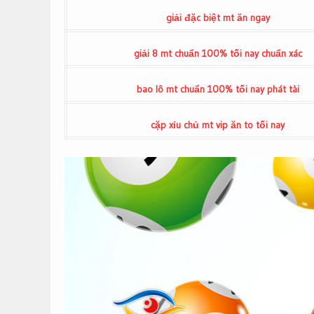
giải đặc biệt mt ăn ngay
giải 8 mt chuẩn 100% tối nay chuẩn xác
bao lô mt chuẩn 100% tối nay phát tài
cặp xỉu chủ mt vip ăn to tối nay