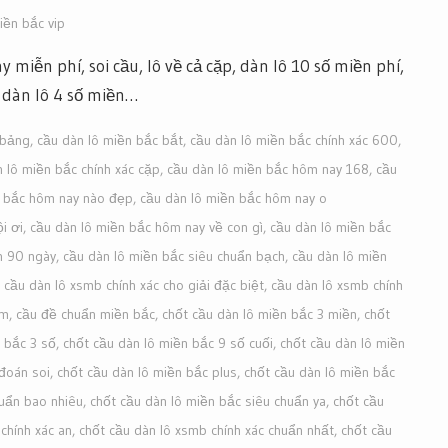
ền bắc vip
 miễn phí, soi cầu, lô về cả cặp, dàn lô 10 số miền phí,
, dàn lô 4 số miền…
 bảng
,
cầu dàn lô miền bắc bắt
,
cầu dàn lô miền bắc chính xác 600
,
 lô miền bắc chính xác cặp
,
cầu dàn lô miền bắc hôm nay 168
,
cầu
n bắc hôm nay nào đẹp
,
cầu dàn lô miền bắc hôm nay o
i ơi
,
cầu dàn lô miền bắc hôm nay về con gì
,
cầu dàn lô miền bắc
n 90 ngày
,
cầu dàn lô miền bắc siêu chuẩn bạch
,
cầu dàn lô miền
,
cầu dàn lô xsmb chính xác cho giải đặc biệt
,
cầu dàn lô xsmb chính
ăm
,
cầu đề chuẩn miền bắc
,
chốt cầu dàn lô miền bắc 3 miền
,
chốt
 bắc 3 số
,
chốt cầu dàn lô miền bắc 9 số cuối
,
chốt cầu dàn lô miền
đoán soi
,
chốt cầu dàn lô miền bắc plus
,
chốt cầu dàn lô miền bắc
huẩn bao nhiêu
,
chốt cầu dàn lô miền bắc siêu chuẩn ya
,
chốt cầu
chính xác an
,
chốt cầu dàn lô xsmb chính xác chuẩn nhất
,
chốt cầu