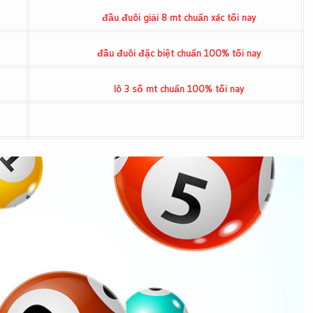
đầu đuôi giải 8 mt chuẩn xác tối nay
đầu đuôi đặc biệt chuẩn 100% tối nay
lô 3 số mt chuẩn 100% tối nay