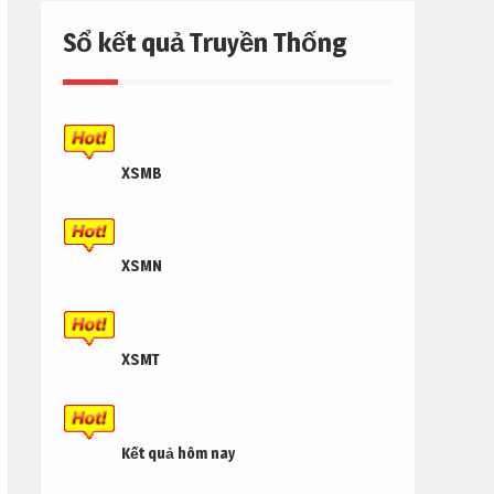
Sổ kết quả Truyền Thống
XSMB
XSMN
XSMT
Kết quả hôm nay