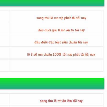
song thủ lô mn vip phát tài tối nay
đầu đuôi giải 8 mn ăn to tối nay
đầu đuôi đặc biệt siêu chuẩn tối nay
lô 3 số mn chuẩn 100% tối nay phát tài tối nay
song thủ lô mt ăn lớn tối nay