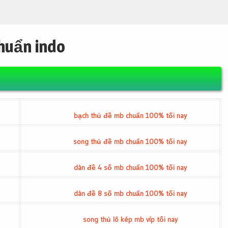
chuẩn indo
bạch thủ đề mb chuẩn 100% tối nay
song thủ đề mb chuẩn 100% tối nay
dàn đề 4 số mb chuẩn 100% tối nay
dàn đề 8 số mb chuẩn 100% tối nay
song thủ lô kép mb víp tối nay