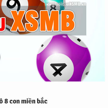
ô 8 con miền bắc