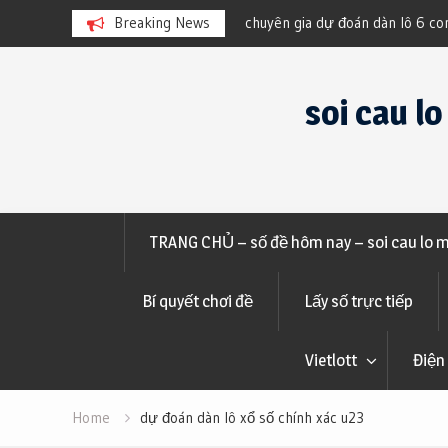
àn lô 8 con miền bắc
Breaking News
chuyên gia dự đoán dàn lô 6 co
Skip
to
soi cau l
content
TRANG CHỦ – số đề hôm nay – soi cau lo m
Bí quyết chơi đề
Lấy số trực tiếp
Vietlott
Điện
Home
dự đoán dàn lô xổ số chính xác u23