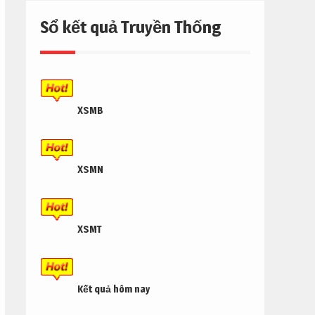
Sổ kết quả Truyền Thống
XSMB
XSMN
XSMT
Kết quả hôm nay