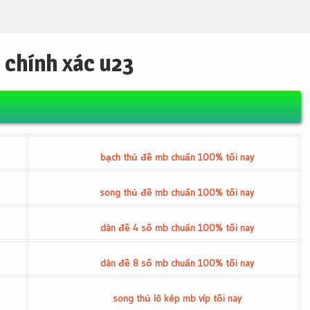
 chính xác u23
bạch thủ đề mb chuẩn 100% tối nay
song thủ đề mb chuẩn 100% tối nay
dàn đề 4 số mb chuẩn 100% tối nay
dàn đề 8 số mb chuẩn 100% tối nay
song thủ lô kép mb víp tối nay