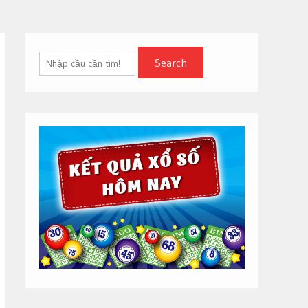
Search