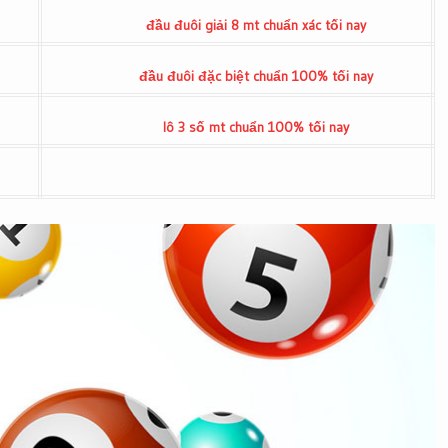
đầu đuôi giải 8 mt chuẩn xác tối nay
đầu đuôi đặc biệt chuẩn 100% tối nay
lô 3 số mt chuẩn 100% tối nay