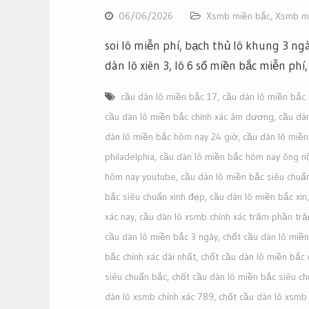
06/06/2026
Xsmb miền bắc
,
Xsmb mi
soi lô miễn phí, bạch thủ lô khung 3 ngày
dàn lô xiên 3, lô 6 số miền bắc miễn phí
cầu dàn lô miền bắc 17
,
cầu dàn lô miền bắc
cầu dàn lô miền bắc chính xác âm dương
,
cầu dàn
dàn lô miền bắc hôm nay 24 giờ
,
cầu dàn lô miề
philadelphia
,
cầu dàn lô miền bắc hôm nay ông nộ
hôm nay youtube
,
cầu dàn lô miền bắc siêu chuẩ
bắc siêu chuẩn xinh đẹp
,
cầu dàn lô miền bắc xin
xác nay
,
cầu dàn lô xsmb chính xác trăm phần tr
cầu dàn lô miền bắc 3 ngày
,
chốt cầu dàn lô miền
bắc chính xác dài nhất
,
chốt cầu dàn lô miền bắc 
siêu chuẩn bắc
,
chốt cầu dàn lô miền bắc siêu c
dàn lô xsmb chính xác 789
,
chốt cầu dàn lô xsmb 