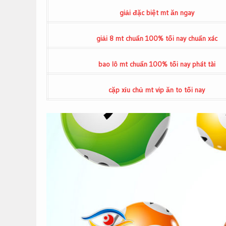
giải đặc biệt mt ăn ngay
giải 8 mt chuẩn 100% tối nay chuẩn xác
bao lô mt chuẩn 100% tối nay phát tài
cặp xỉu chủ mt vip ăn to tối nay