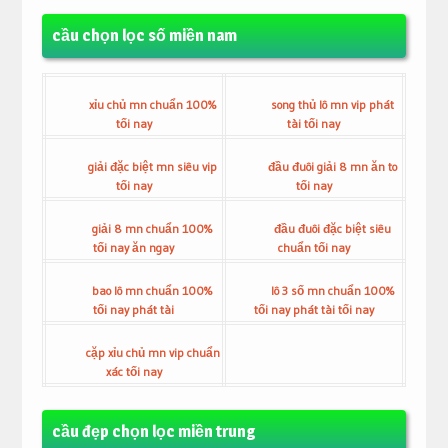
cầu chọn lọc số miền nam
xỉu chủ mn chuẩn 100%
song thủ lô mn vip phát
tối nay
tài tối nay
giải đặc biệt mn siêu vip
đầu đuôi giải 8 mn ăn to
tối nay
tối nay
giải 8 mn chuẩn 100%
đầu đuôi đặc biệt siêu
tối nay ăn ngay
chuẩn tối nay
bao lô mn chuẩn 100%
lô 3 số mn chuẩn 100%
tối nay phát tài
tối nay phát tài tối nay
cặp xỉu chủ mn vip chuẩn
xác tối nay
cầu đẹp chọn lọc miền trung