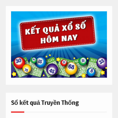
Sổ kết quả Truyền Thống