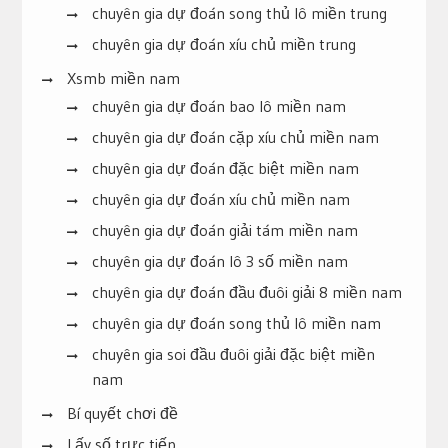
chuyên gia dự đoán song thủ lô miền trung
chuyên gia dự đoán xíu chủ miền trung
Xsmb miền nam
chuyên gia dự đoán bao lô miền nam
chuyên gia dự đoán cặp xíu chủ miền nam
chuyên gia dự đoán đặc biệt miền nam
chuyên gia dự đoán xíu chủ miền nam
chuyên gia dự đoán giải tám miền nam
chuyên gia dự đoán lô 3 số miền nam
chuyên gia dự đoán đầu đuôi giải 8 miền nam
chuyên gia dự đoán song thủ lô miền nam
chuyên gia soi đầu đuôi giải đặc biệt miền
nam
Bí quyết chơi đề
Lấy số trực tiếp