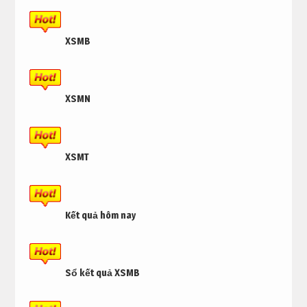
XSMB
XSMN
XSMT
Kết quả hôm nay
Sổ kết quả XSMB