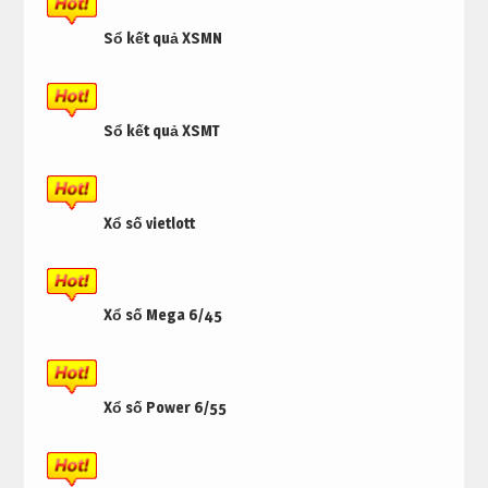
Sổ kết quả XSMN
Sổ kết quả XSMT
Xổ số vietlott
Xổ số Mega 6/45
Xổ số Power 6/55