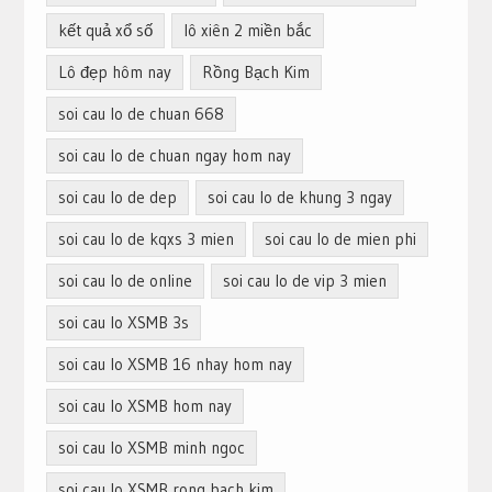
kết quả xổ số
lô xiên 2 miền bắc
Lô đẹp hôm nay
Rồng Bạch Kim
soi cau lo de chuan 668
soi cau lo de chuan ngay hom nay
soi cau lo de dep
soi cau lo de khung 3 ngay
soi cau lo de kqxs 3 mien
soi cau lo de mien phi
soi cau lo de online
soi cau lo de vip 3 mien
soi cau lo XSMB 3s
soi cau lo XSMB 16 nhay hom nay
soi cau lo XSMB hom nay
soi cau lo XSMB minh ngoc
soi cau lo XSMB rong bach kim