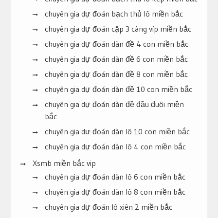
chuyên gia dự đoán bạch thủ lô miền bắc
chuyên gia dự đoán cặp 3 càng víp miền bắc
chuyên gia dự đoán dàn đề 4 con miền bắc
chuyên gia dự đoán dàn đề 6 con miền bắc
chuyên gia dự đoán dàn đề 8 con miền bắc
chuyên gia dự đoán dàn đề 10 con miền bắc
chuyên gia dự đoán dàn đề đầu đuôi miền
bắc
chuyên gia dự đoán dàn lô 10 con miền bắc
chuyên gia dự đoán dàn lô 4 con miền bắc
Xsmb miền bắc vip
chuyên gia dự đoán dàn lô 6 con miền bắc
chuyên gia dự đoán dàn lô 8 con miền bắc
chuyên gia dự đoán lô xiên 2 miền bắc