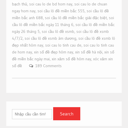
bạch thủ
,
soi cau lo de bd hom nay
,
soi cau lo de chuan
ngay hom nay
,
soi cầu lô đề miền bắc 555
,
soi cầu lô đề
miền bắc anh 688
,
soi cầu lô đề miền bắc giải đặc biệt
,
soi
cầu lô đề miền bắc ngày 11 tháng 6
,
soi cầu lô đề miền bắc
ngày 26 tháng 5
,
soi cầu lô đề xsmb
,
soi cầu lô đề xsmb
4/7/2
,
soi cầu lô đề xsmb âm dương
,
soi cầu lô đề xsmb lô
đẹp nhất hôm nay
,
soi cau lo tinh cau de
,
soi cau lo tinh cau
de hom nay
,
xin số đề đẹp hôm nay
,
xin số đề hà nội
,
xin số
đề miền bắc ngày mai
,
xin xăm số đề hôm nay
,
xóc xăm xin
số đề
189 Comments
Search