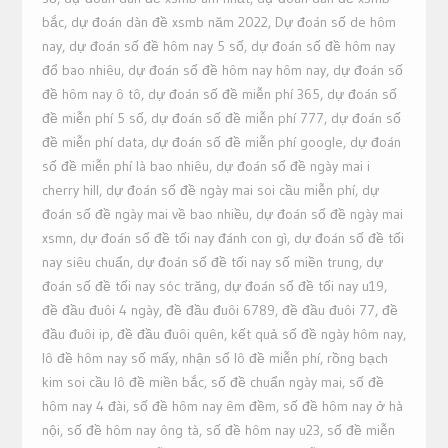
bắc
,
dự đoán dàn đề xsmb năm 2022
,
Dự đoán số de hôm
nay
,
dự đoán số đề hôm nay 5 số
,
dự đoán số đề hôm nay
đổ bao nhiêu
,
dự đoán số đề hôm nay hôm nay
,
dự đoán số
đề hôm nay ô tô
,
dự đoán số đề miễn phí 365
,
dự đoán số
đề miễn phí 5 số
,
dự đoán số đề miễn phí 777
,
dự đoán số
đề miễn phí data
,
dự đoán số đề miễn phí google
,
dự đoán
số đề miễn phí là bao nhiêu
,
dự đoán số đề ngày mai i
cherry hill
,
dự đoán số đề ngày mai soi cầu miễn phí
,
dự
đoán số đề ngày mai về bao nhiều
,
dự đoán số đề ngày mai
xsmn
,
dự đoán số đề tối nay đánh con gì
,
dự đoán số đề tối
nay siêu chuẩn
,
dự đoán số đề tối nay số miền trung
,
dự
đoán số đề tối nay sóc trăng
,
dự đoán số đề tối nay u19
,
đề đầu đuôi 4 ngày
,
đề đầu đuôi 6789
,
đề đầu đuôi 77
,
đề
đầu đuôi ip
,
đề đầu đuôi quên
,
kết quả số đề ngày hôm nay
,
lô đề hôm nay số mấy
,
nhận số lô đề miễn phí
,
rồng bạch
kim soi cầu lô đề miền bắc
,
số đề chuẩn ngày mai
,
số đề
hôm nay 4 đài
,
số đề hôm nay êm đềm
,
số đề hôm nay ở hà
nội
,
số đề hôm nay ông tà
,
số đề hôm nay u23
,
số đề miễn