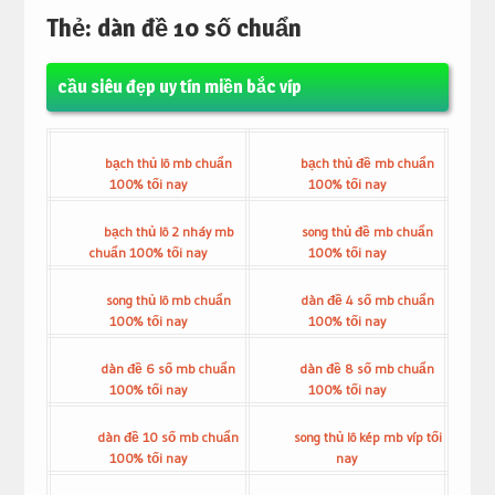
Thẻ:
dàn đề 10 số chuẩn
cầu siêu đẹp uy tín miền bắc víp
bạch thủ lô mb chuẩn
bạch thủ đề mb chuẩn
100% tối nay
100% tối nay
bạch thủ lô 2 nháy mb
song thủ đề mb chuẩn
chuẩn 100% tối nay
100% tối nay
song thủ lô mb chuẩn
dàn đề 4 số mb chuẩn
100% tối nay
100% tối nay
dàn đề 6 số mb chuẩn
dàn đề 8 số mb chuẩn
100% tối nay
100% tối nay
dàn đề 10 số mb chuẩn
song thủ lô kép mb víp tối
100% tối nay
nay