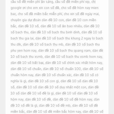
cầu số đề miễn phí ăn sáng
,
cầu số đề miễn phí vip
,
chị
google ơi cho em xin con số đề
,
cho số đề hôm nay mien
bac
,
cho số đề miền bắc miễn phí
,
cho xin số đề ngày mai
,
chuyên gia dự đoán dàn đề 10 con
,
dàn đề 10 con miền
bắc
,
dàn đề 10 số
,
dàn đề 10 số ăn bao nhiêu
,
dàn đề 10
số bach thu
,
dàn đề 10 số bach thu binh dinh
,
dàn đề 10 số
bach thu gia lai
,
dàn đề 10 số bach thu khung 2 ngay lo bach
thu dlk
,
dàn đề 10 số bach thu mb
,
dàn đề 10 số bach thu
phu yen hom nay
,
dàn đề 10 số bach thu quang nam
,
dàn đề
10 số bach thu xsmb
,
dàn đề 10 số bach thu xsmb hom nay
,
dàn đề 10 số bất bại
,
dàn đề 10 số chính xác nhất hôm nay
,
dàn đề 10 số chuẩn
,
dàn đề 10 số chuẩn 100
,
dàn đề 10 số
chuẩn hôm nay
,
dàn đề 10 số chuẩn xác
,
dàn đề 10 số có
nghĩa là gì
,
dàn đề 10 số con gì
,
dàn đề 10 số dàn đề 10
số
,
dàn đề 10 số dàn đề 10 số duy nhất một con
,
dàn đề
10 số dàn đề 10 số đề là gì
,
dàn đề 10 số dàn đề 10 số
hôm nay
,
dàn đề 10 số đề
,
dàn đề 10 số đề hôm nay
,
dàn
đề 10 số đề là gì
,
dàn đề 10 số đề mb
,
dàn đề 10 số đề
miền bắc
,
dàn đề 10 số đề miền bắc hôm nay
,
dàn đề 10 số