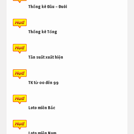
Thống kê Đầu – Đuôi
Thống kê Tổng
Tần suất xuất hiện
TK từ 00 đến 99
Loto miền Bắc
Loto miền Nam