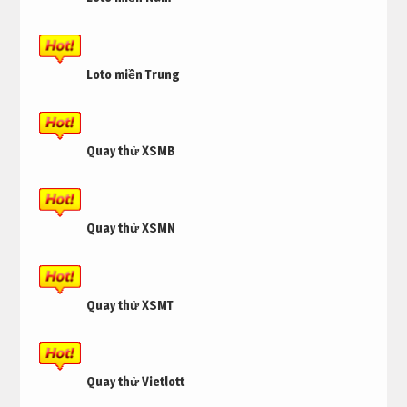
Loto miền Trung
Quay thử XSMB
Quay thử XSMN
Quay thử XSMT
Quay thử Vietlott