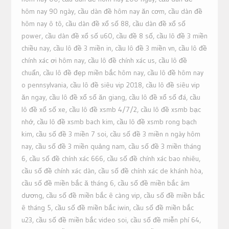
hôm nay 90 ngày
,
cầu dàn đề hôm nay ăn cơm
,
cầu dàn đề
hôm nay ô tô
,
cầu dàn đề xổ số 88
,
cầu dàn đề xổ số
power
,
cầu dàn đề xổ số u60
,
cầu đề 8 số
,
cầu lô đề 3 miền
chiều nay
,
cầu lô đề 3 miền in
,
cầu lô đề 3 miền vn
,
cầu lô đề
chính xác ơi hôm nay
,
cầu lô đề chính xác us
,
cầu lô đề
chuẩn
,
cầu lô đề đẹp miền bắc hôm nay
,
cầu lô đề hôm nay
o pennsylvania
,
cầu lô đề siêu vip 2018
,
cầu lô đề siêu vip
ăn ngay
,
cầu lô đề xổ số ăn giang
,
cầu lô đề xổ số đá
,
cầu
lô đề xổ số xe
,
cầu lô đề xsmb 4/7/2
,
cầu lô đề xsmb bạc
nhớ
,
cầu lô đề xsmb bach kim
,
cầu lô đề xsmb rong bạch
kim
,
cầu số đề 3 miền 7 soi
,
cầu số đề 3 miền n ngày hôm
nay
,
cầu số đề 3 miền quảng nam
,
cầu số đề 3 miền tháng
6
,
cầu số đề chính xác 666
,
cầu số đề chính xác bao nhiêu
,
cầu số đề chính xác dàn
,
cầu số đề chính xác de khánh hòa
,
cầu số đề miền bắc ă tháng 6
,
cầu số đề miền bắc âm
dương
,
cầu số đề miền bắc ê càng vip
,
cầu số đề miền bắc
ê tháng 5
,
cầu số đề miền bắc iwin
,
cầu số đề miền bắc
u23
,
cầu số đề miền bắc video soi
,
cầu số đề miễn phí 64
,