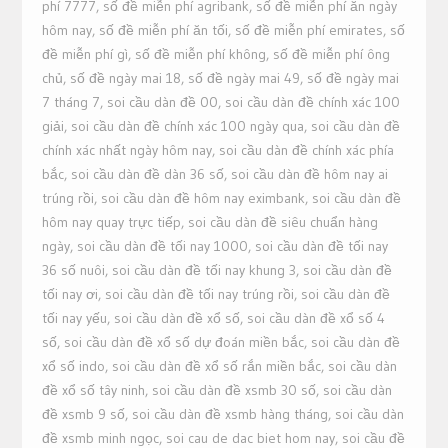
phí 7777
,
số đề miễn phí agribank
,
số đề miễn phí ăn ngày
hôm nay
,
số đề miễn phí ăn tối
,
số đề miễn phí emirates
,
số
đề miễn phí gì
,
số đề miễn phí không
,
số đề miễn phí ông
chủ
,
số đề ngày mai 18
,
số đề ngày mai 49
,
số đề ngày mai
7 tháng 7
,
soi cầu dàn đề 00
,
soi cầu dàn đề chính xác 100
giải
,
soi cầu dàn đề chính xác 100 ngày qua
,
soi cầu dàn đề
chính xác nhất ngày hôm nay
,
soi cầu dàn đề chính xác phía
bắc
,
soi cầu dàn đề dàn 36 số
,
soi cầu dàn đề hôm nay ai
trúng rồi
,
soi cầu dàn đề hôm nay eximbank
,
soi cầu dàn đề
hôm nay quay trực tiếp
,
soi cầu dàn đề siêu chuẩn hàng
ngày
,
soi cầu dàn đề tối nay 1000
,
soi cầu dàn đề tối nay
36 số nuôi
,
soi cầu dàn đề tối nay khung 3
,
soi cầu dàn đề
tối nay ơi
,
soi cầu dàn đề tối nay trúng rồi
,
soi cầu dàn đề
tối nay yếu
,
soi cầu dàn đề xổ số
,
soi cầu dàn đề xổ số 4
số
,
soi cầu dàn đề xổ số dự đoán miền bắc
,
soi cầu dàn đề
xổ số indo
,
soi cầu dàn đề xổ số rắn miền bắc
,
soi cầu dàn
đề xổ số tây ninh
,
soi cầu dàn đề xsmb 30 số
,
soi cầu dàn
đề xsmb 9 số
,
soi cầu dàn đề xsmb hàng tháng
,
soi cầu dàn
đề xsmb minh ngọc
,
soi cau de dac biet hom nay
,
soi cầu đề