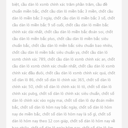
biệt
,
cầu dàn lô xsmb chính xác trăm phần trăm
,
cầu đề
chuẩn miền bắc
,
chốt cầu dàn lô miền bắc 3 miền
,
chốt cầu
dàn lô miền bắc 3 ngày
,
chốt cầu dàn lô miền bắc 3 số
,
chốt
cầu dàn lô miền bắc 9 số cuối
,
chốt cầu dàn lô miền bắc
chính xác dài nhất
,
chốt cầu dàn lô miền bắc đoán soi
,
chốt
cầu dàn lô miền bắc plus
,
chốt cầu dàn lô miền bắc siêu
chuẩn bắc
,
chốt cầu dàn lô miền bắc siêu chuẩn bao nhiêu
,
chốt cầu dàn lô miền bắc siêu chuẩn ya
,
chốt cầu dàn lô
xsmb chính xác 789
,
chốt cầu dàn lô xsmb chính xác an
,
chốt
cầu dàn lô xsmb chính xác chuẩn nhất
,
chốt cầu dàn lô xsmb
chính xác đầu đuôi
,
chốt cầu dàn lô xsmb chính xác quá
,
chốt
số dàn lô 86
,
chốt số dàn lô chính xác 365
,
chốt số dàn lô
chính xác 50
,
chốt số dàn lô chính xác lô tô
,
chốt số dàn lô
chính xác pubg
,
chốt số dàn lô chính xác siêu chuẩn
,
chốt số
dàn lô chính xác vào ngày mai
,
chốt số dàn lô dự đoán miền
bắc
,
chốt số dàn lô hôm nay bắc ngày
,
chốt số dàn lô hôm
nay de miền bắc
,
chốt số dàn lô hôm nay là số gì
,
chốt số
dàn lô hôm nay theo 12 con giáp
,
chốt số dàn lô hôm nay về
bao nhiêu
,
chốt số dàn lô ngày hôm nay
,
chốt số dàn lô ôm
,