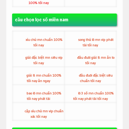
100% tối nay
cầu chọn lọc số miền nam
xỉu chủ mn chuẩn 100%
song thủ lô mn vip phát
tối nay
tài tối nay
giải đặc biệt mn siêu vip
đầu đuôi giải 8 mn ăn to
tối nay
tối nay
giải 8 mn chuẩn 100%
đầu đuôi đặc biệt siêu
tối nay ăn ngay
chuẩn tối nay
bao lô mn chuẩn 100%
lô 3 số mn chuẩn 100%
tối nay phát tài
tối nay phát tài tối nay
cặp xỉu chủ mn vip chuẩn
xác tối nay