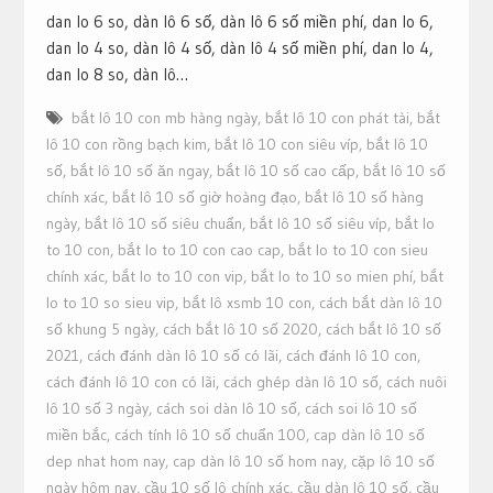
dan lo 6 so, dàn lô 6 số, dàn lô 6 số miền phí, dan lo 6,
dan lo 4 so, dàn lô 4 số, dàn lô 4 số miền phí, dan lo 4,
dan lo 8 so, dàn lô…
bắt lô 10 con mb hàng ngày
,
bắt lô 10 con phát tài
,
bắt
lô 10 con rồng bạch kim
,
bắt lô 10 con siêu víp
,
bắt lô 10
số
,
bắt lô 10 số ăn ngay
,
bắt lô 10 số cao cấp
,
bắt lô 10 số
chính xác
,
bắt lô 10 số giờ hoàng đạo
,
bắt lô 10 số hàng
ngày
,
bắt lô 10 số siêu chuẩn
,
bắt lô 10 số siêu víp
,
bắt lo
to 10 con
,
bắt lo to 10 con cao cap
,
bắt lo to 10 con sieu
chính xác
,
bắt lo to 10 con vip
,
bắt lo to 10 so mien phí
,
bắt
lo to 10 so sieu vip
,
bắt lô xsmb 10 con
,
cách bắt dàn lô 10
số khung 5 ngày
,
cách bắt lô 10 số 2020
,
cách bắt lô 10 số
2021
,
cách đánh dàn lô 10 số có lãi
,
cách đánh lô 10 con
,
cách đánh lô 10 con có lãi
,
cách ghép dàn lô 10 số
,
cách nuôi
lô 10 số 3 ngày
,
cách soi dàn lô 10 số
,
cách soi lô 10 số
miền bắc
,
cách tính lô 10 số chuẩn 100
,
cap dàn lô 10 số
dep nhat hom nay
,
cap dàn lô 10 số hom nay
,
cặp lô 10 số
ngày hôm nay
,
cầu 10 số lô chính xác
,
cầu dàn lô 10 số
,
cầu