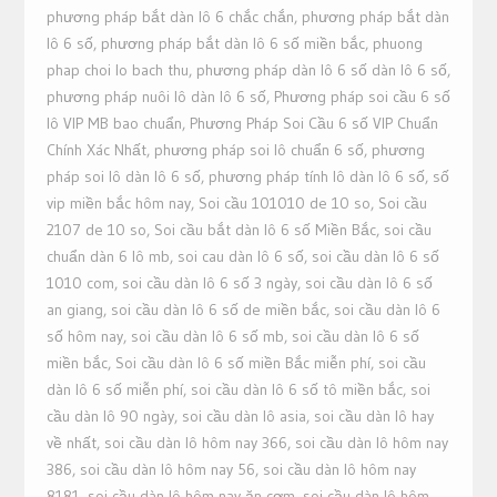
phương pháp bắt dàn lô 6 chắc chắn
,
phương pháp bắt dàn
lô 6 số
,
phương pháp bắt dàn lô 6 số miền bắc
,
phuong
phap choi lo bach thu
,
phương pháp dàn lô 6 số dàn lô 6 số
,
phương pháp nuôi lô dàn lô 6 số
,
Phương pháp soi cầu 6 số
lô VIP MB bao chuẩn
,
Phương Pháp Soi Cầu 6 số VIP Chuẩn
Chính Xác Nhất
,
phương pháp soi lô chuẩn 6 số
,
phương
pháp soi lô dàn lô 6 số
,
phương pháp tính lô dàn lô 6 số
,
số
vip miền bắc hôm nay
,
Soi cầu 101010 de 10 so
,
Soi cầu
2107 de 10 so
,
Soi cầu bắt dàn lô 6 số Miền Bắc
,
soi cầu
chuẩn dàn 6 lô mb
,
soi cau dàn lô 6 số
,
soi cầu dàn lô 6 số
1010 com
,
soi cầu dàn lô 6 số 3 ngày
,
soi cầu dàn lô 6 số
an giang
,
soi cầu dàn lô 6 số de miền bắc
,
soi cầu dàn lô 6
số hôm nay
,
soi cầu dàn lô 6 số mb
,
soi cầu dàn lô 6 số
miền bắc
,
Soi cầu dàn lô 6 số miền Bắc miễn phí
,
soi cầu
dàn lô 6 số miễn phí
,
soi cầu dàn lô 6 số tô miền bắc
,
soi
cầu dàn lô 90 ngày
,
soi cầu dàn lô asia
,
soi cầu dàn lô hay
về nhất
,
soi cầu dàn lô hôm nay 366
,
soi cầu dàn lô hôm nay
386
,
soi cầu dàn lô hôm nay 56
,
soi cầu dàn lô hôm nay
8181
,
soi cầu dàn lô hôm nay ăn cơm
,
soi cầu dàn lô hôm