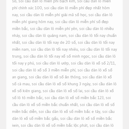
số
,
soi cầu dàn lô miễn phí bạch kim
,
soi cầu dàn lô miễn
phí chính xác 100
,
soi cầu dàn lô miễn phí đẹp nhất hôm
nay
,
soi cầu dàn lô miễn phí giải mã số học
,
soi cầu dàn lô
miễn phí giang hôm nay
,
soi cầu dàn lô miễn phí số đẹp
miền bắc
,
soi cầu dàn lô miễn phí yên
,
soi cầu dàn lô nhiều
nháy
,
soi cầu dàn lô quảng nam
,
soi cầu dàn lô tối nay chuẩn
nhất
,
soi cầu dàn lô tối nay de 20 số
,
soi cầu dàn lô tối nay
miền nam
,
soi cầu dàn lô tối nay nhiêu
,
soi cầu dàn lô tối nay
trung
,
soi cầu dàn lô tối nay xổ số minh ngọc
,
soi cầu dàn lô
tối nay y phú
,
soi cầu dàn lô ướp
,
soi cầu dàn lô xổ số 2/11
,
soi cầu dàn lô xổ số 3 miền miễn phí
,
soi cầu dàn lô xổ số
an giang
,
soi cầu dàn lô xổ số ăn thông
,
soi cầu dàn lô xổ
số cà mau
,
soi cầu dàn lô xổ số khung 3 ngày
,
soi cầu dàn lô
xổ số kiên giang
,
soi cầu dàn lô xổ số lai
,
soi cầu dàn lô xổ
số lô tô miền bắc
,
soi cầu dàn lô xổ số miền bắc 123
,
soi
cầu dàn lô xổ số miền bắc chuẩn nhất
,
soi cầu dàn lô xổ số
miền bắc diễn
,
soi cầu dàn lô xổ số miền bắc e tây
,
soi cầu
dàn lô xổ số miền bắc gấu
,
soi cầu dàn lô xổ số miền bắc
iwin
,
soi cầu dàn lô xổ số miền bắc lộc phát
,
soi cầu dàn lô