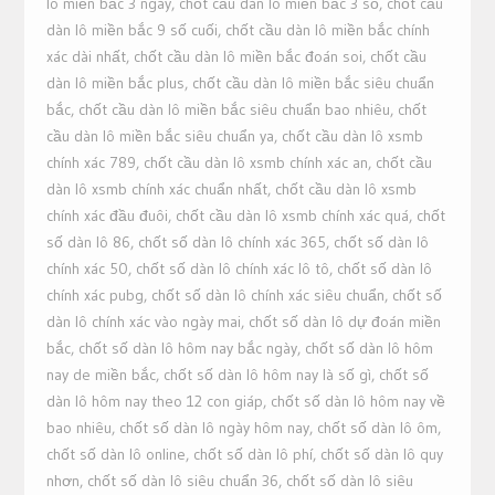
lô miền bắc 3 ngày
,
chốt cầu dàn lô miền bắc 3 số
,
chốt cầu
dàn lô miền bắc 9 số cuối
,
chốt cầu dàn lô miền bắc chính
xác dài nhất
,
chốt cầu dàn lô miền bắc đoán soi
,
chốt cầu
dàn lô miền bắc plus
,
chốt cầu dàn lô miền bắc siêu chuẩn
bắc
,
chốt cầu dàn lô miền bắc siêu chuẩn bao nhiêu
,
chốt
cầu dàn lô miền bắc siêu chuẩn ya
,
chốt cầu dàn lô xsmb
chính xác 789
,
chốt cầu dàn lô xsmb chính xác an
,
chốt cầu
dàn lô xsmb chính xác chuẩn nhất
,
chốt cầu dàn lô xsmb
chính xác đầu đuôi
,
chốt cầu dàn lô xsmb chính xác quá
,
chốt
số dàn lô 86
,
chốt số dàn lô chính xác 365
,
chốt số dàn lô
chính xác 50
,
chốt số dàn lô chính xác lô tô
,
chốt số dàn lô
chính xác pubg
,
chốt số dàn lô chính xác siêu chuẩn
,
chốt số
dàn lô chính xác vào ngày mai
,
chốt số dàn lô dự đoán miền
bắc
,
chốt số dàn lô hôm nay bắc ngày
,
chốt số dàn lô hôm
nay de miền bắc
,
chốt số dàn lô hôm nay là số gì
,
chốt số
dàn lô hôm nay theo 12 con giáp
,
chốt số dàn lô hôm nay về
bao nhiêu
,
chốt số dàn lô ngày hôm nay
,
chốt số dàn lô ôm
,
chốt số dàn lô online
,
chốt số dàn lô phí
,
chốt số dàn lô quy
nhơn
,
chốt số dàn lô siêu chuẩn 36
,
chốt số dàn lô siêu