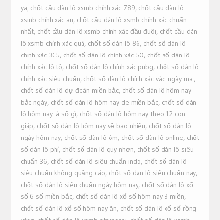
ya
,
chốt cầu dàn lô xsmb chính xác 789
,
chốt cầu dàn lô
xsmb chính xác an
,
chốt cầu dàn lô xsmb chính xác chuẩn
nhất
,
chốt cầu dàn lô xsmb chính xác đầu đuôi
,
chốt cầu dàn
lô xsmb chính xác quá
,
chốt số dàn lô 86
,
chốt số dàn lô
chính xác 365
,
chốt số dàn lô chính xác 50
,
chốt số dàn lô
chính xác lô tô
,
chốt số dàn lô chính xác pubg
,
chốt số dàn lô
chính xác siêu chuẩn
,
chốt số dàn lô chính xác vào ngày mai
,
chốt số dàn lô dự đoán miền bắc
,
chốt số dàn lô hôm nay
bắc ngày
,
chốt số dàn lô hôm nay de miền bắc
,
chốt số dàn
lô hôm nay là số gì
,
chốt số dàn lô hôm nay theo 12 con
giáp
,
chốt số dàn lô hôm nay về bao nhiêu
,
chốt số dàn lô
ngày hôm nay
,
chốt số dàn lô ôm
,
chốt số dàn lô online
,
chốt
số dàn lô phí
,
chốt số dàn lô quy nhơn
,
chốt số dàn lô siêu
chuẩn 36
,
chốt số dàn lô siêu chuẩn indo
,
chốt số dàn lô
siêu chuẩn không quảng cáo
,
chốt số dàn lô siêu chuẩn nay
,
chốt số dàn lô siêu chuẩn ngày hôm nay
,
chốt số dàn lô xổ
số 6 số miền bắc
,
chốt số dàn lô xổ số hôm nay 3 miền
,
chốt số dàn lô xổ số hôm nay ăn
,
chốt số dàn lô xổ số rồng
vàng
,
chốt số dàn lô xsmb atrungroi
,
chốt số dàn lô xsmb