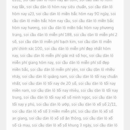
nay lắk
,
soi cầu dàn lô hôm nay siêu chuẩn
,
soi cầu dàn lô
hôm nay u23
,
soi cầu dàn lô miền bắc hôm nay 90 ngày
,
soi
cầu dàn lô miền bắc hôm nay cầu
,
soi cầu dàn lô miền bắc
hôm nay hương
,
soi cầu dàn lô miền bắc hôm nay phương
trang
,
soi cầu dàn lô miễn phí 188
,
soi cầu dàn lô miễn phí 2
số
,
soi cầu dàn lô miễn phí bạch kim
,
soi cầu dàn lô miễn
phí chính xác 100
,
soi cầu dàn lô miễn phí đẹp nhất hôm
nay
,
soi cầu dàn lô miễn phí giải mã số học
,
soi cầu dàn lô
miễn phí giang hôm nay
,
soi cầu dàn lô miễn phí số đẹp
miền bắc
,
soi cầu dàn lô miễn phí yên
,
soi cầu dàn lô nhiều
nháy
,
soi cầu dàn lô quảng nam
,
soi cầu dàn lô tối nay chuẩn
nhất
,
soi cầu dàn lô tối nay de 20 số
,
soi cầu dàn lô tối nay
miền nam
,
soi cầu dàn lô tối nay nhiêu
,
soi cầu dàn lô tối nay
trung
,
soi cầu dàn lô tối nay xổ số minh ngọc
,
soi cầu dàn lô
tối nay y phú
,
soi cầu dàn lô ướp
,
soi cầu dàn lô xổ số 2/11
,
soi cầu dàn lô xổ số 3 miền miễn phí
,
soi cầu dàn lô xổ số
an giang
,
soi cầu dàn lô xổ số ăn thông
,
soi cầu dàn lô xổ
số cà mau
,
soi cầu dàn lô xổ số khung 3 ngày
,
soi cầu dàn lô