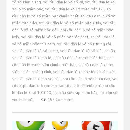
xổ số kiên giang
,
soi cầu dàn lô xổ số lai
,
soi cầu dàn lô xổ
số lô tô miền bắc
,
soi cầu dàn lô xổ số miền bắc 123
,
soi
cầu dàn lô xổ số miền bắc chuẩn nhất
,
soi cầu dàn lô xổ số
miền bắc diễn
,
soi cầu dàn lô xổ số miền bắc e tây
,
soi cầu
dàn lô xổ số miền bắc gấu
,
soi cầu dàn lô xổ số miền bắc
iwin
,
soi cầu dàn lô xổ số miền bắc lộc phát
,
soi cầu dàn lô
xổ số miền bắc thứ năm
,
soi cầu dàn lô xổ số r trúng rồi
,
soi cầu dàn lô xổ số remix
,
soi cầu dàn lô xổ số siêu chuẩn
,
soi cầu dàn lô xsmb lô
,
soi cầu dàn lô xsmb miền bắc
,
soi
cầu dàn lô xsmb siêu chuẩn phía bắc
,
soi cầu dàn lô xsmb
siêu chuẩn quảng ninh
,
soi cầu dàn lô xsmb siêu chuẩn ướt
,
soi cầu dàn lô xsmb soi cầu
,
soi cầu dàn lô yên hôm nay
,
soi
cầu kqxs dàn lô 6 con mb
,
soi cầu lô 6 số miễn phí
,
soi cầu
lô dàn lô 6 số 101010
,
soi cầu siêu vip miền bắc
,
soi cầu số
vip miền bắc
157 Comments