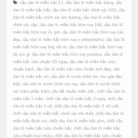
cầu dàn lô miền bắc 17
,
cầu dàn lô miền bắc bảng
,
cầu
dàn lô miền bắc bắt
,
cầu dàn lô miền bắc chính xác 600
,
cầu
dàn lô miền bắc chính xác âm dương
,
cầu dàn lô miền bắc
chính xác cặp
,
cầu dàn lô miền bắc hôm nay 168
,
cầu dàn lô
miền bắc hôm nay 24 giờ
,
cầu dàn lô miền bắc hôm nay nào
đẹp
,
cầu dàn lô miền bắc hôm nay o philadelphia
,
cầu dàn lô
miền bắc hôm nay ông nội ơi
,
cầu dàn lô miền bắc hôm nay
về con gì
,
cầu dàn lô miền bắc hôm nay youtube
,
cầu dàn lô
miền bắc siêu chuẩn 90 ngày
,
cầu dàn lô miền bắc siêu
chuẩn bạch
,
cầu dàn lô miền bắc siêu chuẩn xinh đẹp
,
cầu
dàn lô miền bắc xin
,
cầu dàn lô xsmb chính xác cho giải đặc
biệt
,
cầu dàn lô xsmb chính xác nay
,
cầu dàn lô xsmb chính
xác trăm phần trăm
,
cầu đề chuẩn miền bắc
,
chốt cầu dàn lô
miền bắc 3 miền
,
chốt cầu dàn lô miền bắc 3 ngày
,
chốt cầu
dàn lô miền bắc 3 số
,
chốt cầu dàn lô miền bắc 9 số cuối
,
chốt cầu dàn lô miền bắc chính xác dài nhất
,
chốt cầu dàn lô
miền bắc đoán soi
,
chốt cầu dàn lô miền bắc plus
,
chốt cầu
dàn lô miền bắc siêu chuẩn bắc
,
chốt cầu dàn lô miền bắc
siêu chuẩn bao nhiêu
,
chốt cầu dàn lô miền bắc siêu chuẩn