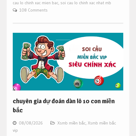
cau lo chinh xac mien bac
,
soi cau lo chinh xac nhat mb
108 Comments
chuyên gia dự đoán dàn lô 10 con miền
bắc
08/08/2026
Xsmb miền bắc
,
Xsmb miền bắc
vip