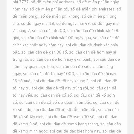
phí 7777
,
số đề miễn phí agribank
,
số đề miễn phí ăn ngày
hôm nay
,
số đề miễn phí ăn tối
,
số đề miễn phí emirates
,
số
đề miễn phí gì
,
số đề miễn phí không
,
số đề miễn phí ông
chủ
,
số đề ngày mai 18
,
số đề ngày mai 49
,
số đề ngày mai
7 tháng 7
,
soi cầu dàn đề 00
,
soi cầu dàn đề chính xác 100
giải
,
soi cầu dàn đề chính xác 100 ngày qua
,
soi cầu dàn đề
chính xác nhất ngày hôm nay
,
soi cầu dàn đề chính xác phía
bắc
,
soi cầu dàn đề dàn 36 số
,
soi cầu dàn đề hôm nay ai
trúng rồi
,
soi cầu dàn đề hôm nay eximbank
,
soi cầu dàn đề
hôm nay quay trực tiếp
,
soi cầu dàn đề siêu chuẩn hàng
ngày
,
soi cầu dàn đề tối nay 1000
,
soi cầu dàn đề tối nay
36 số nuôi
,
soi cầu dàn đề tối nay khung 3
,
soi cầu dàn đề
tối nay ơi
,
soi cầu dàn đề tối nay trúng rồi
,
soi cầu dàn đề
tối nay yếu
,
soi cầu dàn đề xổ số
,
soi cầu dàn đề xổ số 4
số
,
soi cầu dàn đề xổ số dự đoán miền bắc
,
soi cầu dàn đề
xổ số indo
,
soi cầu dàn đề xổ số rắn miền bắc
,
soi cầu dàn
đề xổ số tây ninh
,
soi cầu dàn đề xsmb 30 số
,
soi cầu dàn
đề xsmb 9 số
,
soi cầu dàn đề xsmb hàng tháng
,
soi cầu dàn
đề xsmb minh ngọc
,
soi cau de dac biet hom nay
,
soi cầu đề