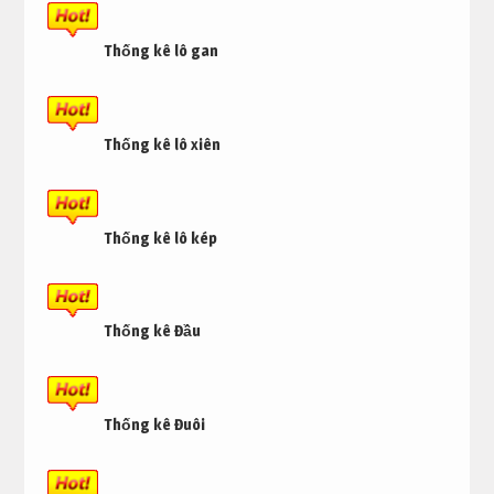
Thống kê lô gan
Thống kê lô xiên
Thống kê lô kép
Thống kê Đầu
Thống kê Đuôi