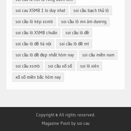
soi cau XSMB 1 lo duy nhat
soi cầu bạch thủ lô
soi cầu lô kép xsmb
soi cầu lô mn âm dương
soi cầu lô XSMB chuẩn
soi cầu lô đề
soi cầu lô đề hà nội
soi cầu lô đề mt
soi cầu lô đề đẹp nhất hôm nay
soi cầu miền nam
soi cầu xsmb
soi cầu xổ số
soi lô xiên
xổ số miền bắc hôm nay
Copyright © All rights reserved.
Magazine Point by
soi cau