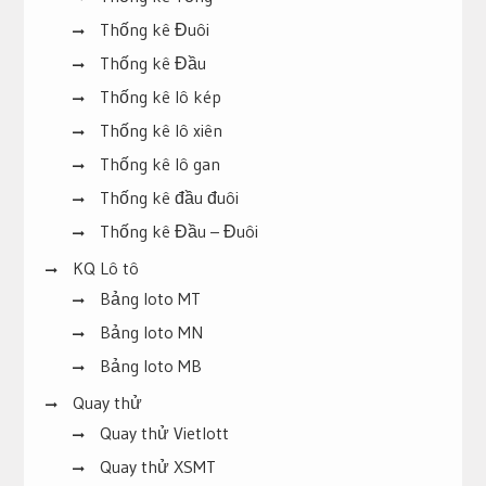
Thống kê Đuôi
Thống kê Đầu
Thống kê lô kép
Thống kê lô xiên
Thống kê lô gan
Thống kê đầu đuôi
Thống kê Đầu – Đuôi
KQ Lô tô
Bảng loto MT
Bảng loto MN
Bảng loto MB
Quay thử
Quay thử Vietlott
Quay thử XSMT