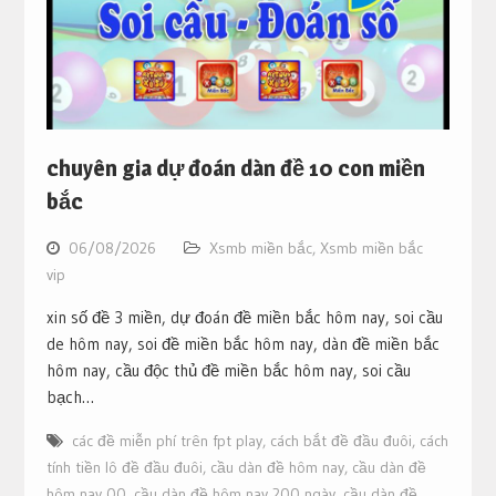
chuyên gia dự đoán dàn đề 10 con miền
bắc
06/08/2026
Xsmb miền bắc
,
Xsmb miền bắc
vip
xin số đề 3 miền, dự đoán đề miền bắc hôm nay, soi cầu
de hôm nay, soi đề miền bắc hôm nay, dàn đề miền bắc
hôm nay, cầu độc thủ đề miền bắc hôm nay, soi cầu
bạch…
các đề miễn phí trên fpt play
,
cách bắt đề đầu đuôi
,
cách
tính tiền lô đề đầu đuôi
,
cầu dàn đề hôm nay
,
cầu dàn đề
hôm nay 00
,
cầu dàn đề hôm nay 200 ngày
,
cầu dàn đề