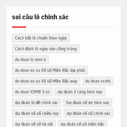
soi cầu lô chính xác
Cách bắt lô chuẩn theo ngày
Cách đánh lô ngày nào cũng trúng
du doan lo xien 4
du doan xo so Xổ số Miền Bắc dại phát
du doan xo so Xổ số Miền Bắc wap
du doan xsmb
du doan XSMB 3 so
dự đoán 3 càng hôm nay
dự đoán lô đề chính xác
Dự đoán số de hôm nay
dự đoán xổ số chiều nay
dự đoán xổ số chính xác
dự đoán xổ số hà nội
dự đoán xổ số miền bắc