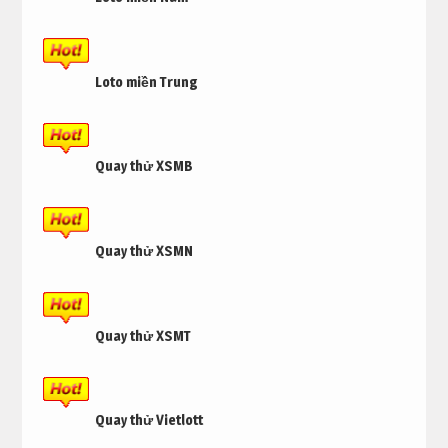
Loto miền Trung
Quay thử XSMB
Quay thử XSMN
Quay thử XSMT
Quay thử Vietlott