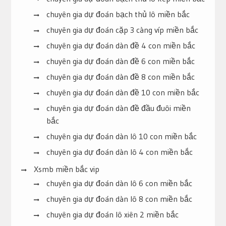
chuyên gia dự đoán bạch thủ lô miền bắc
chuyên gia dự đoán cặp 3 càng víp miền bắc
chuyên gia dự đoán dàn đề 4 con miền bắc
chuyên gia dự đoán dàn đề 6 con miền bắc
chuyên gia dự đoán dàn đề 8 con miền bắc
chuyên gia dự đoán dàn đề 10 con miền bắc
chuyên gia dự đoán dàn đề đầu đuôi miền
bắc
chuyên gia dự đoán dàn lô 10 con miền bắc
chuyên gia dự đoán dàn lô 4 con miền bắc
Xsmb miền bắc vip
chuyên gia dự đoán dàn lô 6 con miền bắc
chuyên gia dự đoán dàn lô 8 con miền bắc
chuyên gia dự đoán lô xiên 2 miền bắc