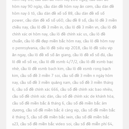
hôm nay 90 ngày
,
cầu dàn đề hôm nay ăn cơm
,
cầu dàn đề
hôm nay ô tô
,
cầu dàn đề xổ số 88
,
cầu dàn đề xổ số
power
,
cầu dàn đề xổ số u60
,
cầu đề 8 số
,
cầu lô đề 3 miền
chiều nay
,
cầu lô đề 3 miền in
,
cầu lô đề 3 miền vn
,
cầu lô đề
chính xác ơi hôm nay
,
cầu lô đề chính xác us
,
cầu lô đề
chuẩn
,
cầu lô đề đẹp miền bắc hôm nay
,
cầu lô đề hôm nay
o pennsylvania
,
cầu lô đề siêu vip 2018
,
cầu lô đề siêu vip
ăn ngay
,
cầu lô đề xổ số ăn giang
,
cầu lô đề xổ số đá
,
cầu
lô đề xổ số xe
,
cầu lô đề xsmb 4/7/2
,
cầu lô đề xsmb bạc
nhớ
,
cầu lô đề xsmb bach kim
,
cầu lô đề xsmb rong bạch
kim
,
cầu số đề 3 miền 7 soi
,
cầu số đề 3 miền n ngày hôm
nay
,
cầu số đề 3 miền quảng nam
,
cầu số đề 3 miền tháng
6
,
cầu số đề chính xác 666
,
cầu số đề chính xác bao nhiêu
,
cầu số đề chính xác dàn
,
cầu số đề chính xác de khánh hòa
,
cầu số đề miền bắc ă tháng 6
,
cầu số đề miền bắc âm
dương
,
cầu số đề miền bắc ê càng vip
,
cầu số đề miền bắc
ê tháng 5
,
cầu số đề miền bắc iwin
,
cầu số đề miền bắc
u23
,
cầu số đề miền bắc video soi
,
cầu số đề miễn phí 64
,