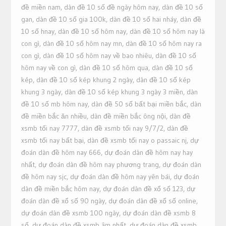
đề miền nam
,
dàn đề 10 số đề ngày hôm nay
,
dàn đề 10 số
gan
,
dàn đề 10 số gia 100k
,
dàn đề 10 số hai nháy
,
dàn đề
10 số hnay
,
dàn đề 10 số hôm nay
,
dàn đề 10 số hôm nay là
con gì
,
dàn đề 10 số hôm nay mn
,
dàn đề 10 số hôm nay ra
con gì
,
dàn đề 10 số hôm nay về bao nhiêu
,
dàn đề 10 số
hôm nay về con gì
,
dàn đề 10 số hôm qua
,
dàn đề 10 số
kép
,
dàn đề 10 số kép khung 2 ngày
,
dàn đề 10 số kép
khung 3 ngày
,
dàn đề 10 số kép khung 3 ngày 3 miền
,
dàn
đề 10 số mb hôm nay
,
dàn đề 50 số bất bại miền bắc
,
dàn
đề miền bắc ăn nhiều
,
dàn đề miền bắc ông nội
,
dàn đề
xsmb tối nay 7777
,
dàn đề xsmb tối nay 9/7/2
,
dàn đề
xsmb tối nay bất bại
,
dàn đề xsmb tối nay o passaic nj
,
dự
đoán dàn đề hôm nay 666
,
dự đoán dàn đề hôm nay hay
nhất
,
dự đoán dàn đề hôm nay phương trang
,
dự đoán dàn
đề hôm nay sjc
,
dự đoán dàn đề hôm nay yên bái
,
dự đoán
dàn đề miền bắc hôm nay
,
dự đoán dàn đề xổ số 123
,
dự
đoán dàn đề xổ số 90 ngày
,
dự đoán dàn đề xổ số online
,
dự đoán dàn đề xsmb 100 ngày
,
dự đoán dàn đề xsmb 8
số
,
dự đoán dàn đề xsmb âm nhất
,
dự đoán dàn đề xsmb