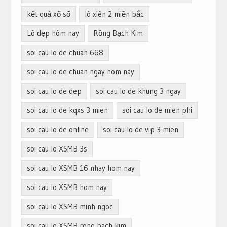
kết quả xổ số
lô xiên 2 miền bắc
Lô đẹp hôm nay
Rồng Bạch Kim
soi cau lo de chuan 668
soi cau lo de chuan ngay hom nay
soi cau lo de dep
soi cau lo de khung 3 ngay
soi cau lo de kqxs 3 mien
soi cau lo de mien phi
soi cau lo de online
soi cau lo de vip 3 mien
soi cau lo XSMB 3s
soi cau lo XSMB 16 nhay hom nay
soi cau lo XSMB hom nay
soi cau lo XSMB minh ngoc
soi cau lo XSMB rong bach kim