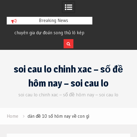
Breaking News
chuyên gia dự đoán lô xiên 2 miền bắc
chuyên gia dự đoán
bắ
Skip
to
soi cau lo chinh xac – số đề
content
hôm nay – soi cau lo
soi cau lo chinh xac – số đề hôm nay – soi cau lo
Home
dàn đề 10 số hôm nay về con gì