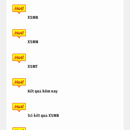
XSMB
XSMN
XSMT
Kết quả hôm nay
Sổ kết quả XSMB