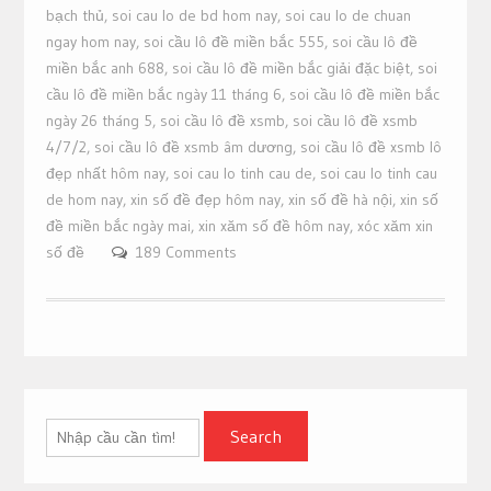
bạch thủ
,
soi cau lo de bd hom nay
,
soi cau lo de chuan
ngay hom nay
,
soi cầu lô đề miền bắc 555
,
soi cầu lô đề
miền bắc anh 688
,
soi cầu lô đề miền bắc giải đặc biệt
,
soi
cầu lô đề miền bắc ngày 11 tháng 6
,
soi cầu lô đề miền bắc
ngày 26 tháng 5
,
soi cầu lô đề xsmb
,
soi cầu lô đề xsmb
4/7/2
,
soi cầu lô đề xsmb âm dương
,
soi cầu lô đề xsmb lô
đẹp nhất hôm nay
,
soi cau lo tinh cau de
,
soi cau lo tinh cau
de hom nay
,
xin số đề đẹp hôm nay
,
xin số đề hà nội
,
xin số
đề miền bắc ngày mai
,
xin xăm số đề hôm nay
,
xóc xăm xin
số đề
189 Comments
Search