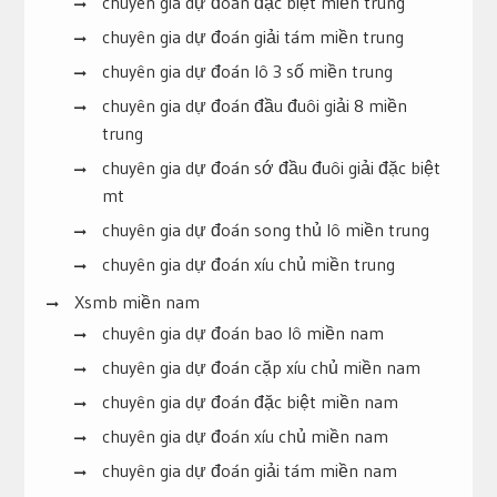
chuyên gia dự đoán đặc biệt miền trung
chuyên gia dự đoán giải tám miền trung
chuyên gia dự đoán lô 3 số miền trung
chuyên gia dự đoán đầu đuôi giải 8 miền
trung
chuyên gia dự đoán sớ đầu đuôi giải đặc biệt
mt
chuyên gia dự đoán song thủ lô miền trung
chuyên gia dự đoán xíu chủ miền trung
Xsmb miền nam
chuyên gia dự đoán bao lô miền nam
chuyên gia dự đoán cặp xíu chủ miền nam
chuyên gia dự đoán đặc biệt miền nam
chuyên gia dự đoán xíu chủ miền nam
chuyên gia dự đoán giải tám miền nam