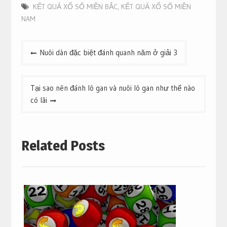
KẾT QUẢ XỔ SỐ MIỀN BẮC
,
KẾT QUẢ XỔ SỐ MIỀN
NAM
Điều
Nuôi dàn đặc biệt đánh quanh năm ở giải 3
hướng
bài
Tại sao nên đánh lô gan và nuôi lô gan như thế nào
viết
có lãi
Related Posts