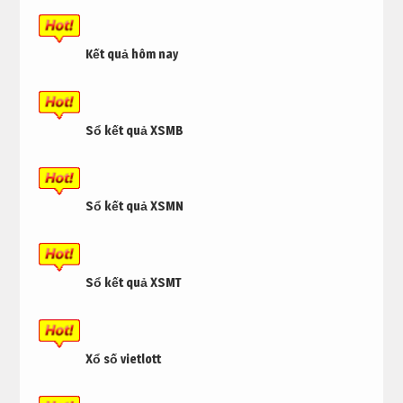
Kết quả hôm nay
Sổ kết quả XSMB
Sổ kết quả XSMN
Sổ kết quả XSMT
Xổ số vietlott