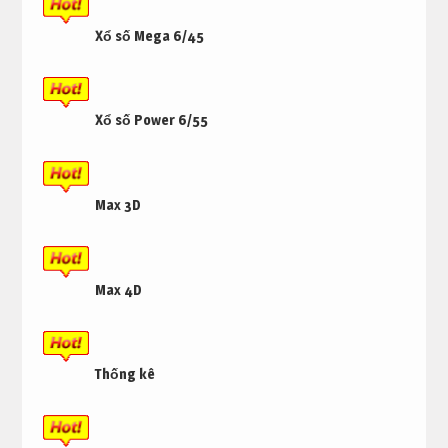
Xổ số Mega 6/45
Xổ số Power 6/55
Max 3D
Max 4D
Thống kê