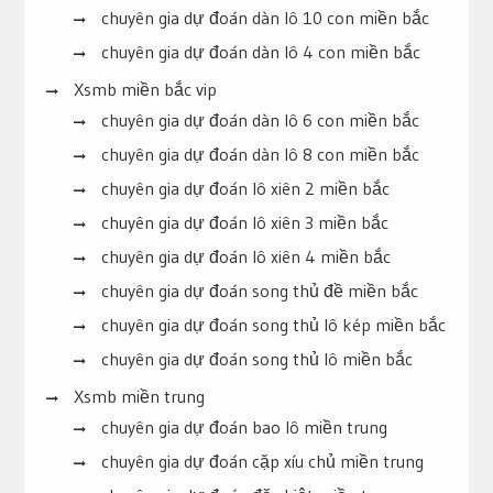
chuyên gia dự đoán dàn lô 10 con miền bắc
chuyên gia dự đoán dàn lô 4 con miền bắc
Xsmb miền bắc vip
chuyên gia dự đoán dàn lô 6 con miền bắc
chuyên gia dự đoán dàn lô 8 con miền bắc
chuyên gia dự đoán lô xiên 2 miền bắc
chuyên gia dự đoán lô xiên 3 miền bắc
chuyên gia dự đoán lô xiên 4 miền bắc
chuyên gia dự đoán song thủ đề miền bắc
chuyên gia dự đoán song thủ lô kép miền bắc
chuyên gia dự đoán song thủ lô miền bắc
Xsmb miền trung
chuyên gia dự đoán bao lô miền trung
chuyên gia dự đoán cặp xíu chủ miền trung