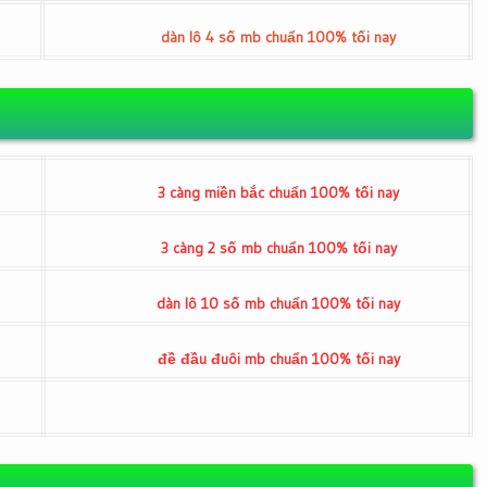
dàn lô 4 số mb chuẩn 100% tối nay
3 càng miền bắc chuẩn 100% tối nay
3 càng 2 số mb chuẩn 100% tối nay
dàn lô 10 số mb chuẩn 100% tối nay
đề đầu đuôi mb chuẩn 100% tối nay