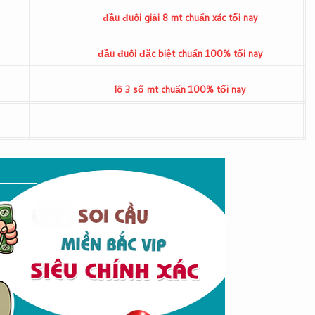
đầu đuôi giải 8 mt chuẩn xác tối nay
đầu đuôi đặc biệt chuẩn 100% tối nay
lô 3 số mt chuẩn 100% tối nay