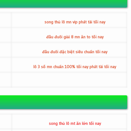
song thủ lô mn vip phát tài tối nay
đầu đuôi giải 8 mn ăn to tối nay
đầu đuôi đặc biệt siêu chuẩn tối nay
lô 3 số mn chuẩn 100% tối nay phát tài tối nay
song thủ lô mt ăn lớn tối nay