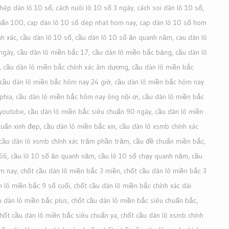
hép dàn lô 10 số
,
cách nuôi lô 10 số 3 ngày
,
cách soi dàn lô 10 số
,
huẩn 100
,
cap dàn lô 10 số dep nhat hom nay
,
cap dàn lô 10 số hom
nh xác
,
cầu dàn lô 10 số
,
cầu dàn lô 10 số ăn quanh năm
,
cau dàn lô
 ngày
,
cầu dàn lô miền bắc 17
,
cầu dàn lô miền bắc bảng
,
cầu dàn lô
,
cầu dàn lô miền bắc chính xác âm dương
,
cầu dàn lô miền bắc
cầu dàn lô miền bắc hôm nay 24 giờ
,
cầu dàn lô miền bắc hôm nay
phia
,
cầu dàn lô miền bắc hôm nay ông nội ơi
,
cầu dàn lô miền bắc
 youtube
,
cầu dàn lô miền bắc siêu chuẩn 90 ngày
,
cầu dàn lô miền
huẩn xinh đẹp
,
cầu dàn lô miền bắc xin
,
cầu dàn lô xsmb chính xác
cầu dàn lô xsmb chính xác trăm phần trăm
,
cầu đề chuẩn miền bắc
,
666
,
cầu lô 10 số ăn quanh năm
,
cầu lô 10 số chạy quanh năm
,
cầu
ôm nay
,
chốt cầu dàn lô miền bắc 3 miền
,
chốt cầu dàn lô miền bắc 3
n lô miền bắc 9 số cuối
,
chốt cầu dàn lô miền bắc chính xác dài
u dàn lô miền bắc plus
,
chốt cầu dàn lô miền bắc siêu chuẩn bắc
,
hốt cầu dàn lô miền bắc siêu chuẩn ya
,
chốt cầu dàn lô xsmb chính