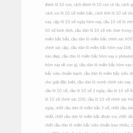
đánh lô 10 con
,
cách đánh lô 10 con có lãi
,
cách g
cách soi lô 10 số miền bắc
,
cách tính lô 10 số c
nay
,
cặp lô 10 số ngày hôm nay
,
cầu 10 số lô chí
10 số binh dinh
,
cầu dàn lô 10 số mb chơi trong
miền bắc bắt
,
cầu dàn lô miền bắc chính xác 600
chính xác cặp
,
cầu dàn lô miền bắc hôm nay 168
,
nào đẹp
,
cầu dàn lô miền bắc hôm nay o philadel
hôm nay về con gì
,
cầu dàn lô miền bắc hôm nay
bắc siêu chuẩn bạch
,
cầu dàn lô miền bắc siêu c
cho giải đặc biệt
,
cầu dàn lô xsmb chính xác nay
,
cầu lô 10 số
,
cầu lô 10 số 3 ngày
,
cầu lô 10 số 
lô 10 số chính xác 100
,
cầu lô 10 số chính xác h
ngày
,
chốt cầu dàn lô miền bắc 3 số
,
chốt cầu dà
nhất
,
chốt cầu dàn lô miền bắc đoán soi
,
chốt cầ
chốt cầu dàn lô miền bắc siêu chuẩn bao nhiêu
,
c