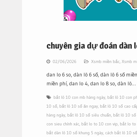
chuyên gia dự đoán dàn 
02/06/2026
Xsmb miền bắc
,
Xsmb mi
dan lo 6 so, dàn lô 6 số, dàn lô 6 số miền
miền phí, dan lo 4, dan lo 8 so, dàn lô…
bắt lô 10 con mb hàng ngày
,
bắt lô 10 con ph
10 số
,
bắt lô 10 số ăn ngay
,
bắt lô 10 số cao cấ
hàng ngày
,
bắt lô 10 số siêu chuẩn
,
bắt lô 10 số 
con sieu chính xác
,
bắt lo to 10 con vip
,
bắt lo to
bắt dàn lô 10 số khung 5 ngày
,
cách bắt lô 10 s