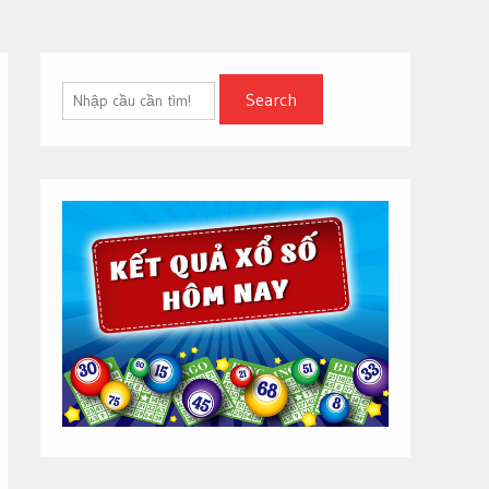
Search