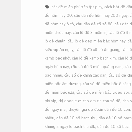
các đề miễn phí trên fpt play
,
cách bắt đề đầ
đề hôm nay 00
,
cầu dàn đề hôm nay 200 ngày
,
c
đề hôm nay ô tô
,
cầu dàn đề xổ số 88
,
cầu dàn 
miền chiều nay
,
cầu lô đề 3 miền in
,
cầu lô đề 3 
lô đề chuẩn
,
cầu lô đề đẹp miền bắc hôm nay
,
cầ
siêu vip ăn ngay
,
cầu lô đề xổ số ăn giang
,
cầu l
xsmb bạc nhớ
,
cầu lô đề xsmb bach kim
,
cầu lô 
ngày hôm nay
,
cầu số đề 3 miền quảng nam
,
cầu
bao nhiêu
,
cầu số đề chính xác dàn
,
cầu số đề ch
miền bắc âm dương
,
cầu số đề miền bắc ê càng 
đề miền bắc u23
,
cầu số đề miền bắc video soi
,
phí vip
,
chị google ơi cho em xin con số đề
,
cho 
đề ngày mai
,
chuyên gia dự đoán dàn đề 10 con
,
nhiêu
,
dàn đề 10 số bach thu
,
dàn đề 10 số bach 
khung 2 ngay lo bach thu dlk
,
dàn đề 10 số bach