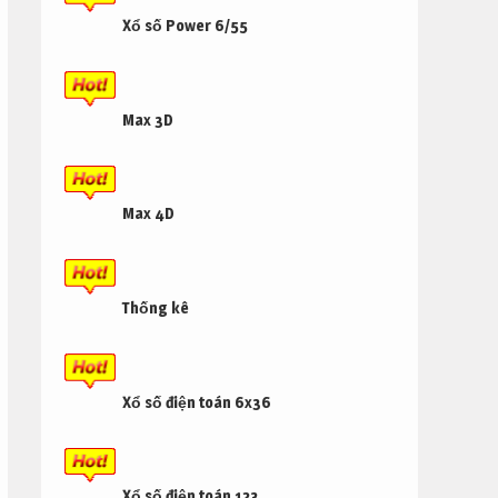
Xổ số Power 6/55
Max 3D
Max 4D
Thống kê
Xổ số điện toán 6x36
Xổ số điện toán 123