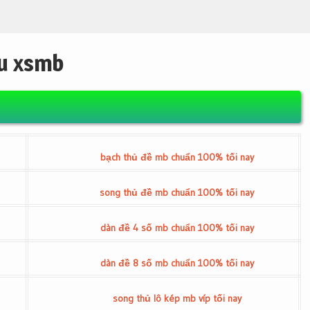
hu xsmb
bạch thủ đề mb chuẩn 100% tối nay
song thủ đề mb chuẩn 100% tối nay
dàn đề 4 số mb chuẩn 100% tối nay
dàn đề 8 số mb chuẩn 100% tối nay
song thủ lô kép mb víp tối nay