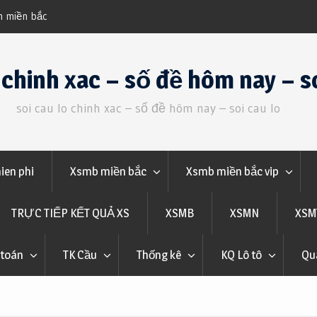
n miền bắc
chuyên gia dự đoán song thủ lô miền bắc
o chinh xac – số đề hôm nay – so
soi cau lo chinh xac – số đề hôm nay – soi cau lo
ien phi
Xsmb miền bắc
Xsmb miền bắc vip
TRỰC TIẾP KẾT QUẢ XS
XSMB
XSMN
XSM
 toán
TK Cầu
Thống kê
KQ Lô tô
Qu