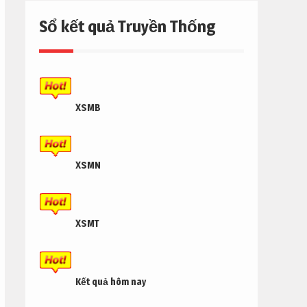
Sổ kết quả Truyền Thống
XSMB
XSMN
XSMT
Kết quả hôm nay