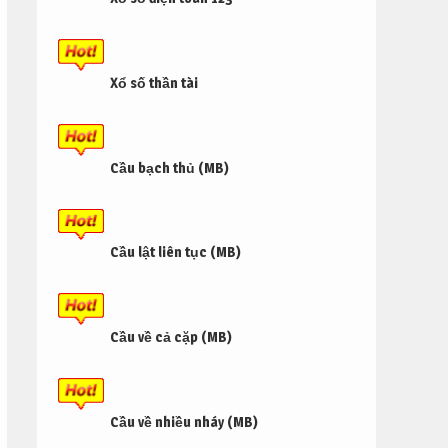
Xổ số thần tài
Cầu bạch thủ (MB)
Cầu lật liên tục (MB)
Cầu về cả cặp (MB)
Cầu về nhiều nháy (MB)