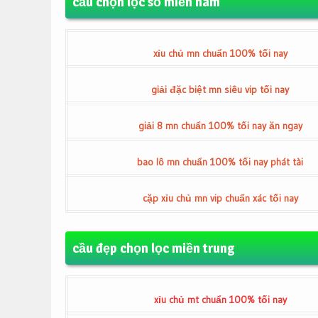
cầu chọn lọc số miền nam
xỉu chủ mn chuẩn 100% tối nay
giải đặc biệt mn siêu vip tối nay
giải 8 mn chuẩn 100% tối nay ăn ngay
bao lô mn chuẩn 100% tối nay phát tài
cặp xỉu chủ mn vip chuẩn xác tối nay
cầu đẹp chọn lọc miền trung
xỉu chủ mt chuẩn 100% tối nay