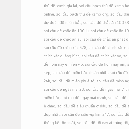
thủ đề xsmb gia lai
,
soi cầu bạch thủ đề xsmb h
online
,
soi cầu bạch thủ đề xsmb org
,
soi cầu dà
dự đoán đề miền bắc
,
soi cầu đề chắc ăn 100 
soi cầu đề chắc ăn 100 iu
,
soi cầu đề chắc ăn 1
soi cầu đề chắc ăn âu
,
soi cầu đề chắc ăn phát đ
soi cầu đề chính xác 678
,
soi cầu đề chính xác e 
chính xác quảng bình
,
soi cầu đề chính xác ye
,
soi
đề hôm nay ê miền vip
,
soi cầu đề hôm nay êm
,
kép
,
soi cầu đề miền bắc chuẩn nhất
,
soi cầu đề
24h
,
soi cầu đề miễn phí ê tô
,
soi cầu đề minh n
soi cầu đề ngày mai 30
,
soi cầu đề ngày mai 7 t
miền bắc
,
soi cau đề ngay mai xsmb
,
soi cầu đề 
ê càng
,
soi cầu đề siêu chuẩn ơ đâu
,
soi cầu đề 
đẹp nhất
,
soi cầu đề siêu vip kim 247
,
soi cầu đề
thống kê tần suất
,
soi cầu đề tối nay ai trúng rồi