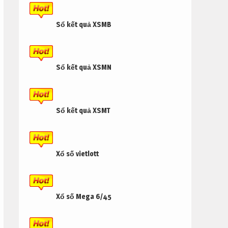
Sổ kết quả XSMB
Sổ kết quả XSMN
Sổ kết quả XSMT
Xổ số vietlott
Xổ số Mega 6/45