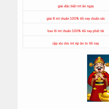
giải đặc biệt mt ăn ngay
giải 8 mt chuẩn 100% tối nay chuẩn xác
bao lô mt chuẩn 100% tối nay phát tài
cặp xỉu chủ mt vip ăn to tối nay