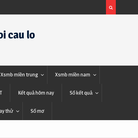
c
i cau lo
Xsmb miền trung
Xsmb miền nam
T
Kết quả hôm nay
Sổ kết quả
ay thử
Sổ mơ