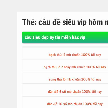
Thẻ:
cầu đề siêu vip hôm 
cầu siêu đẹp uy tín miền bắc víp
bạch thủ lô mb chuẩn 100% tối nay
bạch thủ lô 2 nháy mb chuẩn 100% tối nay
song thủ lô mb chuẩn 100% tối nay
dàn đề 6 số mb chuẩn 100% tối nay
dàn đề 10 số mb chuẩn 100% tối nay