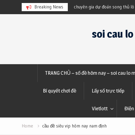
àn lô 8 con miền bắc
Breaking News
chuyên gia dự đoán song thủ lô
Skip
to
soi cau l
content
TRANG CHỦ – số đề hôm nay – soi cau lo m
Bí quyết chơi đề
Lấy số trực tiếp
Vietlott
Điện
Home
cầu đề siêu vip hôm nay nam định