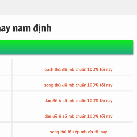
nay nam định
bạch thủ đề mb chuẩn 100% tối nay
song thủ đề mb chuẩn 100% tối nay
dàn đề 4 số mb chuẩn 100% tối nay
dàn đề 8 số mb chuẩn 100% tối nay
song thủ lô kép mb víp tối nay