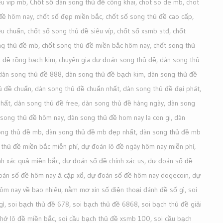
êu vip mb
,
Chốt số dàn song thủ đề công khai
,
chot so de mb
,
chot
đề hôm nay
,
chốt số đẹp miền bắc
,
chốt số song thủ đề cao cấp
,
êu chuẩn
,
chốt số song thủ đề siêu víp
,
chốt số xsmb stđ
,
chốt
ng thủ đề mb
,
chốt song thủ đề miền bắc hôm nay
,
chốt song thủ
ủ đề rồng bạch kim
,
chuyên gia dự đoán song thủ đề
,
dàn song thủ
dàn song thủ đề 888
,
dàn song thủ đề bạch kim
,
dàn song thủ đề
ủ đề chuẩn
,
dàn song thủ đề chuẩn nhất
,
dàn song thủ đề đại phát
,
nhất
,
dàn song thủ đề free
,
dàn song thủ đề hàng ngày
,
dàn song
song thủ đề hôm nay
,
dàn song thủ đề hom nay la con gi
,
dàn
ong thủ đề mb
,
dàn song thủ đề mb đẹp nhất
,
dàn song thủ đề mb
thủ đề miền bắc miễn phí
,
dự đoán lô đề ngày hôm nay miễn phí
,
nh xác quả miền bắc
,
dự đoán số đề chính xác us
,
dự đoán số đề
oán số đề hôm nay ă cặp xổ
,
dự đoán số đề hôm nay dogecoin
,
dự
ôm nay về bao nhiêu
,
nằm mơ xin số điện thoại đánh đề số gì
,
soi
gì
,
soi bạch thủ đề 678
,
soi bạch thủ đề 6868
,
soi bạch thủ đề giải
nhớ lô đề miền bắc
,
soi cầu bạch thủ đề xsmb 100
,
soi cầu bạch