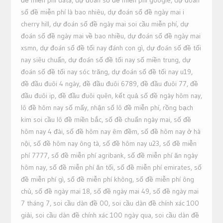
đề miễn phí data
,
dự đoán số đề miễn phí google
,
dự đoán
số đề miễn phí là bao nhiêu
,
dự đoán số đề ngày mai i
cherry hill
,
dự đoán số đề ngày mai soi cầu miễn phí
,
dự
đoán số đề ngày mai về bao nhiều
,
dự đoán số đề ngày mai
xsmn
,
dự đoán số đề tối nay đánh con gì
,
dự đoán số đề tối
nay siêu chuẩn
,
dự đoán số đề tối nay số miền trung
,
dự
đoán số đề tối nay sóc trăng
,
dự đoán số đề tối nay u19
,
đề đầu đuôi 4 ngày
,
đề đầu đuôi 6789
,
đề đầu đuôi 77
,
đề
đầu đuôi ip
,
đề đầu đuôi quên
,
kết quả số đề ngày hôm nay
,
lô đề hôm nay số mấy
,
nhận số lô đề miễn phí
,
rồng bạch
kim soi cầu lô đề miền bắc
,
số đề chuẩn ngày mai
,
số đề
hôm nay 4 đài
,
số đề hôm nay êm đềm
,
số đề hôm nay ở hà
nội
,
số đề hôm nay ông tà
,
số đề hôm nay u23
,
số đề miễn
phí 7777
,
số đề miễn phí agribank
,
số đề miễn phí ăn ngày
hôm nay
,
số đề miễn phí ăn tối
,
số đề miễn phí emirates
,
số
đề miễn phí gì
,
số đề miễn phí không
,
số đề miễn phí ông
chủ
,
số đề ngày mai 18
,
số đề ngày mai 49
,
số đề ngày mai
7 tháng 7
,
soi cầu dàn đề 00
,
soi cầu dàn đề chính xác 100
giải
,
soi cầu dàn đề chính xác 100 ngày qua
,
soi cầu dàn đề