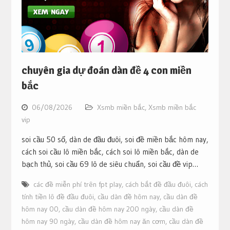
chuyên gia dự đoán dàn đề 4 con miền
bắc
06/08/2026
Xsmb miền bắc
,
Xsmb miền bắc
vip
soi cầu 50 số, dàn de đầu đuôi, soi đề miền bắc hôm nay,
cách soi cầu lô miền bắc, cách soi lô miền bắc, dàn de
bạch thủ, soi cầu 69 lô de siêu chuẩn, soi cầu đề vip…
các đề miễn phí trên fpt play
,
cách bắt đề đầu đuôi
,
cách
tính tiền lô đề đầu đuôi
,
cầu dàn đề hôm nay
,
cầu dàn đề
hôm nay 00
,
cầu dàn đề hôm nay 200 ngày
,
cầu dàn đề
hôm nay 90 ngày
,
cầu dàn đề hôm nay ăn cơm
,
cầu dàn đề