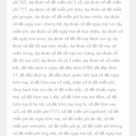
phí 365
,
dự đoán số đề miễn phí 5 số
,
dự đoán số đề miễn
phí 777
,
dự đoán số đề miễn phí data
,
dự đoán số đề miễn
phí google
,
dự đoán số đề miễn phí là bao nhiêu
,
dự đoán
số đề ngày mai i cherry hill
,
dự đoán số đề ngày mai soi cầu
miễn phí
,
dự đoán số đề ngày mai về bao nhiều
,
dự đoán số
đề ngày mai xsmn
,
dự đoán số đề tối nay đánh con gì
,
dự
đoán số đề tối nay siêu chuẩn
,
dự đoán số đề tối nay số
miền trung
,
dự đoán số đề tối nay sóc trăng
,
dự đoán số
đề tối nay u19
,
dự đoán xổ số 3 miền
,
dự đoán xổ số miền
bắc
,
đề đầu đuôi 4 ngày
,
đề đầu đuôi 6789
,
đề đầu đuôi
77
,
đề đầu đuôi ip
,
đề đầu đuôi quên
,
kết quả số đề ngày
hôm nay
,
lô đề hôm nay số mấy
,
nhận số lô đề miễn phí
,
rồng bạch kim soi cầu lô đề miền bắc
,
số đề chuẩn ngày
mai
,
số đề hôm nay 4 đài
,
số đề hôm nay êm đềm
,
số đề
hôm nay ở hà nội
,
số đề hôm nay ông tà
,
số đề hôm nay
u23
,
số đề miễn phí 7777
,
số đề miễn phí agribank
,
số đề
miễn phí ăn ngày hôm nay
,
số đề miễn phí ăn tối
,
số đề
miễn phí emirates
,
số đề miễn phí gì
,
số đề miễn phí không
,
số đề miễn phí ông chủ
,
số đề ngày mai 18
,
số đề ngày mai