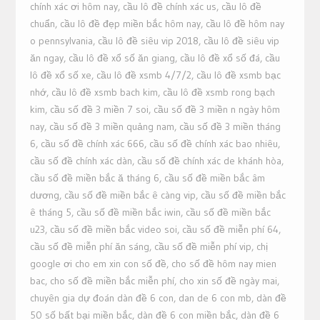
chính xác ơi hôm nay
,
cầu lô đề chính xác us
,
cầu lô đề
chuẩn
,
cầu lô đề đẹp miền bắc hôm nay
,
cầu lô đề hôm nay
o pennsylvania
,
cầu lô đề siêu vip 2018
,
cầu lô đề siêu vip
ăn ngay
,
cầu lô đề xổ số ăn giang
,
cầu lô đề xổ số đá
,
cầu
lô đề xổ số xe
,
cầu lô đề xsmb 4/7/2
,
cầu lô đề xsmb bạc
nhớ
,
cầu lô đề xsmb bach kim
,
cầu lô đề xsmb rong bạch
kim
,
cầu số đề 3 miền 7 soi
,
cầu số đề 3 miền n ngày hôm
nay
,
cầu số đề 3 miền quảng nam
,
cầu số đề 3 miền tháng
6
,
cầu số đề chính xác 666
,
cầu số đề chính xác bao nhiêu
,
cầu số đề chính xác dàn
,
cầu số đề chính xác de khánh hòa
,
cầu số đề miền bắc ă tháng 6
,
cầu số đề miền bắc âm
dương
,
cầu số đề miền bắc ê càng vip
,
cầu số đề miền bắc
ê tháng 5
,
cầu số đề miền bắc iwin
,
cầu số đề miền bắc
u23
,
cầu số đề miền bắc video soi
,
cầu số đề miễn phí 64
,
cầu số đề miễn phí ăn sáng
,
cầu số đề miễn phí vip
,
chị
google ơi cho em xin con số đề
,
cho số đề hôm nay mien
bac
,
cho số đề miền bắc miễn phí
,
cho xin số đề ngày mai
,
chuyên gia dự đoán dàn đề 6 con
,
dan de 6 con mb
,
dàn đề
50 số bất bại miền bắc
,
dàn đề 6 con miền bắc
,
dàn đề 6