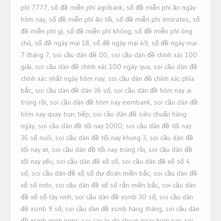
phí 7777
,
số đề miễn phí agribank
,
số đề miễn phí ăn ngày
hôm nay
,
số đề miễn phí ăn tối
,
số đề miễn phí emirates
,
số
đề miễn phí gì
,
số đề miễn phí không
,
số đề miễn phí ông
chủ
,
số đề ngày mai 18
,
số đề ngày mai 49
,
số đề ngày mai
7 tháng 7
,
soi cầu dàn đề 00
,
soi cầu dàn đề chính xác 100
giải
,
soi cầu dàn đề chính xác 100 ngày qua
,
soi cầu dàn đề
chính xác nhất ngày hôm nay
,
soi cầu dàn đề chính xác phía
bắc
,
soi cầu dàn đề dàn 36 số
,
soi cầu dàn đề hôm nay ai
trúng rồi
,
soi cầu dàn đề hôm nay eximbank
,
soi cầu dàn đề
hôm nay quay trực tiếp
,
soi cầu dàn đề siêu chuẩn hàng
ngày
,
soi cầu dàn đề tối nay 1000
,
soi cầu dàn đề tối nay
36 số nuôi
,
soi cầu dàn đề tối nay khung 3
,
soi cầu dàn đề
tối nay ơi
,
soi cầu dàn đề tối nay trúng rồi
,
soi cầu dàn đề
tối nay yếu
,
soi cầu dàn đề xổ số
,
soi cầu dàn đề xổ số 4
số
,
soi cầu dàn đề xổ số dự đoán miền bắc
,
soi cầu dàn đề
xổ số indo
,
soi cầu dàn đề xổ số rắn miền bắc
,
soi cầu dàn
đề xổ số tây ninh
,
soi cầu dàn đề xsmb 30 số
,
soi cầu dàn
đề xsmb 9 số
,
soi cầu dàn đề xsmb hàng tháng
,
soi cầu dàn
đề xsmb minh ngọc
,
soi cau lo de chuan ngay hom nay
,
soi