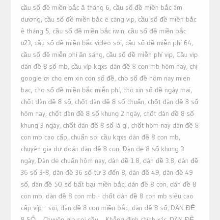
cầu số đề miền bắc ă tháng 6
,
cầu số đề miền bắc âm
dương
,
cầu số đề miền bắc ê càng vip
,
cầu số đề miền bắc
ê tháng 5
,
cầu số đề miền bắc iwin
,
cầu số đề miền bắc
u23
,
cầu số đề miền bắc video soi
,
cầu số đề miễn phí 64
,
cầu số đề miễn phí ăn sáng
,
cầu số đề miễn phí vip
,
Cầu vip
dàn đề 8 số mb
,
cầu víp kqxs dàn đề 8 con mb hôm nay
,
chị
google ơi cho em xin con số đề
,
cho số đề hôm nay mien
bac
,
cho số đề miền bắc miễn phí
,
cho xin số đề ngày mai
,
chốt dàn đề 8 số
,
chốt dàn đề 8 số chuẩn
,
chốt dàn đề 8 số
hôm nay
,
chốt dàn đề 8 số khung 2 ngày
,
chốt dàn đề 8 số
khung 3 ngày
,
chốt dàn đề 8 số là gì
,
chốt hôm nay dàn đề 8
con mb cao cấp
,
chuẩn soi cầu kqxs dàn đề 8 con mb
,
chuyên gia dự đoán dàn đề 8 con
,
Dàn de 8 số khung 3
ngày
,
Dàn de chuẩn hôm nay
,
dàn đề 1.8
,
dàn đề 3.8
,
dàn đề
36 số 3-8
,
dàn đề 36 số từ 3 đến 8
,
dàn đề 49
,
dàn đề 49
số
,
dàn đề 50 số bất bại miền bắc
,
dàn đề 8 con
,
dàn đề 8
con mb
,
dàn đề 8 con mb - chốt dàn đề 8 con mb siêu cao
cấp víp - soi
,
dàn đề 8 con miền bắc
,
dàn đề 8 số
,
DÀN ĐỀ
8 SỐ – Chuyên gia soi cầu – Khẳng định chính xác
,
DÀN ĐỀ