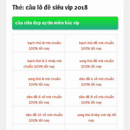
Thẻ:
cầu lô đề siêu vip 2018
cầu siêu đẹp uy tín miền bắc víp
bạch thủ lô mb chuẩn
bạch thủ đề mb chuẩn
100% tối nay
100% tối nay
bạch thủ lô 2 nháy mb
song thủ đề mb chuẩn
chuẩn 100% tối nay
100% tối nay
song thủ lô mb chuẩn
dàn đề 4 số mb chuẩn
100% tối nay
100% tối nay
dàn đề 6 số mb chuẩn
dàn đề 8 số mb chuẩn
100% tối nay
100% tối nay
dàn đề 10 số mb chuẩn
song thủ lô kép mb víp tối
100% tối nay
nay