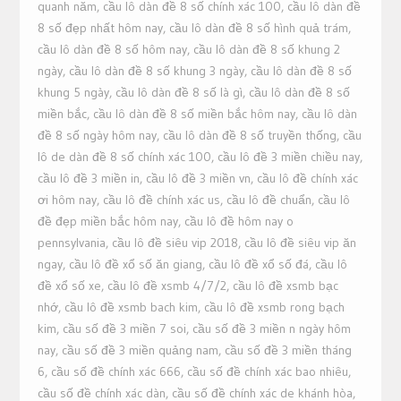
quanh năm
,
cầu lô dàn đề 8 số chính xác 100
,
cầu lô dàn đề
8 số đẹp nhất hôm nay
,
cầu lô dàn đề 8 số hình quả trám
,
cầu lô dàn đề 8 số hôm nay
,
cầu lô dàn đề 8 số khung 2
ngày
,
cầu lô dàn đề 8 số khung 3 ngày
,
cầu lô dàn đề 8 số
khung 5 ngày
,
cầu lô dàn đề 8 số là gì
,
cầu lô dàn đề 8 số
miền bắc
,
cầu lô dàn đề 8 số miền bắc hôm nay
,
cầu lô dàn
đề 8 số ngày hôm nay
,
cầu lô dàn đề 8 số truyền thống
,
cầu
lô de dàn đề 8 số chính xác 100
,
cầu lô đề 3 miền chiều nay
,
cầu lô đề 3 miền in
,
cầu lô đề 3 miền vn
,
cầu lô đề chính xác
ơi hôm nay
,
cầu lô đề chính xác us
,
cầu lô đề chuẩn
,
cầu lô
đề đẹp miền bắc hôm nay
,
cầu lô đề hôm nay o
pennsylvania
,
cầu lô đề siêu vip 2018
,
cầu lô đề siêu vip ăn
ngay
,
cầu lô đề xổ số ăn giang
,
cầu lô đề xổ số đá
,
cầu lô
đề xổ số xe
,
cầu lô đề xsmb 4/7/2
,
cầu lô đề xsmb bạc
nhớ
,
cầu lô đề xsmb bach kim
,
cầu lô đề xsmb rong bạch
kim
,
cầu số đề 3 miền 7 soi
,
cầu số đề 3 miền n ngày hôm
nay
,
cầu số đề 3 miền quảng nam
,
cầu số đề 3 miền tháng
6
,
cầu số đề chính xác 666
,
cầu số đề chính xác bao nhiêu
,
cầu số đề chính xác dàn
,
cầu số đề chính xác de khánh hòa
,