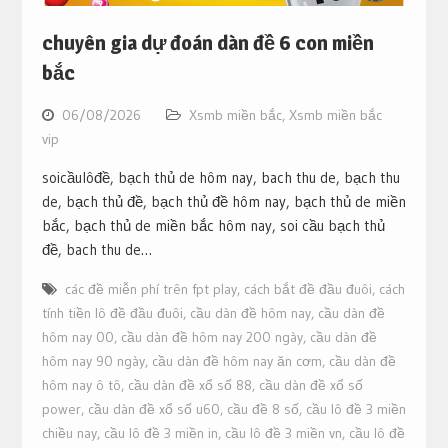
chuyên gia dự đoán dàn đề 6 con miền
bắc
06/08/2026
Xsmb miền bắc
,
Xsmb miền bắc
vip
soicầulôđề, bạch thủ de hôm nay, bach thu de, bạch thu
de, bạch thủ đề, bạch thủ đề hôm nay, bạch thủ de miền
bắc, bạch thủ de miền bắc hôm nay, soi cầu bạch thủ
đề, bach thu de…
các đề miễn phí trên fpt play
,
cách bắt đề đầu đuôi
,
cách
tính tiền lô đề đầu đuôi
,
cầu dàn đề hôm nay
,
cầu dàn đề
hôm nay 00
,
cầu dàn đề hôm nay 200 ngày
,
cầu dàn đề
hôm nay 90 ngày
,
cầu dàn đề hôm nay ăn cơm
,
cầu dàn đề
hôm nay ô tô
,
cầu dàn đề xổ số 88
,
cầu dàn đề xổ số
power
,
cầu dàn đề xổ số u60
,
cầu đề 8 số
,
cầu lô đề 3 miền
chiều nay
,
cầu lô đề 3 miền in
,
cầu lô đề 3 miền vn
,
cầu lô đề