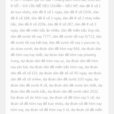
8 SỐ – SOI CẦU ĐỀ SIÊU CHUẨN – SIÊU VIP
,
dàn đề 8 số 1
ăn bao nhiêu
,
dàn đề 8 số 1 ngày
,
dàn đề 8 số 100k
,
dàn
đề 8 số 188
,
dàn đề 8 số 2 ngày
,
dàn đề 8 số 2 nháy miền
bắc
,
dàn đề 8 số 200k
,
dàn đề 8 số 287
,
dàn đề 8 số 3
ngày
,
dàn đề miền bắc ăn nhiều
,
dàn đề miền bắc ông nội
,
dàn đề xsmb tối nay 7777
,
dàn đề xsmb tối nay 9/7/2
,
dàn
đề xsmb tối nay bất bại
,
dàn đề xsmb tối nay o passaic nj
,
du doan xsmb
,
dự đoán dàn đề hôm nay 666
,
dự đoán dàn
đề hôm nay hay nhất
,
dự đoán dàn đề hôm nay phương
trang
,
dự đoán dàn đề hôm nay sjc
,
dự đoán dàn đề hôm
nay yên bái
,
dự đoán dàn đề miền bắc hôm nay
,
dự đoán
dàn đề xổ số 123
,
dự đoán dàn đề xổ số 90 ngày
,
dự đoán
dàn đề xổ số online
,
dự đoán dàn đề xsmb 100 ngày
,
dự
đoán dàn đề xsmb 8 số
,
dự đoán dàn đề xsmb âm nhất
,
dự
đoán dàn đề xsmb bắc
,
dự đoán dàn đề xsmb năm 2022
,
Dự đoán số de hôm nay
,
dự đoán số đề hôm nay 5 số
,
dự
đoán số đề hôm nay đổ bao nhiêu
,
dự đoán số đề hôm nay
hôm nay
,
dự đoán số đề hôm nay ô tô
,
dự đoán số đề miễn