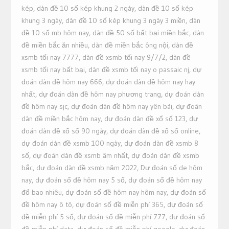
kép
,
dàn đề 10 số kép khung 2 ngày
,
dàn đề 10 số kép
khung 3 ngày
,
dàn đề 10 số kép khung 3 ngày 3 miền
,
dàn
đề 10 số mb hôm nay
,
dàn đề 50 số bất bại miền bắc
,
dàn
đề miền bắc ăn nhiều
,
dàn đề miền bắc ông nội
,
dàn đề
xsmb tối nay 7777
,
dàn đề xsmb tối nay 9/7/2
,
dàn đề
xsmb tối nay bất bại
,
dàn đề xsmb tối nay o passaic nj
,
dự
đoán dàn đề hôm nay 666
,
dự đoán dàn đề hôm nay hay
nhất
,
dự đoán dàn đề hôm nay phương trang
,
dự đoán dàn
đề hôm nay sjc
,
dự đoán dàn đề hôm nay yên bái
,
dự đoán
dàn đề miền bắc hôm nay
,
dự đoán dàn đề xổ số 123
,
dự
đoán dàn đề xổ số 90 ngày
,
dự đoán dàn đề xổ số online
,
dự đoán dàn đề xsmb 100 ngày
,
dự đoán dàn đề xsmb 8
số
,
dự đoán dàn đề xsmb âm nhất
,
dự đoán dàn đề xsmb
bắc
,
dự đoán dàn đề xsmb năm 2022
,
Dự đoán số de hôm
nay
,
dự đoán số đề hôm nay 5 số
,
dự đoán số đề hôm nay
đổ bao nhiêu
,
dự đoán số đề hôm nay hôm nay
,
dự đoán số
đề hôm nay ô tô
,
dự đoán số đề miễn phí 365
,
dự đoán số
đề miễn phí 5 số
,
dự đoán số đề miễn phí 777
,
dự đoán số