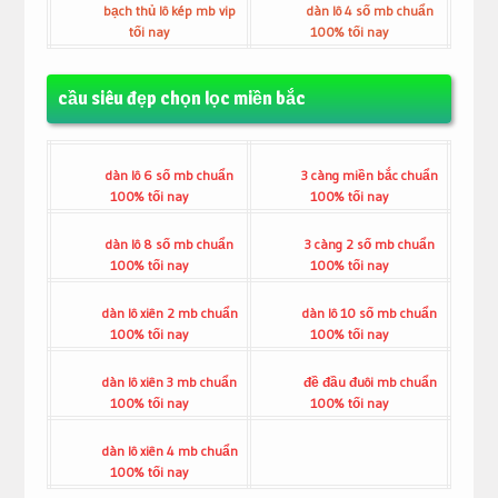
bạch thủ lô kép mb vip
dàn lô 4 số mb chuẩn
tối nay
100% tối nay
cầu siêu đẹp chọn lọc miền bắc
dàn lô 6 số mb chuẩn
3 càng miền bắc chuẩn
100% tối nay
100% tối nay
dàn lô 8 số mb chuẩn
3 càng 2 số mb chuẩn
100% tối nay
100% tối nay
dàn lô xiên 2 mb chuẩn
dàn lô 10 số mb chuẩn
100% tối nay
100% tối nay
dàn lô xiên 3 mb chuẩn
đề đầu đuôi mb chuẩn
100% tối nay
100% tối nay
dàn lô xiên 4 mb chuẩn
100% tối nay