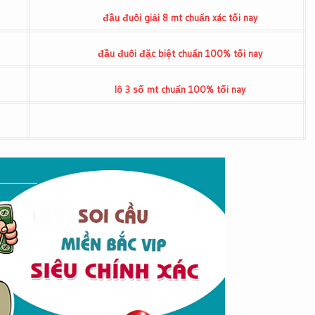
đầu đuôi giải 8 mt chuẩn xác tối nay
đầu đuôi đặc biệt chuẩn 100% tối nay
lô 3 số mt chuẩn 100% tối nay