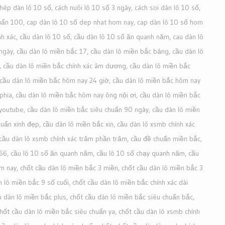
hép dàn lô 10 số
,
cách nuôi lô 10 số 3 ngày
,
cách soi dàn lô 10 số
,
huẩn 100
,
cap dàn lô 10 số dep nhat hom nay
,
cap dàn lô 10 số hom
nh xác
,
cầu dàn lô 10 số
,
cầu dàn lô 10 số ăn quanh năm
,
cau dàn lô
 ngày
,
cầu dàn lô miền bắc 17
,
cầu dàn lô miền bắc bảng
,
cầu dàn lô
,
cầu dàn lô miền bắc chính xác âm dương
,
cầu dàn lô miền bắc
cầu dàn lô miền bắc hôm nay 24 giờ
,
cầu dàn lô miền bắc hôm nay
phia
,
cầu dàn lô miền bắc hôm nay ông nội ơi
,
cầu dàn lô miền bắc
 youtube
,
cầu dàn lô miền bắc siêu chuẩn 90 ngày
,
cầu dàn lô miền
huẩn xinh đẹp
,
cầu dàn lô miền bắc xin
,
cầu dàn lô xsmb chính xác
cầu dàn lô xsmb chính xác trăm phần trăm
,
cầu đề chuẩn miền bắc
,
666
,
cầu lô 10 số ăn quanh năm
,
cầu lô 10 số chạy quanh năm
,
cầu
ôm nay
,
chốt cầu dàn lô miền bắc 3 miền
,
chốt cầu dàn lô miền bắc 3
n lô miền bắc 9 số cuối
,
chốt cầu dàn lô miền bắc chính xác dài
u dàn lô miền bắc plus
,
chốt cầu dàn lô miền bắc siêu chuẩn bắc
,
hốt cầu dàn lô miền bắc siêu chuẩn ya
,
chốt cầu dàn lô xsmb chính