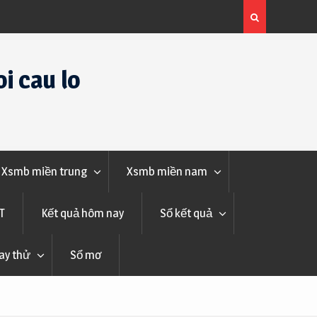
chuyên gia dự đoán cặp 3 càng víp miền bắc
i cau lo
Xsmb miền trung
Xsmb miền nam
T
Kết quả hôm nay
Sổ kết quả
ay thử
Sổ mơ