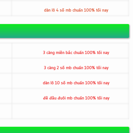
dàn lô 4 số mb chuẩn 100% tối nay
3 càng miền bắc chuẩn 100% tối nay
3 càng 2 số mb chuẩn 100% tối nay
dàn lô 10 số mb chuẩn 100% tối nay
đề đầu đuôi mb chuẩn 100% tối nay