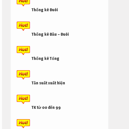
Thống kê Đuôi
Thống kê Đầu – Đuôi
Thống kê Tổng
Tần suất xuất hiện
TK từ 00 đến 99