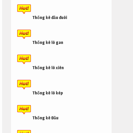
Thống kê đầu đuôi
Thống kê lô gan
Thống kê lô xiên
Thống kê lô kép
Thống kê Đầu