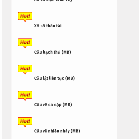
Xổ số thần tài
Cầu bạch thủ (MB)
Cầu lật liên tục (MB)
Cầu về cả cặp (MB)
Cầu về nhiều nháy (MB)