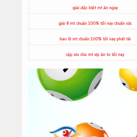
giải đặc biệt mt ăn ngay
giải 8 mt chuẩn 100% tối nay chuẩn xác
bao lô mt chuẩn 100% tối nay phát tài
cặp xỉu chủ mt vip ăn to tối nay