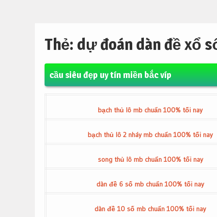
Thẻ:
dự đoán dàn đề xổ s
cầu siêu đẹp uy tín miền bắc víp
bạch thủ lô mb chuẩn 100% tối nay
bạch thủ lô 2 nháy mb chuẩn 100% tối nay
song thủ lô mb chuẩn 100% tối nay
dàn đề 6 số mb chuẩn 100% tối nay
dàn đề 10 số mb chuẩn 100% tối nay