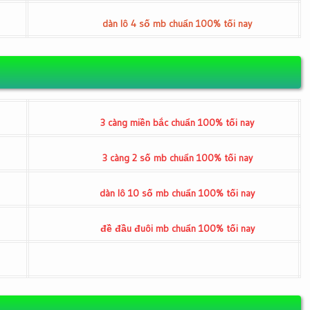
dàn lô 4 số mb chuẩn 100% tối nay
3 càng miền bắc chuẩn 100% tối nay
3 càng 2 số mb chuẩn 100% tối nay
dàn lô 10 số mb chuẩn 100% tối nay
đề đầu đuôi mb chuẩn 100% tối nay