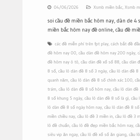
04/06/2026
Xsmb miền bắc
,
Xsmb mi
soi cầu đề miền bắc hôm nay, dàn de 4 
miền bắc hôm nay đề online, cầu đề miề
các đề miễn phí trên fpt play
,
cách bắt đề đầ
đề hôm nay 00
,
cầu dàn đề hôm nay 200 ngày
,
c
đề hôm nay ô tô
,
cầu dàn đề xổ số 88
,
cầu dàn 
8 số
,
cầu lô dàn đề 8 số 3 ngày
,
cầu lô dàn đề 8
quanh năm
,
cầu lô dàn đề 8 số chính xác 100
,
cầ
trám
,
cầu lô dàn đề 8 số hôm nay
,
cầu lô dàn đề
8 số khung 5 ngày
,
cầu lô dàn đề 8 số là gì
,
cầu 
lô dàn đề 8 số ngày hôm nay
,
cầu lô dàn đề 8 số
miền chiều nay
,
cầu lô đề 3 miền in
,
cầu lô đề 3 
lô đề chuẩn
,
cầu lô đề đẹp miền bắc hôm nay
,
cầ
siêu vip ăn ngay
,
cầu lô đề xổ số ăn giang
,
cầu l