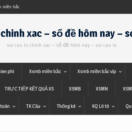
n miền bắc
chuyên gia dự đoán song thủ lô miền bắc
o chinh xac – số đề hôm nay – so
soi cau lo chinh xac – số đề hôm nay – soi cau lo
ien phi
Xsmb miền bắc
Xsmb miền bắc vip
TRỰC TIẾP KẾT QUẢ XS
XSMB
XSMN
XSM
 toán
TK Cầu
Thống kê
KQ Lô tô
Qu