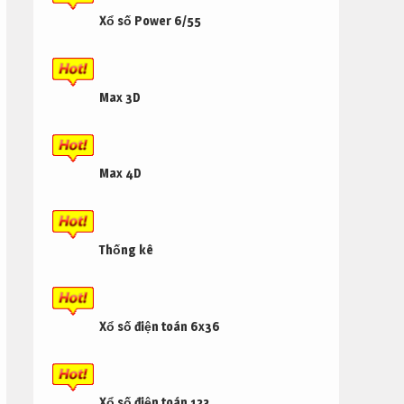
Xổ số Power 6/55
Max 3D
Max 4D
Thống kê
Xổ số điện toán 6x36
Xổ số điện toán 123