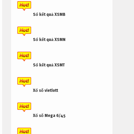
Sổ kết quả XSMB
Sổ kết quả XSMN
Sổ kết quả XSMT
Xổ số vietlott
Xổ số Mega 6/45