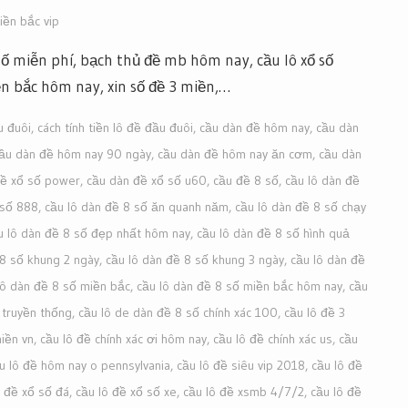
ền bắc vip
số miễn phí, bạch thủ đề mb hôm nay, cầu lô xổ số
n bắc hôm nay, xin số đề 3 miền,…
u đuôi
,
cách tính tiền lô đề đầu đuôi
,
cầu dàn đề hôm nay
,
cầu dàn
ầu dàn đề hôm nay 90 ngày
,
cầu dàn đề hôm nay ăn cơm
,
cầu dàn
đề xổ số power
,
cầu dàn đề xổ số u60
,
cầu đề 8 số
,
cầu lô dàn đề
 số 888
,
cầu lô dàn đề 8 số ăn quanh năm
,
cầu lô dàn đề 8 số chạy
u lô dàn đề 8 số đẹp nhất hôm nay
,
cầu lô dàn đề 8 số hình quả
 8 số khung 2 ngày
,
cầu lô dàn đề 8 số khung 3 ngày
,
cầu lô dàn đề
lô dàn đề 8 số miền bắc
,
cầu lô dàn đề 8 số miền bắc hôm nay
,
cầu
 truyền thống
,
cầu lô de dàn đề 8 số chính xác 100
,
cầu lô đề 3
miền vn
,
cầu lô đề chính xác ơi hôm nay
,
cầu lô đề chính xác us
,
cầu
u lô đề hôm nay o pennsylvania
,
cầu lô đề siêu vip 2018
,
cầu lô đề
ô đề xổ số đá
,
cầu lô đề xổ số xe
,
cầu lô đề xsmb 4/7/2
,
cầu lô đề