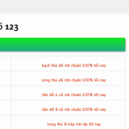
ố 123
bạch thủ đề mb chuẩn 100% tối nay
song thủ đề mb chuẩn 100% tối nay
dàn đề 4 số mb chuẩn 100% tối nay
dàn đề 8 số mb chuẩn 100% tối nay
song thủ lô kép mb víp tối nay