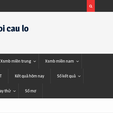
chuyên gia dự đoán dàn đề 8 con miền bắc
i cau lo
Xsmb miền trung
Xsmb miền nam
T
Kết quả hôm nay
Sổ kết quả
ay thử
Sổ mơ