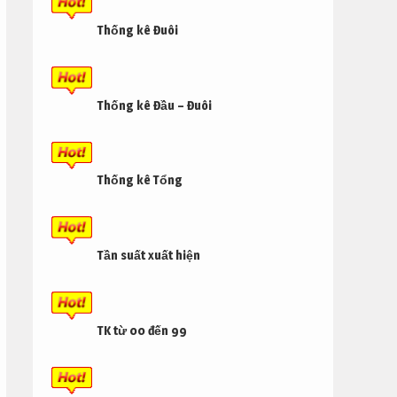
Thống kê Đuôi
Thống kê Đầu – Đuôi
Thống kê Tổng
Tần suất xuất hiện
TK từ 00 đến 99