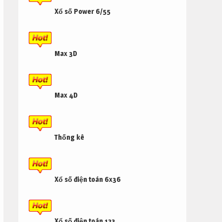
Xổ số Power 6/55
Max 3D
Max 4D
Thống kê
Xổ số điện toán 6x36
Xổ số điện toán 123