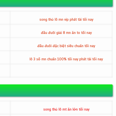
song thủ lô mn vip phát tài tối nay
đầu đuôi giải 8 mn ăn to tối nay
đầu đuôi đặc biệt siêu chuẩn tối nay
lô 3 số mn chuẩn 100% tối nay phát tài tối nay
song thủ lô mt ăn lớn tối nay