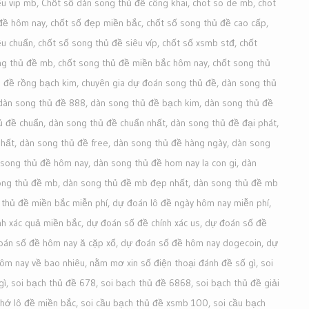
êu vip mb
,
Chốt số dàn song thủ đề công khai
,
chot so de mb
,
chot
đề hôm nay
,
chốt số đẹp miền bắc
,
chốt số song thủ đề cao cấp
,
êu chuẩn
,
chốt số song thủ đề siêu víp
,
chốt số xsmb stđ
,
chốt
ng thủ đề mb
,
chốt song thủ đề miền bắc hôm nay
,
chốt song thủ
ủ đề rồng bạch kim
,
chuyên gia dự đoán song thủ đề
,
dàn song thủ
dàn song thủ đề 888
,
dàn song thủ đề bạch kim
,
dàn song thủ đề
ủ đề chuẩn
,
dàn song thủ đề chuẩn nhất
,
dàn song thủ đề đại phát
,
nhất
,
dàn song thủ đề free
,
dàn song thủ đề hàng ngày
,
dàn song
song thủ đề hôm nay
,
dàn song thủ đề hom nay la con gi
,
dàn
ong thủ đề mb
,
dàn song thủ đề mb đẹp nhất
,
dàn song thủ đề mb
thủ đề miền bắc miễn phí
,
dự đoán lô đề ngày hôm nay miễn phí
,
nh xác quả miền bắc
,
dự đoán số đề chính xác us
,
dự đoán số đề
oán số đề hôm nay ă cặp xổ
,
dự đoán số đề hôm nay dogecoin
,
dự
ôm nay về bao nhiêu
,
nằm mơ xin số điện thoại đánh đề số gì
,
soi
gì
,
soi bạch thủ đề 678
,
soi bạch thủ đề 6868
,
soi bạch thủ đề giải
nhớ lô đề miền bắc
,
soi cầu bạch thủ đề xsmb 100
,
soi cầu bạch