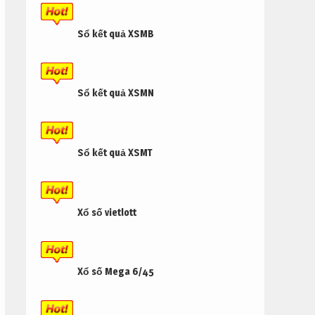
Sổ kết quả XSMB
Sổ kết quả XSMN
Sổ kết quả XSMT
Xổ số vietlott
Xổ số Mega 6/45