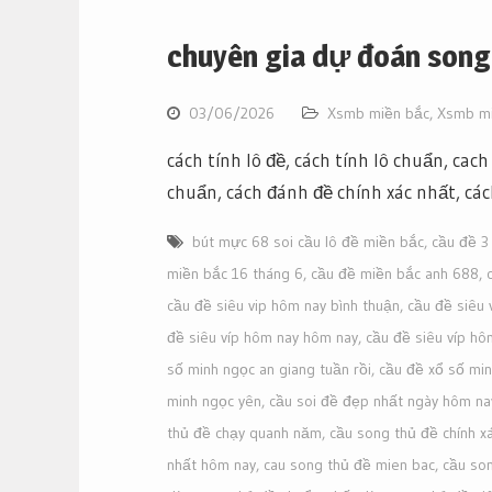
chuyên gia dự đoán song
03/06/2026
Xsmb miền bắc
,
Xsmb mi
cách tính lô đề, cách tính lô chuẩn, cach
chuẩn, cách đánh đề chính xác nhất, các
bút mực 68 soi cầu lô đề miền bắc
,
cầu đề 3
miền bắc 16 tháng 6
,
cầu đề miền bắc anh 688
,
cầu đề siêu vip hôm nay bình thuận
,
cầu đề siêu 
đề siêu víp hôm nay hôm nay
,
cầu đề siêu víp hô
số minh ngọc an giang tuần rồi
,
cầu đề xổ số min
minh ngọc yên
,
cầu soi đề đẹp nhất ngày hôm na
thủ đề chạy quanh năm
,
cầu song thủ đề chính x
nhất hôm nay
,
cau song thủ đề mien bac
,
cầu so