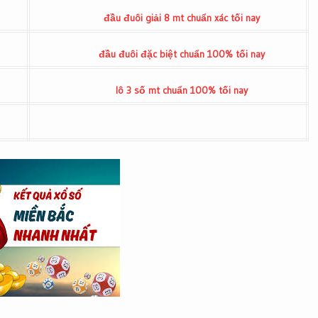
đầu đuôi giải 8 mt chuẩn xác tối nay
đầu đuôi đặc biệt chuẩn 100% tối nay
lô 3 số mt chuẩn 100% tối nay