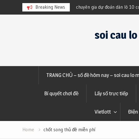
ô xiên 2 miền bắc
Breaking News
chuyên gia dự đoán dàn lô 10 
Skip
to
soi cau l
content
TRANG CHỦ – số đề hôm nay – soi cau lo m
Bí quyết chơi đề
Lấy số trực tiếp
Vietlott
Điện
Home
chốt song thủ đề miễn phí