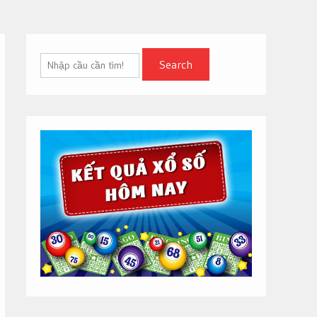
Search