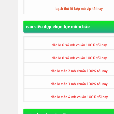
bạch thủ lô kép mb vip tối nay
cầu siêu đẹp chọn lọc miền bắc
dàn lô 6 số mb chuẩn 100% tối nay
dàn lô 8 số mb chuẩn 100% tối nay
dàn lô xiên 2 mb chuẩn 100% tối nay
dàn lô xiên 3 mb chuẩn 100% tối nay
dàn lô xiên 4 mb chuẩn 100% tối nay