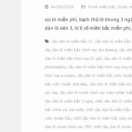
04/06/2026
Xsmb miền bắc
,
Xsmb mi
soi lô miễn phí, bạch thủ lô khung 3 ngày
dàn lô xiên 3, lô 6 số miền bắc miễn phí
cầu dàn lô miền bắc 17
,
cầu dàn lô miền bắc
cầu dàn lô miền bắc chính xác âm dương
,
cầu dàn
dàn lô miền bắc hôm nay 24 giờ
,
cầu dàn lô miề
philadelphia
,
cầu dàn lô miền bắc hôm nay ông nộ
hôm nay youtube
,
cầu dàn lô miền bắc siêu chuẩ
bắc siêu chuẩn xinh đẹp
,
cầu dàn lô miền bắc xin
xác nay
,
cầu dàn lô xsmb chính xác trăm phần tr
cầu dàn lô miền bắc 3 ngày
,
chốt cầu dàn lô miền
bắc chính xác dài nhất
,
chốt cầu dàn lô miền bắc 
siêu chuẩn bắc
,
chốt cầu dàn lô miền bắc siêu c
dàn lô xsmb chính xác 789
,
chốt cầu dàn lô xsmb 