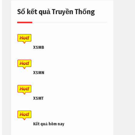
Sổ kết quả Truyền Thống
XSMB
XSMN
XSMT
Kết quả hôm nay