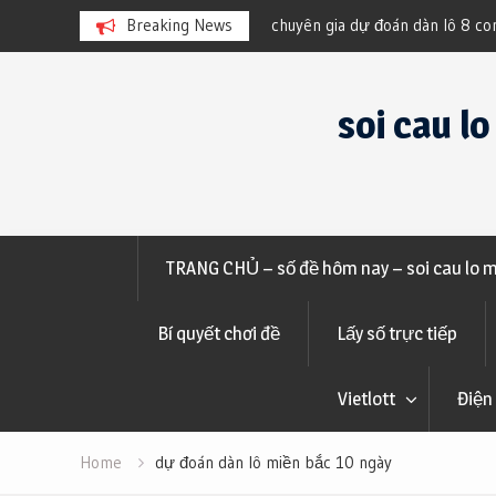
dàn đề 6 con miền bắc
Breaking News
chuyên gia dự đoán dàn lô 8 co
Skip
to
soi cau l
content
TRANG CHỦ – số đề hôm nay – soi cau lo m
Bí quyết chơi đề
Lấy số trực tiếp
Vietlott
Điện
Home
dự đoán dàn lô miền bắc 10 ngày