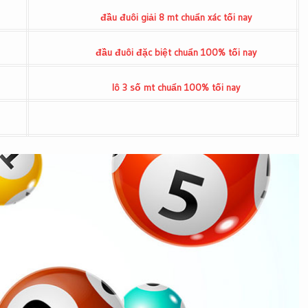
đầu đuôi giải 8 mt chuẩn xác tối nay
đầu đuôi đặc biệt chuẩn 100% tối nay
lô 3 số mt chuẩn 100% tối nay