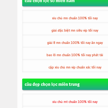
cầu chọn lọc số miền nam
xỉu chủ mn chuẩn 100% tối nay
giải đặc biệt mn siêu vip tối nay
giải 8 mn chuẩn 100% tối nay ăn ngay
bao lô mn chuẩn 100% tối nay phát tài
cặp xỉu chủ mn vip chuẩn xác tối nay
cầu đẹp chọn lọc miền trung
xỉu chủ mt chuẩn 100% tối nay