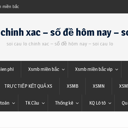
n miền bắc
chuyên gia dự đoán song thủ lô miền bắc
o chinh xac – số đề hôm nay – so
soi cau lo chinh xac – số đề hôm nay – soi cau lo
ien phi
Xsmb miền bắc
Xsmb miền bắc vip
TRỰC TIẾP KẾT QUẢ XS
XSMB
XSMN
XSM
 toán
TK Cầu
Thống kê
KQ Lô tô
Qu