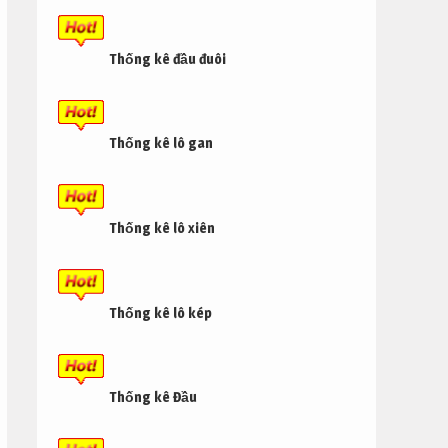
Thống kê đầu đuôi
Thống kê lô gan
Thống kê lô xiên
Thống kê lô kép
Thống kê Đầu