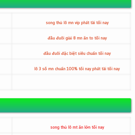
song thủ lô mn vip phát tài tối nay
đầu đuôi giải 8 mn ăn to tối nay
đầu đuôi đặc biệt siêu chuẩn tối nay
lô 3 số mn chuẩn 100% tối nay phát tài tối nay
song thủ lô mt ăn lớn tối nay