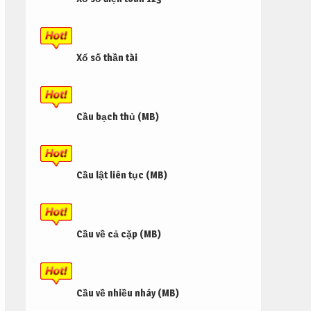
Xổ số thần tài
Cầu bạch thủ (MB)
Cầu lật liên tục (MB)
Cầu về cả cặp (MB)
Cầu về nhiều nháy (MB)