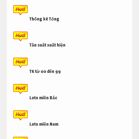
Thống kê Tổng
Tần suất xuất hiện
TK từ 00 đến 99
Loto miền Bắc
Loto miền Nam