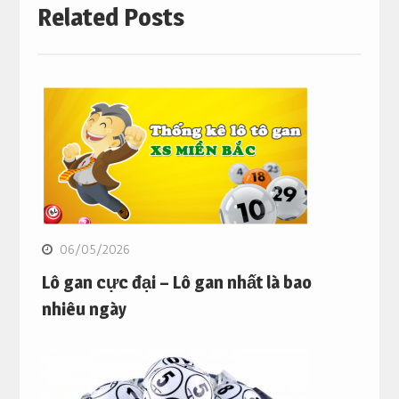
Related Posts
06/05/2026
Lô gan cực đại – Lô gan nhất là bao
nhiêu ngày