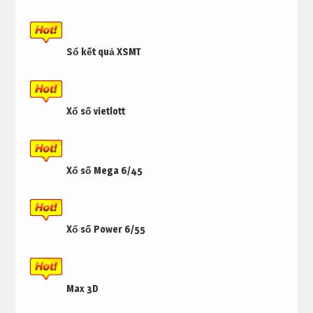
Sổ kết quả XSMT
Xổ số vietlott
Xổ số Mega 6/45
Xổ số Power 6/55
Max 3D