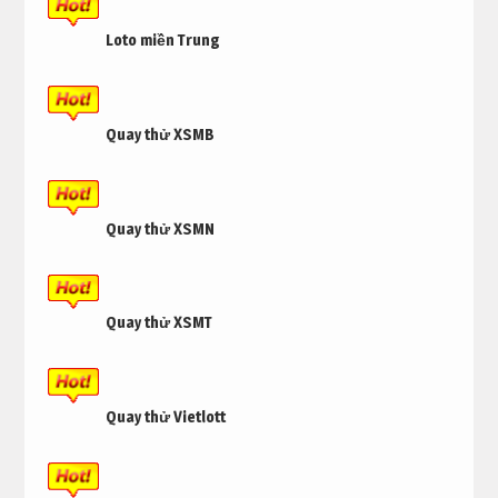
Loto miền Trung
Quay thử XSMB
Quay thử XSMN
Quay thử XSMT
Quay thử Vietlott