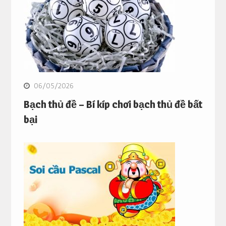
06/05/2026
Bạch thủ đề – Bí kíp chơi bạch thủ đề bất
bại