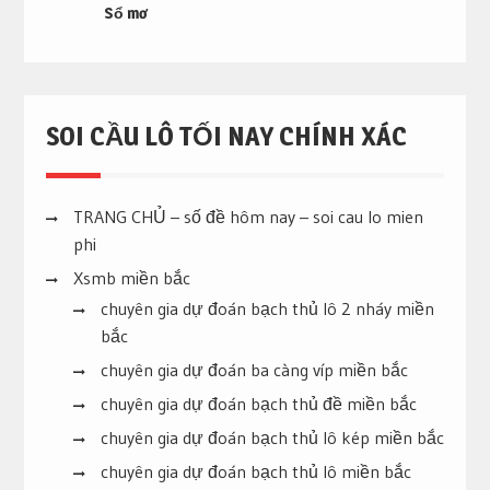
Sổ mơ
SOI CẦU LÔ TỐI NAY CHÍNH XÁC
TRANG CHỦ – số đề hôm nay – soi cau lo mien
phi
Xsmb miền bắc
chuyên gia dự đoán bạch thủ lô 2 nháy miền
bắc
chuyên gia dự đoán ba càng víp miền bắc
chuyên gia dự đoán bạch thủ đề miền bắc
chuyên gia dự đoán bạch thủ lô kép miền bắc
chuyên gia dự đoán bạch thủ lô miền bắc