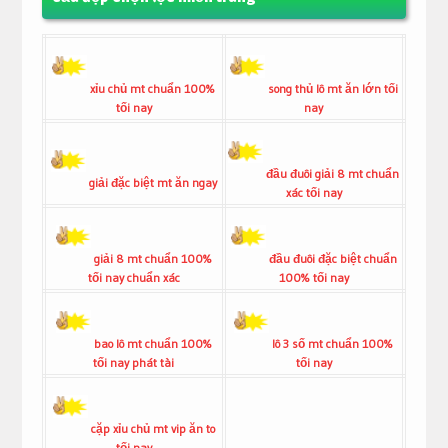
xỉu chủ mt chuẩn 100%
song thủ lô mt ăn lớn tối
tối nay
nay
đầu đuôi giải 8 mt chuẩn
giải đặc biệt mt ăn ngay
xác tối nay
giải 8 mt chuẩn 100%
đầu đuôi đặc biệt chuẩn
tối nay chuẩn xác
100% tối nay
bao lô mt chuẩn 100%
lô 3 số mt chuẩn 100%
tối nay phát tài
tối nay
cặp xỉu chủ mt vip ăn to
tối nay