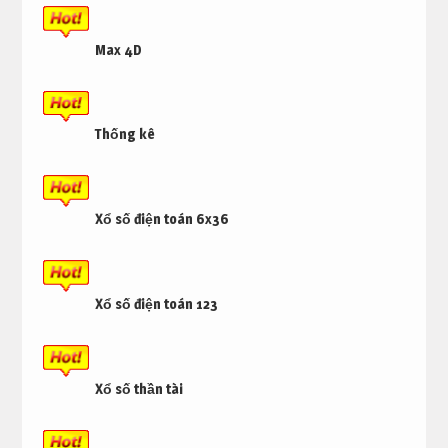
Max 4D
Thống kê
Xổ số điện toán 6x36
Xổ số điện toán 123
Xổ số thần tài