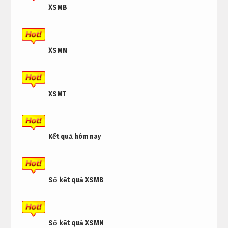
XSMB
XSMN
XSMT
Kết quả hôm nay
Sổ kết quả XSMB
Sổ kết quả XSMN