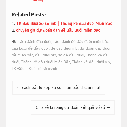
Related Posts:
TK đầu đuôi xổ số mb | Thống kê đầu đuôi Miền Bắc
chuyên gia dự đoán dàn đề đầu đuôi miền bắc
cách đánh đầu đuôi
,
cách đánh đề đầu đuôi miền bắc
,
cầu kqxs đề đầu đuôi
,
de dau duoi mb
,
dự đoán đầu đuôi
đề miền bắc
,
đầu đuôi vip
,
số đề đầu đuôi
,
Thống kê đầu
đuôi
,
Thống kê đầu đuôi Miền Bắc
,
Thống kê đầu đuôi vip
,
TK Đầu – Đuôi xổ số xsmb
Điều
cách bắt lô kép xổ số miền bắc chuẩn nhất
hướng
bài
Chia sẻ kĩ năng dự đoán kết quả xổ số
viết