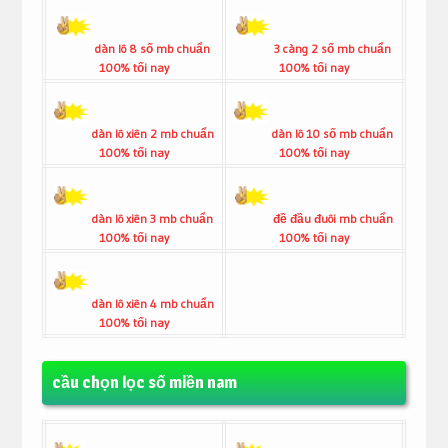
dàn lô 8 số mb chuẩn
3 càng 2 số mb chuẩn
100% tối nay
100% tối nay
dàn lô xiên 2 mb chuẩn
dàn lô 10 số mb chuẩn
100% tối nay
100% tối nay
dàn lô xiên 3 mb chuẩn
đề đầu đuôi mb chuẩn
100% tối nay
100% tối nay
dàn lô xiên 4 mb chuẩn
100% tối nay
cầu chọn lọc số miền nam