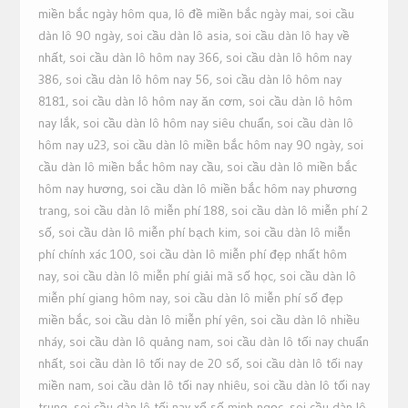
miền bắc ngày hôm qua
,
lô đề miền bắc ngày mai
,
soi cầu
dàn lô 90 ngày
,
soi cầu dàn lô asia
,
soi cầu dàn lô hay về
nhất
,
soi cầu dàn lô hôm nay 366
,
soi cầu dàn lô hôm nay
386
,
soi cầu dàn lô hôm nay 56
,
soi cầu dàn lô hôm nay
8181
,
soi cầu dàn lô hôm nay ăn cơm
,
soi cầu dàn lô hôm
nay lắk
,
soi cầu dàn lô hôm nay siêu chuẩn
,
soi cầu dàn lô
hôm nay u23
,
soi cầu dàn lô miền bắc hôm nay 90 ngày
,
soi
cầu dàn lô miền bắc hôm nay cầu
,
soi cầu dàn lô miền bắc
hôm nay hương
,
soi cầu dàn lô miền bắc hôm nay phương
trang
,
soi cầu dàn lô miễn phí 188
,
soi cầu dàn lô miễn phí 2
số
,
soi cầu dàn lô miễn phí bạch kim
,
soi cầu dàn lô miễn
phí chính xác 100
,
soi cầu dàn lô miễn phí đẹp nhất hôm
nay
,
soi cầu dàn lô miễn phí giải mã số học
,
soi cầu dàn lô
miễn phí giang hôm nay
,
soi cầu dàn lô miễn phí số đẹp
miền bắc
,
soi cầu dàn lô miễn phí yên
,
soi cầu dàn lô nhiều
nháy
,
soi cầu dàn lô quảng nam
,
soi cầu dàn lô tối nay chuẩn
nhất
,
soi cầu dàn lô tối nay de 20 số
,
soi cầu dàn lô tối nay
miền nam
,
soi cầu dàn lô tối nay nhiêu
,
soi cầu dàn lô tối nay
trung
,
soi cầu dàn lô tối nay xổ số minh ngọc
,
soi cầu dàn lô