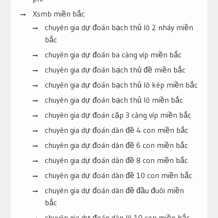
Xsmb miền bắc
chuyên gia dự đoán bạch thủ lô 2 nháy miền
bắc
chuyên gia dự đoán ba càng víp miền bắc
chuyên gia dự đoán bạch thủ đề miền bắc
chuyên gia dự đoán bạch thủ lô kép miền bắc
chuyên gia dự đoán bạch thủ lô miền bắc
chuyên gia dự đoán cặp 3 càng víp miền bắc
chuyên gia dự đoán dàn đề 4 con miền bắc
chuyên gia dự đoán dàn đề 6 con miền bắc
chuyên gia dự đoán dàn đề 8 con miền bắc
chuyên gia dự đoán dàn đề 10 con miền bắc
chuyên gia dự đoán dàn đề đầu đuôi miền
bắc
chuyên gia dự đoán dàn lô 10 con miền bắc