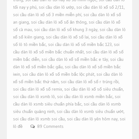
tối nay y phú
,
soi cầu dàn lô ướp
,
soi cầu dàn lô xổ số 2/11
,
soi cầu dàn lô xổ số 3 miền miễn phí
,
soi cầu dàn lô xổ số
an giang
,
soi cầu dàn lô xổ số ăn thông
,
soi cầu dàn lô xổ
số cà mau
,
soi cầu dàn lô xổ số khung 3 ngày
,
soi cầu dàn lô
xổ số kiên giang
,
soi cầu dàn lô xổ số lai
,
soi cầu dàn lô xổ
số lô tô miền bắc
,
soi cầu dàn lô xổ số miền bắc 123
,
soi
cầu dàn lô xổ số miền bắc chuẩn nhất
,
soi cầu dàn lô xổ số
miền bắc diễn
,
soi cầu dàn lô xổ số miền bắc e tây
,
soi cầu
dàn lô xổ số miền bắc gấu
,
soi cầu dàn lô xổ số miền bắc
iwin
,
soi cầu dàn lô xổ số miền bắc lộc phát
,
soi cầu dàn lô
xổ số miền bắc thứ năm
,
soi cầu dàn lô xổ số r trúng rồi
,
soi cầu dàn lô xổ số remix
,
soi cầu dàn lô xổ số siêu chuẩn
,
soi cầu dàn lô xsmb lô
,
soi cầu dàn lô xsmb miền bắc
,
soi
cầu dàn lô xsmb siêu chuẩn phía bắc
,
soi cầu dàn lô xsmb
siêu chuẩn quảng ninh
,
soi cầu dàn lô xsmb siêu chuẩn ướt
,
soi cầu dàn lô xsmb soi cầu
,
soi cầu dàn lô yên hôm nay
,
soi
lô đề
89 Comments