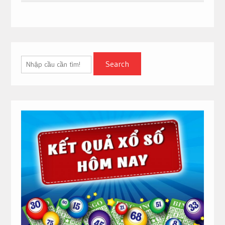
Search