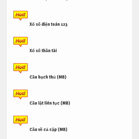
Xổ số điện toán 123
Xổ số thần tài
Cầu bạch thủ (MB)
Cầu lật liên tục (MB)
Cầu về cả cặp (MB)