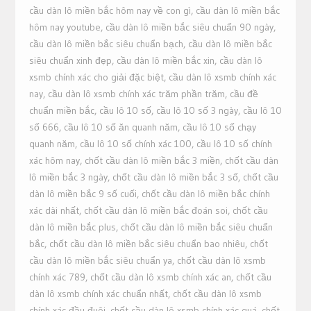
cầu dàn lô miền bắc hôm nay về con gì
,
cầu dàn lô miền bắc
hôm nay youtube
,
cầu dàn lô miền bắc siêu chuẩn 90 ngày
,
cầu dàn lô miền bắc siêu chuẩn bạch
,
cầu dàn lô miền bắc
siêu chuẩn xinh đẹp
,
cầu dàn lô miền bắc xin
,
cầu dàn lô
xsmb chính xác cho giải đặc biệt
,
cầu dàn lô xsmb chính xác
nay
,
cầu dàn lô xsmb chính xác trăm phần trăm
,
cầu đề
chuẩn miền bắc
,
cầu lô 10 số
,
cầu lô 10 số 3 ngày
,
cầu lô 10
số 666
,
cầu lô 10 số ăn quanh năm
,
cầu lô 10 số chạy
quanh năm
,
cầu lô 10 số chính xác 100
,
cầu lô 10 số chính
xác hôm nay
,
chốt cầu dàn lô miền bắc 3 miền
,
chốt cầu dàn
lô miền bắc 3 ngày
,
chốt cầu dàn lô miền bắc 3 số
,
chốt cầu
dàn lô miền bắc 9 số cuối
,
chốt cầu dàn lô miền bắc chính
xác dài nhất
,
chốt cầu dàn lô miền bắc đoán soi
,
chốt cầu
dàn lô miền bắc plus
,
chốt cầu dàn lô miền bắc siêu chuẩn
bắc
,
chốt cầu dàn lô miền bắc siêu chuẩn bao nhiêu
,
chốt
cầu dàn lô miền bắc siêu chuẩn ya
,
chốt cầu dàn lô xsmb
chính xác 789
,
chốt cầu dàn lô xsmb chính xác an
,
chốt cầu
dàn lô xsmb chính xác chuẩn nhất
,
chốt cầu dàn lô xsmb
chính xác đầu đuôi
,
chốt cầu dàn lô xsmb chính xác quá
,
chốt