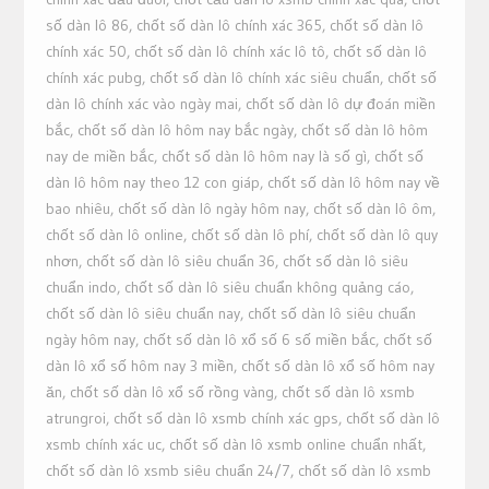
số dàn lô 86
,
chốt số dàn lô chính xác 365
,
chốt số dàn lô
chính xác 50
,
chốt số dàn lô chính xác lô tô
,
chốt số dàn lô
chính xác pubg
,
chốt số dàn lô chính xác siêu chuẩn
,
chốt số
dàn lô chính xác vào ngày mai
,
chốt số dàn lô dự đoán miền
bắc
,
chốt số dàn lô hôm nay bắc ngày
,
chốt số dàn lô hôm
nay de miền bắc
,
chốt số dàn lô hôm nay là số gì
,
chốt số
dàn lô hôm nay theo 12 con giáp
,
chốt số dàn lô hôm nay về
bao nhiêu
,
chốt số dàn lô ngày hôm nay
,
chốt số dàn lô ôm
,
chốt số dàn lô online
,
chốt số dàn lô phí
,
chốt số dàn lô quy
nhơn
,
chốt số dàn lô siêu chuẩn 36
,
chốt số dàn lô siêu
chuẩn indo
,
chốt số dàn lô siêu chuẩn không quảng cáo
,
chốt số dàn lô siêu chuẩn nay
,
chốt số dàn lô siêu chuẩn
ngày hôm nay
,
chốt số dàn lô xổ số 6 số miền bắc
,
chốt số
dàn lô xổ số hôm nay 3 miền
,
chốt số dàn lô xổ số hôm nay
ăn
,
chốt số dàn lô xổ số rồng vàng
,
chốt số dàn lô xsmb
atrungroi
,
chốt số dàn lô xsmb chính xác gps
,
chốt số dàn lô
xsmb chính xác uc
,
chốt số dàn lô xsmb online chuẩn nhất
,
chốt số dàn lô xsmb siêu chuẩn 24/7
,
chốt số dàn lô xsmb