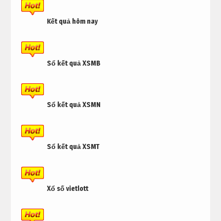
Kết quả hôm nay
Sổ kết quả XSMB
Sổ kết quả XSMN
Sổ kết quả XSMT
Xổ số vietlott