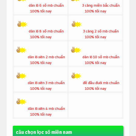
dàn lô 6 số mb chuẩn
3 càng miền bắc chuẩn
100% tối nay
100% tối nay
dàn lô 8 số mb chuẩn
3 càng 2 số mb chuẩn
100% tối nay
100% tối nay
dàn lô xiên 2 mb chuẩn
dàn lô 10 số mb chuẩn
100% tối nay
100% tối nay
dàn lô xiên 3 mb chuẩn
đề đầu đuôi mb chuẩn
100% tối nay
100% tối nay
dàn lô xiên 4 mb chuẩn
100% tối nay
cầu chọn lọc số miền nam