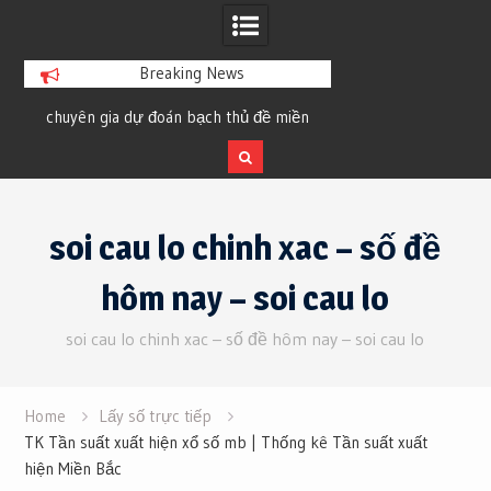
Breaking News
chuyên gia dự đoán bạch thủ đề miền
chuyên gia dự đoán
bắc
bắ
Skip
to
soi cau lo chinh xac – số đề
content
hôm nay – soi cau lo
soi cau lo chinh xac – số đề hôm nay – soi cau lo
Home
Lấy số trực tiếp
TK Tần suất xuất hiện xổ số mb | Thống kê Tần suất xuất
hiện Miền Bắc