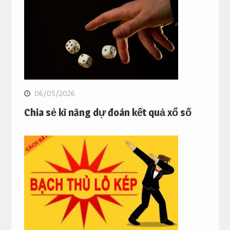
06/05/2026
Chia sẻ kĩ năng dự đoán kết quả xổ số