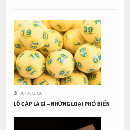
06/05/2026
LÔ CẶP LÀ GÌ – NHỮNG LOẠI PHỔ BIẾN