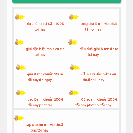
xỉu chủ mn chuẩn 100%
song thủ lô mn vip phát
tối nay
tài tối nay
giải đặc biệt mn siêu vip
đầu đuôi giải 8 mn ăn to
tối nay
tối nay
giải 8 mn chuẩn 100%
đầu đuôi đặc biệt siêu
tối nay ăn ngay
chuẩn tối nay
bao lô mn chuẩn 100%
lô 3 số mn chuẩn 100%
tối nay phát tài
tối nay phát tài tối nay
cặp xỉu chủ mn vip chuẩn
xác tối nay