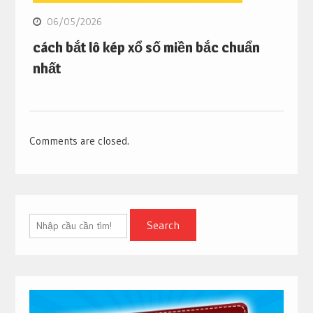
06/05/2026
cách bắt lô kép xổ số miền bắc chuẩn
nhất
Comments are closed.
Search