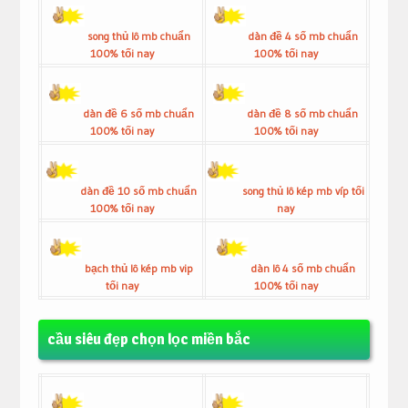
song thủ lô mb chuẩn
dàn đề 4 số mb chuẩn
100% tối nay
100% tối nay
dàn đề 6 số mb chuẩn
dàn đề 8 số mb chuẩn
100% tối nay
100% tối nay
dàn đề 10 số mb chuẩn
song thủ lô kép mb víp tối
100% tối nay
nay
bạch thủ lô kép mb vip
dàn lô 4 số mb chuẩn
tối nay
100% tối nay
cầu siêu đẹp chọn lọc miền bắc