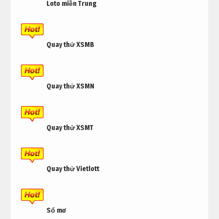
Loto miền Trung
Quay thử XSMB
Quay thử XSMN
Quay thử XSMT
Quay thử Vietlott
Sổ mơ