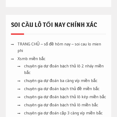
SOI CẦU LÔ TỐI NAY CHÍNH XÁC
TRANG CHỦ – số đề hôm nay – soi cau lo mien
phi
Xsmb miền bắc
chuyên gia dự đoán bạch thủ lô 2 nháy miền
bắc
chuyên gia dự đoán ba càng víp miền bắc
chuyên gia dự đoán bạch thủ đề miền bắc
chuyên gia dự đoán bạch thủ lô kép miền bắc
chuyên gia dự đoán bạch thủ lô miền bắc
chuyên gia dự đoán cặp 3 càng víp miền bắc