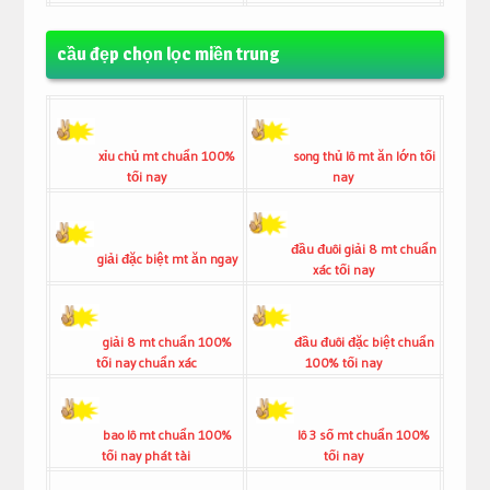
cầu đẹp chọn lọc miền trung
xỉu chủ mt chuẩn 100%
song thủ lô mt ăn lớn tối
tối nay
nay
đầu đuôi giải 8 mt chuẩn
giải đặc biệt mt ăn ngay
xác tối nay
giải 8 mt chuẩn 100%
đầu đuôi đặc biệt chuẩn
tối nay chuẩn xác
100% tối nay
bao lô mt chuẩn 100%
lô 3 số mt chuẩn 100%
tối nay phát tài
tối nay