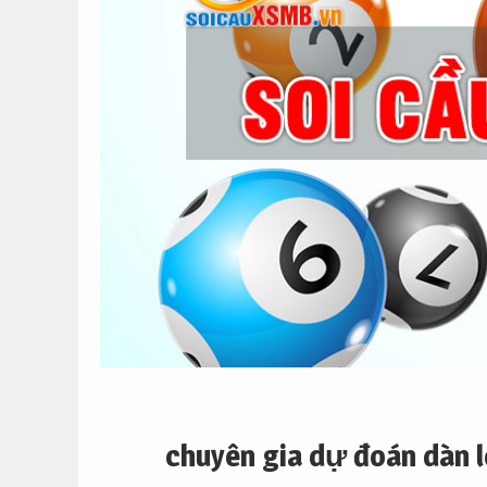
chuyên gia dự đoán dàn l