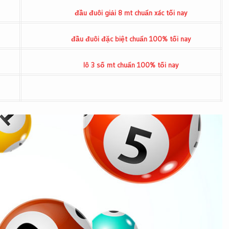
đầu đuôi giải 8 mt chuẩn xác tối nay
đầu đuôi đặc biệt chuẩn 100% tối nay
lô 3 số mt chuẩn 100% tối nay