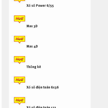
Xổ số Power 6/55
Max 3D
Max 4D
Thống kê
Xổ số điện toán 6x36
Xổ số điện toán 123