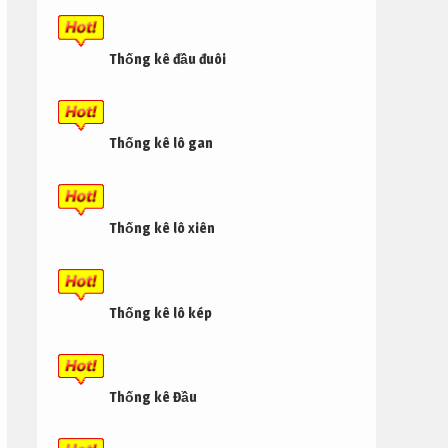
Thống kê đầu đuôi
Thống kê lô gan
Thống kê lô xiên
Thống kê lô kép
Thống kê Đầu