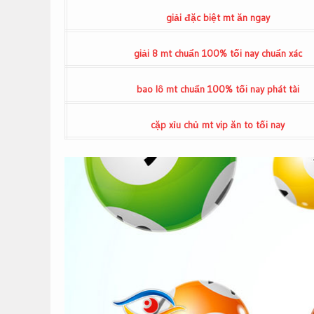
giải đặc biệt mt ăn ngay
giải 8 mt chuẩn 100% tối nay chuẩn xác
bao lô mt chuẩn 100% tối nay phát tài
cặp xỉu chủ mt vip ăn to tối nay