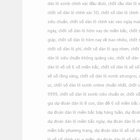
dàn lô xsmb chính xác đầu đuôi
,
chốt cầu dàn lô 
chốt số dàn lô chính xác 50
,
chốt số dàn lô chính 
siêu chuẩn
,
chốt số dàn lô chính xác vào ngày mai
ngày
,
chốt số dàn lô hôm nay de miền bắc
,
chốt 
giáp
,
chốt số dàn lô hôm nay về bao nhiêu
,
chốt 
chốt số dàn lô phí
,
chốt số dàn lô quy nhơn
,
chốt
dàn lô siêu chuẩn không quảng cáo
,
chốt số dàn 
dàn lô xổ số 6 số miền bắc
,
chốt số dàn lô xổ s
xổ số rồng vàng
,
chốt số dàn lô xsmb atrungroi
,
uc
,
chốt số dàn lô xsmb online chuẩn nhất
,
chốt 
9999
,
chốt số dàn lô xsmb siêu chuẩn ơi
,
chốt s
gia dự đoán dàn lô 8 con
,
dàn đề 6 số miền bắc 
dự đoán dàn lô miền bắc bảy hàng tuần
,
dự đoán
dự đoán dàn lô miền bắc ngày
,
dự đoán dàn lô m
miền bắc phương trang
,
dự đoán dàn lô xổ số ch
lô xổ số chính xác e miền
,
dự đoán dàn lô xổ số c