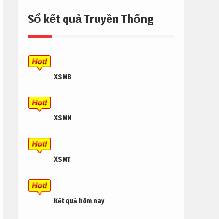
Sổ kết quả Truyền Thống
XSMB
XSMN
XSMT
Kết quả hôm nay