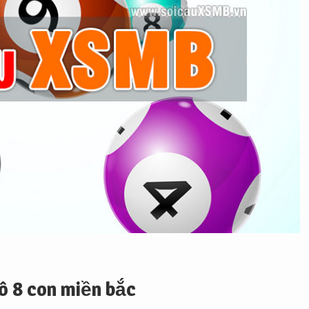
ô 8 con miền bắc