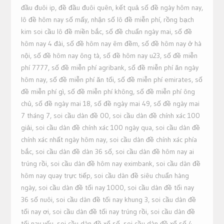
đầu đuôi ip
,
đề đầu đuôi quên
,
kết quả số đề ngày hôm nay
,
lô đề hôm nay số mấy
,
nhận số lô đề miễn phí
,
rồng bạch
kim soi cầu lô đề miền bắc
,
số đề chuẩn ngày mai
,
số đề
hôm nay 4 đài
,
số đề hôm nay êm đềm
,
số đề hôm nay ở hà
nội
,
số đề hôm nay ông tà
,
số đề hôm nay u23
,
số đề miễn
phí 7777
,
số đề miễn phí agribank
,
số đề miễn phí ăn ngày
hôm nay
,
số đề miễn phí ăn tối
,
số đề miễn phí emirates
,
số
đề miễn phí gì
,
số đề miễn phí không
,
số đề miễn phí ông
chủ
,
số đề ngày mai 18
,
số đề ngày mai 49
,
số đề ngày mai
7 tháng 7
,
soi cầu dàn đề 00
,
soi cầu dàn đề chính xác 100
giải
,
soi cầu dàn đề chính xác 100 ngày qua
,
soi cầu dàn đề
chính xác nhất ngày hôm nay
,
soi cầu dàn đề chính xác phía
bắc
,
soi cầu dàn đề dàn 36 số
,
soi cầu dàn đề hôm nay ai
trúng rồi
,
soi cầu dàn đề hôm nay eximbank
,
soi cầu dàn đề
hôm nay quay trực tiếp
,
soi cầu dàn đề siêu chuẩn hàng
ngày
,
soi cầu dàn đề tối nay 1000
,
soi cầu dàn đề tối nay
36 số nuôi
,
soi cầu dàn đề tối nay khung 3
,
soi cầu dàn đề
tối nay ơi
,
soi cầu dàn đề tối nay trúng rồi
,
soi cầu dàn đề
tối nay yếu
,
soi cầu dàn đề xổ số
,
soi cầu dàn đề xổ số 4