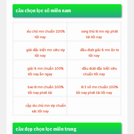
cầu chọn lọc số miền nam
xỉu chủ mn chuẩn 100%
song thủ lô mn vip phát
tối nay
tài tối nay
giải đặc biệt mn siêu vip
đầu đuôi giải 8 mn ăn to
tối nay
tối nay
giải 8 mn chuẩn 100%
đầu đuôi đặc biệt siêu
tối nay ăn ngay
chuẩn tối nay
bao lô mn chuẩn 100%
lô 3 số mn chuẩn 100%
tối nay phát tài
tối nay phát tài tối nay
cặp xỉu chủ mn vip chuẩn
xác tối nay
cầu đẹp chọn lọc miền trung