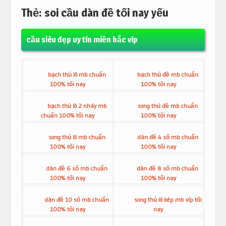
Thẻ:
soi cầu dàn đề tối nay yếu
cầu siêu đẹp uy tín miền bắc víp
bạch thủ lô mb chuẩn
bạch thủ đề mb chuẩn
100% tối nay
100% tối nay
bạch thủ lô 2 nháy mb
song thủ đề mb chuẩn
chuẩn 100% tối nay
100% tối nay
song thủ lô mb chuẩn
dàn đề 4 số mb chuẩn
100% tối nay
100% tối nay
dàn đề 6 số mb chuẩn
dàn đề 8 số mb chuẩn
100% tối nay
100% tối nay
dàn đề 10 số mb chuẩn
song thủ lô kép mb víp tối
100% tối nay
nay