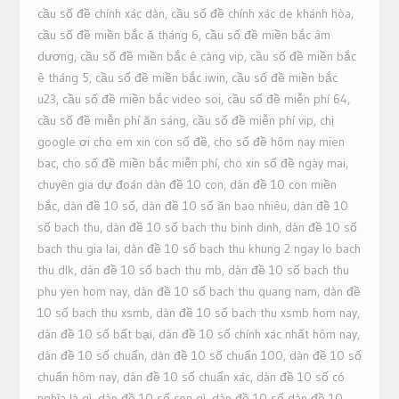
cầu số đề chính xác dàn
,
cầu số đề chính xác de khánh hòa
,
cầu số đề miền bắc ă tháng 6
,
cầu số đề miền bắc âm
dương
,
cầu số đề miền bắc ê càng vip
,
cầu số đề miền bắc
ê tháng 5
,
cầu số đề miền bắc iwin
,
cầu số đề miền bắc
u23
,
cầu số đề miền bắc video soi
,
cầu số đề miễn phí 64
,
cầu số đề miễn phí ăn sáng
,
cầu số đề miễn phí vip
,
chị
google ơi cho em xin con số đề
,
cho số đề hôm nay mien
bac
,
cho số đề miền bắc miễn phí
,
cho xin số đề ngày mai
,
chuyên gia dự đoán dàn đề 10 con
,
dàn đề 10 con miền
bắc
,
dàn đề 10 số
,
dàn đề 10 số ăn bao nhiêu
,
dàn đề 10
số bach thu
,
dàn đề 10 số bach thu binh dinh
,
dàn đề 10 số
bach thu gia lai
,
dàn đề 10 số bach thu khung 2 ngay lo bach
thu dlk
,
dàn đề 10 số bach thu mb
,
dàn đề 10 số bach thu
phu yen hom nay
,
dàn đề 10 số bach thu quang nam
,
dàn đề
10 số bach thu xsmb
,
dàn đề 10 số bach thu xsmb hom nay
,
dàn đề 10 số bất bại
,
dàn đề 10 số chính xác nhất hôm nay
,
dàn đề 10 số chuẩn
,
dàn đề 10 số chuẩn 100
,
dàn đề 10 số
chuẩn hôm nay
,
dàn đề 10 số chuẩn xác
,
dàn đề 10 số có
nghĩa là gì
,
dàn đề 10 số con gì
,
dàn đề 10 số dàn đề 10