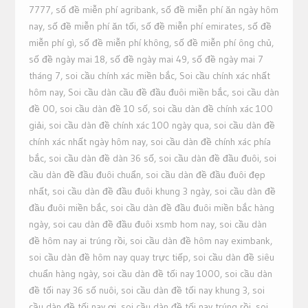
7777
,
số đề miễn phí agribank
,
số đề miễn phí ăn ngày hôm
nay
,
số đề miễn phí ăn tối
,
số đề miễn phí emirates
,
số đề
miễn phí gì
,
số đề miễn phí không
,
số đề miễn phí ông chủ
,
số đề ngày mai 18
,
số đề ngày mai 49
,
số đề ngày mai 7
tháng 7
,
soi cầu chính xác miền bắc
,
Soi cầu chính xác nhất
hôm nay
,
Soi cầu dàn cầu đề đầu đuôi miền bắc
,
soi cầu dàn
đề 00
,
soi cầu dàn đề 10 số
,
soi cầu dàn đề chính xác 100
giải
,
soi cầu dàn đề chính xác 100 ngày qua
,
soi cầu dàn đề
chính xác nhất ngày hôm nay
,
soi cầu dàn đề chính xác phía
bắc
,
soi cầu dàn đề dàn 36 số
,
soi cầu dàn đề đầu đuôi
,
soi
cầu dàn đề đầu đuôi chuẩn
,
soi cầu dàn đề đầu đuôi đẹp
nhất
,
soi cầu dàn đề đầu đuôi khung 3 ngày
,
soi cầu dàn đề
đầu đuôi miền bắc
,
soi cầu dàn đề đầu đuôi miền bắc hàng
ngày
,
soi cau dàn đề đầu đuôi xsmb hom nay
,
soi cầu dàn
đề hôm nay ai trúng rồi
,
soi cầu dàn đề hôm nay eximbank
,
soi cầu dàn đề hôm nay quay trực tiếp
,
soi cầu dàn đề siêu
chuẩn hàng ngày
,
soi cầu dàn đề tối nay 1000
,
soi cầu dàn
đề tối nay 36 số nuôi
,
soi cầu dàn đề tối nay khung 3
,
soi
cầu dàn đề tối nay ơi
,
soi cầu dàn đề tối nay trúng rồi
,
soi