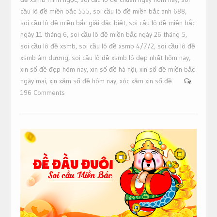
cầu lô đề miền bắc 555
,
soi cầu lô đề miền bắc anh 688
,
soi cầu lô đề miền bắc giải đặc biệt
,
soi cầu lô đề miền bắc
ngày 11 tháng 6
,
soi cầu lô đề miền bắc ngày 26 tháng 5
,
soi cầu lô đề xsmb
,
soi cầu lô đề xsmb 4/7/2
,
soi cầu lô đề
xsmb âm dương
,
soi cầu lô đề xsmb lô đẹp nhất hôm nay
,
xin số đề đẹp hôm nay
,
xin số đề hà nội
,
xin số đề miền bắc
ngày mai
,
xin xăm số đề hôm nay
,
xóc xăm xin số đề
196 Comments