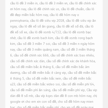
cầu lô đề 3 miền in
,
cầu lô đề 3 miền vn
,
cầu lô đề chính xác
ơi hôm nay
,
cầu lô đề chính xác us
,
cầu lô đề chuẩn
,
cầu lô
đề đẹp miền bắc hôm nay
,
cầu lô đề hôm nay o
pennsylvania
,
cầu lô đề siêu vip 2018
,
cầu lô đề siêu vip ăn
ngay
,
cầu lô đề xổ số ăn giang
,
cầu lô đề xổ số đá
,
cầu lô
đề xổ số xe
,
cầu lô đề xsmb 4/7/2
,
cầu lô đề xsmb bạc
nhớ
,
cầu lô đề xsmb bach kim
,
cầu lô đề xsmb rong bạch
kim
,
cầu số đề 3 miền 7 soi
,
cầu số đề 3 miền n ngày hôm
nay
,
cầu số đề 3 miền quảng nam
,
cầu số đề 3 miền tháng
6
,
cầu số đề chính xác 666
,
cầu số đề chính xác bao nhiêu
,
cầu số đề chính xác dàn
,
cầu số đề chính xác de khánh hòa
,
cầu số đề miền bắc ă tháng 6
,
cầu số đề miền bắc âm
dương
,
cầu số đề miền bắc ê càng vip
,
cầu số đề miền bắc
ê tháng 5
,
cầu số đề miền bắc iwin
,
cầu số đề miền bắc
u23
,
cầu số đề miền bắc video soi
,
cầu số đề miễn phí 64
,
cầu số đề miễn phí ăn sáng
,
cầu số đề miễn phí vip
,
Cầu vip
dàn đề 8 số mb
,
cầu víp kqxs dàn đề 8 con mb hôm nay
,
chị
google ơi cho em xin con số đề
,
cho số đề hôm nay mien
bac
,
cho số đề miền bắc miễn phí
,
cho xin số đề ngày mai
,