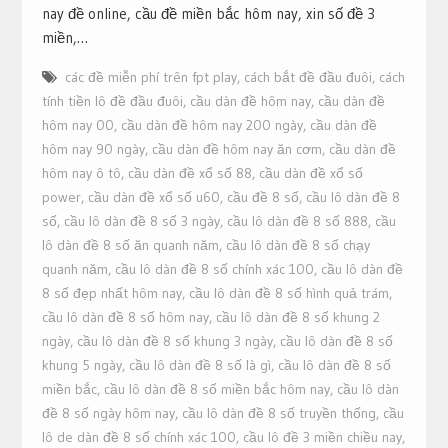
nay đề online, cầu đề miền bắc hôm nay, xin số đề 3
miền,…
các đề miễn phí trên fpt play
,
cách bắt đề đầu đuôi
,
cách
tính tiền lô đề đầu đuôi
,
cầu dàn đề hôm nay
,
cầu dàn đề
hôm nay 00
,
cầu dàn đề hôm nay 200 ngày
,
cầu dàn đề
hôm nay 90 ngày
,
cầu dàn đề hôm nay ăn cơm
,
cầu dàn đề
hôm nay ô tô
,
cầu dàn đề xổ số 88
,
cầu dàn đề xổ số
power
,
cầu dàn đề xổ số u60
,
cầu đề 8 số
,
cầu lô dàn đề 8
số
,
cầu lô dàn đề 8 số 3 ngày
,
cầu lô dàn đề 8 số 888
,
cầu
lô dàn đề 8 số ăn quanh năm
,
cầu lô dàn đề 8 số chạy
quanh năm
,
cầu lô dàn đề 8 số chính xác 100
,
cầu lô dàn đề
8 số đẹp nhất hôm nay
,
cầu lô dàn đề 8 số hình quả trám
,
cầu lô dàn đề 8 số hôm nay
,
cầu lô dàn đề 8 số khung 2
ngày
,
cầu lô dàn đề 8 số khung 3 ngày
,
cầu lô dàn đề 8 số
khung 5 ngày
,
cầu lô dàn đề 8 số là gì
,
cầu lô dàn đề 8 số
miền bắc
,
cầu lô dàn đề 8 số miền bắc hôm nay
,
cầu lô dàn
đề 8 số ngày hôm nay
,
cầu lô dàn đề 8 số truyền thống
,
cầu
lô de dàn đề 8 số chính xác 100
,
cầu lô đề 3 miền chiều nay
,