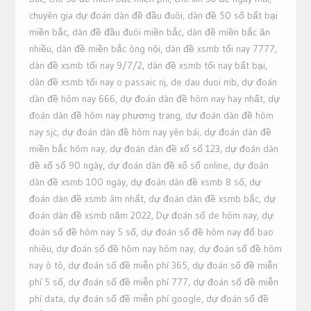
chuyên gia dự đoán dàn đề đầu đuôi
,
dàn đề 50 số bất bại
miền bắc
,
dàn đề đầu đuôi miền bắc
,
dàn đề miền bắc ăn
nhiều
,
dàn đề miền bắc ông nội
,
dàn đề xsmb tối nay 7777
,
dàn đề xsmb tối nay 9/7/2
,
dàn đề xsmb tối nay bất bại
,
dàn đề xsmb tối nay o passaic nj
,
de dau duoi mb
,
dự đoán
dàn đề hôm nay 666
,
dự đoán dàn đề hôm nay hay nhất
,
dự
đoán dàn đề hôm nay phương trang
,
dự đoán dàn đề hôm
nay sjc
,
dự đoán dàn đề hôm nay yên bái
,
dự đoán dàn đề
miền bắc hôm nay
,
dự đoán dàn đề xổ số 123
,
dự đoán dàn
đề xổ số 90 ngày
,
dự đoán dàn đề xổ số online
,
dự đoán
dàn đề xsmb 100 ngày
,
dự đoán dàn đề xsmb 8 số
,
dự
đoán dàn đề xsmb âm nhất
,
dự đoán dàn đề xsmb bắc
,
dự
đoán dàn đề xsmb năm 2022
,
Dự đoán số de hôm nay
,
dự
đoán số đề hôm nay 5 số
,
dự đoán số đề hôm nay đổ bao
nhiêu
,
dự đoán số đề hôm nay hôm nay
,
dự đoán số đề hôm
nay ô tô
,
dự đoán số đề miễn phí 365
,
dự đoán số đề miễn
phí 5 số
,
dự đoán số đề miễn phí 777
,
dự đoán số đề miễn
phí data
,
dự đoán số đề miễn phí google
,
dự đoán số đề