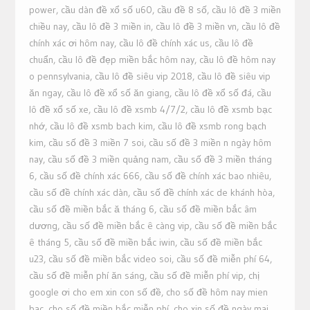
power
,
cầu dàn đề xổ số u60
,
cầu đề 8 số
,
cầu lô đề 3 miền
chiều nay
,
cầu lô đề 3 miền in
,
cầu lô đề 3 miền vn
,
cầu lô đề
chính xác ơi hôm nay
,
cầu lô đề chính xác us
,
cầu lô đề
chuẩn
,
cầu lô đề đẹp miền bắc hôm nay
,
cầu lô đề hôm nay
o pennsylvania
,
cầu lô đề siêu vip 2018
,
cầu lô đề siêu vip
ăn ngay
,
cầu lô đề xổ số ăn giang
,
cầu lô đề xổ số đá
,
cầu
lô đề xổ số xe
,
cầu lô đề xsmb 4/7/2
,
cầu lô đề xsmb bạc
nhớ
,
cầu lô đề xsmb bach kim
,
cầu lô đề xsmb rong bạch
kim
,
cầu số đề 3 miền 7 soi
,
cầu số đề 3 miền n ngày hôm
nay
,
cầu số đề 3 miền quảng nam
,
cầu số đề 3 miền tháng
6
,
cầu số đề chính xác 666
,
cầu số đề chính xác bao nhiêu
,
cầu số đề chính xác dàn
,
cầu số đề chính xác de khánh hòa
,
cầu số đề miền bắc ă tháng 6
,
cầu số đề miền bắc âm
dương
,
cầu số đề miền bắc ê càng vip
,
cầu số đề miền bắc
ê tháng 5
,
cầu số đề miền bắc iwin
,
cầu số đề miền bắc
u23
,
cầu số đề miền bắc video soi
,
cầu số đề miễn phí 64
,
cầu số đề miễn phí ăn sáng
,
cầu số đề miễn phí vip
,
chị
google ơi cho em xin con số đề
,
cho số đề hôm nay mien
bac
,
cho số đề miền bắc miễn phí
,
cho xin số đề ngày mai
,