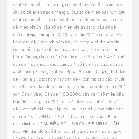
số đề miền bắc âm dương
,
cầu số đề miền bắc ê càng vip
,
cầu số đề miền bắc ê tháng 5
,
cầu số đề miền bắc iwin
,
cầu
số đề miền bắc u23
,
cầu số đề miền bắc video soi
,
cầu số
đề miễn phí 64
,
cầu số đề miễn phí ăn sáng
,
cầu số đề
miễn phí vip
,
cầu vip 4 số
,
Cầu vip dàn đề 4 số mb
,
cầu víp
kqxs dàn đề 4 con mb hôm nay
,
chị google ơi cho em xin
con số đề
,
cho số đề hôm nay mien bac
,
cho số đề miền
bắc miễn phí
,
cho xin số đề ngày mai
,
chốt dàn đề 4 số
,
chốt
dàn đề 4 số chuẩn
,
chốt dàn đề 4 số hôm nay
,
chốt dàn đề
4 số khung 2 ngày
,
chốt dàn đề 4 số khung 3 ngày
,
chốt dàn
đề 4 số là gì
,
chốt hôm nay dàn đề 4 con mb cao cấp
,
chuẩn
soi cầu kqxs dàn đề 4 con mb
,
chuyên gia dự đoán dàn đề 4
con
,
Dàn 4 càng
,
Dàn de 4 SỐ 200k
,
dàn de 4 số miền bắc
,
Dàn đề 4 càng
,
dàn đề 4 con
,
dàn đề 4 con mb - chốt dàn
đề 4 con mb siêu cao cấp víp - soi
,
dàn đề 4 con miền bắc
,
dàn đề 4 số
,
DÀN ĐỀ 4 SỐ – Chuyên gia soi cầu – Khẳng
định chính xác
,
DÀN ĐỀ 4 SỐ – SOI CẦU ĐỀ SIÊU CHUẨN –
SIÊU VIP
,
dàn đề 4 số 1 ăn bao nhiêu
,
dàn đề 4 số 1 ngày
,
dàn đề 4 số 100k
,
dàn đề 4 số 188
,
dàn đề 4 số 2 ngày
,