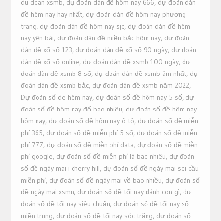
du doan xsmb
,
dự đoán dàn đề hôm nay 666
,
dự đoán dàn
đề hôm nay hay nhất
,
dự đoán dàn đề hôm nay phương
trang
,
dự đoán dàn đề hôm nay sjc
,
dự đoán dàn đề hôm
nay yên bái
,
dự đoán dàn đề miền bắc hôm nay
,
dự đoán
dàn đề xổ số 123
,
dự đoán dàn đề xổ số 90 ngày
,
dự đoán
dàn đề xổ số online
,
dự đoán dàn đề xsmb 100 ngày
,
dự
đoán dàn đề xsmb 8 số
,
dự đoán dàn đề xsmb âm nhất
,
dự
đoán dàn đề xsmb bắc
,
dự đoán dàn đề xsmb năm 2022
,
Dự đoán số de hôm nay
,
dự đoán số đề hôm nay 5 số
,
dự
đoán số đề hôm nay đổ bao nhiêu
,
dự đoán số đề hôm nay
hôm nay
,
dự đoán số đề hôm nay ô tô
,
dự đoán số đề miễn
phí 365
,
dự đoán số đề miễn phí 5 số
,
dự đoán số đề miễn
phí 777
,
dự đoán số đề miễn phí data
,
dự đoán số đề miễn
phí google
,
dự đoán số đề miễn phí là bao nhiêu
,
dự đoán
số đề ngày mai i cherry hill
,
dự đoán số đề ngày mai soi cầu
miễn phí
,
dự đoán số đề ngày mai về bao nhiều
,
dự đoán số
đề ngày mai xsmn
,
dự đoán số đề tối nay đánh con gì
,
dự
đoán số đề tối nay siêu chuẩn
,
dự đoán số đề tối nay số
miền trung
,
dự đoán số đề tối nay sóc trăng
,
dự đoán số