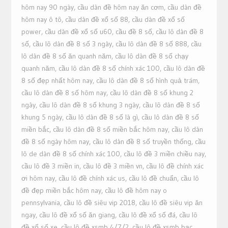
hôm nay 90 ngày
,
cầu dàn đề hôm nay ăn cơm
,
cầu dàn đề
hôm nay ô tô
,
cầu dàn đề xổ số 88
,
cầu dàn đề xổ số
power
,
cầu dàn đề xổ số u60
,
cầu đề 8 số
,
cầu lô dàn đề 8
số
,
cầu lô dàn đề 8 số 3 ngày
,
cầu lô dàn đề 8 số 888
,
cầu
lô dàn đề 8 số ăn quanh năm
,
cầu lô dàn đề 8 số chạy
quanh năm
,
cầu lô dàn đề 8 số chính xác 100
,
cầu lô dàn đề
8 số đẹp nhất hôm nay
,
cầu lô dàn đề 8 số hình quả trám
,
cầu lô dàn đề 8 số hôm nay
,
cầu lô dàn đề 8 số khung 2
ngày
,
cầu lô dàn đề 8 số khung 3 ngày
,
cầu lô dàn đề 8 số
khung 5 ngày
,
cầu lô dàn đề 8 số là gì
,
cầu lô dàn đề 8 số
miền bắc
,
cầu lô dàn đề 8 số miền bắc hôm nay
,
cầu lô dàn
đề 8 số ngày hôm nay
,
cầu lô dàn đề 8 số truyền thống
,
cầu
lô de dàn đề 8 số chính xác 100
,
cầu lô đề 3 miền chiều nay
,
cầu lô đề 3 miền in
,
cầu lô đề 3 miền vn
,
cầu lô đề chính xác
ơi hôm nay
,
cầu lô đề chính xác us
,
cầu lô đề chuẩn
,
cầu lô
đề đẹp miền bắc hôm nay
,
cầu lô đề hôm nay o
pennsylvania
,
cầu lô đề siêu vip 2018
,
cầu lô đề siêu vip ăn
ngay
,
cầu lô đề xổ số ăn giang
,
cầu lô đề xổ số đá
,
cầu lô
đề xổ số xe
,
cầu lô đề xsmb 4/7/2
,
cầu lô đề xsmb bạc