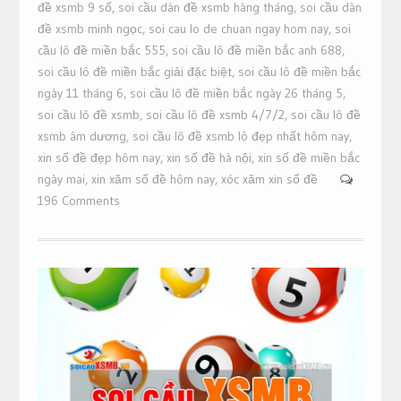
đề xsmb 9 số
,
soi cầu dàn đề xsmb hàng tháng
,
soi cầu dàn
đề xsmb minh ngọc
,
soi cau lo de chuan ngay hom nay
,
soi
cầu lô đề miền bắc 555
,
soi cầu lô đề miền bắc anh 688
,
soi cầu lô đề miền bắc giải đặc biệt
,
soi cầu lô đề miền bắc
ngày 11 tháng 6
,
soi cầu lô đề miền bắc ngày 26 tháng 5
,
soi cầu lô đề xsmb
,
soi cầu lô đề xsmb 4/7/2
,
soi cầu lô đề
xsmb âm dương
,
soi cầu lô đề xsmb lô đẹp nhất hôm nay
,
xin số đề đẹp hôm nay
,
xin số đề hà nội
,
xin số đề miền bắc
ngày mai
,
xin xăm số đề hôm nay
,
xóc xăm xin số đề
196 Comments