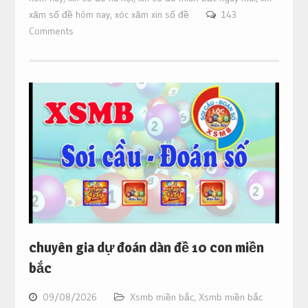
xăm số đề hôm nay
,
xóc xăm xin số đề
143
Comments
chuyên gia dự đoán dàn đề 10 con miền
bắc
09/08/2026
Xsmb miền bắc
,
Xsmb miền bắc