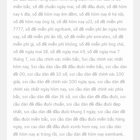
miền bắc
,
số đề chuẩn ngày mai
,
số đề đầu đuôi
,
số đề hôm
nay 4 đài
,
số đề hôm nay êm đềm
,
số đề hôm nay ở hà nội
,
số đề hôm nay ông tà
,
số đề hôm nay u23
,
số đề miễn phí
7777
,
số đề miễn phí agribank
,
số đề miễn phí ăn ngày hôm
nay
,
số đề miễn phí ăn tối
,
số đề miễn phí emirates
,
số đề
miễn phí gì
,
số đề miễn phí không
,
số đề miễn phí ông chủ
,
số đề ngày mai 18
,
số đề ngày mai 49
,
số đề ngày mai 7
tháng 7
,
soi cầu chính xác miền bắc
,
Soi cầu chính xác nhất
hôm nay
,
Soi cầu dàn cầu đề đầu đuôi miền bắc
,
soi cầu dàn
đề 00
,
soi cầu dàn đề 10 số
,
soi cầu dàn đề chính xác 100
giải
,
soi cầu dàn đề chính xác 100 ngày qua
,
soi cầu dàn đề
chính xác nhất ngày hôm nay
,
soi cầu dàn đề chính xác phía
bắc
,
soi cầu dàn đề dàn 36 số
,
soi cầu dàn đề đầu đuôi
,
soi
cầu dàn đề đầu đuôi chuẩn
,
soi cầu dàn đề đầu đuôi đẹp
nhất
,
soi cầu dàn đề đầu đuôi khung 3 ngày
,
soi cầu dàn đề
đầu đuôi miền bắc
,
soi cầu dàn đề đầu đuôi miền bắc hàng
ngày
,
soi cau dàn đề đầu đuôi xsmb hom nay
,
soi cầu dàn
đề hôm nay ai trúng rồi
,
soi cầu dàn đề hôm nay eximbank
,