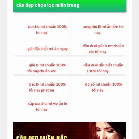
cầu đẹp chọn lọc miền trung
xỉu chủ mt chuẩn 100%
song thủ lô mt ăn lớn tối
tối nay
nay
đầu đuôi giải 8 mt chuẩn
giải đặc biệt mt ăn ngay
xác tối nay
giải 8 mt chuẩn 100%
đầu đuôi đặc biệt chuẩn
tối nay chuẩn xác
100% tối nay
bao lô mt chuẩn 100%
lô 3 số mt chuẩn 100%
tối nay phát tài
tối nay
cặp xỉu chủ mt vip ăn to
tối nay