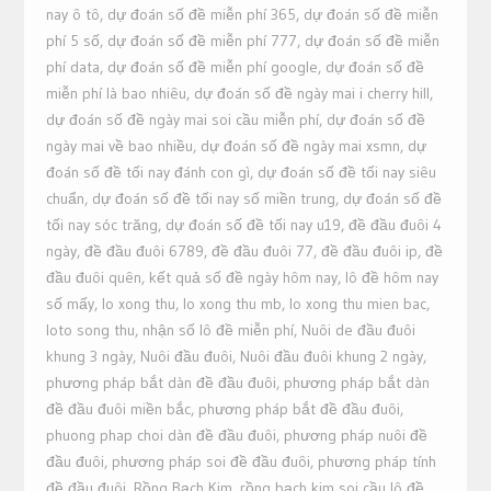
nay ô tô
,
dự đoán số đề miễn phí 365
,
dự đoán số đề miễn
phí 5 số
,
dự đoán số đề miễn phí 777
,
dự đoán số đề miễn
phí data
,
dự đoán số đề miễn phí google
,
dự đoán số đề
miễn phí là bao nhiêu
,
dự đoán số đề ngày mai i cherry hill
,
dự đoán số đề ngày mai soi cầu miễn phí
,
dự đoán số đề
ngày mai về bao nhiều
,
dự đoán số đề ngày mai xsmn
,
dự
đoán số đề tối nay đánh con gì
,
dự đoán số đề tối nay siêu
chuẩn
,
dự đoán số đề tối nay số miền trung
,
dự đoán số đề
tối nay sóc trăng
,
dự đoán số đề tối nay u19
,
đề đầu đuôi 4
ngày
,
đề đầu đuôi 6789
,
đề đầu đuôi 77
,
đề đầu đuôi ip
,
đề
đầu đuôi quên
,
kết quả số đề ngày hôm nay
,
lô đề hôm nay
số mấy
,
lo xong thu
,
lo xong thu mb
,
lo xong thu mien bac
,
loto song thu
,
nhận số lô đề miễn phí
,
Nuôi de đầu đuôi
khung 3 ngày
,
Nuôi đầu đuôi
,
Nuôi đầu đuôi khung 2 ngày
,
phương pháp bắt dàn đề đầu đuôi
,
phương pháp bắt dàn
đề đầu đuôi miền bắc
,
phương pháp bắt đề đầu đuôi
,
phuong phap choi dàn đề đầu đuôi
,
phương pháp nuôi đề
đầu đuôi
,
phương pháp soi đề đầu đuôi
,
phương pháp tính
đề đầu đuôi
,
Rồng Bạch Kim
,
rồng bạch kim soi cầu lô đề