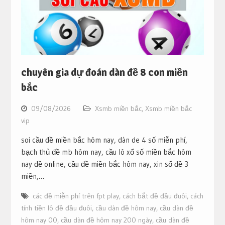
chuyên gia dự đoán dàn đề 8 con miền
bắc
09/08/2026
Xsmb miền bắc
,
Xsmb miền bắc
vip
soi cầu đề miền bắc hôm nay, dàn de 4 số miễn phí,
bạch thủ đề mb hôm nay, cầu lô xổ số miền bắc hôm
nay đề online, cầu đề miền bắc hôm nay, xin số đề 3
miền,…
các đề miễn phí trên fpt play
,
cách bắt đề đầu đuôi
,
cách
tính tiền lô đề đầu đuôi
,
cầu dàn đề hôm nay
,
cầu dàn đề
hôm nay 00
,
cầu dàn đề hôm nay 200 ngày
,
cầu dàn đề