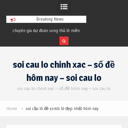
Breaking News
chuyên gia dự đoán dàn lô 10 con miền
chuyên gia dự đoá
bắc
miền
Skip
to
soi cau lo chinh xac – số đề
content
hôm nay – soi cau lo
soi cau lo chinh xac – số đề hôm nay – soi cau lo
Home
soi cầu lô đề xsmb lô đẹp nhất hôm nay