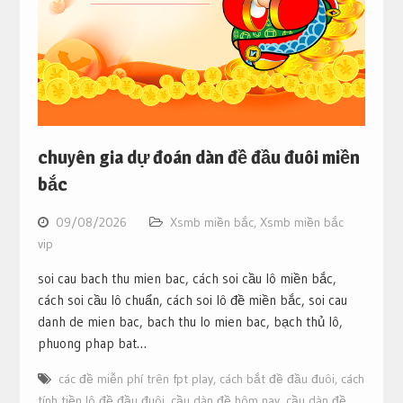
chuyên gia dự đoán dàn đề đầu đuôi miền
bắc
09/08/2026
Xsmb miền bắc
,
Xsmb miền bắc
vip
soi cau bach thu mien bac, cách soi cầu lô miền bắc,
cách soi cầu lô chuẩn, cách soi lô đề miền bắc, soi cau
danh de mien bac, bach thu lo mien bac, bạch thủ lô,
phuong phap bat…
các đề miễn phí trên fpt play
,
cách bắt đề đầu đuôi
,
cách
tính tiền lô đề đầu đuôi
,
cầu dàn đề hôm nay
,
cầu dàn đề