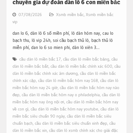
chuyên gia dự đoán dàn lô 6 con miền bắc
07/08/2026
Xsmb miền bắc
,
Xsmb miền bắc
vip
dan lo 6, dàn lô 6 số miền phí, lô dàn hôm nay, cau lo
bạch thu, lô vip 24h, soi cầu bạch thủ lô, bạch thủ lô
miễn phí, dan lo 6 so mien phi, dàn lô xiên 3…
cầu dàn lô miền bắc 17
,
cầu dàn lô miền bắc bảng
,
cầu
dàn lô miền bắc bắt
,
cầu dàn lô miền bắc chính xác 600
,
cầu
dàn lô miền bắc chính xác âm dương
,
cầu dàn lô miền bắc
chính xác cặp
,
cầu dàn lô miền bắc hôm nay 168
,
cầu dàn lô
miền bắc hôm nay 24 giờ
,
cầu dàn lô miền bắc hôm nay nào
đẹp
,
cầu dàn lô miền bắc hôm nay o philadelphia
,
cầu dàn lô
miền bắc hôm nay ông nội ơi
,
cầu dàn lô miền bắc hôm nay
về con gì
,
cầu dàn lô miền bắc hôm nay youtube
,
cầu dàn lô
miền bắc siêu chuẩn 90 ngày
,
cầu dàn lô miền bắc siêu
chuẩn bạch
,
cầu dàn lô miền bắc siêu chuẩn xinh đẹp
,
cầu
dàn lô miền bắc xin
,
cầu dàn lô xsmb chính xác cho giải đặc