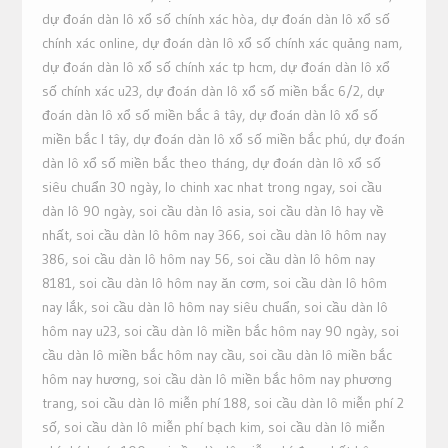
dự đoán dàn lô xổ số chính xác hòa
,
dự đoán dàn lô xổ số
chính xác online
,
dự đoán dàn lô xổ số chính xác quảng nam
,
dự đoán dàn lô xổ số chính xác tp hcm
,
dự đoán dàn lô xổ
số chính xác u23
,
dự đoán dàn lô xổ số miền bắc 6/2
,
dự
đoán dàn lô xổ số miền bắc â tây
,
dự đoán dàn lô xổ số
miền bắc l tây
,
dự đoán dàn lô xổ số miền bắc phú
,
dự đoán
dàn lô xổ số miền bắc theo tháng
,
dự đoán dàn lô xổ số
siêu chuẩn 30 ngày
,
lo chinh xac nhat trong ngay
,
soi cầu
dàn lô 90 ngày
,
soi cầu dàn lô asia
,
soi cầu dàn lô hay về
nhất
,
soi cầu dàn lô hôm nay 366
,
soi cầu dàn lô hôm nay
386
,
soi cầu dàn lô hôm nay 56
,
soi cầu dàn lô hôm nay
8181
,
soi cầu dàn lô hôm nay ăn cơm
,
soi cầu dàn lô hôm
nay lắk
,
soi cầu dàn lô hôm nay siêu chuẩn
,
soi cầu dàn lô
hôm nay u23
,
soi cầu dàn lô miền bắc hôm nay 90 ngày
,
soi
cầu dàn lô miền bắc hôm nay cầu
,
soi cầu dàn lô miền bắc
hôm nay hương
,
soi cầu dàn lô miền bắc hôm nay phương
trang
,
soi cầu dàn lô miễn phí 188
,
soi cầu dàn lô miễn phí 2
số
,
soi cầu dàn lô miễn phí bạch kim
,
soi cầu dàn lô miễn