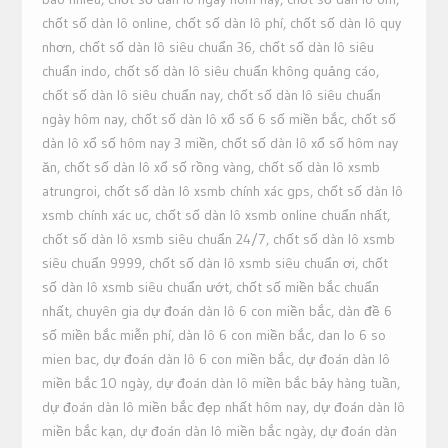
chốt số dàn lô online
,
chốt số dàn lô phí
,
chốt số dàn lô quy
nhơn
,
chốt số dàn lô siêu chuẩn 36
,
chốt số dàn lô siêu
chuẩn indo
,
chốt số dàn lô siêu chuẩn không quảng cáo
,
chốt số dàn lô siêu chuẩn nay
,
chốt số dàn lô siêu chuẩn
ngày hôm nay
,
chốt số dàn lô xổ số 6 số miền bắc
,
chốt số
dàn lô xổ số hôm nay 3 miền
,
chốt số dàn lô xổ số hôm nay
ăn
,
chốt số dàn lô xổ số rồng vàng
,
chốt số dàn lô xsmb
atrungroi
,
chốt số dàn lô xsmb chính xác gps
,
chốt số dàn lô
xsmb chính xác uc
,
chốt số dàn lô xsmb online chuẩn nhất
,
chốt số dàn lô xsmb siêu chuẩn 24/7
,
chốt số dàn lô xsmb
siêu chuẩn 9999
,
chốt số dàn lô xsmb siêu chuẩn ơi
,
chốt
số dàn lô xsmb siêu chuẩn ướt
,
chốt số miền bắc chuẩn
nhất
,
chuyên gia dự đoán dàn lô 6 con miền bắc
,
dàn đề 6
số miền bắc miễn phí
,
dàn lô 6 con miền bắc
,
dan lo 6 so
mien bac
,
dự đoán dàn lô 6 con miền bắc
,
dự đoán dàn lô
miền bắc 10 ngày
,
dự đoán dàn lô miền bắc bảy hàng tuần
,
dự đoán dàn lô miền bắc đẹp nhất hôm nay
,
dự đoán dàn lô
miền bắc kạn
,
dự đoán dàn lô miền bắc ngày
,
dự đoán dàn