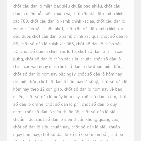
chốt cầu dàn lô miền bắc siêu chuẩn bao nhiêu
,
chốt cầu
dàn lô miền bắc siêu chuẩn ya
,
chốt cầu dàn lô xsmb chính
xác 789
,
chốt cầu dàn lô xsmb chính xác an
,
chốt cầu dàn lô
xsmb chính xác chuẩn nhất
,
chốt cầu dàn lô xsmb chính xác
đầu đuôi
,
chốt cầu dàn lô xsmb chính xác quá
,
chốt số dàn lô
86
,
chốt số dàn lô chính xác 365
,
chốt số dàn lô chính xác
50
,
chốt số dàn lô chính xác lô tô
,
chốt số dàn lô chính xác
pubg
,
chốt số dàn lô chính xác siêu chuẩn
,
chốt số dàn lô
chính xác vào ngày mai
,
chốt số dàn lô dự đoán miền bắc
,
chốt số dàn lô hôm nay bắc ngày
,
chốt số dàn lô hôm nay
de miền bắc
,
chốt số dàn lô hôm nay là số gì
,
chốt số dàn lô
hôm nay theo 12 con giáp
,
chốt số dàn lô hôm nay về bao
nhiêu
,
chốt số dàn lô ngày hôm nay
,
chốt số dàn lô ôm
,
chốt
số dàn lô online
,
chốt số dàn lô phí
,
chốt số dàn lô quy
nhơn
,
chốt số dàn lô siêu chuẩn 36
,
chốt số dàn lô siêu
chuẩn indo
,
chốt số dàn lô siêu chuẩn không quảng cáo
,
chốt số dàn lô siêu chuẩn nay
,
chốt số dàn lô siêu chuẩn
ngày hôm nay
,
chốt số dàn lô xổ số 6 số miền bắc
,
chốt số