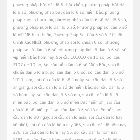
phương pháp bắt dàn lô 6 chắc chắn
,
phương pháp bắt dàn
lô 6 số
,
phương pháp bắt dàn lô 6 số miền bắc
,
phuong
phap choi lo bach thu
,
phương pháp dàn lô 6 số dàn lô 6 số
,
phương pháp nuôi lô dàn lô 6 số
,
Phương pháp soi cầu 6 số
lô VIP MB bao chuẩn
,
Phương Pháp Soi Cầu 6 số VIP Chuẩn
Chính Xác Nhất
,
phương pháp soi lô chuẩn 6 số
,
phương
pháp soi lô dàn lô 6 số
,
phương pháp tính lô dàn lô 6 số
,
số
vip miền bắc hôm nay
,
Soi cầu 101010 de 10 so
,
Soi cầu
2107 de 10 so
,
Soi cầu bắt dàn lô 6 số Miền Bắc
,
soi cầu
chuẩn dàn 6 lô mb
,
soi cau dàn lô 6 số
,
soi cầu dàn lô 6 số
1010 com
,
soi cầu dàn lô 6 số 3 ngày
,
soi cầu dàn lô 6 số
an giang
,
soi cầu dàn lô 6 số de miền bắc
,
soi cầu dàn lô 6
số hôm nay
,
soi cầu dàn lô 6 số mb
,
soi cầu dàn lô 6 số
miền bắc
,
Soi cầu dàn lô 6 số miền Bắc miễn phí
,
soi cầu
dàn lô 6 số miễn phí
,
soi cầu dàn lô 6 số tô miền bắc
,
soi
cầu dàn lô 90 ngày
,
soi cầu dàn lô asia
,
soi cầu dàn lô hay
về nhất
,
soi cầu dàn lô hôm nay 366
,
soi cầu dàn lô hôm nay
386
,
soi cầu dàn lô hôm nay 56
,
soi cầu dàn lô hôm nay
8181
,
soi cầu dàn lô hôm nay ăn cơm
,
soi cầu dàn lô hôm