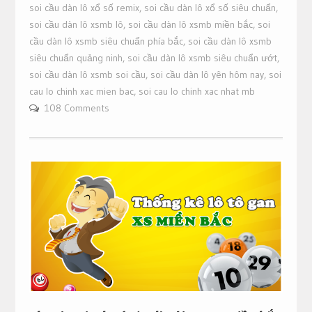
soi cầu dàn lô xổ số remix
,
soi cầu dàn lô xổ số siêu chuẩn
,
soi cầu dàn lô xsmb lô
,
soi cầu dàn lô xsmb miền bắc
,
soi
cầu dàn lô xsmb siêu chuẩn phía bắc
,
soi cầu dàn lô xsmb
siêu chuẩn quảng ninh
,
soi cầu dàn lô xsmb siêu chuẩn ướt
,
soi cầu dàn lô xsmb soi cầu
,
soi cầu dàn lô yên hôm nay
,
soi
cau lo chinh xac mien bac
,
soi cau lo chinh xac nhat mb
108 Comments