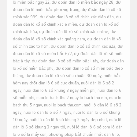
lô miền bắc ngày 22
,
dự đoán dàn lô miền bắc ngày 28
,
dự
đoán dàn lô miền bắc phương trang
,
dự đoán dàn lô xổ số
chính xác 999
,
dự đoán dàn lô xổ số chính xác diễn đàn
,
dự
đoán dàn lô xổ số chính xác e miền
,
dự đoán dàn lô xổ số
chính xác hòa
,
dự đoán dàn lô xổ số chính xác online
,
dự
đoán dàn lô xổ số chính xác quảng nam
,
dự đoán dàn lô xổ
số chính xác tp hcm
,
dự đoán dàn lô xổ số chính xác u23
,
dự
đoán dàn lô xổ số miền bắc 6/2
,
dự đoán dàn lô xổ số miền
bắc â tây
,
dự đoán dàn lô xổ số miền bắc l tây
,
dự đoán dàn
lô xổ số miền bắc phú
,
dự đoán dàn lô xổ số miền bắc theo
tháng
,
dự đoán dàn lô xổ số siêu chuẩn 30 ngày
,
miền bắc
hôm nay chốt đàn lô 6 số cực chuẩn
,
nuôi dàn lô 6 số 2
ngày
,
nuôi dàn lô 6 số khung 3 ngày miễn phí
,
nuôi dàn lô 6
số miễn phí
,
nuoi lo bach thu 2 ngay lo bach thu mb
,
nuoi lo
bach thu 5 ngay
,
nuoi lo bach thu.com
,
nuôi lô dàn lô 6 số 2
ngày
,
nuôi lô dàn lô 6 số 7 ngày
,
nuôi lô dàn lô 6 số khung
10 ngày
,
nuôi lô dàn lô 6 số khung 3 ngày dep nhat
,
nuôi lô
dàn lô 6 số khung 3 ngày tôi
,
nuôi lô dàn lô 6 số.com lô dàn
lô 6 số là mấy con
,
phương pháp bắt chuẩn nhất dàn 6 lô
,