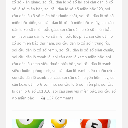
xổ số kiên giang
,
soi cầu dàn lô xổ số lai
,
soi cầu dàn lô xổ
số lô tô miền bắc
,
soi cầu dàn lô xổ số miền bắc 123
,
soi
cầu dàn lô xổ số miền bắc chuẩn nhất
,
soi cầu dàn lô xổ số
miền bắc diễn
,
soi cầu dàn lô xổ số miền bắc e tây
,
soi cầu
dàn lô xổ số miền bắc gấu
,
soi cầu dàn lô xổ số miền bắc
iwin
,
soi cầu dàn lô xổ số miền bắc lộc phát
,
soi cầu dàn lô
xổ số miền bắc thứ năm
,
soi cầu dàn lô xổ số r trúng rồi
,
soi cầu dàn lô xổ số remix
,
soi cầu dàn lô xổ số siêu chuẩn
,
soi cầu dàn lô xsmb lô
,
soi cầu dàn lô xsmb miền bắc
,
soi
cầu dàn lô xsmb siêu chuẩn phía bắc
,
soi cầu dàn lô xsmb
siêu chuẩn quảng ninh
,
soi cầu dàn lô xsmb siêu chuẩn ướt
,
soi cầu dàn lô xsmb soi cầu
,
soi cầu dàn lô yên hôm nay
,
soi
cầu kqxs dàn lô 6 con mb
,
soi cầu lô 6 số miễn phí
,
soi cầu
lô dàn lô 6 số 101010
,
soi cầu siêu vip miền bắc
,
soi cầu số
vip miền bắc
157 Comments