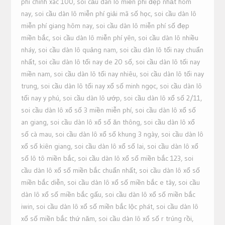
phí chính xác 100
,
soi cầu dàn lô miễn phí đẹp nhất hôm
nay
,
soi cầu dàn lô miễn phí giải mã số học
,
soi cầu dàn lô
miễn phí giang hôm nay
,
soi cầu dàn lô miễn phí số đẹp
miền bắc
,
soi cầu dàn lô miễn phí yên
,
soi cầu dàn lô nhiều
nháy
,
soi cầu dàn lô quảng nam
,
soi cầu dàn lô tối nay chuẩn
nhất
,
soi cầu dàn lô tối nay de 20 số
,
soi cầu dàn lô tối nay
miền nam
,
soi cầu dàn lô tối nay nhiêu
,
soi cầu dàn lô tối nay
trung
,
soi cầu dàn lô tối nay xổ số minh ngọc
,
soi cầu dàn lô
tối nay y phú
,
soi cầu dàn lô ướp
,
soi cầu dàn lô xổ số 2/11
,
soi cầu dàn lô xổ số 3 miền miễn phí
,
soi cầu dàn lô xổ số
an giang
,
soi cầu dàn lô xổ số ăn thông
,
soi cầu dàn lô xổ
số cà mau
,
soi cầu dàn lô xổ số khung 3 ngày
,
soi cầu dàn lô
xổ số kiên giang
,
soi cầu dàn lô xổ số lai
,
soi cầu dàn lô xổ
số lô tô miền bắc
,
soi cầu dàn lô xổ số miền bắc 123
,
soi
cầu dàn lô xổ số miền bắc chuẩn nhất
,
soi cầu dàn lô xổ số
miền bắc diễn
,
soi cầu dàn lô xổ số miền bắc e tây
,
soi cầu
dàn lô xổ số miền bắc gấu
,
soi cầu dàn lô xổ số miền bắc
iwin
,
soi cầu dàn lô xổ số miền bắc lộc phát
,
soi cầu dàn lô
xổ số miền bắc thứ năm
,
soi cầu dàn lô xổ số r trúng rồi
,