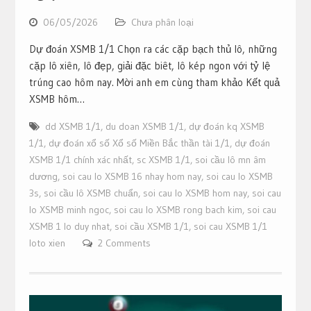
06/05/2026
Chưa phân loại
Dự đoán XSMB 1/1 Chọn ra các cặp bạch thủ lô, những
cặp lô xiên, lô đẹp, giải đặc biêt, lô kép ngon với tỷ lệ
trúng cao hôm nay. Mời anh em cùng tham khảo Kết quả
XSMB hôm…
dd XSMB 1/1
,
du doan XSMB 1/1
,
dự đoán kq XSMB
1/1
,
dự đoán xổ số Xổ số Miền Bắc thần tài 1/1
,
dự đoán
XSMB 1/1 chính xác nhất
,
sc XSMB 1/1
,
soi cầu lô mn âm
dương
,
soi cau lo XSMB 16 nhay hom nay
,
soi cau lo XSMB
3s
,
soi cầu lô XSMB chuẩn
,
soi cau lo XSMB hom nay
,
soi cau
lo XSMB minh ngoc
,
soi cau lo XSMB rong bach kim
,
soi cau
XSMB 1 lo duy nhat
,
soi cầu XSMB 1/1
,
soi cau XSMB 1/1
loto xien
2 Comments