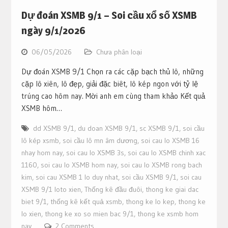
Dự đoán XSMB 9/1 – Soi cầu xổ số XSMB
ngày 9/1/2026
06/05/2026
Chưa phân loại
Dự đoán XSMB 9/1 Chọn ra các cặp bạch thủ lô, những
cặp lô xiên, lô đẹp, giải đặc biêt, lô kép ngon với tỷ lệ
trúng cao hôm nay. Mời anh em cùng tham khảo Kết quả
XSMB hôm…
dd XSMB 9/1
,
du doan XSMB 9/1
,
sc XSMB 9/1
,
soi cầu
lô kép xsmb
,
soi cầu lô mn âm dương
,
soi cau lo XSMB 16
nhay hom nay
,
soi cau lo XSMB 3s
,
soi cau lo XSMB chinh xac
1160
,
soi cau lo XSMB hom nay
,
soi cau lo XSMB rong bach
kim
,
soi cau XSMB 1 lo duy nhat
,
soi cầu XSMB 9/1
,
soi cau
XSMB 9/1 loto xien
,
Thống kê đầu đuôi
,
thong ke giai dac
biet 9/1
,
thống kê kết quả xsmb
,
thong ke lo kep
,
thong ke
lo xien
,
thong ke xo so mien bac 9/1
,
thong ke xsmb hom
nay
2 Comments