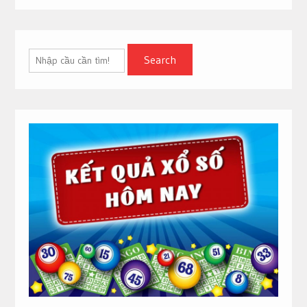
hướng
bài
viết
Search