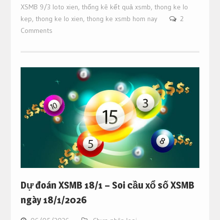
XSMB 9/3 loto xien
,
thống kê kết quả xsmb
,
thong ke lo
kep
,
thong ke lo xien
,
thong ke xsmb hom nay
2
Comments
Dự đoán XSMB 18/1 – Soi cầu xổ số XSMB
ngày 18/1/2026