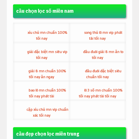
cầu chọn lọc số miền nam
xỉu chủ mn chuẩn 100%
song thủ lô mn vip phát
tối nay
tài tối nay
giải đặc biệt mn siêu vip
đầu đuôi giải 8 mn ăn to
tối nay
tối nay
giải 8 mn chuẩn 100%
đầu đuôi đặc biệt siêu
tối nay ăn ngay
chuẩn tối nay
bao lô mn chuẩn 100%
lô 3 số mn chuẩn 100%
tối nay phát tài
tối nay phát tài tối nay
cặp xỉu chủ mn vip chuẩn
xác tối nay
cầu đẹp chọn lọc miền trung