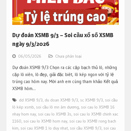
Dự đoán XSMB 9/3 – Soi cầu xổ số XSMB
ngày 9/3/2026
06/05/2026
Chưa phân loại
Dự đoán XSMB 9/3 Chọn ra các cặp bạch thủ lô, những
cặp lô xiên, lô đẹp, giải đặc biêt, lô kép ngon với tỷ lệ
trúng cao hôm nay. Mời anh em cùng tham khảo Kết quả
XSMB hôm…
dd XSMB 9/3
,
du doan XSMB 9/3
,
sc XSMB 9/3
,
soi cầu
lô kép xsmb
,
soi cầu lô mn âm dương
,
soi cau lo XSMB 16
nhay hom nay
,
soi cau lo XSMB 3s
,
soi cau lo XSMB chinh xac
1160
,
soi cau lo XSMB hom nay
,
soi cau lo XSMB rong bach
kim
,
soi cau XSMB 1 lo duy nhat
,
soi cầu XSMB 9/3
,
soi cau