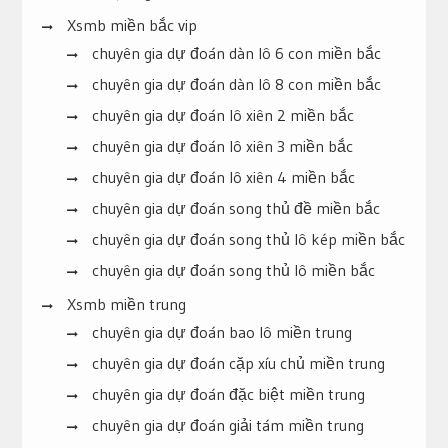
Xsmb miền bắc vip
chuyên gia dự đoán dàn lô 6 con miền bắc
chuyên gia dự đoán dàn lô 8 con miền bắc
chuyên gia dự đoán lô xiên 2 miền bắc
chuyên gia dự đoán lô xiên 3 miền bắc
chuyên gia dự đoán lô xiên 4 miền bắc
chuyên gia dự đoán song thủ đề miền bắc
chuyên gia dự đoán song thủ lô kép miền bắc
chuyên gia dự đoán song thủ lô miền bắc
Xsmb miền trung
chuyên gia dự đoán bao lô miền trung
chuyên gia dự đoán cặp xíu chủ miền trung
chuyên gia dự đoán đặc biệt miền trung
chuyên gia dự đoán giải tám miền trung