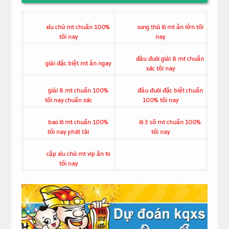
xỉu chủ mt chuẩn 100%
song thủ lô mt ăn lớn tối
tối nay
nay
đầu đuôi giải 8 mt chuẩn
giải đặc biệt mt ăn ngay
xác tối nay
giải 8 mt chuẩn 100%
đầu đuôi đặc biệt chuẩn
tối nay chuẩn xác
100% tối nay
bao lô mt chuẩn 100%
lô 3 số mt chuẩn 100%
tối nay phát tài
tối nay
cặp xỉu chủ mt vip ăn to
tối nay