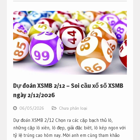
Dự đoán XSMB 2/12 – Soi cầu xổ số XSMB
ngày 2/12/2026
06/05/2026
Chưa phân loại
Dự đoán XSMB 2/12 Chọn ra các cặp bạch thủ lô,
những cặp lô xiên, lô đẹp, giải đặc biêt, lô kép ngon với
tỷ lệ trúng cao hôm nay. Mời anh em cùng tham khảo