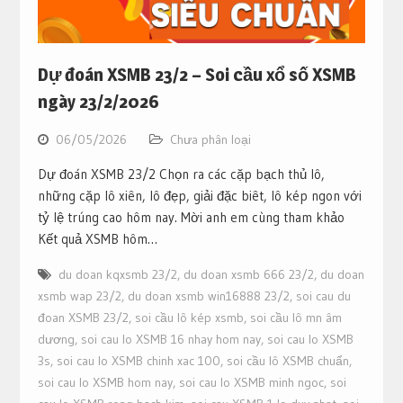
Dự đoán XSMB 23/2 – Soi cầu xổ số XSMB
ngày 23/2/2026
06/05/2026
Chưa phân loại
Dự đoán XSMB 23/2 Chọn ra các cặp bạch thủ lô,
những cặp lô xiên, lô đẹp, giải đặc biêt, lô kép ngon với
tỷ lệ trúng cao hôm nay. Mời anh em cùng tham khảo
Kết quả XSMB hôm…
du doan kqxsmb 23/2
,
du doan xsmb 666 23/2
,
du doan
xsmb wap 23/2
,
du doan xsmb win16888 23/2
,
soi cau du
đoan XSMB 23/2
,
soi cầu lô kép xsmb
,
soi cầu lô mn âm
dương
,
soi cau lo XSMB 16 nhay hom nay
,
soi cau lo XSMB
3s
,
soi cau lo XSMB chinh xac 100
,
soi cầu lô XSMB chuẩn
,
soi cau lo XSMB hom nay
,
soi cau lo XSMB minh ngoc
,
soi