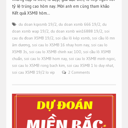
tỷ lệ trúng cao hôm nay. Mời anh em cùng tham khảo
Kết quả XSMB hôm…
du doan kqxsmb 19/2
,
du doan xsmb 666 19/2
,
du
doan xsmb wap 19/2
,
du doan xsmb win16888 19/2
,
soi
cau du đoan XSMB 19/2
,
soi cầu lô kép xsmb
,
soi cầu lô mn
âm dương
,
soi cau lo XSMB 16 nhay hom nay
,
soi cau lo
XSMB 3s
,
soi cau lo XSMB chinh xac 100
,
soi cầu lô XSMB
chuẩn
,
soi cau lo XSMB hom nay
,
soi cau lo XSMB minh ngoc
,
soi cau lo XSMB rong bach kim
,
soi cau XSMB 1 lo duy nhat
,
soi cau XSMB 19/2 lo vip
2 Comments