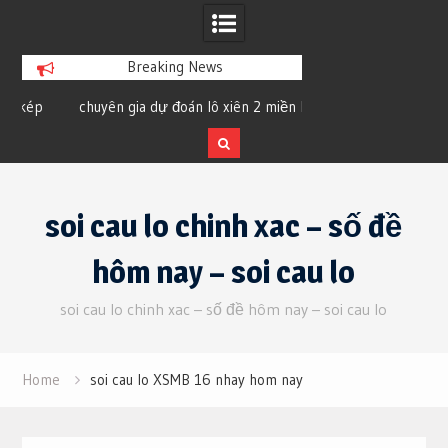
Breaking News
chuyên gia dự đoán lô xiên 2 miền bắc
chuyên gia dự đoán
bắ
Skip
to
soi cau lo chinh xac – số đề
content
hôm nay – soi cau lo
soi cau lo chinh xac – số đề hôm nay – soi cau lo
Home
soi cau lo XSMB 16 nhay hom nay