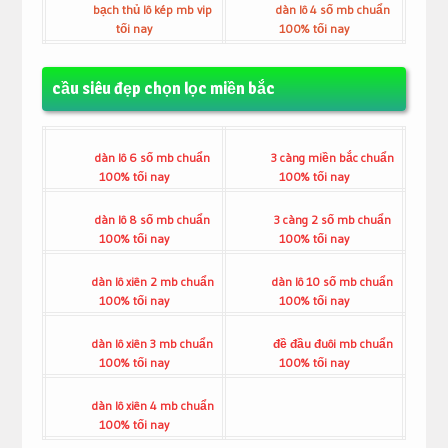
bạch thủ lô kép mb vip
dàn lô 4 số mb chuẩn
tối nay
100% tối nay
cầu siêu đẹp chọn lọc miền bắc
dàn lô 6 số mb chuẩn
3 càng miền bắc chuẩn
100% tối nay
100% tối nay
dàn lô 8 số mb chuẩn
3 càng 2 số mb chuẩn
100% tối nay
100% tối nay
dàn lô xiên 2 mb chuẩn
dàn lô 10 số mb chuẩn
100% tối nay
100% tối nay
dàn lô xiên 3 mb chuẩn
đề đầu đuôi mb chuẩn
100% tối nay
100% tối nay
dàn lô xiên 4 mb chuẩn
100% tối nay