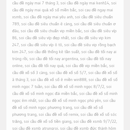
cầu đề ngày mai 7 tháng 3
,
soi cầu đề ngày mai kenh14
,
soi
cầu đề ngày mai quả xổ số miền bắc
,
soi cau đề ngay mai
xsmb
,
soi cầu đề ngày mai yêu anh
,
soi cầu đề siêu chuẩn
789
,
soi cầu đề siêu chuẩn ê càng
,
soi cầu đề siêu chuẩn ơ
đâu
,
soi cầu đề siêu chuẩn vip miền bắc
,
soi cầu đề siêu víp
86
,
soi cầu đề siêu víp đẹp nhất
,
soi cầu đề siêu vip kim
247
,
soi cầu đề siêu víp ô tô
,
soi cầu đề siêu vip rồng bạch
kim 247
,
soi cầu đề thống kê tần suất
,
soi cầu đề tối nay ai
trúng rồi
,
soi cầu đề tối nay argentina
,
soi cầu đề tối nay
online
,
soi cầu đề tối nay quả
,
soi cầu đề vip miền bắc
,
soi
cầu đề xổ số 3 càng
,
soi cầu đề xổ số 5/7
,
soi cầu đề xổ số
â tháng 3
,
soi cầu đề xổ số ê miền win888
,
soi cầu đề xổ số
minh ngọc 7 tuần
,
soi cầu đề xổ số minh ngọc 8/7/2
,
soi
cầu đề xổ số minh ngọc đài miền bắc
,
soi cầu đề xổ số minh
ngọc êm nhất
,
soi cầu đề xổ số minh ngọc phú yên
,
soi cầu
đề xổ số minh ngọc phương trang
,
soi cầu đề xổ số
phương trang
,
soi cầu đề xổ số remix
,
soi cầu đề xổ số sóc
trăng
,
soi cầu đề xổ số tiền giang
,
soi cầu đề xsmb 9/7/22
,
soi cầu đề xsmb atrungroi
,
soi cầu đề xsmb đức thành hôm