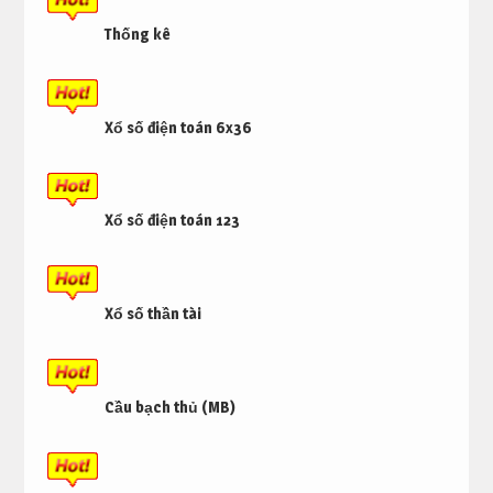
Thống kê
Xổ số điện toán 6x36
Xổ số điện toán 123
Xổ số thần tài
Cầu bạch thủ (MB)