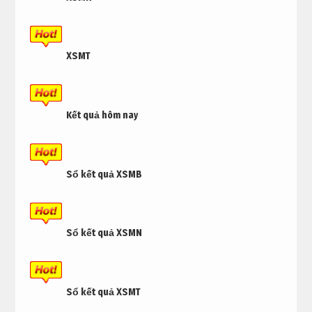
XSMT
Kết quả hôm nay
Sổ kết quả XSMB
Sổ kết quả XSMN
Sổ kết quả XSMT