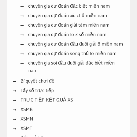
chuyên gia dự đoán đặc biệt miền nam
chuyên gia dự đoán xíu chủ miền nam
chuyên gia dự đoán giải tám miền nam
chuyên gia dự đoán lô 3 số miền nam
chuyên gia dự đoán đầu đuôi giải 8 miền nam
chuyên gia dự đoán song thủ lô miền nam
chuyên gia soi đầu đuôi giải đặc biệt miền
nam
Bí quyết chơi đề
Lấy số trực tiếp
TRỰC TIẾP KẾT QUẢ XS
XSMB
XSMN
XSMT