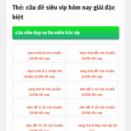
Thẻ:
cầu đề siêu víp hôm nay giải đặc
biệt
cầu siêu đẹp uy tín miền bắc víp
bạch thủ lô mb chuẩn
bạch thủ đề mb chuẩn
100% tối nay
100% tối nay
bạch thủ lô 2 nháy mb
song thủ đề mb chuẩn
chuẩn 100% tối nay
100% tối nay
song thủ lô mb chuẩn
dàn đề 4 số mb chuẩn
100% tối nay
100% tối nay
dàn đề 6 số mb chuẩn
dàn đề 8 số mb chuẩn
100% tối nay
100% tối nay
dàn đề 10 số mb chuẩn
song thủ lô kép mb víp tối
100% tối nay
nay