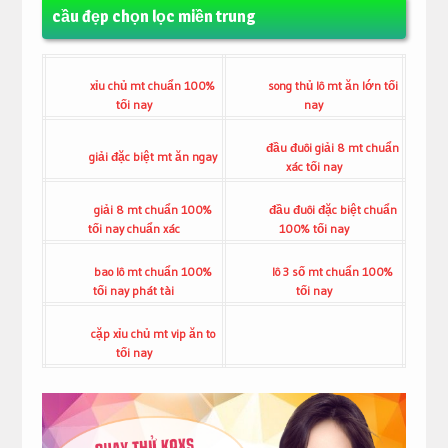
cầu đẹp chọn lọc miền trung
xỉu chủ mt chuẩn 100%
song thủ lô mt ăn lớn tối
tối nay
nay
đầu đuôi giải 8 mt chuẩn
giải đặc biệt mt ăn ngay
xác tối nay
giải 8 mt chuẩn 100%
đầu đuôi đặc biệt chuẩn
tối nay chuẩn xác
100% tối nay
bao lô mt chuẩn 100%
lô 3 số mt chuẩn 100%
tối nay phát tài
tối nay
cặp xỉu chủ mt vip ăn to
tối nay