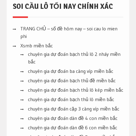
SOI CẦU LÔ TỐI NAY CHÍNH XÁC
TRANG CHỦ – số đề hôm nay – soi cau lo mien
phi
Xsmb miền bắc
chuyên gia dự đoán bạch thủ lô 2 nháy miền
bắc
chuyên gia dự đoán ba càng víp miền bắc
chuyên gia dự đoán bạch thủ đề miền bắc
chuyên gia dự đoán bạch thủ lô kép miền bắc
chuyên gia dự đoán bạch thủ lô miền bắc
chuyên gia dự đoán cặp 3 càng víp miền bắc
chuyên gia dự đoán dàn đề 4 con miền bắc
chuyên gia dự đoán dàn đề 6 con miền bắc