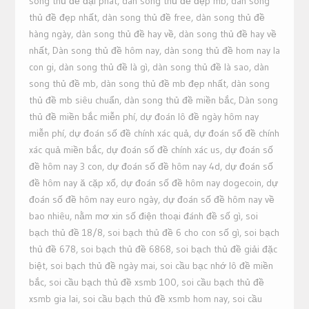
song thủ đề đại phát
,
dàn song thủ đề đẹp mb
,
dàn song
thủ đề đẹp nhất
,
dàn song thủ đề free
,
dàn song thủ đề
hàng ngày
,
dàn song thủ đề hay về
,
dàn song thủ đề hay về
nhất
,
Dàn song thủ đề hôm nay
,
dàn song thủ đề hom nay la
con gi
,
dàn song thủ đề là gì
,
dàn song thủ đề là sao
,
dàn
song thủ đề mb
,
dàn song thủ đề mb đẹp nhất
,
dàn song
thủ đề mb siêu chuẩn
,
dàn song thủ đề miền bắc
,
Dàn song
thủ đề miền bắc miễn phí
,
dự đoán lô đề ngày hôm nay
miễn phí
,
dự đoán số đề chính xác quả
,
dự đoán số đề chính
xác quả miền bắc
,
dự đoán số đề chính xác us
,
dự đoán số
đề hôm nay 3 con
,
dự đoán số đề hôm nay 4d
,
dự đoán số
đề hôm nay ă cặp xổ
,
dự đoán số đề hôm nay dogecoin
,
dự
đoán số đề hôm nay euro ngày
,
dự đoán số đề hôm nay về
bao nhiêu
,
nằm mơ xin số điện thoại đánh đề số gì
,
soi
bạch thủ đề 18/8
,
soi bạch thủ đề 6 cho con số gì
,
soi bạch
thủ đề 678
,
soi bạch thủ đề 6868
,
soi bạch thủ đề giải đặc
biệt
,
soi bạch thủ đề ngày mai
,
soi cầu bạc nhớ lô đề miền
bắc
,
soi cầu bạch thủ đề xsmb 100
,
soi cầu bạch thủ đề
xsmb gia lai
,
soi cầu bạch thủ đề xsmb hom nay
,
soi cầu