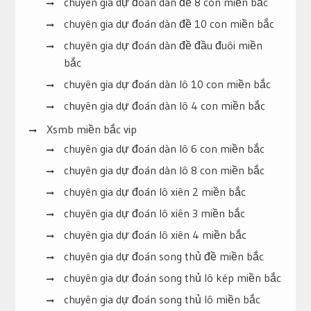
chuyên gia dự đoán dàn đề 8 con miền bắc
chuyên gia dự đoán dàn đề 10 con miền bắc
chuyên gia dự đoán dàn đề đầu đuôi miền
bắc
chuyên gia dự đoán dàn lô 10 con miền bắc
chuyên gia dự đoán dàn lô 4 con miền bắc
Xsmb miền bắc vip
chuyên gia dự đoán dàn lô 6 con miền bắc
chuyên gia dự đoán dàn lô 8 con miền bắc
chuyên gia dự đoán lô xiên 2 miền bắc
chuyên gia dự đoán lô xiên 3 miền bắc
chuyên gia dự đoán lô xiên 4 miền bắc
chuyên gia dự đoán song thủ đề miền bắc
chuyên gia dự đoán song thủ lô kép miền bắc
chuyên gia dự đoán song thủ lô miền bắc