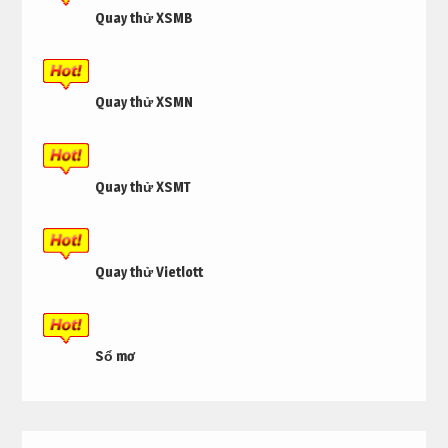
Quay thử XSMB
Quay thử XSMN
Quay thử XSMT
Quay thử Vietlott
Sổ mơ