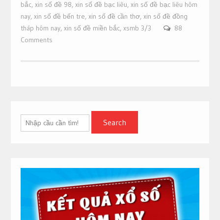
bắc
,
xin số đề 98
,
xin số đề bạc liêu
,
xin số đề bạc liêu hôm
nay
,
xin số đề bến tre
,
xin số đề cần thơ
,
xin số đề đồng
tháp hôm nay
,
xin số đề miền bắc
,
xsmb 3/3
88
Comments
Search