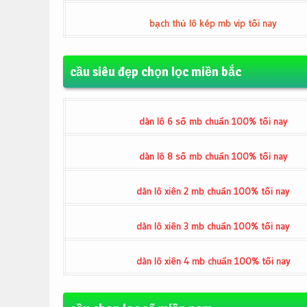
bạch thủ lô kép mb vip tối nay
cầu siêu đẹp chọn lọc miền bắc
dàn lô 6 số mb chuẩn 100% tối nay
dàn lô 8 số mb chuẩn 100% tối nay
dàn lô xiên 2 mb chuẩn 100% tối nay
dàn lô xiên 3 mb chuẩn 100% tối nay
dàn lô xiên 4 mb chuẩn 100% tối nay