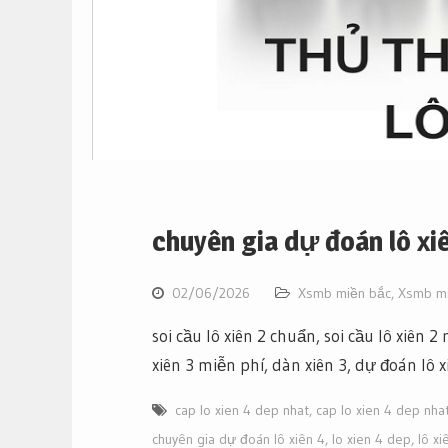
chuyên gia dự đoán lô xi
02/06/2026
Xsmb miền bắc
,
Xsmb mi
soi cầu lô xiên 2 chuẩn, soi cầu lô xiên 2
xiên 3 miễn phí, dàn xiên 3, dự đoán lô 
cap lo xien 4 dep nhat
,
cap lo xien 4 dep nha
chuyên gia dự đoán lô xiên 4
,
lo xien 4 dep
,
lô x