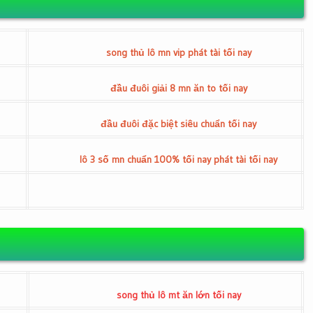
song thủ lô mn vip phát tài tối nay
đầu đuôi giải 8 mn ăn to tối nay
đầu đuôi đặc biệt siêu chuẩn tối nay
lô 3 số mn chuẩn 100% tối nay phát tài tối nay
song thủ lô mt ăn lớn tối nay