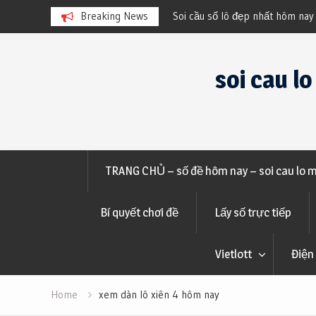
 bắc hôm nay – cho số đề miễn phí
Breaking News
Soi cầu số lô đẹp nhất hôm na
Skip
to
soi cau l
content
TRANG CHỦ – số đề hôm nay – soi cau lo m
Bí quyết chơi đề
Lấy số trực tiếp
Vietlott
Điện
Home
xem dàn lô xiên 4 hôm nay