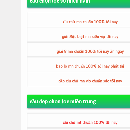
cầu chọn lọc số miền nam
xỉu chủ mn chuẩn 100% tối nay
giải đặc biệt mn siêu vip tối nay
giải 8 mn chuẩn 100% tối nay ăn ngay
bao lô mn chuẩn 100% tối nay phát tài
cặp xỉu chủ mn vip chuẩn xác tối nay
cầu đẹp chọn lọc miền trung
xỉu chủ mt chuẩn 100% tối nay