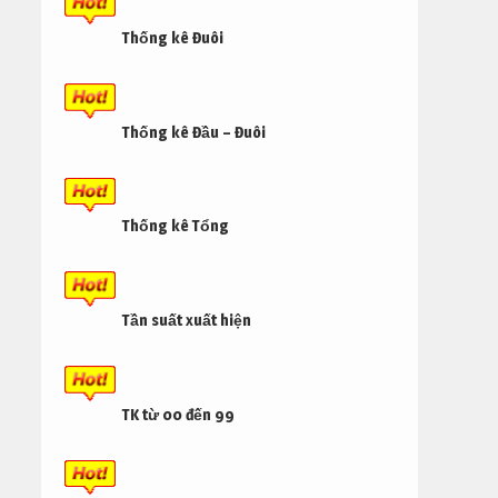
Thống kê Đuôi
Thống kê Đầu – Đuôi
Thống kê Tổng
Tần suất xuất hiện
TK từ 00 đến 99