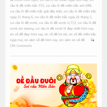
cầu lô đề miền bắc 555
,
soi cầu lô đề miền bắc anh 688
,
soi cầu lô đề miền bắc giải đặc biệt
,
soi cầu lô đề miền bắc
ngày 11 tháng 6
,
soi cầu lô đề miền bắc ngày 26 tháng 5
,
soi cầu lô đề xsmb
,
soi cầu lô đề xsmb 4/7/2
,
soi cầu lô đề
xsmb âm dương
,
soi cầu lô đề xsmb lô đẹp nhất hôm nay
,
xin số đề đẹp hôm nay
,
xin số đề hà nội
,
xin số đề miền bắc
ngày mai
,
xin xăm số đề hôm nay
,
xóc xăm xin số đề
196 Comments