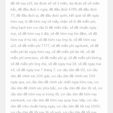
đề tối nay u19
,
dự đoán xổ số 3 miền
,
dự đoán xổ số miền
bắc
,
đề đầu đuôi 4 ngày
,
đề đầu đuôi 6789
,
đề đầu đuôi
77
,
đề đầu đuôi ip
,
đề đầu đuôi quên
,
kết quả số đề ngày
hôm nay
,
lô đề hôm nay số mấy
,
nhận số lô đề miễn phí
,
rồng bạch kim soi cầu lô đề miền bắc
,
số đề chuẩn ngày
mai
,
số đề hôm nay 4 đài
,
số đề hôm nay êm đềm
,
số đề
hôm nay ở hà nội
,
số đề hôm nay ông tà
,
số đề hôm nay
u23
,
số đề miễn phí 7777
,
số đề miễn phí agribank
,
số đề
miễn phí ăn ngày hôm nay
,
số đề miễn phí ăn tối
,
số đề
miễn phí emirates
,
số đề miễn phí gì
,
số đề miễn phí không
,
số đề miễn phí ông chủ
,
số đề ngày mai 18
,
số đề ngày mai
49
,
số đề ngày mai 7 tháng 7
,
soi cầu dàn đề 00
,
soi cầu
dàn đề chính xác 100 giải
,
soi cầu dàn đề chính xác 100
ngày qua
,
soi cầu dàn đề chính xác nhất ngày hôm nay
,
soi
cầu dàn đề chính xác phía bắc
,
soi cầu dàn đề dàn 36 số
,
soi
cầu dàn đề hôm nay ai trúng rồi
,
soi cầu dàn đề hôm nay
eximbank
,
soi cầu dàn đề hôm nay quay trực tiếp
,
soi cầu
dàn đề siêu chuẩn hàng ngày
,
soi cầu dàn đề tối nay 1000
,
soi cầu dàn đề tối nay 36 số nuôi
,
soi cầu dàn đề tối nay