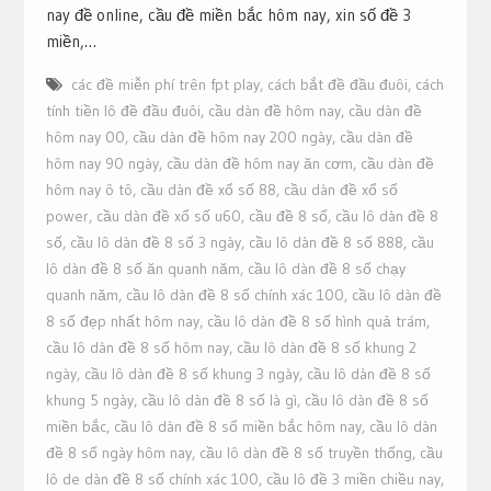
nay đề online, cầu đề miền bắc hôm nay, xin số đề 3
miền,…
các đề miễn phí trên fpt play
,
cách bắt đề đầu đuôi
,
cách
tính tiền lô đề đầu đuôi
,
cầu dàn đề hôm nay
,
cầu dàn đề
hôm nay 00
,
cầu dàn đề hôm nay 200 ngày
,
cầu dàn đề
hôm nay 90 ngày
,
cầu dàn đề hôm nay ăn cơm
,
cầu dàn đề
hôm nay ô tô
,
cầu dàn đề xổ số 88
,
cầu dàn đề xổ số
power
,
cầu dàn đề xổ số u60
,
cầu đề 8 số
,
cầu lô dàn đề 8
số
,
cầu lô dàn đề 8 số 3 ngày
,
cầu lô dàn đề 8 số 888
,
cầu
lô dàn đề 8 số ăn quanh năm
,
cầu lô dàn đề 8 số chạy
quanh năm
,
cầu lô dàn đề 8 số chính xác 100
,
cầu lô dàn đề
8 số đẹp nhất hôm nay
,
cầu lô dàn đề 8 số hình quả trám
,
cầu lô dàn đề 8 số hôm nay
,
cầu lô dàn đề 8 số khung 2
ngày
,
cầu lô dàn đề 8 số khung 3 ngày
,
cầu lô dàn đề 8 số
khung 5 ngày
,
cầu lô dàn đề 8 số là gì
,
cầu lô dàn đề 8 số
miền bắc
,
cầu lô dàn đề 8 số miền bắc hôm nay
,
cầu lô dàn
đề 8 số ngày hôm nay
,
cầu lô dàn đề 8 số truyền thống
,
cầu
lô de dàn đề 8 số chính xác 100
,
cầu lô đề 3 miền chiều nay
,