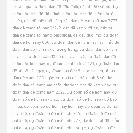
chuyên gia dự đoán dàn đề đầu đuôi
,
dàn đề 50 số bất bại
miền bắc
,
dàn đề đầu đuôi miền bắc
,
dàn đề miền bắc ăn
nhiều
,
dàn đề miền bắc ông nội
,
dàn đề xsmb tối nay 7777
,
dàn đề xsmb tối nay 9/7/2
,
dàn đề xsmb tối nay bất bại
,
dàn đề xsmb tối nay o passaic nj
,
de dau duoi mb
,
dự đoán
dàn đề hôm nay 666
,
dự đoán dàn đề hôm nay hay nhất
,
dự
đoán dàn đề hôm nay phương trang
,
dự đoán dàn đề hôm
nay sjc
,
dự đoán dàn đề hôm nay yên bái
,
dự đoán dàn đề
miền bắc hôm nay
,
dự đoán dàn đề xổ số 123
,
dự đoán dàn
đề xổ số 90 ngày
,
dự đoán dàn đề xổ số online
,
dự đoán
dàn đề xsmb 100 ngày
,
dự đoán dàn đề xsmb 8 số
,
dự
đoán dàn đề xsmb âm nhất
,
dự đoán dàn đề xsmb bắc
,
dự
đoán dàn đề xsmb năm 2022
,
Dự đoán số de hôm nay
,
dự
đoán số đề hôm nay 5 số
,
dự đoán số đề hôm nay đổ bao
nhiêu
,
dự đoán số đề hôm nay hôm nay
,
dự đoán số đề hôm
nay ô tô
,
dự đoán số đề miễn phí 365
,
dự đoán số đề miễn
phí 5 số
,
dự đoán số đề miễn phí 777
,
dự đoán số đề miễn
phí data
,
dự đoán số đề miễn phí google
,
dự đoán số đề