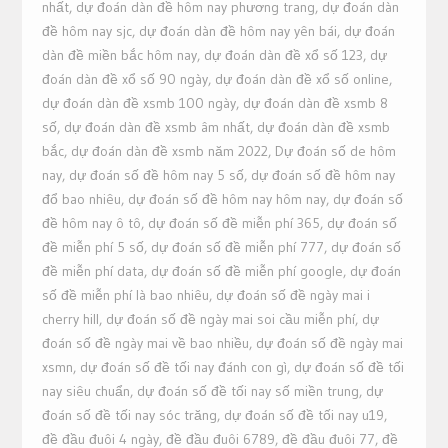
nhất
,
dự đoán dàn đề hôm nay phương trang
,
dự đoán dàn
đề hôm nay sjc
,
dự đoán dàn đề hôm nay yên bái
,
dự đoán
dàn đề miền bắc hôm nay
,
dự đoán dàn đề xổ số 123
,
dự
đoán dàn đề xổ số 90 ngày
,
dự đoán dàn đề xổ số online
,
dự đoán dàn đề xsmb 100 ngày
,
dự đoán dàn đề xsmb 8
số
,
dự đoán dàn đề xsmb âm nhất
,
dự đoán dàn đề xsmb
bắc
,
dự đoán dàn đề xsmb năm 2022
,
Dự đoán số de hôm
nay
,
dự đoán số đề hôm nay 5 số
,
dự đoán số đề hôm nay
đổ bao nhiêu
,
dự đoán số đề hôm nay hôm nay
,
dự đoán số
đề hôm nay ô tô
,
dự đoán số đề miễn phí 365
,
dự đoán số
đề miễn phí 5 số
,
dự đoán số đề miễn phí 777
,
dự đoán số
đề miễn phí data
,
dự đoán số đề miễn phí google
,
dự đoán
số đề miễn phí là bao nhiêu
,
dự đoán số đề ngày mai i
cherry hill
,
dự đoán số đề ngày mai soi cầu miễn phí
,
dự
đoán số đề ngày mai về bao nhiều
,
dự đoán số đề ngày mai
xsmn
,
dự đoán số đề tối nay đánh con gì
,
dự đoán số đề tối
nay siêu chuẩn
,
dự đoán số đề tối nay số miền trung
,
dự
đoán số đề tối nay sóc trăng
,
dự đoán số đề tối nay u19
,
đề đầu đuôi 4 ngày
,
đề đầu đuôi 6789
,
đề đầu đuôi 77
,
đề