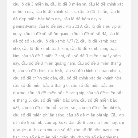
cầu lô đề 3 miền in
,
cầu lô đề 3 miền vn
,
cầu lô đề chính xác
ơi hôm nay
,
cầu lô đề chính xác us
,
cầu lô đề chuẩn
,
cầu lô
đề đẹp miền bắc hôm nay
,
cầu lô đề hôm nay o
pennsylvania
,
cầu lô đề siêu vip 2018
,
cầu lô đề siêu vip ăn
ngay
,
cầu lô đề xổ số ăn giang
,
cầu lô đề xổ số đá
,
cầu lô
đề xổ số xe
,
cầu lô đề xsmb 4/7/2
,
cầu lô đề xsmb bạc
nhớ
,
cầu lô đề xsmb bach kim
,
cầu lô đề xsmb rong bạch
kim
,
cầu số đề 3 miền 7 soi
,
cầu số đề 3 miền n ngày hôm
nay
,
cầu số đề 3 miền quảng nam
,
cầu số đề 3 miền tháng
6
,
cầu số đề chính xác 666
,
cầu số đề chính xác bao nhiêu
,
cầu số đề chính xác dàn
,
cầu số đề chính xác de khánh hòa
,
cầu số đề miền bắc ă tháng 6
,
cầu số đề miền bắc âm
dương
,
cầu số đề miền bắc ê càng vip
,
cầu số đề miền bắc
ê tháng 5
,
cầu số đề miền bắc iwin
,
cầu số đề miền bắc
u23
,
cầu số đề miền bắc video soi
,
cầu số đề miễn phí 64
,
cầu số đề miễn phí ăn sáng
,
cầu số đề miễn phí vip
,
Cầu vip
dàn đề 8 số mb
,
cầu víp kqxs dàn đề 8 con mb hôm nay
,
chị
google ơi cho em xin con số đề
,
cho số đề hôm nay mien
bac
,
cho số đề miền bắc miễn phí
,
cho xin số đề ngày mai
,