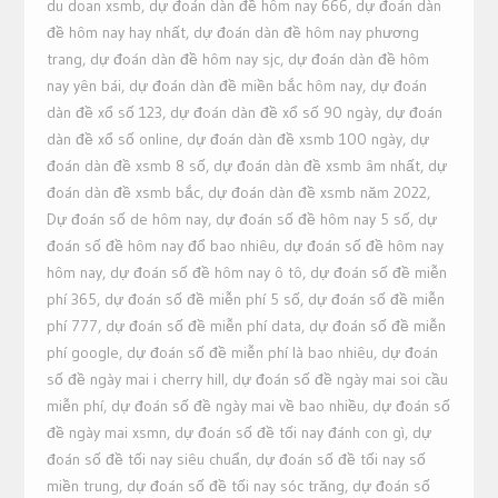
du doan xsmb
,
dự đoán dàn đề hôm nay 666
,
dự đoán dàn
đề hôm nay hay nhất
,
dự đoán dàn đề hôm nay phương
trang
,
dự đoán dàn đề hôm nay sjc
,
dự đoán dàn đề hôm
nay yên bái
,
dự đoán dàn đề miền bắc hôm nay
,
dự đoán
dàn đề xổ số 123
,
dự đoán dàn đề xổ số 90 ngày
,
dự đoán
dàn đề xổ số online
,
dự đoán dàn đề xsmb 100 ngày
,
dự
đoán dàn đề xsmb 8 số
,
dự đoán dàn đề xsmb âm nhất
,
dự
đoán dàn đề xsmb bắc
,
dự đoán dàn đề xsmb năm 2022
,
Dự đoán số de hôm nay
,
dự đoán số đề hôm nay 5 số
,
dự
đoán số đề hôm nay đổ bao nhiêu
,
dự đoán số đề hôm nay
hôm nay
,
dự đoán số đề hôm nay ô tô
,
dự đoán số đề miễn
phí 365
,
dự đoán số đề miễn phí 5 số
,
dự đoán số đề miễn
phí 777
,
dự đoán số đề miễn phí data
,
dự đoán số đề miễn
phí google
,
dự đoán số đề miễn phí là bao nhiêu
,
dự đoán
số đề ngày mai i cherry hill
,
dự đoán số đề ngày mai soi cầu
miễn phí
,
dự đoán số đề ngày mai về bao nhiều
,
dự đoán số
đề ngày mai xsmn
,
dự đoán số đề tối nay đánh con gì
,
dự
đoán số đề tối nay siêu chuẩn
,
dự đoán số đề tối nay số
miền trung
,
dự đoán số đề tối nay sóc trăng
,
dự đoán số