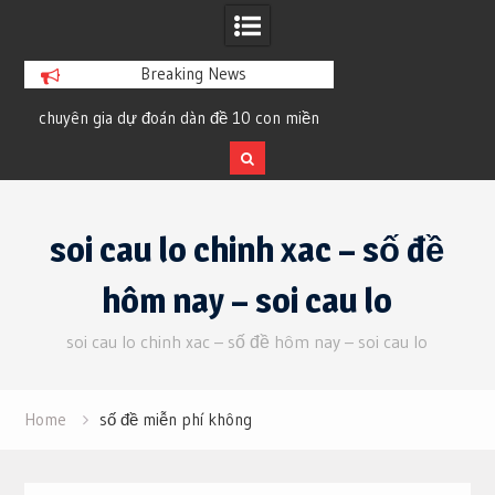
Breaking News
ền
chuyên gia dự đoán lô xiên 2 miền bắc
chuyên gia dự đoán
bắ
Skip
to
soi cau lo chinh xac – số đề
content
hôm nay – soi cau lo
soi cau lo chinh xac – số đề hôm nay – soi cau lo
Home
số đề miễn phí không