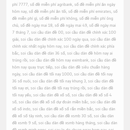
phí 7777
,
số đề miễn phí agribank
,
số đề miễn phí ăn ngày
hôm nay
,
số đề miễn phí ăn tối
,
số đề miễn phí emirates
,
số
đề miễn phí gì
,
số đề miễn phí không
,
số đề miễn phí ông
chủ
,
số đề ngày mai 18
,
số đề ngày mai 49
,
số đề ngày mai
7 tháng 7
,
soi cầu dàn đề 00
,
soi cầu dàn đề chính xác 100
giải
,
soi cầu dàn đề chính xác 100 ngày qua
,
soi cầu dàn đề
chính xác nhất ngày hôm nay
,
soi cầu dàn đề chính xác phía
bắc
,
soi cầu dàn đề dàn 36 số
,
soi cầu dàn đề hôm nay ai
trúng rồi
,
soi cầu dàn đề hôm nay eximbank
,
soi cầu dàn đề
hôm nay quay trực tiếp
,
soi cầu dàn đề siêu chuẩn hàng
ngày
,
soi cầu dàn đề tối nay 1000
,
soi cầu dàn đề tối nay
36 số nuôi
,
soi cầu dàn đề tối nay khung 3
,
soi cầu dàn đề
tối nay ơi
,
soi cầu dàn đề tối nay trúng rồi
,
soi cầu dàn đề
tối nay yếu
,
soi cầu dàn đề xổ số
,
soi cầu dàn đề xổ số 4
số
,
soi cầu dàn đề xổ số dự đoán miền bắc
,
soi cầu dàn đề
xổ số indo
,
soi cầu dàn đề xổ số rắn miền bắc
,
soi cầu dàn
đề xổ số tây ninh
,
soi cầu dàn đề xsmb 30 số
,
soi cầu dàn
đề xsmb 9 số
,
soi cầu dàn đề xsmb hàng tháng
,
soi cầu dàn
đề xsmb minh ngọc
,
soi cau lo de chuan ngay hom nay
,
soi