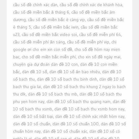
cầu số đề chính xác dàn
,
cầu số đề chính xác de khánh hòa
,
cầu số đề miền bắc ă tháng 6
,
cầu số đề miền bắc âm
dương
,
cầu số đề miền bắc ê càng vip
,
cầu số đề miền bắc
ê tháng 5
,
cầu số đề miền bắc iwin
,
cầu số đề miền bắc
u23
,
cầu số đề miền bắc video soi
,
cầu số đề miễn phí 64
,
cầu số đề miễn phí ăn sáng
,
cầu số đề miễn phí vip
,
chị
google ơi cho em xin con số đề
,
cho số đề hôm nay mien
bac
,
cho số đề miền bắc miễn phí
,
cho xin số đề ngày mai
,
chuyên gia dự đoán dàn đề 10 con
,
dàn đề 10 con miền
bắc
,
dàn đề 10 số
,
dàn đề 10 số ăn bao nhiêu
,
dàn đề 10
số bach thu
,
dàn đề 10 số bach thu binh dinh
,
dàn đề 10 số
bach thu gia lai
,
dàn đề 10 số bach thu khung 2 ngay lo bach
thu dlk
,
dàn đề 10 số bach thu mb
,
dàn đề 10 số bach thu
phu yen hom nay
,
dàn đề 10 số bach thu quang nam
,
dàn đề
10 số bach thu xsmb
,
dàn đề 10 số bach thu xsmb hom nay
,
dàn đề 10 số bất bại
,
dàn đề 10 số chính xác nhất hôm nay
,
dàn đề 10 số chuẩn
,
dàn đề 10 số chuẩn 100
,
dàn đề 10 số
chuẩn hôm nay
,
dàn đề 10 số chuẩn xác
,
dàn đề 10 số có
nghĩa là gì
,
dàn đề 10 số con gì
,
dàn đề 10 số dàn đề 10