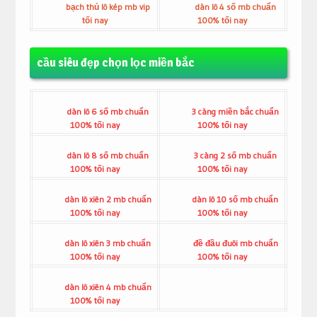
bạch thủ lô kép mb vip
dàn lô 4 số mb chuẩn
tối nay
100% tối nay
cầu siêu đẹp chọn lọc miền bắc
dàn lô 6 số mb chuẩn
3 càng miền bắc chuẩn
100% tối nay
100% tối nay
dàn lô 8 số mb chuẩn
3 càng 2 số mb chuẩn
100% tối nay
100% tối nay
dàn lô xiên 2 mb chuẩn
dàn lô 10 số mb chuẩn
100% tối nay
100% tối nay
dàn lô xiên 3 mb chuẩn
đề đầu đuôi mb chuẩn
100% tối nay
100% tối nay
dàn lô xiên 4 mb chuẩn
100% tối nay