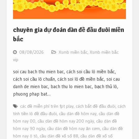
chuyên gia dự đoán dàn đề đầu đuôi miền
bắc
08/08/2026
Xsmb miền bắc
,
Xsmb miền bắc
vip
soi cau bach thu mien bac, cách soi cầu lô miền bắc,
cách soi cầu lô chuẩn, cách soi lô đề miền bắc, soi cau
danh de mien bac, bach thu lo mien bac, bạch thủ lô,
phuong phap bat…
các đề miễn phí trên fpt play
,
cách bắt đề đầu đuôi
,
cách
tính tiền lô đề đầu đuôi
,
cầu dàn đề hôm nay
,
cầu dàn đề
hôm nay 00
,
cầu dàn đề hôm nay 200 ngày
,
cầu dàn đề
hôm nay 90 ngày
,
cầu dàn đề hôm nay ăn cơm
,
cầu dàn đề
hôm nay ô tô
,
cầu dàn đề xổ số 88
,
cầu dàn đề xổ số