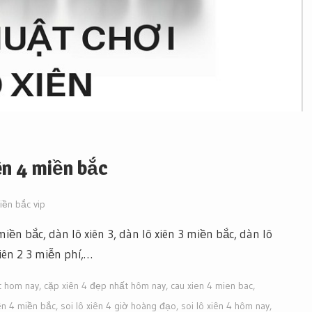
ên 4 miền bắc
ền bắc vip
 miền bắc, dàn lô xiên 3, dàn lô xiên 3 miền bắc, dàn lô
xiên 2 3 miễn phí,…
t hom nay
,
cặp xiên 4 đẹp nhất hôm nay
,
cau xien 4 mien bac
,
iên 4 miền bắc
,
soi lô xiên 4 giờ hoàng đạo
,
soi lô xiên 4 hôm nay
,