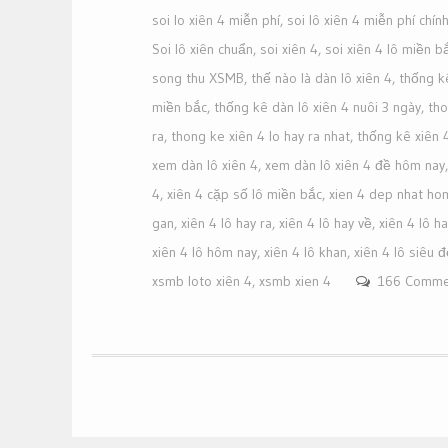
soi lo xiên 4 miễn phí
,
soi lô xiên 4 miễn phí chín
Soi lô xiên chuẩn
,
soi xiên 4
,
soi xiên 4 lô miền b
song thu XSMB
,
thế nào là dàn lô xiên 4
,
thống k
miền bắc
,
thống kê dàn lô xiên 4 nuôi 3 ngày
,
tho
ra
,
thong ke xiên 4 lo hay ra nhat
,
thống kê xiên 4
xem dàn lô xiên 4
,
xem dàn lô xiên 4 đề hôm nay
4
,
xiên 4 cặp số lô miền bắc
,
xien 4 dep nhat ho
gan
,
xiên 4 lô hay ra
,
xiên 4 lô hay về
,
xiên 4 lô h
xiên 4 lô hôm nay
,
xiên 4 lô khan
,
xiên 4 lô siêu 
xsmb loto xiên 4
,
xsmb xien 4
166 Comme