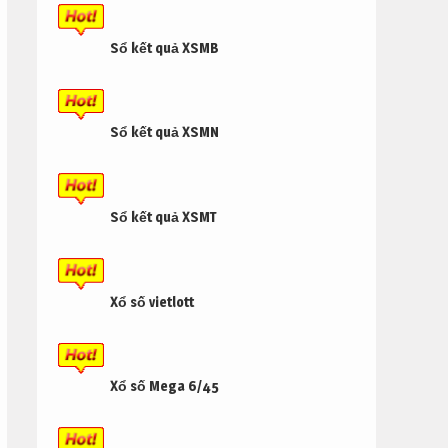
Sổ kết quả XSMB
Sổ kết quả XSMN
Sổ kết quả XSMT
Xổ số vietlott
Xổ số Mega 6/45