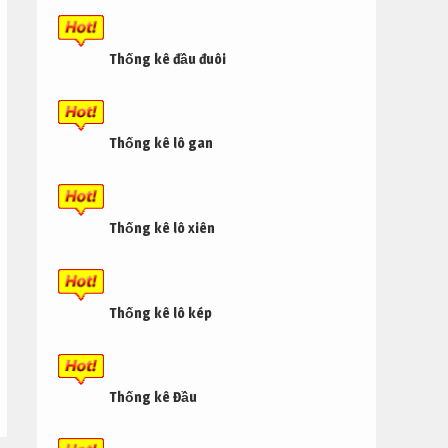
Thống kê đầu đuôi
Thống kê lô gan
Thống kê lô xiên
Thống kê lô kép
Thống kê Đầu