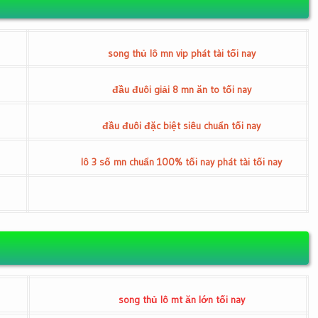
song thủ lô mn vip phát tài tối nay
đầu đuôi giải 8 mn ăn to tối nay
đầu đuôi đặc biệt siêu chuẩn tối nay
lô 3 số mn chuẩn 100% tối nay phát tài tối nay
song thủ lô mt ăn lớn tối nay