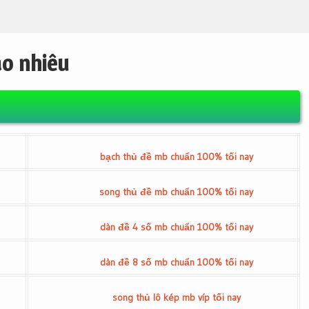
ao nhiêu
bạch thủ đề mb chuẩn 100% tối nay
song thủ đề mb chuẩn 100% tối nay
dàn đề 4 số mb chuẩn 100% tối nay
dàn đề 8 số mb chuẩn 100% tối nay
song thủ lô kép mb víp tối nay