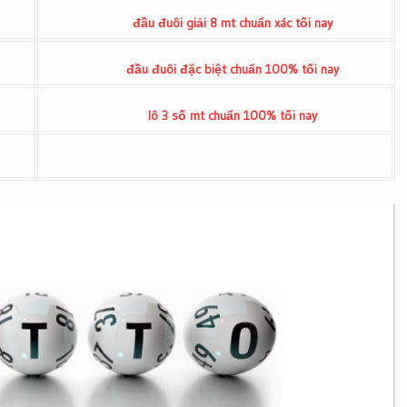
đầu đuôi giải 8 mt chuẩn xác tối nay
đầu đuôi đặc biệt chuẩn 100% tối nay
lô 3 số mt chuẩn 100% tối nay