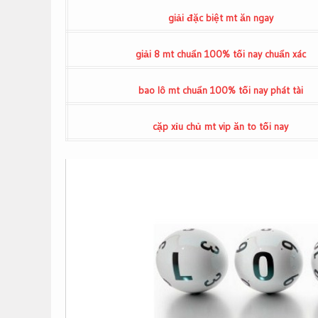
giải đặc biệt mt ăn ngay
giải 8 mt chuẩn 100% tối nay chuẩn xác
bao lô mt chuẩn 100% tối nay phát tài
cặp xỉu chủ mt vip ăn to tối nay