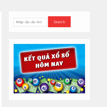
Search