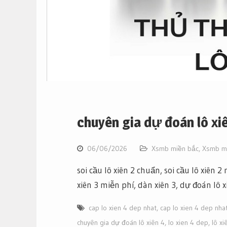
chuyên gia dự đoán lô xi
06/06/2026
Xsmb miền bắc
,
Xsmb mi
soi cầu lô xiên 2 chuẩn, soi cầu lô xiên 2
xiên 3 miễn phí, dàn xiên 3, dự đoán lô 
cap lo xien 4 dep nhat
,
cap lo xien 4 dep nha
chuyên gia dự đoán lô xiên 4
,
lo xien 4 dep
,
lô x