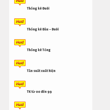
Thống kê Đuôi
Thống kê Đầu – Đuôi
Thống kê Tổng
Tần suất xuất hiện
TK từ 00 đến 99