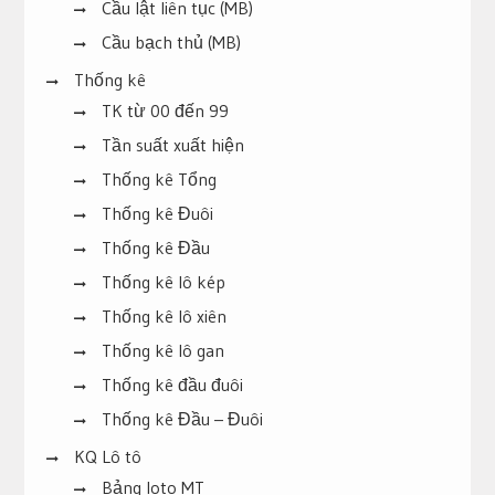
Cầu lật liên tục (MB)
Cầu bạch thủ (MB)
Thống kê
TK từ 00 đến 99
Tần suất xuất hiện
Thống kê Tổng
Thống kê Đuôi
Thống kê Đầu
Thống kê lô kép
Thống kê lô xiên
Thống kê lô gan
Thống kê đầu đuôi
Thống kê Đầu – Đuôi
KQ Lô tô
Bảng loto MT