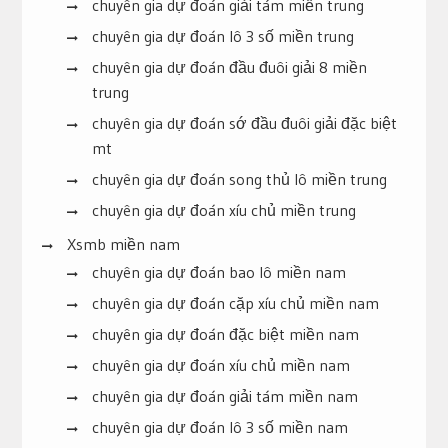
chuyên gia dự đoán giải tám miền trung
chuyên gia dự đoán lô 3 số miền trung
chuyên gia dự đoán đầu đuôi giải 8 miền
trung
chuyên gia dự đoán sớ đầu đuôi giải đặc biệt
mt
chuyên gia dự đoán song thủ lô miền trung
chuyên gia dự đoán xíu chủ miền trung
Xsmb miền nam
chuyên gia dự đoán bao lô miền nam
chuyên gia dự đoán cặp xíu chủ miền nam
chuyên gia dự đoán đặc biệt miền nam
chuyên gia dự đoán xíu chủ miền nam
chuyên gia dự đoán giải tám miền nam
chuyên gia dự đoán lô 3 số miền nam