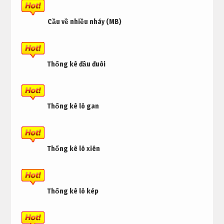
Cầu về nhiều nháy (MB)
Thống kê đầu đuôi
Thống kê lô gan
Thống kê lô xiên
Thống kê lô kép