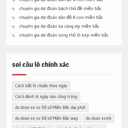
chuyên gia dự đoán bạch thủ đề miền bắc
chuyên gia dự đoán dàn đề 8 con miền bắc
chuyên gia dự đoán ba càng víp miền bắc
chuyên gia dự đoán song thủ lô kép miền bắc
soi cầu lô chính xác
Cách bắt lô chuẩn theo ngày
Cách đánh lô ngày nào cũng trúng
du doan xo so Xổ số Miền Bắc dại phát
du doan xo so Xổ số Miền Bắc wap
du doan xsmb