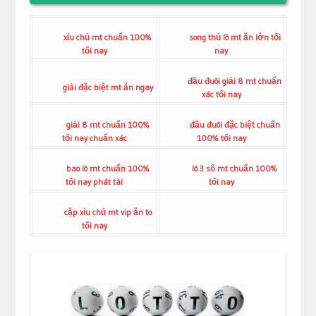
xỉu chủ mt chuẩn 100%
song thủ lô mt ăn lớn tối
tối nay
nay
đầu đuôi giải 8 mt chuẩn
giải đặc biệt mt ăn ngay
xác tối nay
giải 8 mt chuẩn 100%
đầu đuôi đặc biệt chuẩn
tối nay chuẩn xác
100% tối nay
bao lô mt chuẩn 100%
lô 3 số mt chuẩn 100%
tối nay phát tài
tối nay
cặp xỉu chủ mt vip ăn to
tối nay