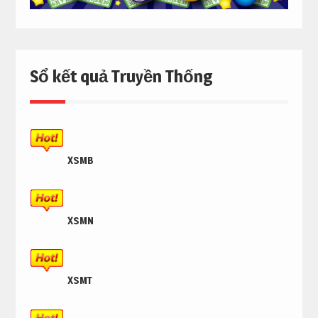
Sổ kết quả Truyền Thống
XSMB
XSMN
XSMT