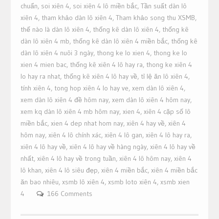
chuẩn
,
soi xiên 4
,
soi xiên 4 lô miền bắc
,
Tần suất dàn lô
xiên 4
,
tham khảo dàn lô xiên 4
,
Tham khảo song thu XSMB
,
thế nào là dàn lô xiên 4
,
thống kê dàn lô xiên 4
,
thống kê
dàn lô xiên 4 mb
,
thống kê dàn lô xiên 4 miền bắc
,
thống kê
dàn lô xiên 4 nuôi 3 ngày
,
thong ke lo xien 4
,
thong ke lo
xien 4 mien bac
,
thống kê xiên 4 lô hay ra
,
thong ke xiên 4
lo hay ra nhat
,
thống kê xiên 4 lô hay về
,
tỉ lệ ăn lô xiên 4
,
tính xiên 4
,
tong hop xiên 4 lo hay ve
,
xem dàn lô xiên 4
,
xem dàn lô xiên 4 đề hôm nay
,
xem dàn lô xiên 4 hôm nay
,
xem kq dàn lô xiên 4 mb hôm nay
,
xien 4
,
xiên 4 cặp số lô
miền bắc
,
xien 4 dep nhat hom nay
,
xiên 4 hay về
,
xiên 4
hôm nay
,
xiên 4 lô chính xác
,
xiên 4 lô gan
,
xiên 4 lô hay ra
,
xiên 4 lô hay về
,
xiên 4 lô hay về hàng ngày
,
xiên 4 lô hay về
nhất
,
xiên 4 lô hay về trong tuần
,
xiên 4 lô hôm nay
,
xiên 4
lô khan
,
xiên 4 lô siêu đẹp
,
xiên 4 miền bắc
,
xiên 4 miền bắc
ăn bao nhiêu
,
xsmb lô xiên 4
,
xsmb loto xiên 4
,
xsmb xien
4
166 Comments