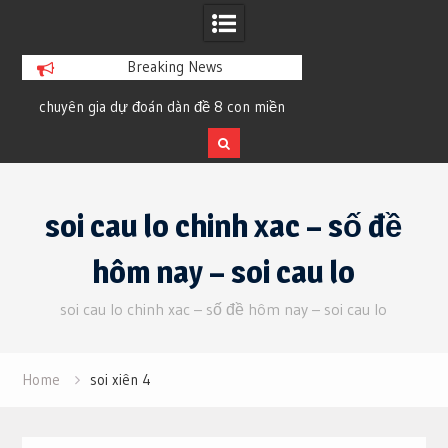
Breaking News
 8 con miền
chuyên gia dự đoán ba càng víp miền
chuyên g
bắc
Skip
to
soi cau lo chinh xac – số đề
content
hôm nay – soi cau lo
soi cau lo chinh xac – số đề hôm nay – soi cau lo
Home
soi xiên 4