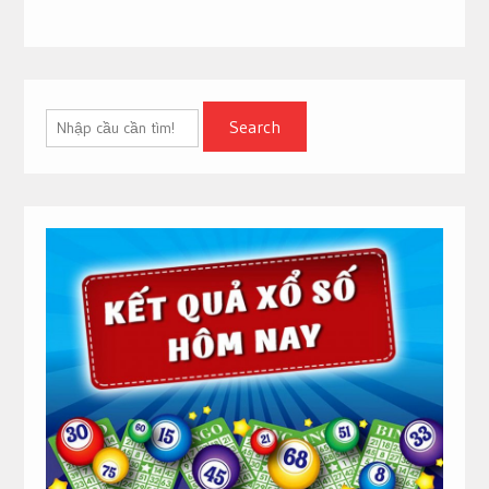
Search