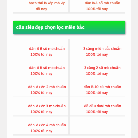
bạch thủ lô kép mb vip
dàn lô 4 số mb chuẩn
tối nay
100% tối nay
cầu siêu đẹp chọn lọc miền bắc
dàn lô 6 số mb chuẩn
3 càng miền bắc chuẩn
100% tối nay
100% tối nay
dàn lô 8 số mb chuẩn
3 càng 2 số mb chuẩn
100% tối nay
100% tối nay
dàn lô xiên 2 mb chuẩn
dàn lô 10 số mb chuẩn
100% tối nay
100% tối nay
dàn lô xiên 3 mb chuẩn
đề đầu đuôi mb chuẩn
100% tối nay
100% tối nay
dàn lô xiên 4 mb chuẩn
100% tối nay