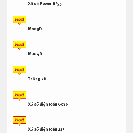
Xổ số Power 6/55
Max 3D
Max 4D
Thống kê
Xổ số điện toán 6x36
Xổ số điện toán 123