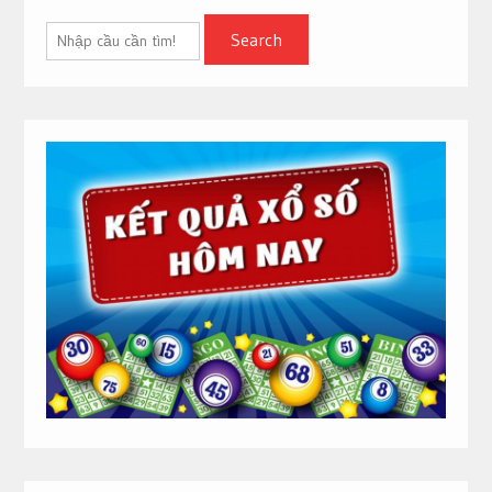
Search