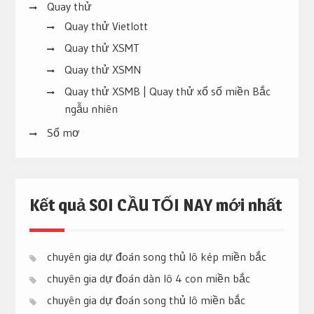
Quay thử
Quay thử Vietlott
Quay thử XSMT
Quay thử XSMN
Quay thử XSMB | Quay thử xổ số miền Bắc
ngẫu nhiên
Sổ mơ
Kết quả SOI CẦU TỐI NAY mới nhất
chuyên gia dự đoán song thủ lô kép miền bắc
chuyên gia dự đoán dàn lô 4 con miền bắc
chuyên gia dự đoán song thủ lô miền bắc