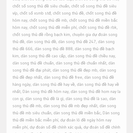
chốt số song thủ đề siêu chuẩn
,
chốt số song thủ đề siêu
víp
,
chốt số xsmb stđ
,
chốt song thủ đề
,
chốt song thủ đề
hôm nay
,
chốt song thủ đề mb
,
chốt song thủ đề miền bắc
hôm nay
,
chốt song thủ đề miễn phí
,
chốt song thủ đề rbk
,
chốt song thủ đề rồng bạch kim
,
chuyên gia dự đoán song
thủ đề
,
dàn song thủ đề
,
dàn song thủ đề 247
,
dàn song
thủ đề 666
,
dàn song thủ đề 888
,
dàn song thủ đề bạch
kim
,
dàn song thủ đề cao cấp
,
dàn song thủ đề chiều nay
,
dàn song thủ đề chuẩn
,
dàn song thủ đề chuẩn nhất
,
dàn
song thủ đề đại phát
,
dàn song thủ đề đẹp mb
,
dàn song
thủ đề đẹp nhất
,
dàn song thủ đề free
,
dàn song thủ đề
hàng ngày
,
dàn song thủ đề hay về
,
dàn song thủ đề hay về
nhất
,
Dàn song thủ đề hôm nay
,
dàn song thủ đề hom nay la
con gi
,
dàn song thủ đề là gì
,
dàn song thủ đề là sao
,
dàn
song thủ đề mb
,
dàn song thủ đề mb đẹp nhất
,
dàn song
thủ đề mb siêu chuẩn
,
dàn song thủ đề miền bắc
,
Dàn song
thủ đề miền bắc miễn phí
,
dự đoán lô đề ngày hôm nay
miễn phí
,
dự đoán số đề chính xác quả
,
dự đoán số đề chính