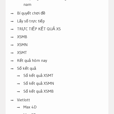
nam
Bí quyết chơi đề
Lấy số trực tiếp
TRỰC TIẾP KẾT QUẢ XS
XSMB
XSMN
XSMT
Kết quả hôm nay
Sổ kết quả
Sổ kết quả XSMT
Sổ kết quả XSMN
Sổ kết quả XSMB
Vietlott
Max 4D