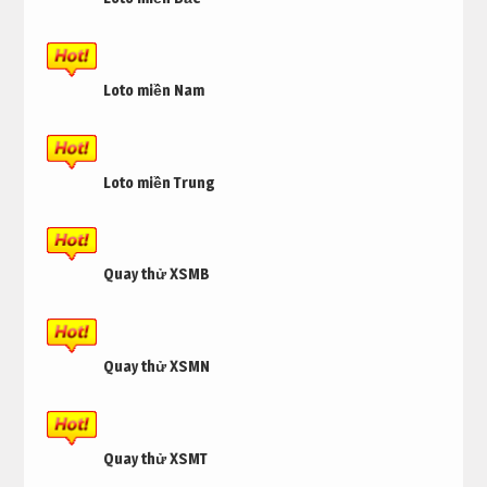
Loto miền Nam
Loto miền Trung
Quay thử XSMB
Quay thử XSMN
Quay thử XSMT