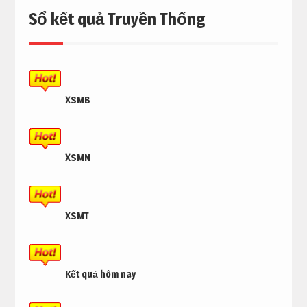
Sổ kết quả Truyền Thống
XSMB
XSMN
XSMT
Kết quả hôm nay