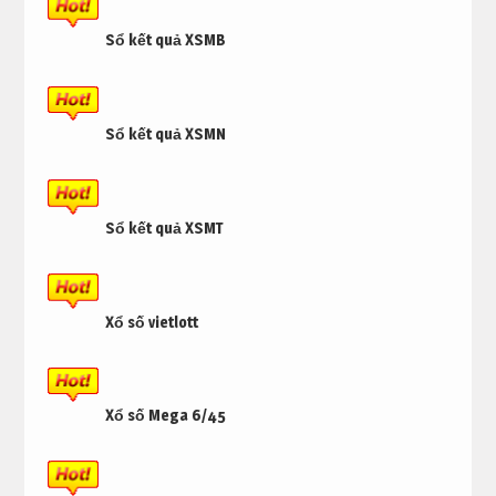
Sổ kết quả XSMB
Sổ kết quả XSMN
Sổ kết quả XSMT
Xổ số vietlott
Xổ số Mega 6/45