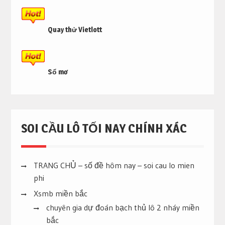
Quay thử Vietlott
Sổ mơ
SOI CẦU LÔ TỐI NAY CHÍNH XÁC
TRANG CHỦ – số đề hôm nay – soi cau lo mien
phi
Xsmb miền bắc
chuyên gia dự đoán bạch thủ lô 2 nháy miền
bắc