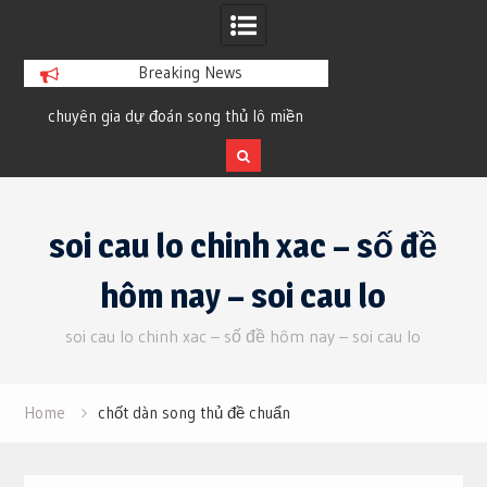
Breaking News
chuyên gia dự đoán dàn lô 10 con miền
chuyên gia dự đoá
bắc
miền
Skip
to
soi cau lo chinh xac – số đề
content
hôm nay – soi cau lo
soi cau lo chinh xac – số đề hôm nay – soi cau lo
Home
chốt dàn song thủ đề chuẩn