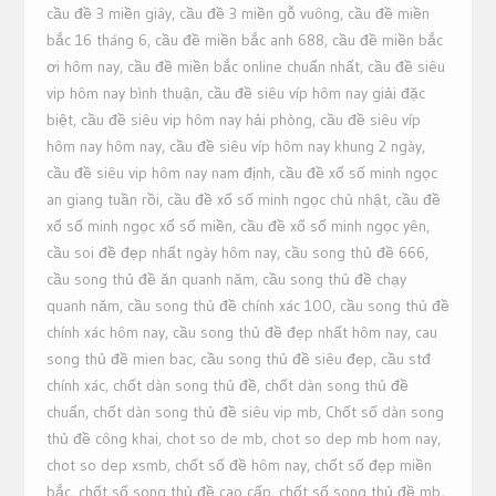
cầu đề 3 miền giây
,
cầu đề 3 miền gỗ vuông
,
cầu đề miền
bắc 16 tháng 6
,
cầu đề miền bắc anh 688
,
cầu đề miền bắc
ơi hôm nay
,
cầu đề miền bắc online chuẩn nhất
,
cầu đề siêu
vip hôm nay bình thuận
,
cầu đề siêu víp hôm nay giải đặc
biệt
,
cầu đề siêu vip hôm nay hải phòng
,
cầu đề siêu víp
hôm nay hôm nay
,
cầu đề siêu víp hôm nay khung 2 ngày
,
cầu đề siêu vip hôm nay nam định
,
cầu đề xổ số minh ngọc
an giang tuần rồi
,
cầu đề xổ số minh ngọc chủ nhật
,
cầu đề
xổ số minh ngọc xổ số miền
,
cầu đề xổ số minh ngọc yên
,
cầu soi đề đẹp nhất ngày hôm nay
,
cầu song thủ đề 666
,
cầu song thủ đề ăn quanh năm
,
cầu song thủ đề chạy
quanh năm
,
cầu song thủ đề chính xác 100
,
cầu song thủ đề
chính xác hôm nay
,
cầu song thủ đề đẹp nhất hôm nay
,
cau
song thủ đề mien bac
,
cầu song thủ đề siêu đẹp
,
cầu stđ
chính xác
,
chốt dàn song thủ đề
,
chốt dàn song thủ đề
chuẩn
,
chốt dàn song thủ đề siêu vip mb
,
Chốt số dàn song
thủ đề công khai
,
chot so de mb
,
chot so dep mb hom nay
,
chot so dep xsmb
,
chốt số đề hôm nay
,
chốt số đẹp miền
bắc
,
chốt số song thủ đề cao cấp
,
chốt số song thủ đề mb
,