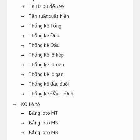
TK từ 00 đến 99
Tần suất xuất hiện
Thống kê Tổng
Thống kê Đuôi
Thống kê Đầu
Thống kê lô kép
Thống kê lô xiên
Thống kê lô gan
Thống kê đầu đuôi
Thống kê Đầu – Đuôi
KQ Lô tô
Bảng loto MT
Bảng loto MN
Bảng loto MB