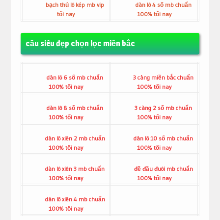
bạch thủ lô kép mb vip
dàn lô 4 số mb chuẩn
tối nay
100% tối nay
cầu siêu đẹp chọn lọc miền bắc
dàn lô 6 số mb chuẩn
3 càng miền bắc chuẩn
100% tối nay
100% tối nay
dàn lô 8 số mb chuẩn
3 càng 2 số mb chuẩn
100% tối nay
100% tối nay
dàn lô xiên 2 mb chuẩn
dàn lô 10 số mb chuẩn
100% tối nay
100% tối nay
dàn lô xiên 3 mb chuẩn
đề đầu đuôi mb chuẩn
100% tối nay
100% tối nay
dàn lô xiên 4 mb chuẩn
100% tối nay