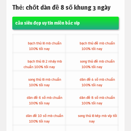
Thẻ:
chốt dàn đề 8 số khung 3 ngày
cầu siêu đẹp uy tín miền bắc víp
bạch thủ lô mb chuẩn
bạch thủ đề mb chuẩn
100% tối nay
100% tối nay
bạch thủ lô 2 nháy mb
song thủ đề mb chuẩn
chuẩn 100% tối nay
100% tối nay
song thủ lô mb chuẩn
dàn đề 4 số mb chuẩn
100% tối nay
100% tối nay
dàn đề 6 số mb chuẩn
dàn đề 8 số mb chuẩn
100% tối nay
100% tối nay
dàn đề 10 số mb chuẩn
song thủ lô kép mb víp tối
100% tối nay
nay