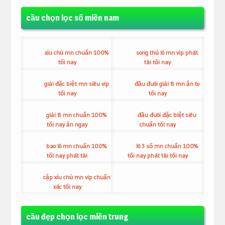
cầu chọn lọc số miền nam
xỉu chủ mn chuẩn 100%
song thủ lô mn vip phát
tối nay
tài tối nay
giải đặc biệt mn siêu vip
đầu đuôi giải 8 mn ăn to
tối nay
tối nay
giải 8 mn chuẩn 100%
đầu đuôi đặc biệt siêu
tối nay ăn ngay
chuẩn tối nay
bao lô mn chuẩn 100%
lô 3 số mn chuẩn 100%
tối nay phát tài
tối nay phát tài tối nay
cặp xỉu chủ mn vip chuẩn
xác tối nay
cầu đẹp chọn lọc miền trung