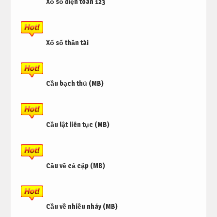
Xổ số điện toán 123
Xổ số thần tài
Cầu bạch thủ (MB)
Cầu lật liên tục (MB)
Cầu về cả cặp (MB)
Cầu về nhiều nháy (MB)