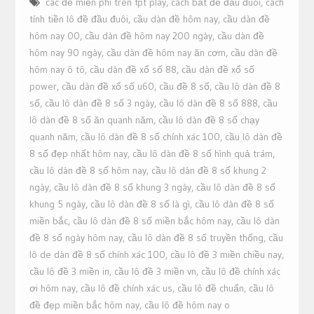
các đề miễn phí trên fpt play
,
cách bắt đề đầu đuôi
,
cách
tính tiền lô đề đầu đuôi
,
cầu dàn đề hôm nay
,
cầu dàn đề
hôm nay 00
,
cầu dàn đề hôm nay 200 ngày
,
cầu dàn đề
hôm nay 90 ngày
,
cầu dàn đề hôm nay ăn cơm
,
cầu dàn đề
hôm nay ô tô
,
cầu dàn đề xổ số 88
,
cầu dàn đề xổ số
power
,
cầu dàn đề xổ số u60
,
cầu đề 8 số
,
cầu lô dàn đề 8
số
,
cầu lô dàn đề 8 số 3 ngày
,
cầu lô dàn đề 8 số 888
,
cầu
lô dàn đề 8 số ăn quanh năm
,
cầu lô dàn đề 8 số chạy
quanh năm
,
cầu lô dàn đề 8 số chính xác 100
,
cầu lô dàn đề
8 số đẹp nhất hôm nay
,
cầu lô dàn đề 8 số hình quả trám
,
cầu lô dàn đề 8 số hôm nay
,
cầu lô dàn đề 8 số khung 2
ngày
,
cầu lô dàn đề 8 số khung 3 ngày
,
cầu lô dàn đề 8 số
khung 5 ngày
,
cầu lô dàn đề 8 số là gì
,
cầu lô dàn đề 8 số
miền bắc
,
cầu lô dàn đề 8 số miền bắc hôm nay
,
cầu lô dàn
đề 8 số ngày hôm nay
,
cầu lô dàn đề 8 số truyền thống
,
cầu
lô de dàn đề 8 số chính xác 100
,
cầu lô đề 3 miền chiều nay
,
cầu lô đề 3 miền in
,
cầu lô đề 3 miền vn
,
cầu lô đề chính xác
ơi hôm nay
,
cầu lô đề chính xác us
,
cầu lô đề chuẩn
,
cầu lô
đề đẹp miền bắc hôm nay
,
cầu lô đề hôm nay o