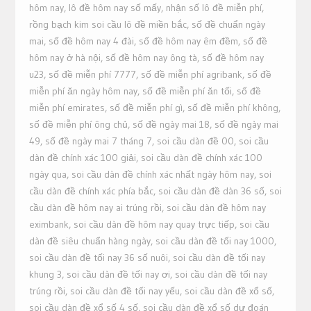
hôm nay
,
lô đề hôm nay số mấy
,
nhận số lô đề miễn phí
,
rồng bạch kim soi cầu lô đề miền bắc
,
số đề chuẩn ngày
mai
,
số đề hôm nay 4 đài
,
số đề hôm nay êm đềm
,
số đề
hôm nay ở hà nội
,
số đề hôm nay ông tà
,
số đề hôm nay
u23
,
số đề miễn phí 7777
,
số đề miễn phí agribank
,
số đề
miễn phí ăn ngày hôm nay
,
số đề miễn phí ăn tối
,
số đề
miễn phí emirates
,
số đề miễn phí gì
,
số đề miễn phí không
,
số đề miễn phí ông chủ
,
số đề ngày mai 18
,
số đề ngày mai
49
,
số đề ngày mai 7 tháng 7
,
soi cầu dàn đề 00
,
soi cầu
dàn đề chính xác 100 giải
,
soi cầu dàn đề chính xác 100
ngày qua
,
soi cầu dàn đề chính xác nhất ngày hôm nay
,
soi
cầu dàn đề chính xác phía bắc
,
soi cầu dàn đề dàn 36 số
,
soi
cầu dàn đề hôm nay ai trúng rồi
,
soi cầu dàn đề hôm nay
eximbank
,
soi cầu dàn đề hôm nay quay trực tiếp
,
soi cầu
dàn đề siêu chuẩn hàng ngày
,
soi cầu dàn đề tối nay 1000
,
soi cầu dàn đề tối nay 36 số nuôi
,
soi cầu dàn đề tối nay
khung 3
,
soi cầu dàn đề tối nay ơi
,
soi cầu dàn đề tối nay
trúng rồi
,
soi cầu dàn đề tối nay yếu
,
soi cầu dàn đề xổ số
,
soi cầu dàn đề xổ số 4 số
,
soi cầu dàn đề xổ số dự đoán