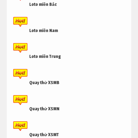
Loto miền Bắc
Loto miền Nam
Loto miền Trung
Quay thử XSMB
Quay thử XSMN
Quay thử XSMT