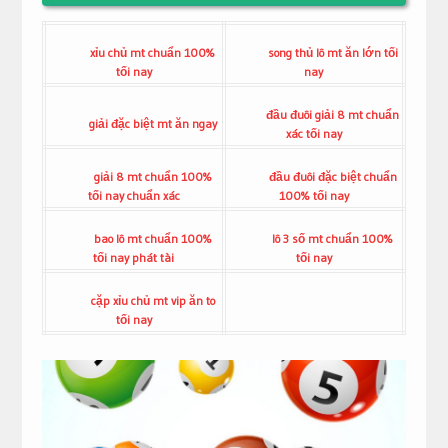
xỉu chủ mt chuẩn 100%
song thủ lô mt ăn lớn tối
tối nay
nay
đầu đuôi giải 8 mt chuẩn
giải đặc biệt mt ăn ngay
xác tối nay
giải 8 mt chuẩn 100%
đầu đuôi đặc biệt chuẩn
tối nay chuẩn xác
100% tối nay
bao lô mt chuẩn 100%
lô 3 số mt chuẩn 100%
tối nay phát tài
tối nay
cặp xỉu chủ mt vip ăn to
tối nay