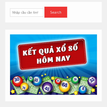
Search