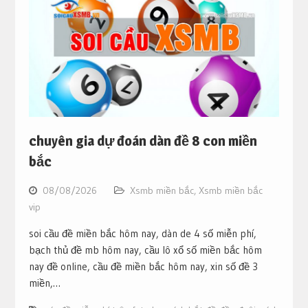
chuyên gia dự đoán dàn đề 8 con miền
bắc
08/08/2026
Xsmb miền bắc
,
Xsmb miền bắc
vip
soi cầu đề miền bắc hôm nay, dàn de 4 số miễn phí,
bạch thủ đề mb hôm nay, cầu lô xổ số miền bắc hôm
nay đề online, cầu đề miền bắc hôm nay, xin số đề 3
miền,…