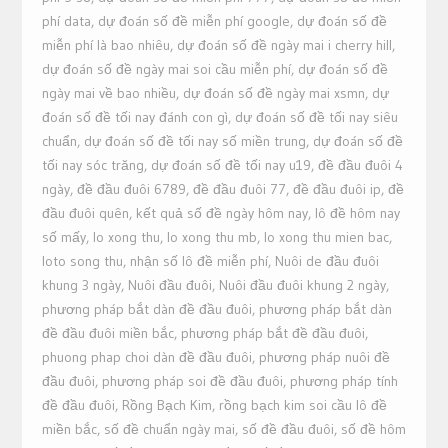
phí data
,
dự đoán số đề miễn phí google
,
dự đoán số đề
miễn phí là bao nhiêu
,
dự đoán số đề ngày mai i cherry hill
,
dự đoán số đề ngày mai soi cầu miễn phí
,
dự đoán số đề
ngày mai về bao nhiều
,
dự đoán số đề ngày mai xsmn
,
dự
đoán số đề tối nay đánh con gì
,
dự đoán số đề tối nay siêu
chuẩn
,
dự đoán số đề tối nay số miền trung
,
dự đoán số đề
tối nay sóc trăng
,
dự đoán số đề tối nay u19
,
đề đầu đuôi 4
ngày
,
đề đầu đuôi 6789
,
đề đầu đuôi 77
,
đề đầu đuôi ip
,
đề
đầu đuôi quên
,
kết quả số đề ngày hôm nay
,
lô đề hôm nay
số mấy
,
lo xong thu
,
lo xong thu mb
,
lo xong thu mien bac
,
loto song thu
,
nhận số lô đề miễn phí
,
Nuôi de đầu đuôi
khung 3 ngày
,
Nuôi đầu đuôi
,
Nuôi đầu đuôi khung 2 ngày
,
phương pháp bắt dàn đề đầu đuôi
,
phương pháp bắt dàn
đề đầu đuôi miền bắc
,
phương pháp bắt đề đầu đuôi
,
phuong phap choi dàn đề đầu đuôi
,
phương pháp nuôi đề
đầu đuôi
,
phương pháp soi đề đầu đuôi
,
phương pháp tính
đề đầu đuôi
,
Rồng Bạch Kim
,
rồng bạch kim soi cầu lô đề
miền bắc
,
số đề chuẩn ngày mai
,
số đề đầu đuôi
,
số đề hôm