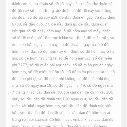
đánh con gì
,
dự đoán số đề tối nay siêu chuẩn
,
dự đoán số
đề tối nay số miền trung
,
dự đoán số đề tối nay sóc trăng
,
dự đoán số đề tối nay u19
,
đề đầu đuôi 4 ngày
,
đề đầu đuôi
6789
,
đề đầu đuôi 77
,
đề đầu đuôi ip
,
đề đầu đuôi quên
,
kết quả số đề ngày hôm nay
,
lô đề hôm nay số mấy
,
nhận
số lô đề miễn phí
,
rồng bạch kim soi cầu lô đề miền bắc
,
so
de mien bắc ngay hom nay
,
số đề chuẩn ngày mai
,
số đề
hôm nay 4 đài
,
số đề hôm nay êm đềm
,
số đề hôm nay ở hà
nội
,
số đề hôm nay ông tà
,
số đề hôm nay u23
,
số đề miễn
phí 7777
,
số đề miễn phí agribank
,
số đề miễn phí ăn ngày
hôm nay
,
số đề miễn phí ăn tối
,
số đề miễn phí emirates
,
số
đề miễn phí gì
,
số đề miễn phí không
,
số đề miễn phí ông
chủ
,
số đề ngày mai 18
,
số đề ngày mai 49
,
số đề ngày mai
7 tháng 7
,
soi cầu dàn đề 00
,
soi cầu dàn đề chính xác 100
giải
,
soi cầu dàn đề chính xác 100 ngày qua
,
soi cầu dàn đề
chính xác nhất ngày hôm nay
,
soi cầu dàn đề chính xác phía
bắc
,
soi cầu dàn đề dàn 36 số
,
soi cầu dàn đề hôm nay ai
trúng rồi
,
soi cầu dàn đề hôm nay eximbank
,
soi cầu dàn đề
hôm nay quay trực tiếp
,
soi cầu dàn đề siêu chuẩn hàng