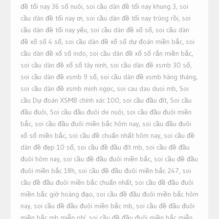
đề tối nay 36 số nuôi
,
soi cầu dàn đề tối nay khung 3
,
soi
cầu dàn đề tối nay ơi
,
soi cầu dàn đề tối nay trúng rồi
,
soi
cầu dàn đề tối nay yếu
,
soi cầu dàn đề xổ số
,
soi cầu dàn
đề xổ số 4 số
,
soi cầu dàn đề xổ số dự đoán miền bắc
,
soi
cầu dàn đề xổ số indo
,
soi cầu dàn đề xổ số rắn miền bắc
,
soi cầu dàn đề xổ số tây ninh
,
soi cầu dàn đề xsmb 30 số
,
soi cầu dàn đề xsmb 9 số
,
soi cầu dàn đề xsmb hàng tháng
,
soi cầu dàn đề xsmb minh ngọc
,
soi cau dau duoi mb
,
Soi
cầu Dự đoán XSMB chính xác 100
,
soi cầu đầu đít
,
Soi cầu
đầu đuôi
,
Soi cầu đầu đuôi de nuôi
,
soi cầu đầu đuôi miền
bắc
,
soi cầu đầu đuôi miền bắc hôm nay
,
soi cầu đầu đuôi
xổ số miền bắc
,
soi cầu đề chuẩn nhất hôm nay
,
soi cầu đề
dàn đề đẹp 10 số
,
soi cầu đề đầu đít mb
,
soi cầu đề đầu
đuôi hôm nay
,
soi cầu đề đầu đuôi miền bắc
,
soi cầu đề đầu
đuôi miền bắc 18h
,
soi cầu đề đầu đuôi miền bắc 247
,
soi
cầu đề đầu đuôi miền bắc chuẩn nhất
,
soi cầu đề đầu đuôi
miền bắc giờ hoàng đạo
,
soi cầu đề đầu đuôi miền bắc hôm
nay
,
soi cầu đề đầu đuôi miền bắc mb
,
soi cầu đề đầu đuôi
miền bắc mb miễn phí
,
soi cầu đề đầu đuôi miền bắc miễn