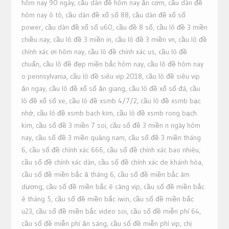
hôm nay 90 ngày
,
cầu dàn đề hôm nay ăn cơm
,
cầu dàn đề
hôm nay ô tô
,
cầu dàn đề xổ số 88
,
cầu dàn đề xổ số
power
,
cầu dàn đề xổ số u60
,
cầu đề 8 số
,
cầu lô đề 3 miền
chiều nay
,
cầu lô đề 3 miền in
,
cầu lô đề 3 miền vn
,
cầu lô đề
chính xác ơi hôm nay
,
cầu lô đề chính xác us
,
cầu lô đề
chuẩn
,
cầu lô đề đẹp miền bắc hôm nay
,
cầu lô đề hôm nay
o pennsylvania
,
cầu lô đề siêu vip 2018
,
cầu lô đề siêu vip
ăn ngay
,
cầu lô đề xổ số ăn giang
,
cầu lô đề xổ số đá
,
cầu
lô đề xổ số xe
,
cầu lô đề xsmb 4/7/2
,
cầu lô đề xsmb bạc
nhớ
,
cầu lô đề xsmb bach kim
,
cầu lô đề xsmb rong bạch
kim
,
cầu số đề 3 miền 7 soi
,
cầu số đề 3 miền n ngày hôm
nay
,
cầu số đề 3 miền quảng nam
,
cầu số đề 3 miền tháng
6
,
cầu số đề chính xác 666
,
cầu số đề chính xác bao nhiêu
,
cầu số đề chính xác dàn
,
cầu số đề chính xác de khánh hòa
,
cầu số đề miền bắc ă tháng 6
,
cầu số đề miền bắc âm
dương
,
cầu số đề miền bắc ê càng vip
,
cầu số đề miền bắc
ê tháng 5
,
cầu số đề miền bắc iwin
,
cầu số đề miền bắc
u23
,
cầu số đề miền bắc video soi
,
cầu số đề miễn phí 64
,
cầu số đề miễn phí ăn sáng
,
cầu số đề miễn phí vip
,
chị