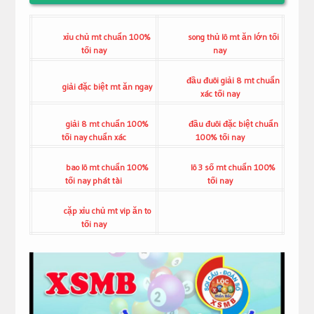
xỉu chủ mt chuẩn 100%
song thủ lô mt ăn lớn tối
tối nay
nay
đầu đuôi giải 8 mt chuẩn
giải đặc biệt mt ăn ngay
xác tối nay
giải 8 mt chuẩn 100%
đầu đuôi đặc biệt chuẩn
tối nay chuẩn xác
100% tối nay
bao lô mt chuẩn 100%
lô 3 số mt chuẩn 100%
tối nay phát tài
tối nay
cặp xỉu chủ mt vip ăn to
tối nay