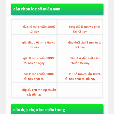
cầu chọn lọc số miền nam
xỉu chủ mn chuẩn 100%
song thủ lô mn vip phát
tối nay
tài tối nay
giải đặc biệt mn siêu vip
đầu đuôi giải 8 mn ăn to
tối nay
tối nay
giải 8 mn chuẩn 100%
đầu đuôi đặc biệt siêu
tối nay ăn ngay
chuẩn tối nay
bao lô mn chuẩn 100%
lô 3 số mn chuẩn 100%
tối nay phát tài
tối nay phát tài tối nay
cặp xỉu chủ mn vip chuẩn
xác tối nay
cầu đẹp chọn lọc miền trung