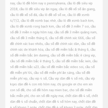
nay
,
cầu lô đề hôm nay o pennsylvania
,
cầu lô đề siêu vip
2018
,
cầu lô đề siêu vip ăn ngay
,
cầu lô đề xổ số ăn giang
,
cầu lô đề xổ số đá
,
cầu lô đề xổ số xe
,
cầu lô đề xsmb
4/7/2
,
cầu lô đề xsmb bạc nhớ
,
cầu lô đề xsmb bach kim
,
cầu lô đề xsmb rong bạch kim
,
cầu số đề 3 miền 7 soi
,
cầu
số đề 3 miền n ngày hôm nay
,
cầu số đề 3 miền quảng nam
,
cầu số đề 3 miền tháng 6
,
cầu số đề chính xác 666
,
cầu số
đề chính xác bao nhiêu
,
cầu số đề chính xác dàn
,
cầu số đề
chính xác de khánh hòa
,
cầu số đề miền bắc ă tháng 6
,
cầu
số đề miền bắc âm dương
,
cầu số đề miền bắc ê càng vip
,
cầu số đề miền bắc ê tháng 5
,
cầu số đề miền bắc iwin
,
cầu
số đề miền bắc u23
,
cầu số đề miền bắc video soi
,
cầu số
đề miễn phí 64
,
cầu số đề miễn phí ăn sáng
,
cầu số đề
miễn phí vip
,
cầu vip 4 số
,
Cầu vip dàn đề 4 số mb
,
cầu víp
kqxs dàn đề 4 con mb hôm nay
,
chị google ơi cho em xin
con số đề
,
cho số đề hôm nay mien bac
,
cho số đề miền
bắc miễn phí
,
cho xin số đề ngày mai
,
chốt dàn đề 4 số
,
chốt
dàn đề 4 số chuẩn
,
chốt dàn đề 4 số hôm nay
,
chốt dàn đề
4 số khung 2 ngày
,
chốt dàn đề 4 số khung 3 ngày
,
chốt dàn