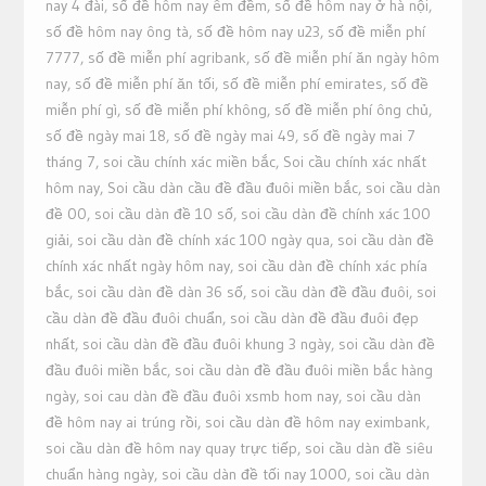
nay 4 đài
,
số đề hôm nay êm đềm
,
số đề hôm nay ở hà nội
,
số đề hôm nay ông tà
,
số đề hôm nay u23
,
số đề miễn phí
7777
,
số đề miễn phí agribank
,
số đề miễn phí ăn ngày hôm
nay
,
số đề miễn phí ăn tối
,
số đề miễn phí emirates
,
số đề
miễn phí gì
,
số đề miễn phí không
,
số đề miễn phí ông chủ
,
số đề ngày mai 18
,
số đề ngày mai 49
,
số đề ngày mai 7
tháng 7
,
soi cầu chính xác miền bắc
,
Soi cầu chính xác nhất
hôm nay
,
Soi cầu dàn cầu đề đầu đuôi miền bắc
,
soi cầu dàn
đề 00
,
soi cầu dàn đề 10 số
,
soi cầu dàn đề chính xác 100
giải
,
soi cầu dàn đề chính xác 100 ngày qua
,
soi cầu dàn đề
chính xác nhất ngày hôm nay
,
soi cầu dàn đề chính xác phía
bắc
,
soi cầu dàn đề dàn 36 số
,
soi cầu dàn đề đầu đuôi
,
soi
cầu dàn đề đầu đuôi chuẩn
,
soi cầu dàn đề đầu đuôi đẹp
nhất
,
soi cầu dàn đề đầu đuôi khung 3 ngày
,
soi cầu dàn đề
đầu đuôi miền bắc
,
soi cầu dàn đề đầu đuôi miền bắc hàng
ngày
,
soi cau dàn đề đầu đuôi xsmb hom nay
,
soi cầu dàn
đề hôm nay ai trúng rồi
,
soi cầu dàn đề hôm nay eximbank
,
soi cầu dàn đề hôm nay quay trực tiếp
,
soi cầu dàn đề siêu
chuẩn hàng ngày
,
soi cầu dàn đề tối nay 1000
,
soi cầu dàn