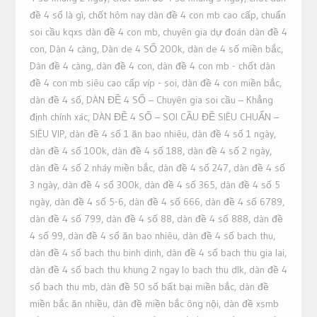
đề 4 số là gì
,
chốt hôm nay dàn đề 4 con mb cao cấp
,
chuẩn
soi cầu kqxs dàn đề 4 con mb
,
chuyên gia dự đoán dàn đề 4
con
,
Dàn 4 càng
,
Dàn de 4 SỐ 200k
,
dàn de 4 số miền bắc
,
Dàn đề 4 càng
,
dàn đề 4 con
,
dàn đề 4 con mb - chốt dàn
đề 4 con mb siêu cao cấp víp - soi
,
dàn đề 4 con miền bắc
,
dàn đề 4 số
,
DÀN ĐỀ 4 SỐ – Chuyên gia soi cầu – Khẳng
định chính xác
,
DÀN ĐỀ 4 SỐ – SOI CẦU ĐỀ SIÊU CHUẨN –
SIÊU VIP
,
dàn đề 4 số 1 ăn bao nhiêu
,
dàn đề 4 số 1 ngày
,
dàn đề 4 số 100k
,
dàn đề 4 số 188
,
dàn đề 4 số 2 ngày
,
dàn đề 4 số 2 nháy miền bắc
,
dàn đề 4 số 247
,
dàn đề 4 số
3 ngày
,
dàn đề 4 số 300k
,
dàn đề 4 số 365
,
dàn đề 4 số 5
ngày
,
dàn đề 4 số 5-6
,
dàn đề 4 số 666
,
dàn đề 4 số 6789
,
dàn đề 4 số 799
,
dàn đề 4 số 88
,
dàn đề 4 số 888
,
dàn đề
4 số 99
,
dàn đề 4 số ăn bao nhiêu
,
dàn đề 4 số bach thu
,
dàn đề 4 số bach thu binh dinh
,
dàn đề 4 số bach thu gia lai
,
dàn đề 4 số bach thu khung 2 ngay lo bach thu dlk
,
dàn đề 4
số bach thu mb
,
dàn đề 50 số bất bại miền bắc
,
dàn đề
miền bắc ăn nhiều
,
dàn đề miền bắc ông nội
,
dàn đề xsmb