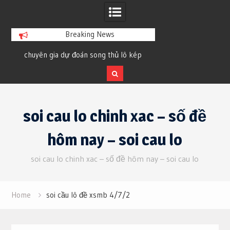
Breaking News
chuyên gia dự đoán dàn lô 4 con miền
chuyên gia dự đoán 
bắc
bắ
Skip
to
soi cau lo chinh xac – số đề
content
hôm nay – soi cau lo
soi cau lo chinh xac – số đề hôm nay – soi cau lo
Home
soi cầu lô đề xsmb 4/7/2