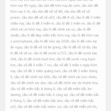
hôm nay 90 ngày
,
cầu dàn đề hôm nay ăn cơm
,
cầu dàn đề
hôm nay ô tô
,
cầu dàn đề xổ số 88
,
cầu dàn đề xổ số
power
,
cầu dàn đề xổ số u60
,
cầu đề 8 số
,
cầu lô đề 3 miền
chiều nay
,
cầu lô đề 3 miền in
,
cầu lô đề 3 miền vn
,
cầu lô đề
chính xác ơi hôm nay
,
cầu lô đề chính xác us
,
cầu lô đề
chuẩn
,
cầu lô đề đẹp miền bắc hôm nay
,
cầu lô đề hôm nay
o pennsylvania
,
cầu lô đề siêu vip 2018
,
cầu lô đề siêu vip
ăn ngay
,
cầu lô đề xổ số ăn giang
,
cầu lô đề xổ số đá
,
cầu
lô đề xổ số xe
,
cầu lô đề xsmb 4/7/2
,
cầu lô đề xsmb bạc
nhớ
,
cầu lô đề xsmb bach kim
,
cầu lô đề xsmb rong bạch
kim
,
cầu số đề 3 miền 7 soi
,
cầu số đề 3 miền n ngày hôm
nay
,
cầu số đề 3 miền quảng nam
,
cầu số đề 3 miền tháng
6
,
cầu số đề chính xác 666
,
cầu số đề chính xác bao nhiêu
,
cầu số đề chính xác dàn
,
cầu số đề chính xác de khánh hòa
,
cầu số đề miền bắc ă tháng 6
,
cầu số đề miền bắc âm
dương
,
cầu số đề miền bắc ê càng vip
,
cầu số đề miền bắc
ê tháng 5
,
cầu số đề miền bắc iwin
,
cầu số đề miền bắc
u23
,
cầu số đề miền bắc video soi
,
cầu số đề miễn phí 64
,