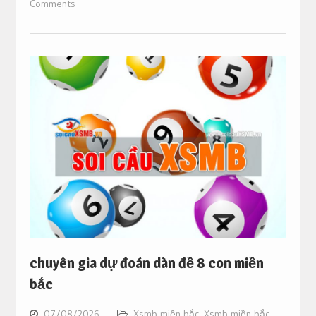
Comments
chuyên gia dự đoán dàn đề 8 con miền
bắc
07/08/2026
Xsmb miền bắc
,
Xsmb miền bắc