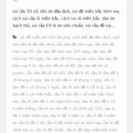
soi cầu 50 số, dàn de đầu đuôi, soi đề miền bắc hôm nay,
cách soi cầu lô miền bắc, cách soi lô miền bắc, dàn de
bạch thủ, soi cầu 69 lô de siêu chuẩn, soi cầu đề vip…
các đề miễn phí trên fpt play
,
cách bắt đề đầu đuôi
,
cách
tính tiền lô đề đầu đuôi
,
cầu dàn đề hôm nay
,
cầu dàn đề
hôm nay 00
,
cầu dàn đề hôm nay 200 ngày
,
cầu dàn đề
hôm nay 90 ngày
,
cầu dàn đề hôm nay ăn cơm
,
cầu dàn đề
hôm nay ô tô
,
cầu dàn đề xổ số 88
,
cầu dàn đề xổ số
power
,
cầu dàn đề xổ số u60
,
cầu đề 8 số
,
cầu lô dàn đề 4
số khung 2 ngày
,
cầu lô dàn đề 4 số khung 3 ngày
,
cầu lô
dàn đề 4 số khung 5 ngày
,
cầu lô dàn đề 4 số là gì
,
cầu lô
dàn đề 4 số miền bắc
,
cầu lô dàn đề 4 số miền bắc hôm
nay
,
cầu lô dàn đề 4 số ngày hôm nay
,
cầu lô dàn đề 4 số
truyền thống
,
cầu lô de dàn đề 4 số chính xác 100
,
cầu lô
đề 3 miền chiều nay
,
cầu lô đề 3 miền in
,
cầu lô đề 3 miền
vn
,
cầu lô đề 4 số
,
cầu lô đề chính xác ơi hôm nay
,
cầu lô đề
chính xác us
,
cầu lô đề chuẩn
,
cầu lô đề đẹp miền bắc hôm