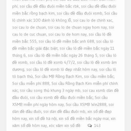
phí
,
soi cầu đề đầu đuôi miền bắc rbk
,
soi cầu đề đầu đuôi
miền bắc rồng bạch kim
,
soi cầu đề đầu đuôi xsmb
,
Soi cầu
lô chính xác 100 đánh lô không lỗ
,
soi cau lo de chinh xac
,
soi cau lo de chuan
,
soi cau lo de chuan ngay hom nay
,
soi
cau lo de cuc chuan
,
soi cau lo de hom nay
,
soi cầu lô đề
miền bắc 555
,
soi cầu lô đề miền bắc anh 688
,
soi cầu lô
đề miền bắc giải đặc biệt
,
soi cầu lô đề miền bắc ngày 11
tháng 6
,
soi cầu lô đề miền bắc ngày 26 tháng 5
,
soi cầu lô
đề xsmb
,
soi cầu lô đề xsmb 4/7/2
,
soi cầu lô đề xsmb âm
dương
,
soi cầu lô đề xsmb lô đẹp nhất hôm nay
,
soi cầu lô
tô bạch thủ
,
Soi cầu MB Rồng Bạch Kim
,
soi cầu miền bắc
,
Soi cầu miễn phí 888
,
Soi cầu Rồng Bạch Kim miễn phí chính
xác
,
soi cầu song thủ khung 3 ngày mb
,
soi cau xsmb dàn đề
đầu đuôi
,
soi cầu xsmb đề đầu đuôi miền bắc
,
Soi cầu
XSMB miễn phí ngày hôm nay
,
Soi cầu XSMB Win2888
,
soi
dàn đề đầu đuôi
,
soi dàn đề đầu đuôi mb
,
xin số đề đẹp
hôm nay
,
xin số đề hà nội
,
xin số đề miền bắc ngày mai
,
xin
xăm số đề hôm nay
,
xóc xăm xin số đề
143