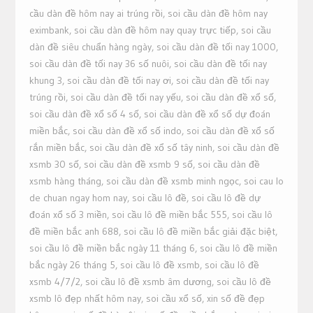
cầu dàn đề hôm nay ai trúng rồi
,
soi cầu dàn đề hôm nay
eximbank
,
soi cầu dàn đề hôm nay quay trực tiếp
,
soi cầu
dàn đề siêu chuẩn hàng ngày
,
soi cầu dàn đề tối nay 1000
,
soi cầu dàn đề tối nay 36 số nuôi
,
soi cầu dàn đề tối nay
khung 3
,
soi cầu dàn đề tối nay ơi
,
soi cầu dàn đề tối nay
trúng rồi
,
soi cầu dàn đề tối nay yếu
,
soi cầu dàn đề xổ số
,
soi cầu dàn đề xổ số 4 số
,
soi cầu dàn đề xổ số dự đoán
miền bắc
,
soi cầu dàn đề xổ số indo
,
soi cầu dàn đề xổ số
rắn miền bắc
,
soi cầu dàn đề xổ số tây ninh
,
soi cầu dàn đề
xsmb 30 số
,
soi cầu dàn đề xsmb 9 số
,
soi cầu dàn đề
xsmb hàng tháng
,
soi cầu dàn đề xsmb minh ngọc
,
soi cau lo
de chuan ngay hom nay
,
soi cầu lô đề
,
soi cầu lô đề dự
đoán xổ số 3 miền
,
soi cầu lô đề miền bắc 555
,
soi cầu lô
đề miền bắc anh 688
,
soi cầu lô đề miền bắc giải đặc biệt
,
soi cầu lô đề miền bắc ngày 11 tháng 6
,
soi cầu lô đề miền
bắc ngày 26 tháng 5
,
soi cầu lô đề xsmb
,
soi cầu lô đề
xsmb 4/7/2
,
soi cầu lô đề xsmb âm dương
,
soi cầu lô đề
xsmb lô đẹp nhất hôm nay
,
soi cầu xổ số
,
xin số đề đẹp