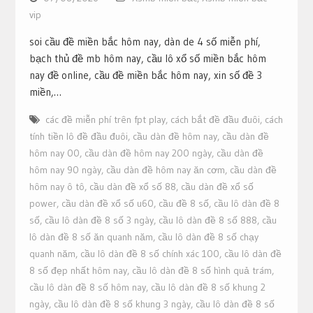
vip
soi cầu đề miền bắc hôm nay, dàn de 4 số miễn phí,
bạch thủ đề mb hôm nay, cầu lô xổ số miền bắc hôm
nay đề online, cầu đề miền bắc hôm nay, xin số đề 3
miền,…
các đề miễn phí trên fpt play
,
cách bắt đề đầu đuôi
,
cách
tính tiền lô đề đầu đuôi
,
cầu dàn đề hôm nay
,
cầu dàn đề
hôm nay 00
,
cầu dàn đề hôm nay 200 ngày
,
cầu dàn đề
hôm nay 90 ngày
,
cầu dàn đề hôm nay ăn cơm
,
cầu dàn đề
hôm nay ô tô
,
cầu dàn đề xổ số 88
,
cầu dàn đề xổ số
power
,
cầu dàn đề xổ số u60
,
cầu đề 8 số
,
cầu lô dàn đề 8
số
,
cầu lô dàn đề 8 số 3 ngày
,
cầu lô dàn đề 8 số 888
,
cầu
lô dàn đề 8 số ăn quanh năm
,
cầu lô dàn đề 8 số chạy
quanh năm
,
cầu lô dàn đề 8 số chính xác 100
,
cầu lô dàn đề
8 số đẹp nhất hôm nay
,
cầu lô dàn đề 8 số hình quả trám
,
cầu lô dàn đề 8 số hôm nay
,
cầu lô dàn đề 8 số khung 2
ngày
,
cầu lô dàn đề 8 số khung 3 ngày
,
cầu lô dàn đề 8 số