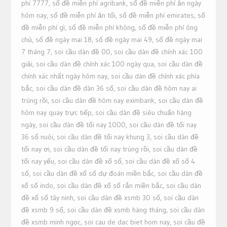
phí 7777
,
số đề miễn phí agribank
,
số đề miễn phí ăn ngày
hôm nay
,
số đề miễn phí ăn tối
,
số đề miễn phí emirates
,
số
đề miễn phí gì
,
số đề miễn phí không
,
số đề miễn phí ông
chủ
,
số đề ngày mai 18
,
số đề ngày mai 49
,
số đề ngày mai
7 tháng 7
,
soi cầu dàn đề 00
,
soi cầu dàn đề chính xác 100
giải
,
soi cầu dàn đề chính xác 100 ngày qua
,
soi cầu dàn đề
chính xác nhất ngày hôm nay
,
soi cầu dàn đề chính xác phía
bắc
,
soi cầu dàn đề dàn 36 số
,
soi cầu dàn đề hôm nay ai
trúng rồi
,
soi cầu dàn đề hôm nay eximbank
,
soi cầu dàn đề
hôm nay quay trực tiếp
,
soi cầu dàn đề siêu chuẩn hàng
ngày
,
soi cầu dàn đề tối nay 1000
,
soi cầu dàn đề tối nay
36 số nuôi
,
soi cầu dàn đề tối nay khung 3
,
soi cầu dàn đề
tối nay ơi
,
soi cầu dàn đề tối nay trúng rồi
,
soi cầu dàn đề
tối nay yếu
,
soi cầu dàn đề xổ số
,
soi cầu dàn đề xổ số 4
số
,
soi cầu dàn đề xổ số dự đoán miền bắc
,
soi cầu dàn đề
xổ số indo
,
soi cầu dàn đề xổ số rắn miền bắc
,
soi cầu dàn
đề xổ số tây ninh
,
soi cầu dàn đề xsmb 30 số
,
soi cầu dàn
đề xsmb 9 số
,
soi cầu dàn đề xsmb hàng tháng
,
soi cầu dàn
đề xsmb minh ngọc
,
soi cau de dac biet hom nay
,
soi cầu đề