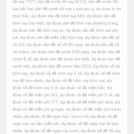
tối nay 7777
,
dàn đề xsmb tối nay 9/7/2
,
dàn đề xsmb tối
nay bất bại
,
dàn đề xsmb tối nay o passaic nj
,
du doan lo de
mien bắc
,
dự đoán dàn đề hôm nay 666
,
dự đoán dàn đề
hôm nay hay nhất
,
dự đoán dàn đề hôm nay phương trang
,
dự đoán dàn đề hôm nay sjc
,
dự đoán dàn đề hôm nay yên
bái
,
dự đoán dàn đề miền bắc hôm nay
,
dự đoán dàn đề xổ
số 123
,
dự đoán dàn đề xổ số 90 ngày
,
dự đoán dàn đề xổ
số online
,
dự đoán dàn đề xsmb 100 ngày
,
dự đoán dàn đề
xsmb 8 số
,
dự đoán dàn đề xsmb âm nhất
,
dự đoán dàn đề
xsmb bắc
,
dự đoán dàn đề xsmb năm 2022
,
Dự đoán số de
hôm nay
,
dự đoán số đề hôm nay 5 số
,
dự đoán số đề hôm
nay đổ bao nhiêu
,
dự đoán số đề hôm nay hôm nay
,
dự
đoán số đề hôm nay ô tô
,
dự đoán số đề miền bắc
,
dự
đoán số đề miễn phí 365
,
dự đoán số đề miễn phí 5 số
,
dự
đoán số đề miễn phí 777
,
dự đoán số đề miễn phí data
,
dự
đoán số đề miễn phí google
,
dự đoán số đề miễn phí là bao
nhiêu
,
dự đoán số đề ngày mai i cherry hill
,
dự đoán số đề
ngày mai soi cầu miễn phí
,
dự đoán số đề ngày mai về bao
nhiều
,
dự đoán số đề ngày mai xsmn
,
dự đoán số đề tối nay