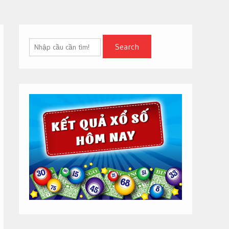
Search