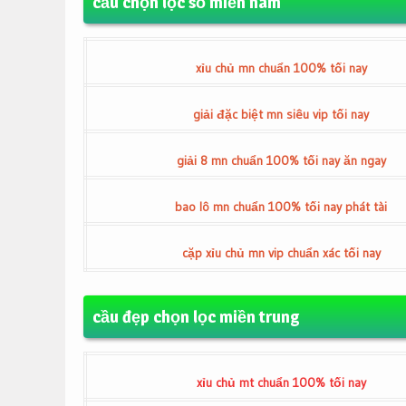
cầu chọn lọc số miền nam
xỉu chủ mn chuẩn 100% tối nay
giải đặc biệt mn siêu vip tối nay
giải 8 mn chuẩn 100% tối nay ăn ngay
bao lô mn chuẩn 100% tối nay phát tài
cặp xỉu chủ mn vip chuẩn xác tối nay
cầu đẹp chọn lọc miền trung
xỉu chủ mt chuẩn 100% tối nay