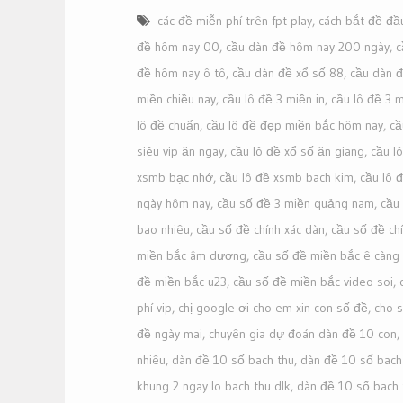
các đề miễn phí trên fpt play
,
cách bắt đề đầ
đề hôm nay 00
,
cầu dàn đề hôm nay 200 ngày
,
c
đề hôm nay ô tô
,
cầu dàn đề xổ số 88
,
cầu dàn 
miền chiều nay
,
cầu lô đề 3 miền in
,
cầu lô đề 3 
lô đề chuẩn
,
cầu lô đề đẹp miền bắc hôm nay
,
cầ
siêu vip ăn ngay
,
cầu lô đề xổ số ăn giang
,
cầu l
xsmb bạc nhớ
,
cầu lô đề xsmb bach kim
,
cầu lô 
ngày hôm nay
,
cầu số đề 3 miền quảng nam
,
cầu
bao nhiêu
,
cầu số đề chính xác dàn
,
cầu số đề ch
miền bắc âm dương
,
cầu số đề miền bắc ê càng 
đề miền bắc u23
,
cầu số đề miền bắc video soi
,
phí vip
,
chị google ơi cho em xin con số đề
,
cho 
đề ngày mai
,
chuyên gia dự đoán dàn đề 10 con
,
nhiêu
,
dàn đề 10 số bach thu
,
dàn đề 10 số bach 
khung 2 ngay lo bach thu dlk
,
dàn đề 10 số bach