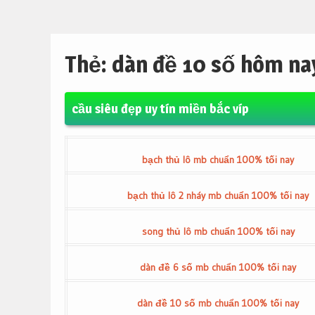
Thẻ:
dàn đề 10 số hôm n
cầu siêu đẹp uy tín miền bắc víp
bạch thủ lô mb chuẩn 100% tối nay
bạch thủ lô 2 nháy mb chuẩn 100% tối nay
song thủ lô mb chuẩn 100% tối nay
dàn đề 6 số mb chuẩn 100% tối nay
dàn đề 10 số mb chuẩn 100% tối nay