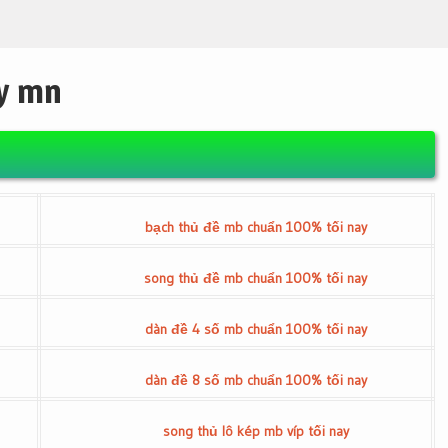
ay mn
bạch thủ đề mb chuẩn 100% tối nay
song thủ đề mb chuẩn 100% tối nay
dàn đề 4 số mb chuẩn 100% tối nay
dàn đề 8 số mb chuẩn 100% tối nay
song thủ lô kép mb víp tối nay