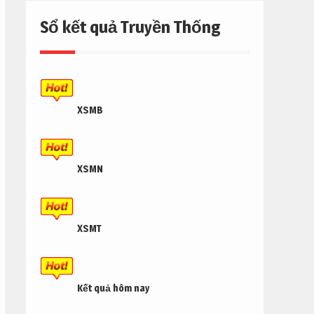
Sổ kết quả Truyền Thống
XSMB
XSMN
XSMT
Kết quả hôm nay