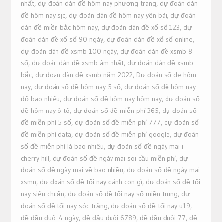
nhất
,
dự đoán dàn đề hôm nay phương trang
,
dự đoán dàn
đề hôm nay sjc
,
dự đoán dàn đề hôm nay yên bái
,
dự đoán
dàn đề miền bắc hôm nay
,
dự đoán dàn đề xổ số 123
,
dự
đoán dàn đề xổ số 90 ngày
,
dự đoán dàn đề xổ số online
,
dự đoán dàn đề xsmb 100 ngày
,
dự đoán dàn đề xsmb 8
số
,
dự đoán dàn đề xsmb âm nhất
,
dự đoán dàn đề xsmb
bắc
,
dự đoán dàn đề xsmb năm 2022
,
Dự đoán số de hôm
nay
,
dự đoán số đề hôm nay 5 số
,
dự đoán số đề hôm nay
đổ bao nhiêu
,
dự đoán số đề hôm nay hôm nay
,
dự đoán số
đề hôm nay ô tô
,
dự đoán số đề miễn phí 365
,
dự đoán số
đề miễn phí 5 số
,
dự đoán số đề miễn phí 777
,
dự đoán số
đề miễn phí data
,
dự đoán số đề miễn phí google
,
dự đoán
số đề miễn phí là bao nhiêu
,
dự đoán số đề ngày mai i
cherry hill
,
dự đoán số đề ngày mai soi cầu miễn phí
,
dự
đoán số đề ngày mai về bao nhiều
,
dự đoán số đề ngày mai
xsmn
,
dự đoán số đề tối nay đánh con gì
,
dự đoán số đề tối
nay siêu chuẩn
,
dự đoán số đề tối nay số miền trung
,
dự
đoán số đề tối nay sóc trăng
,
dự đoán số đề tối nay u19
,
đề đầu đuôi 4 ngày
,
đề đầu đuôi 6789
,
đề đầu đuôi 77
,
đề