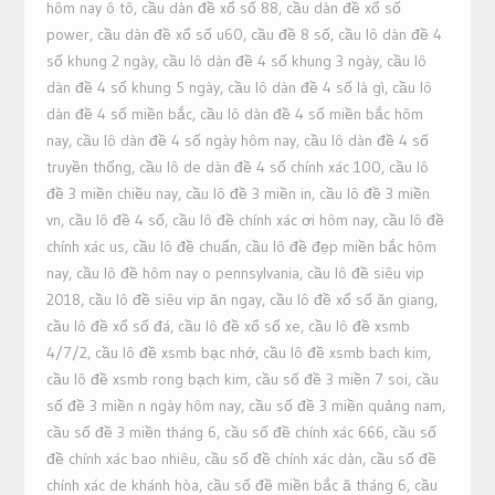
hôm nay ô tô
,
cầu dàn đề xổ số 88
,
cầu dàn đề xổ số
power
,
cầu dàn đề xổ số u60
,
cầu đề 8 số
,
cầu lô dàn đề 4
số khung 2 ngày
,
cầu lô dàn đề 4 số khung 3 ngày
,
cầu lô
dàn đề 4 số khung 5 ngày
,
cầu lô dàn đề 4 số là gì
,
cầu lô
dàn đề 4 số miền bắc
,
cầu lô dàn đề 4 số miền bắc hôm
nay
,
cầu lô dàn đề 4 số ngày hôm nay
,
cầu lô dàn đề 4 số
truyền thống
,
cầu lô de dàn đề 4 số chính xác 100
,
cầu lô
đề 3 miền chiều nay
,
cầu lô đề 3 miền in
,
cầu lô đề 3 miền
vn
,
cầu lô đề 4 số
,
cầu lô đề chính xác ơi hôm nay
,
cầu lô đề
chính xác us
,
cầu lô đề chuẩn
,
cầu lô đề đẹp miền bắc hôm
nay
,
cầu lô đề hôm nay o pennsylvania
,
cầu lô đề siêu vip
2018
,
cầu lô đề siêu vip ăn ngay
,
cầu lô đề xổ số ăn giang
,
cầu lô đề xổ số đá
,
cầu lô đề xổ số xe
,
cầu lô đề xsmb
4/7/2
,
cầu lô đề xsmb bạc nhớ
,
cầu lô đề xsmb bach kim
,
cầu lô đề xsmb rong bạch kim
,
cầu số đề 3 miền 7 soi
,
cầu
số đề 3 miền n ngày hôm nay
,
cầu số đề 3 miền quảng nam
,
cầu số đề 3 miền tháng 6
,
cầu số đề chính xác 666
,
cầu số
đề chính xác bao nhiêu
,
cầu số đề chính xác dàn
,
cầu số đề
chính xác de khánh hòa
,
cầu số đề miền bắc ă tháng 6
,
cầu