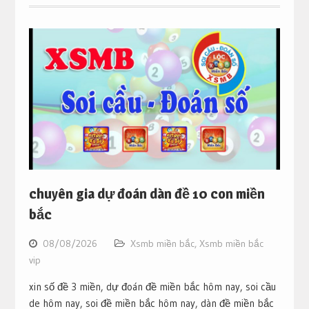
chuyên gia dự đoán dàn đề 10 con miền
bắc
08/08/2026
Xsmb miền bắc
,
Xsmb miền bắc
vip
xin số đề 3 miền, dự đoán đề miền bắc hôm nay, soi cầu
de hôm nay, soi đề miền bắc hôm nay, dàn đề miền bắc