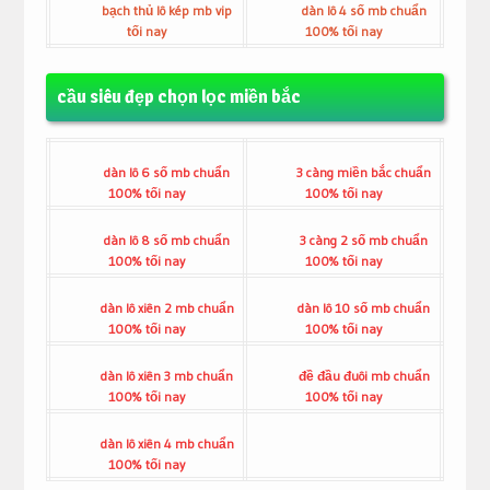
bạch thủ lô kép mb vip
dàn lô 4 số mb chuẩn
tối nay
100% tối nay
cầu siêu đẹp chọn lọc miền bắc
dàn lô 6 số mb chuẩn
3 càng miền bắc chuẩn
100% tối nay
100% tối nay
dàn lô 8 số mb chuẩn
3 càng 2 số mb chuẩn
100% tối nay
100% tối nay
dàn lô xiên 2 mb chuẩn
dàn lô 10 số mb chuẩn
100% tối nay
100% tối nay
dàn lô xiên 3 mb chuẩn
đề đầu đuôi mb chuẩn
100% tối nay
100% tối nay
dàn lô xiên 4 mb chuẩn
100% tối nay