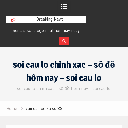
Breaking News
Soi cầu lô kép nuôi 2 ngày siêu chính xác
lô xiên đẹp nhất hô
ngày 10/08/2026
xiên đẹp nhất
10/08
Skip
to
soi cau lo chinh xac – số đề
content
hôm nay – soi cau lo
soi cau lo chinh xac – số đề hôm nay – soi cau lo
Home
cầu dàn đề xổ số 88