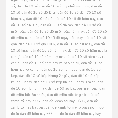
số
,
dàn đề 10 số dàn đề 10 số duy nhất một con
,
dàn đề
10 số dàn đề 10 số đề là gì
,
dàn đề 10 số dàn đề 10 số
hôm nay
,
dàn đề 10 số đề
,
dàn đề 10 số đề hôm nay
,
dàn
đề 10 số đề là gì
,
dàn đề 10 số đề mb
,
dàn đề 10 số đề
miền bắc
,
dàn đề 10 số đề miền bắc hôm nay
,
dàn đề 10 số
đề miền nam
,
dàn đề 10 số đề ngày hôm nay
,
dàn đề 10 số
gan
,
dàn đề 10 số gia 100k
,
dàn đề 10 số hai nháy
,
dàn đề
10 số hnay
,
dàn đề 10 số hôm nay
,
dàn đề 10 số hôm nay là
con gì
,
dàn đề 10 số hôm nay mn
,
dàn đề 10 số hôm nay ra
con gì
,
dàn đề 10 số hôm nay về bao nhiêu
,
dàn đề 10 số
hôm nay về con gì
,
dàn đề 10 số hôm qua
,
dàn đề 10 số
kép
,
dàn đề 10 số kép khung 2 ngày
,
dàn đề 10 số kép
khung 3 ngày
,
dàn đề 10 số kép khung 3 ngày 3 miền
,
dàn
đề 10 số mb hôm nay
,
dàn đề 50 số bất bại miền bắc
,
dàn
đề miền bắc ăn nhiều
,
dàn đề miền bắc ông nội
,
dàn đề
xsmb tối nay 7777
,
dàn đề xsmb tối nay 9/7/2
,
dàn đề
xsmb tối nay bất bại
,
dàn đề xsmb tối nay o passaic nj
,
dự
đoán dàn đề hôm nay 666
,
dự đoán dàn đề hôm nay hay