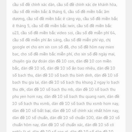
cầu số đề chính xác dàn
,
cầu số đề chính xác de khánh hòa
,
cầu số đề miền bắc ă tháng 6
,
cầu số đề miền bắc âm
dương
,
cầu số đề miền bắc ê càng vip
,
cầu số đề miền bắc
ê tháng 5
,
cầu số đề miền bắc iwin
,
cầu số đề miền bắc
u23
,
cầu số đề miền bắc video soi
,
cầu số đề miễn phí 64
,
cầu số đề miễn phí ăn sáng
,
cầu số đề miễn phí vip
,
chị
google ơi cho em xin con số đề
,
cho số đề hôm nay mien
bac
,
cho số đề miền bắc miễn phí
,
cho xin số đề ngày mai
,
chuyên gia dự đoán dàn đề 10 con
,
dàn đề 10 con miền
bắc
,
dàn đề 10 số
,
dàn đề 10 số ăn bao nhiêu
,
dàn đề 10
số bach thu
,
dàn đề 10 số bach thu binh dinh
,
dàn đề 10 số
bach thu gia lai
,
dàn đề 10 số bach thu khung 2 ngay lo bach
thu dlk
,
dàn đề 10 số bach thu mb
,
dàn đề 10 số bach thu
phu yen hom nay
,
dàn đề 10 số bach thu quang nam
,
dàn đề
10 số bach thu xsmb
,
dàn đề 10 số bach thu xsmb hom nay
,
dàn đề 10 số bất bại
,
dàn đề 10 số chính xác nhất hôm nay
,
dàn đề 10 số chuẩn
,
dàn đề 10 số chuẩn 100
,
dàn đề 10 số
chuẩn hôm nay
,
dàn đề 10 số chuẩn xác
,
dàn đề 10 số có
nghĩa là gì
,
dàn đề 10 số con gì
,
dàn đề 10 số dàn đề 10