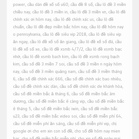
power
,
cầu dàn đề xổ số u60
,
cầu đề 8 số
,
cầu lô đề 3 miền
chiều nay
,
cầu lô đề 3 miền in
,
cầu lô đề 3 miền vn
,
cầu lô đề
chính xác ơi hôm nay
,
cầu lô đề chính xác us
,
cầu lô đề
chuẩn
,
cầu lô đề đẹp miền bắc hôm nay
,
cầu lô đề hôm nay
o pennsylvania
,
cầu lô đề siêu vip 2018
,
cầu lô đề siêu vip
ăn ngay
,
cầu lô đề xổ số ăn giang
,
cầu lô đề xổ số đá
,
cầu
lô đề xổ số xe
,
cầu lô đề xsmb 4/7/2
,
cầu lô đề xsmb bạc
nhớ
,
cầu lô đề xsmb bach kim
,
cầu lô đề xsmb rong bạch
kim
,
cầu số đề 3 miền 7 soi
,
cầu số đề 3 miền n ngày hôm
nay
,
cầu số đề 3 miền quảng nam
,
cầu số đề 3 miền tháng
6
,
cầu số đề chính xác 666
,
cầu số đề chính xác bao nhiêu
,
cầu số đề chính xác dàn
,
cầu số đề chính xác de khánh hòa
,
cầu số đề miền bắc ă tháng 6
,
cầu số đề miền bắc âm
dương
,
cầu số đề miền bắc ê càng vip
,
cầu số đề miền bắc
ê tháng 5
,
cầu số đề miền bắc iwin
,
cầu số đề miền bắc
u23
,
cầu số đề miền bắc video soi
,
cầu số đề miễn phí 64
,
cầu số đề miễn phí ăn sáng
,
cầu số đề miễn phí vip
,
chị
google ơi cho em xin con số đề
,
cho số đề hôm nay mien
bac
,
cho số đề miền bắc miễn phí
,
cho xin số đề ngày mai
,