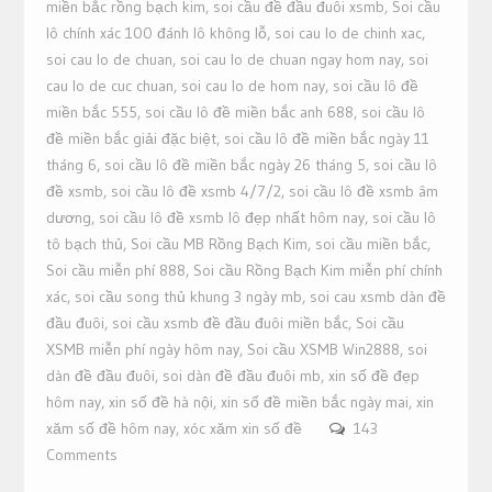
miền bắc rồng bạch kim
,
soi cầu đề đầu đuôi xsmb
,
Soi cầu
lô chính xác 100 đánh lô không lỗ
,
soi cau lo de chinh xac
,
soi cau lo de chuan
,
soi cau lo de chuan ngay hom nay
,
soi
cau lo de cuc chuan
,
soi cau lo de hom nay
,
soi cầu lô đề
miền bắc 555
,
soi cầu lô đề miền bắc anh 688
,
soi cầu lô
đề miền bắc giải đặc biệt
,
soi cầu lô đề miền bắc ngày 11
tháng 6
,
soi cầu lô đề miền bắc ngày 26 tháng 5
,
soi cầu lô
đề xsmb
,
soi cầu lô đề xsmb 4/7/2
,
soi cầu lô đề xsmb âm
dương
,
soi cầu lô đề xsmb lô đẹp nhất hôm nay
,
soi cầu lô
tô bạch thủ
,
Soi cầu MB Rồng Bạch Kim
,
soi cầu miền bắc
,
Soi cầu miễn phí 888
,
Soi cầu Rồng Bạch Kim miễn phí chính
xác
,
soi cầu song thủ khung 3 ngày mb
,
soi cau xsmb dàn đề
đầu đuôi
,
soi cầu xsmb đề đầu đuôi miền bắc
,
Soi cầu
XSMB miễn phí ngày hôm nay
,
Soi cầu XSMB Win2888
,
soi
dàn đề đầu đuôi
,
soi dàn đề đầu đuôi mb
,
xin số đề đẹp
hôm nay
,
xin số đề hà nội
,
xin số đề miền bắc ngày mai
,
xin
xăm số đề hôm nay
,
xóc xăm xin số đề
143
Comments