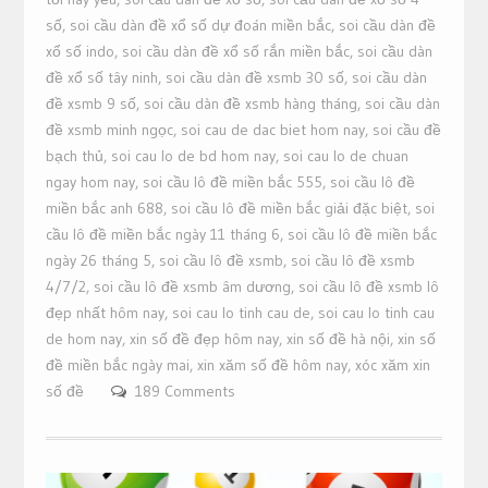
số
,
soi cầu dàn đề xổ số dự đoán miền bắc
,
soi cầu dàn đề
xổ số indo
,
soi cầu dàn đề xổ số rắn miền bắc
,
soi cầu dàn
đề xổ số tây ninh
,
soi cầu dàn đề xsmb 30 số
,
soi cầu dàn
đề xsmb 9 số
,
soi cầu dàn đề xsmb hàng tháng
,
soi cầu dàn
đề xsmb minh ngọc
,
soi cau de dac biet hom nay
,
soi cầu đề
bạch thủ
,
soi cau lo de bd hom nay
,
soi cau lo de chuan
ngay hom nay
,
soi cầu lô đề miền bắc 555
,
soi cầu lô đề
miền bắc anh 688
,
soi cầu lô đề miền bắc giải đặc biệt
,
soi
cầu lô đề miền bắc ngày 11 tháng 6
,
soi cầu lô đề miền bắc
ngày 26 tháng 5
,
soi cầu lô đề xsmb
,
soi cầu lô đề xsmb
4/7/2
,
soi cầu lô đề xsmb âm dương
,
soi cầu lô đề xsmb lô
đẹp nhất hôm nay
,
soi cau lo tinh cau de
,
soi cau lo tinh cau
de hom nay
,
xin số đề đẹp hôm nay
,
xin số đề hà nội
,
xin số
đề miền bắc ngày mai
,
xin xăm số đề hôm nay
,
xóc xăm xin
số đề
189 Comments