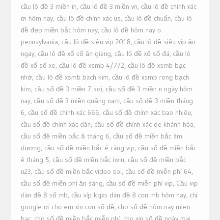
cầu lô đề 3 miền in
,
cầu lô đề 3 miền vn
,
cầu lô đề chính xác
ơi hôm nay
,
cầu lô đề chính xác us
,
cầu lô đề chuẩn
,
cầu lô
đề đẹp miền bắc hôm nay
,
cầu lô đề hôm nay o
pennsylvania
,
cầu lô đề siêu vip 2018
,
cầu lô đề siêu vip ăn
ngay
,
cầu lô đề xổ số ăn giang
,
cầu lô đề xổ số đá
,
cầu lô
đề xổ số xe
,
cầu lô đề xsmb 4/7/2
,
cầu lô đề xsmb bạc
nhớ
,
cầu lô đề xsmb bach kim
,
cầu lô đề xsmb rong bạch
kim
,
cầu số đề 3 miền 7 soi
,
cầu số đề 3 miền n ngày hôm
nay
,
cầu số đề 3 miền quảng nam
,
cầu số đề 3 miền tháng
6
,
cầu số đề chính xác 666
,
cầu số đề chính xác bao nhiêu
,
cầu số đề chính xác dàn
,
cầu số đề chính xác de khánh hòa
,
cầu số đề miền bắc ă tháng 6
,
cầu số đề miền bắc âm
dương
,
cầu số đề miền bắc ê càng vip
,
cầu số đề miền bắc
ê tháng 5
,
cầu số đề miền bắc iwin
,
cầu số đề miền bắc
u23
,
cầu số đề miền bắc video soi
,
cầu số đề miễn phí 64
,
cầu số đề miễn phí ăn sáng
,
cầu số đề miễn phí vip
,
Cầu vip
dàn đề 8 số mb
,
cầu víp kqxs dàn đề 8 con mb hôm nay
,
chị
google ơi cho em xin con số đề
,
cho số đề hôm nay mien
bac
,
cho số đề miền bắc miễn phí
,
cho xin số đề ngày mai
,