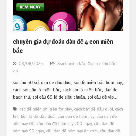
chuyên gia dự đoán dàn đề 4 con miền
bắc
08/08/2026
Xsmb miền bắc
,
Xsmb miền bắc
vip
soi cầu 50 số, dàn de đầu đuôi, soi đề miền bắc hôm nay,
cách soi cầu lô miền bắc, cách soi lô miền bắc, dàn de
bạch thủ, soi cầu 69 lô de siêu chuẩn, soi cầu đề vip…
các đề miễn phí trên fpt play
,
cách bắt đề đầu đuôi
,
cách
tính tiền lô đề đầu đuôi
,
cầu dàn đề hôm nay
,
cầu dàn đề
hôm nay 00
,
cầu dàn đề hôm nay 200 ngày
,
cầu dàn đề
hôm nay 90 ngày
,
cầu dàn đề hôm nay ăn cơm
,
cầu dàn đề