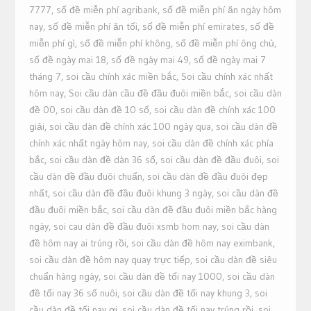
7777
,
số đề miễn phí agribank
,
số đề miễn phí ăn ngày hôm
nay
,
số đề miễn phí ăn tối
,
số đề miễn phí emirates
,
số đề
miễn phí gì
,
số đề miễn phí không
,
số đề miễn phí ông chủ
,
số đề ngày mai 18
,
số đề ngày mai 49
,
số đề ngày mai 7
tháng 7
,
soi cầu chính xác miền bắc
,
Soi cầu chính xác nhất
hôm nay
,
Soi cầu dàn cầu đề đầu đuôi miền bắc
,
soi cầu dàn
đề 00
,
soi cầu dàn đề 10 số
,
soi cầu dàn đề chính xác 100
giải
,
soi cầu dàn đề chính xác 100 ngày qua
,
soi cầu dàn đề
chính xác nhất ngày hôm nay
,
soi cầu dàn đề chính xác phía
bắc
,
soi cầu dàn đề dàn 36 số
,
soi cầu dàn đề đầu đuôi
,
soi
cầu dàn đề đầu đuôi chuẩn
,
soi cầu dàn đề đầu đuôi đẹp
nhất
,
soi cầu dàn đề đầu đuôi khung 3 ngày
,
soi cầu dàn đề
đầu đuôi miền bắc
,
soi cầu dàn đề đầu đuôi miền bắc hàng
ngày
,
soi cau dàn đề đầu đuôi xsmb hom nay
,
soi cầu dàn
đề hôm nay ai trúng rồi
,
soi cầu dàn đề hôm nay eximbank
,
soi cầu dàn đề hôm nay quay trực tiếp
,
soi cầu dàn đề siêu
chuẩn hàng ngày
,
soi cầu dàn đề tối nay 1000
,
soi cầu dàn
đề tối nay 36 số nuôi
,
soi cầu dàn đề tối nay khung 3
,
soi
cầu dàn đề tối nay ơi
,
soi cầu dàn đề tối nay trúng rồi
,
soi