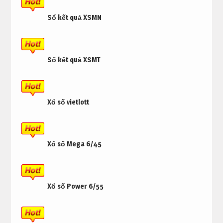
Sổ kết quả XSMN
Sổ kết quả XSMT
Xổ số vietlott
Xổ số Mega 6/45
Xổ số Power 6/55