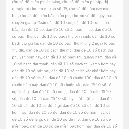
cầu số đề miễn phí ăn sáng
,
cầu số đề miễn phí vip
,
chị
google ơi cho em xin con số đề
,
cho số đề hôm nay mien
bac
,
cho số đề miền bắc miễn phí
,
cho xin số đề ngày mai
,
chuyên gia dự đoán dàn đề 10 con
,
dàn đề 10 con miền
bắc
,
dàn đề 10 số
,
dàn đề 10 số ăn bao nhiêu
,
dàn đề 10
số bach thu
,
dàn đề 10 số bach thu binh dinh
,
dàn đề 10 số
bach thu gia lai
,
dàn đề 10 số bach thu khung 2 ngay lo bach
thu dlk
,
dàn đề 10 số bach thu mb
,
dàn đề 10 số bach thu
phu yen hom nay
,
dàn đề 10 số bach thu quang nam
,
dàn đề
10 số bach thu xsmb
,
dàn đề 10 số bach thu xsmb hom nay
,
dàn đề 10 số bất bại
,
dàn đề 10 số chính xác nhất hôm nay
,
dàn đề 10 số chuẩn
,
dàn đề 10 số chuẩn 100
,
dàn đề 10 số
chuẩn hôm nay
,
dàn đề 10 số chuẩn xác
,
dàn đề 10 số có
nghĩa là gì
,
dàn đề 10 số con gì
,
dàn đề 10 số dàn đề 10
số
,
dàn đề 10 số dàn đề 10 số duy nhất một con
,
dàn đề
10 số dàn đề 10 số đề là gì
,
dàn đề 10 số dàn đề 10 số
hôm nay
,
dàn đề 10 số đề
,
dàn đề 10 số đề hôm nay
,
dàn
đề 10 số đề là gì
,
dàn đề 10 số đề mb
,
dàn đề 10 số đề
miền bắc
,
dàn đề 10 số đề miền bắc hôm nay
,
dàn đề 10 số