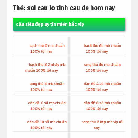
Thẻ:
soi cau lo tinh cau de hom nay
cầu siêu đẹp uy tín miền bắc víp
bạch thủ lô mb chuẩn
bạch thủ đề mb chuẩn
100% tối nay
100% tối nay
bạch thủ lô 2 nháy mb
song thủ đề mb chuẩn
chuẩn 100% tối nay
100% tối nay
song thủ lô mb chuẩn
dàn đề 4 số mb chuẩn
100% tối nay
100% tối nay
dàn đề 6 số mb chuẩn
dàn đề 8 số mb chuẩn
100% tối nay
100% tối nay
dàn đề 10 số mb chuẩn
song thủ lô kép mb víp tối
100% tối nay
nay