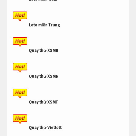
Loto miền Trung
Quay thử XSMB
Quay thử XSMN
Quay thử XSMT
Quay thử Vietlott