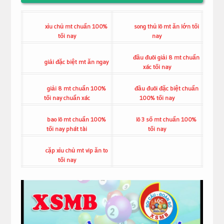
xỉu chủ mt chuẩn 100%
song thủ lô mt ăn lớn tối
tối nay
nay
đầu đuôi giải 8 mt chuẩn
giải đặc biệt mt ăn ngay
xác tối nay
giải 8 mt chuẩn 100%
đầu đuôi đặc biệt chuẩn
tối nay chuẩn xác
100% tối nay
bao lô mt chuẩn 100%
lô 3 số mt chuẩn 100%
tối nay phát tài
tối nay
cặp xỉu chủ mt vip ăn to
tối nay