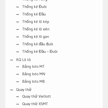
Thống kê Đuôi
Thống kê Đầu
Thống kê lô kép
Thống kê lô xiên
Thống kê lô gan
Thống kê đầu đuôi
Thống kê Đầu – Đuôi
KQ Lô tô
Bảng loto MT
Bảng loto MN
Bảng loto MB
Quay thử
Quay thử Vietlott
Quay thử XSMT