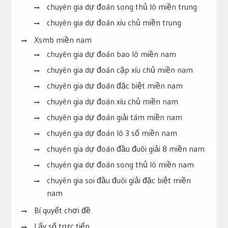
chuyên gia dự đoán song thủ lô miền trung
chuyên gia dự đoán xíu chủ miền trung
Xsmb miền nam
chuyên gia dự đoán bao lô miền nam
chuyên gia dự đoán cặp xíu chủ miền nam
chuyên gia dự đoán đặc biệt miền nam
chuyên gia dự đoán xíu chủ miền nam
chuyên gia dự đoán giải tám miền nam
chuyên gia dự đoán lô 3 số miền nam
chuyên gia dự đoán đầu đuôi giải 8 miền nam
chuyên gia dự đoán song thủ lô miền nam
chuyên gia soi đầu đuôi giải đặc biệt miền
nam
Bí quyết chơi đề
Lấy số trực tiếp