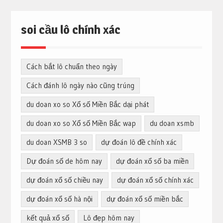
soi cầu lô chính xác
Cách bắt lô chuẩn theo ngày
Cách đánh lô ngày nào cũng trúng
du doan xo so Xổ số Miền Bắc dại phát
du doan xo so Xổ số Miền Bắc wap
du doan xsmb
du doan XSMB 3 so
dự đoán lô đề chính xác
Dự đoán số de hôm nay
dự đoán xổ số ba miền
dự đoán xổ số chiều nay
dự đoán xổ số chính xác
dự đoán xổ số hà nội
dự đoán xổ số miền bắc
kết quả xổ số
Lô đẹp hôm nay