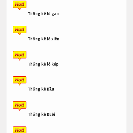
Thống kê lô gan
Thống kê lô xiên
Thống kê lô kép
Thống kê Đầu
Thống kê Đuôi