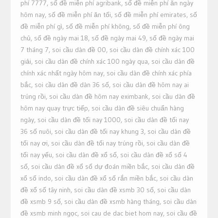
phí 7777
,
số đề miễn phí agribank
,
số đề miễn phí ăn ngày
hôm nay
,
số đề miễn phí ăn tối
,
số đề miễn phí emirates
,
số
đề miễn phí gì
,
số đề miễn phí không
,
số đề miễn phí ông
chủ
,
số đề ngày mai 18
,
số đề ngày mai 49
,
số đề ngày mai
7 tháng 7
,
soi cầu dàn đề 00
,
soi cầu dàn đề chính xác 100
giải
,
soi cầu dàn đề chính xác 100 ngày qua
,
soi cầu dàn đề
chính xác nhất ngày hôm nay
,
soi cầu dàn đề chính xác phía
bắc
,
soi cầu dàn đề dàn 36 số
,
soi cầu dàn đề hôm nay ai
trúng rồi
,
soi cầu dàn đề hôm nay eximbank
,
soi cầu dàn đề
hôm nay quay trực tiếp
,
soi cầu dàn đề siêu chuẩn hàng
ngày
,
soi cầu dàn đề tối nay 1000
,
soi cầu dàn đề tối nay
36 số nuôi
,
soi cầu dàn đề tối nay khung 3
,
soi cầu dàn đề
tối nay ơi
,
soi cầu dàn đề tối nay trúng rồi
,
soi cầu dàn đề
tối nay yếu
,
soi cầu dàn đề xổ số
,
soi cầu dàn đề xổ số 4
số
,
soi cầu dàn đề xổ số dự đoán miền bắc
,
soi cầu dàn đề
xổ số indo
,
soi cầu dàn đề xổ số rắn miền bắc
,
soi cầu dàn
đề xổ số tây ninh
,
soi cầu dàn đề xsmb 30 số
,
soi cầu dàn
đề xsmb 9 số
,
soi cầu dàn đề xsmb hàng tháng
,
soi cầu dàn
đề xsmb minh ngọc
,
soi cau de dac biet hom nay
,
soi cầu đề