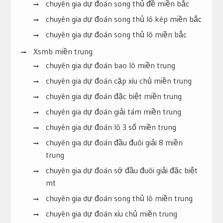
chuyên gia dự đoán song thủ đề miền bắc
chuyên gia dự đoán song thủ lô kép miền bắc
chuyên gia dự đoán song thủ lô miền bắc
Xsmb miền trung
chuyên gia dự đoán bao lô miền trung
chuyên gia dự đoán cặp xíu chủ miền trung
chuyên gia dự đoán đặc biệt miền trung
chuyên gia dự đoán giải tám miền trung
chuyên gia dự đoán lô 3 số miền trung
chuyên gia dự đoán đầu đuôi giải 8 miền
trung
chuyên gia dự đoán sớ đầu đuôi giải đặc biệt
mt
chuyên gia dự đoán song thủ lô miền trung
chuyên gia dự đoán xíu chủ miền trung