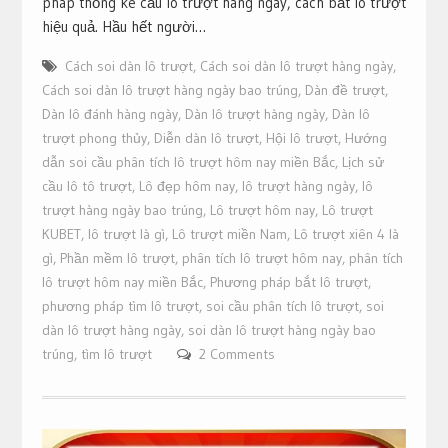
pháp thống kê cầu lô trượt hàng ngày, cách bắt lô trượt
hiệu quả. Hầu hết người…
Cách soi dàn lô trượt
,
Cách soi dàn lô trượt hàng ngày
,
Cách soi dàn lô trượt hàng ngày bao trúng
,
Dàn đề trượt
,
Dàn lô đánh hàng ngày
,
Dàn lô trượt hàng ngày
,
Dàn lô
trượt phong thủy
,
Diễn dàn lô trượt
,
Hội lô trượt
,
Hướng
dẫn soi cầu phân tích lô trượt hôm nay miền Bắc
,
Lịch sử
cầu lô tô trượt
,
Lô đẹp hôm nay
,
lô trượt hàng ngày
,
lô
trượt hàng ngày bao trúng
,
Lô trượt hôm nay
,
Lô trượt
KUBET
,
lô trượt là gì
,
Lô trượt miền Nam
,
Lô trượt xiên 4 là
gì
,
Phần mềm lô trượt
,
phân tích lô trượt hôm nay
,
phân tích
lô trượt hôm nay miền Bắc
,
Phương pháp bắt lô trượt
,
phương pháp tìm lô trượt
,
soi cầu phân tích lô trượt
,
soi
dàn lô trượt hàng ngày
,
soi dàn lô trượt hàng ngày bao
trúng
,
tìm lô trượt
2 Comments