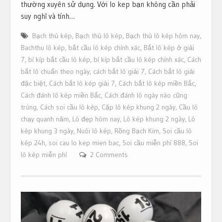
thường xuyên sử dụng. Với lo kep bạn không cần phải
suy nghĩ và tính…
Bạch thủ kép
,
Bạch thủ lô kép
,
Bạch thủ lô kép hôm nay
,
Bachthu lô kép
,
bắt cầu lô kép chính xác
,
Bắt lô kép ở giải
7
,
bí kíp bắt cầu lô kép
,
bí kíp bắt cầu lô kép chính xác
,
Cách
bắt lô chuẩn theo ngày
,
cách bắt lô giải 7
,
Cách bắt lô giải
đặc biệt
,
Cách bắt lô kép giải 7
,
Cách bắt lô kép miền Bắc
,
Cách đánh lô kép miền Bắc
,
Cách đánh lô ngày nào cũng
trúng
,
Cách soi cầu lô kép
,
Cặp lô kép khung 2 ngày
,
Cầu lô
chạy quanh năm
,
Lô đẹp hôm nay
,
Lô kép khung 2 ngày
,
Lô
kép khung 3 ngày
,
Nuôi lô kép
,
Rồng Bạch Kim
,
Soi cầu lô
kép 24h
,
soi cau lo kep mien bac
,
Soi cầu miễn phí 888
,
Soi
lô kép miễn phí
2 Comments