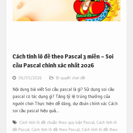
Cách tính lô đề theo Pascal 3 miền – Soi
cầu Pascal chính xác nhất 2026
06/05/2026
Bí quyết chơi đề
Nội dung bài viết Soi cầu pascal là gì? Sử dụng soi cầu
pascal có tác dụng gì? Tăng tỷ lệ trúng thưởng của
người chơi Thực hiện dễ dàng, dự đoán chính xác Cách
soi cầu pascal hiệu quả…
Cách tính lô đề chuẩn theo quy luật Pascal
,
Cách tính lô
đề Pascal
,
Cách tính lô đề theo Pascal
,
Cách tính lô đề theo