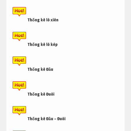
Thống kê lô xiên
Thống kê lô kép
Thống kê Đầu
Thống kê Đuôi
Thống kê Đầu – Đuôi