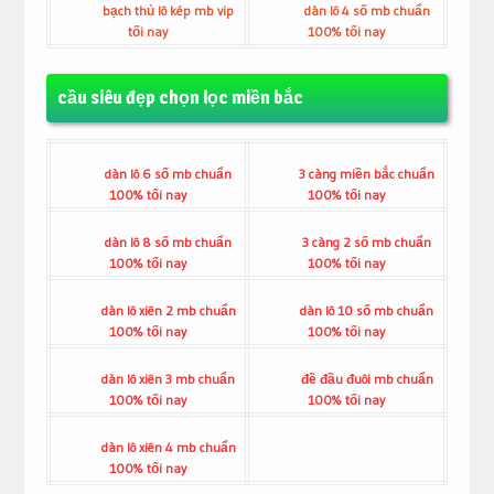
bạch thủ lô kép mb vip
dàn lô 4 số mb chuẩn
tối nay
100% tối nay
cầu siêu đẹp chọn lọc miền bắc
dàn lô 6 số mb chuẩn
3 càng miền bắc chuẩn
100% tối nay
100% tối nay
dàn lô 8 số mb chuẩn
3 càng 2 số mb chuẩn
100% tối nay
100% tối nay
dàn lô xiên 2 mb chuẩn
dàn lô 10 số mb chuẩn
100% tối nay
100% tối nay
dàn lô xiên 3 mb chuẩn
đề đầu đuôi mb chuẩn
100% tối nay
100% tối nay
dàn lô xiên 4 mb chuẩn
100% tối nay