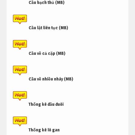
Cầu bạch thủ (MB)
Cầu lật liên tục (MB)
Cầu về cả cặp (MB)
Cầu về nhiều nháy (MB)
Thống kê đầu đuôi
Thống kê lô gan