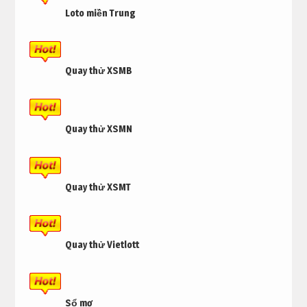
Loto miền Trung
Quay thử XSMB
Quay thử XSMN
Quay thử XSMT
Quay thử Vietlott
Sổ mơ