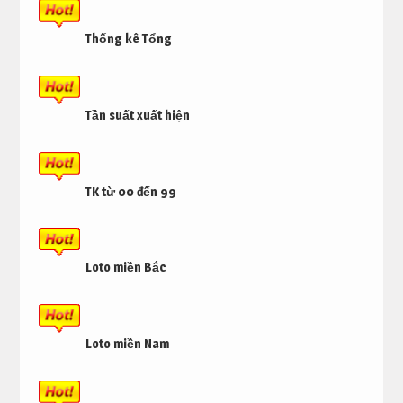
Thống kê Tổng
Tần suất xuất hiện
TK từ 00 đến 99
Loto miền Bắc
Loto miền Nam