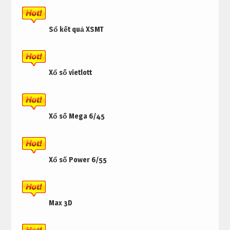
Sổ kết quả XSMT
Xổ số vietlott
Xổ số Mega 6/45
Xổ số Power 6/55
Max 3D