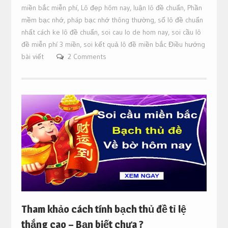
miền bắc miễn phí
,
Lô đẹp hôm nay
,
luận lô đề chuẩn
,
Phần
mềm bạc nhớ
,
pháp bạc nhớ thông thường
,
số lô đề chuẩn
nhất cách ke lô đề chuẩn
,
soi cau lo de hom nay
,
soi cầu lô
đề miễn phí 3 miền
,
soi kết quả lô đề miền bắc Điều hướng
bài viết
2 Comments
Tham khảo cách tính bạch thủ đề tỉ lệ
thắng cao – Bạn biết chưa ?