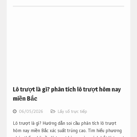
Lô trượt là gì? phân tích lô trượt hôm nay
miền Bắc
06/05/2026
Lấy số trực tiếp
Lô trượt là gì? Hướng dẫn soi cầu phân tích lô trượt
hôm nay miền Bắc xác suất trúng cao. Tìm hiểu phương