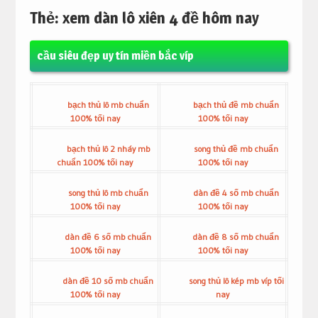
Thẻ:
xem dàn lô xiên 4 đề hôm nay
cầu siêu đẹp uy tín miền bắc víp
bạch thủ lô mb chuẩn
bạch thủ đề mb chuẩn
100% tối nay
100% tối nay
bạch thủ lô 2 nháy mb
song thủ đề mb chuẩn
chuẩn 100% tối nay
100% tối nay
song thủ lô mb chuẩn
dàn đề 4 số mb chuẩn
100% tối nay
100% tối nay
dàn đề 6 số mb chuẩn
dàn đề 8 số mb chuẩn
100% tối nay
100% tối nay
dàn đề 10 số mb chuẩn
song thủ lô kép mb víp tối
100% tối nay
nay