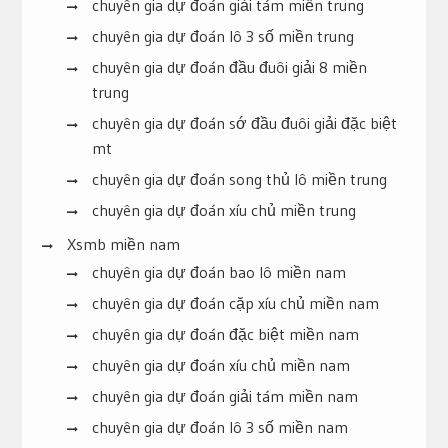
chuyên gia dự đoán giải tám miền trung
chuyên gia dự đoán lô 3 số miền trung
chuyên gia dự đoán đầu đuôi giải 8 miền
trung
chuyên gia dự đoán sớ đầu đuôi giải đặc biệt
mt
chuyên gia dự đoán song thủ lô miền trung
chuyên gia dự đoán xíu chủ miền trung
Xsmb miền nam
chuyên gia dự đoán bao lô miền nam
chuyên gia dự đoán cặp xíu chủ miền nam
chuyên gia dự đoán đặc biệt miền nam
chuyên gia dự đoán xíu chủ miền nam
chuyên gia dự đoán giải tám miền nam
chuyên gia dự đoán lô 3 số miền nam