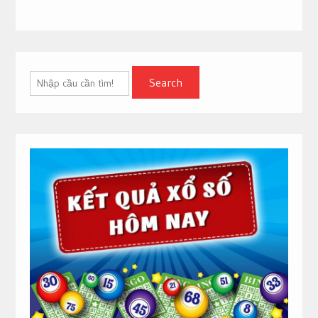
Search