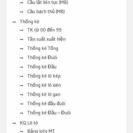
Cầu lật liên tục (MB)
Cầu bạch thủ (MB)
Thống kê
TK từ 00 đến 99
Tần suất xuất hiện
Thống kê Tổng
Thống kê Đuôi
Thống kê Đầu
Thống kê lô kép
Thống kê lô xiên
Thống kê lô gan
Thống kê đầu đuôi
Thống kê Đầu – Đuôi
KQ Lô tô
Bảng loto MT