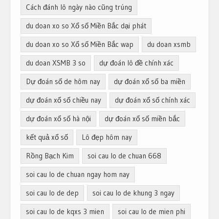
Cách đánh lô ngày nào cũng trúng
du doan xo so Xổ số Miền Bắc dại phát
du doan xo so Xổ số Miền Bắc wap
du doan xsmb
du doan XSMB 3 so
dự đoán lô đề chính xác
Dự đoán số de hôm nay
dự đoán xổ số ba miền
dự đoán xổ số chiều nay
dự đoán xổ số chính xác
dự đoán xổ số hà nội
dự đoán xổ số miền bắc
kết quả xổ số
Lô đẹp hôm nay
Rồng Bạch Kim
soi cau lo de chuan 668
soi cau lo de chuan ngay hom nay
soi cau lo de dep
soi cau lo de khung 3 ngay
soi cau lo de kqxs 3 mien
soi cau lo de mien phi