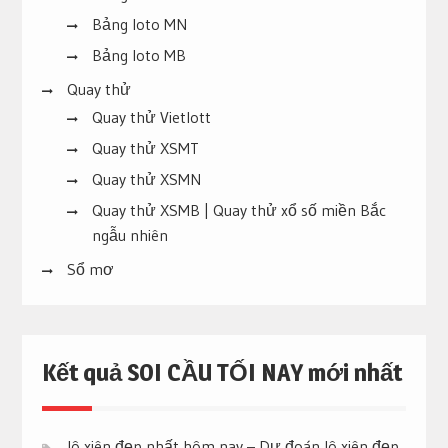
Bảng loto MN
Bảng loto MB
Quay thử
Quay thử Vietlott
Quay thử XSMT
Quay thử XSMN
Quay thử XSMB | Quay thử xổ số miền Bắc
ngẫu nhiên
Sổ mơ
Kết quả SOI CẦU TỐI NAY mới nhất
lô xiên đẹp nhất hôm nay – Dự đoán lô xiên đẹp