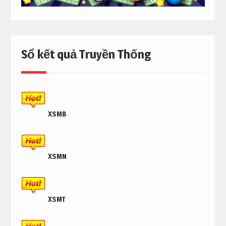
Sổ kết quả Truyền Thống
XSMB
XSMN
XSMT