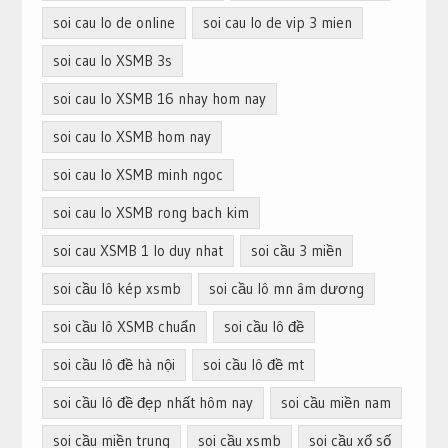
soi cau lo de online
soi cau lo de vip 3 mien
soi cau lo XSMB 3s
soi cau lo XSMB 16 nhay hom nay
soi cau lo XSMB hom nay
soi cau lo XSMB minh ngoc
soi cau lo XSMB rong bach kim
soi cau XSMB 1 lo duy nhat
soi cầu 3 miền
soi cầu lô kép xsmb
soi cầu lô mn âm dương
soi cầu lô XSMB chuẩn
soi cầu lô đề
soi cầu lô đề hà nội
soi cầu lô đề mt
soi cầu lô đề đẹp nhất hôm nay
soi cầu miền nam
soi cầu miền trung
soi cầu xsmb
soi cầu xổ số