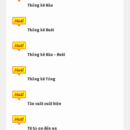
Thống kê Đầu
Thống kê Đuôi
Thống kê Đầu – Đuôi
Thống kê Tổng
Tần suất xuất hiện
TK từ 00 đến 99