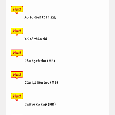
Xổ số điện toán 123
Xổ số thần tài
Cầu bạch thủ (MB)
Cầu lật liên tục (MB)
Cầu về cả cặp (MB)