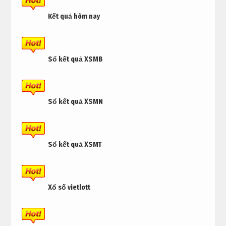
Kết quả hôm nay
Sổ kết quả XSMB
Sổ kết quả XSMN
Sổ kết quả XSMT
Xổ số vietlott