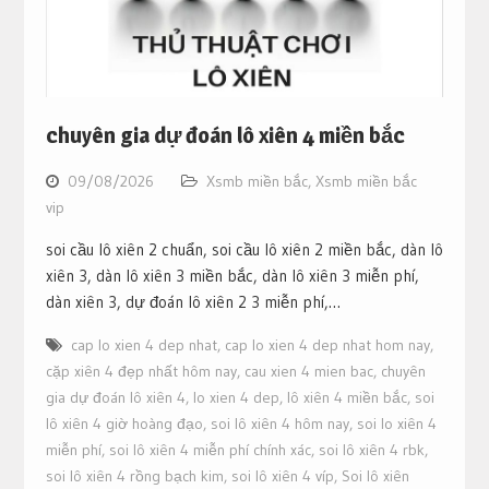
chuyên gia dự đoán lô xiên 4 miền bắc
09/08/2026
Xsmb miền bắc
,
Xsmb miền bắc
vip
soi cầu lô xiên 2 chuẩn, soi cầu lô xiên 2 miền bắc, dàn lô
xiên 3, dàn lô xiên 3 miền bắc, dàn lô xiên 3 miễn phí,
dàn xiên 3, dự đoán lô xiên 2 3 miễn phí,…
cap lo xien 4 dep nhat
,
cap lo xien 4 dep nhat hom nay
,
cặp xiên 4 đẹp nhất hôm nay
,
cau xien 4 mien bac
,
chuyên
gia dự đoán lô xiên 4
,
lo xien 4 dep
,
lô xiên 4 miền bắc
,
soi
lô xiên 4 giờ hoàng đạo
,
soi lô xiên 4 hôm nay
,
soi lo xiên 4
miễn phí
,
soi lô xiên 4 miễn phí chính xác
,
soi lô xiên 4 rbk
,
soi lô xiên 4 rồng bạch kim
,
soi lô xiên 4 víp
,
Soi lô xiên