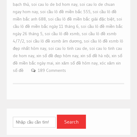
bạch thủ
,
soi cau lo de bd hom nay
,
soi cau lo de chuan
ngay hom nay
,
soi cầu lô đề miền bắc 555
,
soi cầu lô đề
miền bắc anh 688
,
soi cầu lô đề miền bắc giải đặc biệt
,
soi
cầu lô đề miền bắc ngày 11 tháng 6
,
soi cầu lô đề miền bắc
ngày 26 tháng 5
,
soi cầu lô đề xsmb
,
soi cầu lô đề xsmb
4/7/2
,
soi cầu lô đề xsmb âm dương
,
soi cầu lô đề xsmb lô
đẹp nhất hôm nay
,
soi cau lo tinh cau de
,
soi cau lo tinh cau
de hom nay
,
xin số đề đẹp hôm nay
,
xin số đề hà nội
,
xin số
đề miền bắc ngày mai
,
xin xăm số đề hôm nay
,
xóc xăm xin
số đề
189 Comments
Search