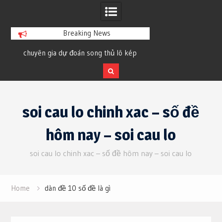
Breaking News
chuyên gia dự đoán lô xiên 2 miền bắc
chuyên gia dự đoán
bắ
Skip
to
soi cau lo chinh xac – số đề
content
hôm nay – soi cau lo
soi cau lo chinh xac – số đề hôm nay – soi cau lo
Home
dàn đề 10 số đề là gì