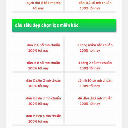
bạch thủ lô kép mb vip
dàn lô 4 số mb chuẩn
tối nay
100% tối nay
cầu siêu đẹp chọn lọc miền bắc
dàn lô 6 số mb chuẩn
3 càng miền bắc chuẩn
100% tối nay
100% tối nay
dàn lô 8 số mb chuẩn
3 càng 2 số mb chuẩn
100% tối nay
100% tối nay
dàn lô xiên 2 mb chuẩn
dàn lô 10 số mb chuẩn
100% tối nay
100% tối nay
dàn lô xiên 3 mb chuẩn
đề đầu đuôi mb chuẩn
100% tối nay
100% tối nay
dàn lô xiên 4 mb chuẩn
100% tối nay