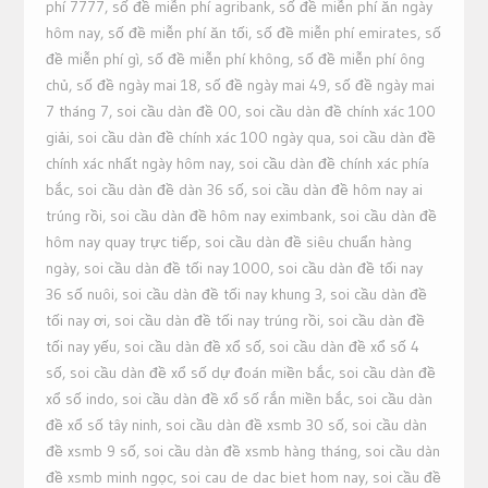
phí 7777
,
số đề miễn phí agribank
,
số đề miễn phí ăn ngày
hôm nay
,
số đề miễn phí ăn tối
,
số đề miễn phí emirates
,
số
đề miễn phí gì
,
số đề miễn phí không
,
số đề miễn phí ông
chủ
,
số đề ngày mai 18
,
số đề ngày mai 49
,
số đề ngày mai
7 tháng 7
,
soi cầu dàn đề 00
,
soi cầu dàn đề chính xác 100
giải
,
soi cầu dàn đề chính xác 100 ngày qua
,
soi cầu dàn đề
chính xác nhất ngày hôm nay
,
soi cầu dàn đề chính xác phía
bắc
,
soi cầu dàn đề dàn 36 số
,
soi cầu dàn đề hôm nay ai
trúng rồi
,
soi cầu dàn đề hôm nay eximbank
,
soi cầu dàn đề
hôm nay quay trực tiếp
,
soi cầu dàn đề siêu chuẩn hàng
ngày
,
soi cầu dàn đề tối nay 1000
,
soi cầu dàn đề tối nay
36 số nuôi
,
soi cầu dàn đề tối nay khung 3
,
soi cầu dàn đề
tối nay ơi
,
soi cầu dàn đề tối nay trúng rồi
,
soi cầu dàn đề
tối nay yếu
,
soi cầu dàn đề xổ số
,
soi cầu dàn đề xổ số 4
số
,
soi cầu dàn đề xổ số dự đoán miền bắc
,
soi cầu dàn đề
xổ số indo
,
soi cầu dàn đề xổ số rắn miền bắc
,
soi cầu dàn
đề xổ số tây ninh
,
soi cầu dàn đề xsmb 30 số
,
soi cầu dàn
đề xsmb 9 số
,
soi cầu dàn đề xsmb hàng tháng
,
soi cầu dàn
đề xsmb minh ngọc
,
soi cau de dac biet hom nay
,
soi cầu đề