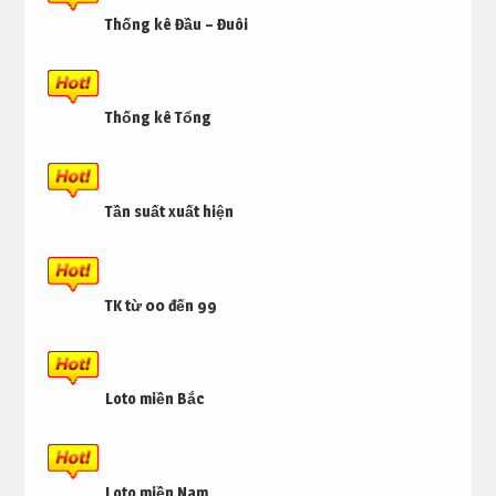
Thống kê Đầu – Đuôi
Thống kê Tổng
Tần suất xuất hiện
TK từ 00 đến 99
Loto miền Bắc
Loto miền Nam