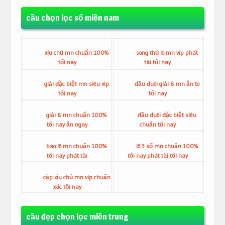
cầu chọn lọc số miền nam
xỉu chủ mn chuẩn 100%
song thủ lô mn vip phát
tối nay
tài tối nay
giải đặc biệt mn siêu vip
đầu đuôi giải 8 mn ăn to
tối nay
tối nay
giải 8 mn chuẩn 100%
đầu đuôi đặc biệt siêu
tối nay ăn ngay
chuẩn tối nay
bao lô mn chuẩn 100%
lô 3 số mn chuẩn 100%
tối nay phát tài
tối nay phát tài tối nay
cặp xỉu chủ mn vip chuẩn
xác tối nay
cầu đẹp chọn lọc miền trung