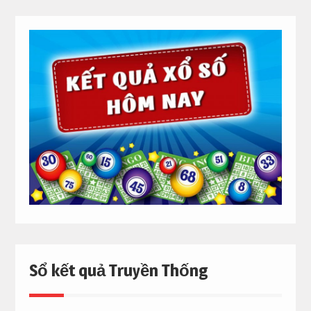
Sổ kết quả Truyền Thống