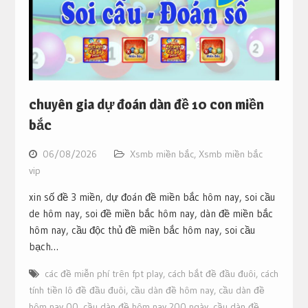
chuyên gia dự đoán dàn đề 10 con miền
bắc
06/08/2026
Xsmb miền bắc
,
Xsmb miền bắc
vip
xin số đề 3 miền, dự đoán đề miền bắc hôm nay, soi cầu
de hôm nay, soi đề miền bắc hôm nay, dàn đề miền bắc
hôm nay, cầu độc thủ đề miền bắc hôm nay, soi cầu
bạch…
các đề miễn phí trên fpt play
,
cách bắt đề đầu đuôi
,
cách
tính tiền lô đề đầu đuôi
,
cầu dàn đề hôm nay
,
cầu dàn đề
hôm nay 00
,
cầu dàn đề hôm nay 200 ngày
,
cầu dàn đề