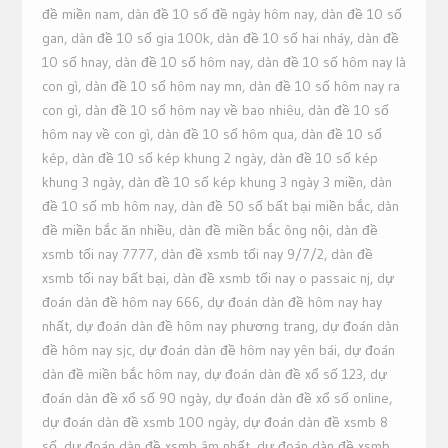
đề miền nam
,
dàn đề 10 số đề ngày hôm nay
,
dàn đề 10 số
gan
,
dàn đề 10 số gia 100k
,
dàn đề 10 số hai nháy
,
dàn đề
10 số hnay
,
dàn đề 10 số hôm nay
,
dàn đề 10 số hôm nay là
con gì
,
dàn đề 10 số hôm nay mn
,
dàn đề 10 số hôm nay ra
con gì
,
dàn đề 10 số hôm nay về bao nhiêu
,
dàn đề 10 số
hôm nay về con gì
,
dàn đề 10 số hôm qua
,
dàn đề 10 số
kép
,
dàn đề 10 số kép khung 2 ngày
,
dàn đề 10 số kép
khung 3 ngày
,
dàn đề 10 số kép khung 3 ngày 3 miền
,
dàn
đề 10 số mb hôm nay
,
dàn đề 50 số bất bại miền bắc
,
dàn
đề miền bắc ăn nhiều
,
dàn đề miền bắc ông nội
,
dàn đề
xsmb tối nay 7777
,
dàn đề xsmb tối nay 9/7/2
,
dàn đề
xsmb tối nay bất bại
,
dàn đề xsmb tối nay o passaic nj
,
dự
đoán dàn đề hôm nay 666
,
dự đoán dàn đề hôm nay hay
nhất
,
dự đoán dàn đề hôm nay phương trang
,
dự đoán dàn
đề hôm nay sjc
,
dự đoán dàn đề hôm nay yên bái
,
dự đoán
dàn đề miền bắc hôm nay
,
dự đoán dàn đề xổ số 123
,
dự
đoán dàn đề xổ số 90 ngày
,
dự đoán dàn đề xổ số online
,
dự đoán dàn đề xsmb 100 ngày
,
dự đoán dàn đề xsmb 8
số
,
dự đoán dàn đề xsmb âm nhất
,
dự đoán dàn đề xsmb