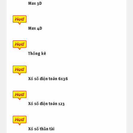
Max 3D
Max 4D
Thống kê
Xổ số điện toán 6x36
Xổ số điện toán 123
Xổ số thần tài