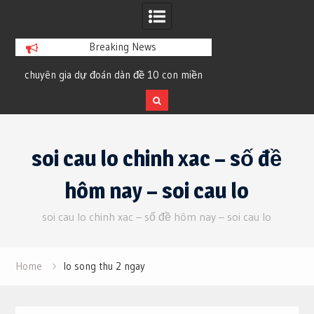
Breaking News
ền
chuyên gia dự đoán lô xiên 2 miền bắc
chuyên gia dự đoán
bắ
Skip
to
soi cau lo chinh xac – số đề
content
hôm nay – soi cau lo
soi cau lo chinh xac – số đề hôm nay – soi cau lo
Home
lo song thu 2 ngay