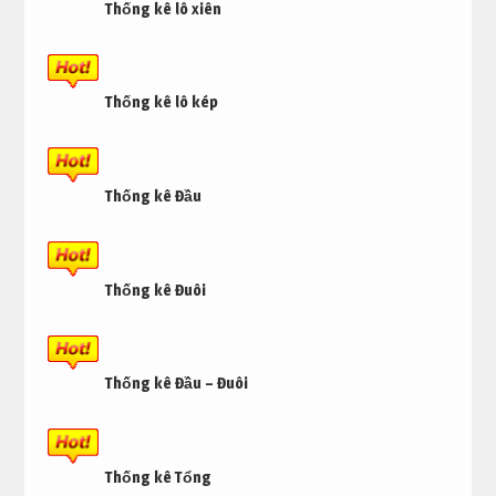
Thống kê lô xiên
Thống kê lô kép
Thống kê Đầu
Thống kê Đuôi
Thống kê Đầu – Đuôi
Thống kê Tổng