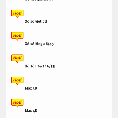
Xổ số vietlott
Xổ số Mega 6/45
Xổ số Power 6/55
Max 3D
Max 4D