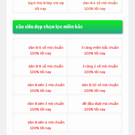
bạch thủ lô kép mb vip
dàn lô 4 số mb chuẩn
tối nay
100% tối nay
cầu siêu đẹp chọn lọc miền bắc
dàn lô 6 số mb chuẩn
3 càng miền bắc chuẩn
100% tối nay
100% tối nay
dàn lô 8 số mb chuẩn
3 càng 2 số mb chuẩn
100% tối nay
100% tối nay
dàn lô xiên 2 mb chuẩn
dàn lô 10 số mb chuẩn
100% tối nay
100% tối nay
dàn lô xiên 3 mb chuẩn
đề đầu đuôi mb chuẩn
100% tối nay
100% tối nay
dàn lô xiên 4 mb chuẩn
100% tối nay