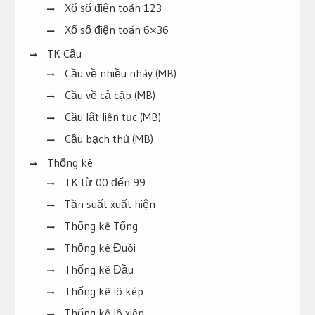
Xổ số điện toán 123
Xổ số điện toán 6×36
TK Cầu
Cầu về nhiều nháy (MB)
Cầu về cả cặp (MB)
Cầu lật liên tục (MB)
Cầu bạch thủ (MB)
Thống kê
TK từ 00 đến 99
Tần suất xuất hiện
Thống kê Tổng
Thống kê Đuôi
Thống kê Đầu
Thống kê lô kép
Thống kê lô xiên