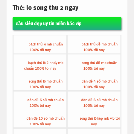
Thẻ:
lo song thu 2 ngay
cầu siêu đẹp uy tín miền bắc víp
bạch thủ lô mb chuẩn
bạch thủ đề mb chuẩn
100% tối nay
100% tối nay
bạch thủ lô 2 nháy mb
song thủ đề mb chuẩn
chuẩn 100% tối nay
100% tối nay
song thủ lô mb chuẩn
dàn đề 4 số mb chuẩn
100% tối nay
100% tối nay
dàn đề 6 số mb chuẩn
dàn đề 8 số mb chuẩn
100% tối nay
100% tối nay
dàn đề 10 số mb chuẩn
song thủ lô kép mb víp tối
100% tối nay
nay