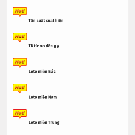
Tần suất xuất hiện
TK từ 00 đến 99
Loto miền Bắc
Loto miền Nam
Loto miền Trung