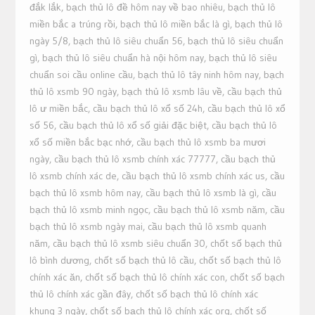
đắk lắk
,
bạch thủ lô đề hôm nay về bao nhiêu
,
bạch thủ lô
miền bắc a trúng rồi
,
bạch thủ lô miền bắc là gì
,
bạch thủ lô
ngày 5/8
,
bạch thủ lô siêu chuẩn 56
,
bạch thủ lô siêu chuẩn
gì
,
bạch thủ lô siêu chuẩn hà nội hôm nay
,
bạch thủ lô siêu
chuẩn soi cầu online cầu
,
bạch thủ lô tây ninh hôm nay
,
bạch
thủ lô xsmb 90 ngày
,
bạch thủ lô xsmb lâu về
,
cầu bạch thủ
lô ư miền bắc
,
cầu bạch thủ lô xổ số 24h
,
cầu bạch thủ lô xổ
số 56
,
cầu bạch thủ lô xổ số giải đặc biệt
,
cầu bạch thủ lô
xổ số miền bắc bạc nhớ
,
cầu bạch thủ lô xsmb ba mươi
ngày
,
cầu bạch thủ lô xsmb chính xác 77777
,
cầu bạch thủ
lô xsmb chính xác de
,
cầu bạch thủ lô xsmb chính xác us
,
cầu
bạch thủ lô xsmb hôm nay
,
cầu bạch thủ lô xsmb là gì
,
cầu
bạch thủ lô xsmb minh ngọc
,
cầu bạch thủ lô xsmb năm
,
cầu
bạch thủ lô xsmb ngày mai
,
cầu bạch thủ lô xsmb quanh
năm
,
cầu bạch thủ lô xsmb siêu chuẩn 30
,
chốt số bạch thủ
lô bình dương
,
chốt số bạch thủ lô cầu
,
chốt số bạch thủ lô
chính xác ăn
,
chốt số bạch thủ lô chính xác con
,
chốt số bạch
thủ lô chính xác gần đây
,
chốt số bạch thủ lô chính xác
khung 3 ngày
,
chốt số bạch thủ lô chính xác org
,
chốt số