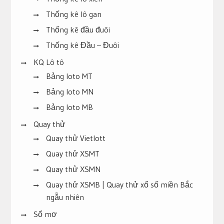
Thống kê lô gan
Thống kê đầu đuôi
Thống kê Đầu – Đuôi
KQ Lô tô
Bảng loto MT
Bảng loto MN
Bảng loto MB
Quay thử
Quay thử Vietlott
Quay thử XSMT
Quay thử XSMN
Quay thử XSMB | Quay thử xổ số miền Bắc
ngẫu nhiên
Sổ mơ