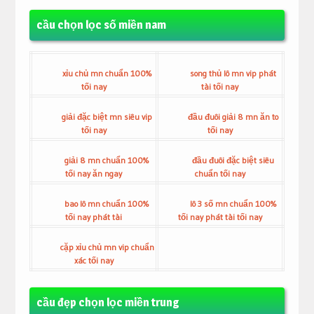
cầu chọn lọc số miền nam
xỉu chủ mn chuẩn 100%
song thủ lô mn vip phát
tối nay
tài tối nay
giải đặc biệt mn siêu vip
đầu đuôi giải 8 mn ăn to
tối nay
tối nay
giải 8 mn chuẩn 100%
đầu đuôi đặc biệt siêu
tối nay ăn ngay
chuẩn tối nay
bao lô mn chuẩn 100%
lô 3 số mn chuẩn 100%
tối nay phát tài
tối nay phát tài tối nay
cặp xỉu chủ mn vip chuẩn
xác tối nay
cầu đẹp chọn lọc miền trung