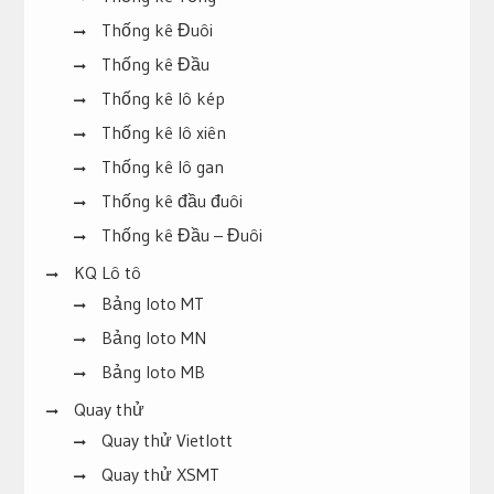
Thống kê Đuôi
Thống kê Đầu
Thống kê lô kép
Thống kê lô xiên
Thống kê lô gan
Thống kê đầu đuôi
Thống kê Đầu – Đuôi
KQ Lô tô
Bảng loto MT
Bảng loto MN
Bảng loto MB
Quay thử
Quay thử Vietlott
Quay thử XSMT