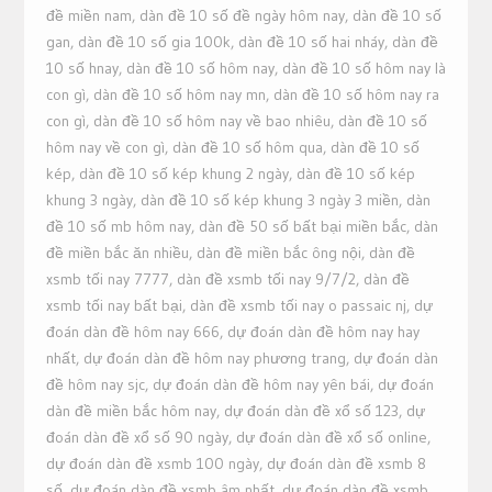
đề miền nam
,
dàn đề 10 số đề ngày hôm nay
,
dàn đề 10 số
gan
,
dàn đề 10 số gia 100k
,
dàn đề 10 số hai nháy
,
dàn đề
10 số hnay
,
dàn đề 10 số hôm nay
,
dàn đề 10 số hôm nay là
con gì
,
dàn đề 10 số hôm nay mn
,
dàn đề 10 số hôm nay ra
con gì
,
dàn đề 10 số hôm nay về bao nhiêu
,
dàn đề 10 số
hôm nay về con gì
,
dàn đề 10 số hôm qua
,
dàn đề 10 số
kép
,
dàn đề 10 số kép khung 2 ngày
,
dàn đề 10 số kép
khung 3 ngày
,
dàn đề 10 số kép khung 3 ngày 3 miền
,
dàn
đề 10 số mb hôm nay
,
dàn đề 50 số bất bại miền bắc
,
dàn
đề miền bắc ăn nhiều
,
dàn đề miền bắc ông nội
,
dàn đề
xsmb tối nay 7777
,
dàn đề xsmb tối nay 9/7/2
,
dàn đề
xsmb tối nay bất bại
,
dàn đề xsmb tối nay o passaic nj
,
dự
đoán dàn đề hôm nay 666
,
dự đoán dàn đề hôm nay hay
nhất
,
dự đoán dàn đề hôm nay phương trang
,
dự đoán dàn
đề hôm nay sjc
,
dự đoán dàn đề hôm nay yên bái
,
dự đoán
dàn đề miền bắc hôm nay
,
dự đoán dàn đề xổ số 123
,
dự
đoán dàn đề xổ số 90 ngày
,
dự đoán dàn đề xổ số online
,
dự đoán dàn đề xsmb 100 ngày
,
dự đoán dàn đề xsmb 8
số
,
dự đoán dàn đề xsmb âm nhất
,
dự đoán dàn đề xsmb