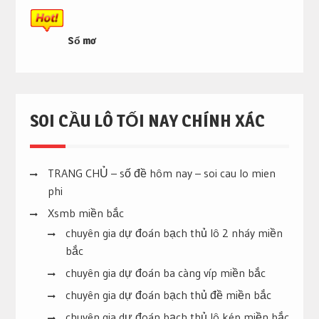
Sổ mơ
SOI CẦU LÔ TỐI NAY CHÍNH XÁC
TRANG CHỦ – số đề hôm nay – soi cau lo mien
phi
Xsmb miền bắc
chuyên gia dự đoán bạch thủ lô 2 nháy miền
bắc
chuyên gia dự đoán ba càng víp miền bắc
chuyên gia dự đoán bạch thủ đề miền bắc
chuyên gia dự đoán bạch thủ lô kép miền bắc