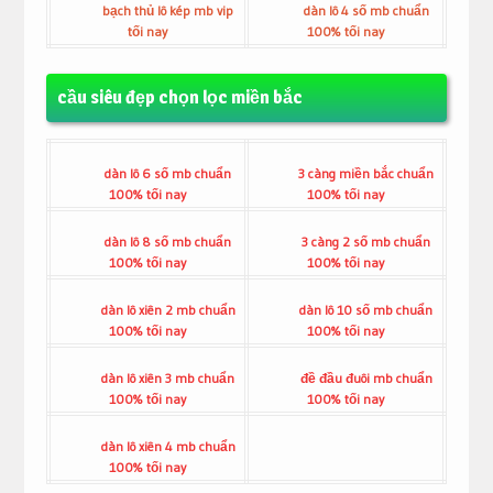
bạch thủ lô kép mb vip
dàn lô 4 số mb chuẩn
tối nay
100% tối nay
cầu siêu đẹp chọn lọc miền bắc
dàn lô 6 số mb chuẩn
3 càng miền bắc chuẩn
100% tối nay
100% tối nay
dàn lô 8 số mb chuẩn
3 càng 2 số mb chuẩn
100% tối nay
100% tối nay
dàn lô xiên 2 mb chuẩn
dàn lô 10 số mb chuẩn
100% tối nay
100% tối nay
dàn lô xiên 3 mb chuẩn
đề đầu đuôi mb chuẩn
100% tối nay
100% tối nay
dàn lô xiên 4 mb chuẩn
100% tối nay