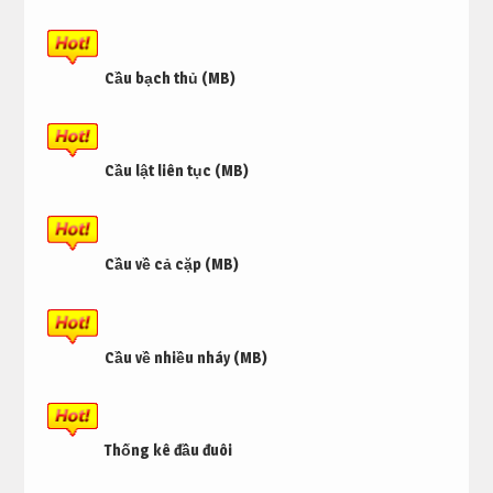
Cầu bạch thủ (MB)
Cầu lật liên tục (MB)
Cầu về cả cặp (MB)
Cầu về nhiều nháy (MB)
Thống kê đầu đuôi