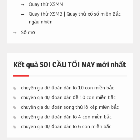
Quay thử XSMN
Quay thử XSMB | Quay thử xổ số miền Bắc
ngẫu nhiên
Sổ mơ
Kết quả SOI CẦU TỐI NAY mới nhất
chuyên gia dự đoán dàn lô 10 con miền bắc
chuyên gia dự đoán dàn đề 10 con miền bắc
chuyên gia dự đoán song thủ lô kép miền bắc
chuyên gia dự đoán dàn lô 4 con miền bắc
chuyên gia dự đoán dàn lô 6 con miền bắc