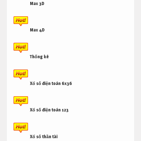
Max 3D
Max 4D
Thống kê
Xổ số điện toán 6x36
Xổ số điện toán 123
Xổ số thần tài