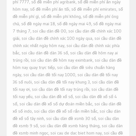
phí 7777
,
số đề miễn phí agribank
,
số đề miễn phí ăn ngày
hôm nay
,
số đề miễn phí ăn tối
,
số đề miễn phí emirates
,
số
đề miễn phí gì
,
số đề miễn phí không
,
số đề miễn phí ông
chủ
,
số đề ngày mai 18
,
số đề ngày mai 49
,
số đề ngày mai
7 tháng 7
,
soi cầu dàn đề 00
,
soi cầu dàn đề chính xác 100
giải
,
soi cầu dàn đề chính xác 100 ngày qua
,
soi cầu dàn đề
chính xác nhất ngày hôm nay
,
soi cầu dàn đề chính xác phía
bắc
,
soi cầu dàn đề dàn 36 số
,
soi cầu dàn đề hôm nay ai
trúng rồi
,
soi cầu dàn đề hôm nay eximbank
,
soi cầu dàn đề
hôm nay quay trực tiếp
,
soi cầu dàn đề siêu chuẩn hàng
ngày
,
soi cầu dàn đề tối nay 1000
,
soi cầu dàn đề tối nay
36 số nuôi
,
soi cầu dàn đề tối nay khung 3
,
soi cầu dàn đề
tối nay ơi
,
soi cầu dàn đề tối nay trúng rồi
,
soi cầu dàn đề
tối nay yếu
,
soi cầu dàn đề xổ số
,
soi cầu dàn đề xổ số 4
số
,
soi cầu dàn đề xổ số dự đoán miền bắc
,
soi cầu dàn đề
xổ số indo
,
soi cầu dàn đề xổ số rắn miền bắc
,
soi cầu dàn
đề xổ số tây ninh
,
soi cầu dàn đề xsmb 30 số
,
soi cầu dàn
đề xsmb 9 số
,
soi cầu dàn đề xsmb hàng tháng
,
soi cầu dàn
đề xsmb minh ngọc
,
soi cau de dac biet hom nay
,
soi cầu đề