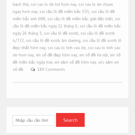
bạch thủ
,
soi cau lo de bd hom nay
,
soi cau lo de chuan
ngay hom nay
,
soi cầu lô đề miền bắc 555
,
soi cầu lô đề
miền bắc anh 688
,
soi cầu lô đề miền bắc giải đặc biệt
,
soi
cầu lô đề miền bắc ngày 11 tháng 6
,
soi cầu lô đề miền bắc
ngày 26 tháng 5
,
soi cầu lô đề xsmb
,
soi cầu lô đề xsmb
4/7/2
,
soi cầu lô đề xsmb âm dương
,
soi cầu lô đề xsmb lô
đẹp nhất hôm nay
,
soi cau lo tinh cau de
,
soi cau lo tinh cau
de hom nay
,
xin số đề đẹp hôm nay
,
xin số đề hà nội
,
xin số
đề miền bắc ngày mai
,
xin xăm số đề hôm nay
,
xóc xăm xin
số đề
189 Comments
Search