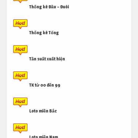
Thống kê Đầu – Đuôi
Thống kê Tổng
Tần suất xuất hiện
TK từ 00 đến 99
Loto miền Bắc
Loto miền Nam