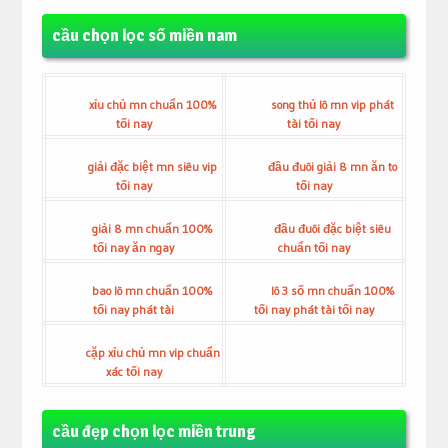
cầu chọn lọc số miền nam
xỉu chủ mn chuẩn 100%
song thủ lô mn vip phát
tối nay
tài tối nay
giải đặc biệt mn siêu vip
đầu đuôi giải 8 mn ăn to
tối nay
tối nay
giải 8 mn chuẩn 100%
đầu đuôi đặc biệt siêu
tối nay ăn ngay
chuẩn tối nay
bao lô mn chuẩn 100%
lô 3 số mn chuẩn 100%
tối nay phát tài
tối nay phát tài tối nay
cặp xỉu chủ mn vip chuẩn
xác tối nay
cầu đẹp chọn lọc miền trung