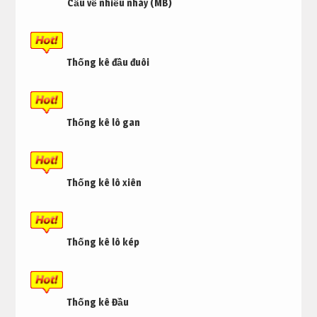
Cầu về nhiều nháy (MB)
Thống kê đầu đuôi
Thống kê lô gan
Thống kê lô xiên
Thống kê lô kép
Thống kê Đầu