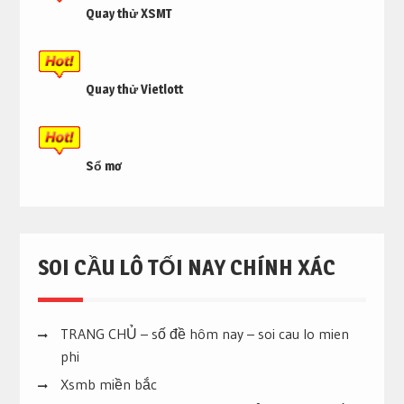
Quay thử XSMT
Quay thử Vietlott
Sổ mơ
SOI CẦU LÔ TỐI NAY CHÍNH XÁC
TRANG CHỦ – số đề hôm nay – soi cau lo mien
phi
Xsmb miền bắc