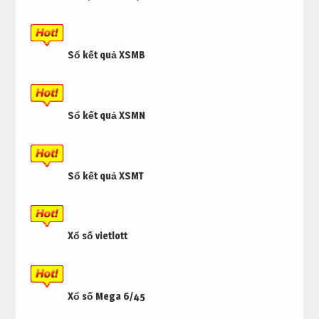
Sổ kết quả XSMB
Sổ kết quả XSMN
Sổ kết quả XSMT
Xổ số vietlott
Xổ số Mega 6/45