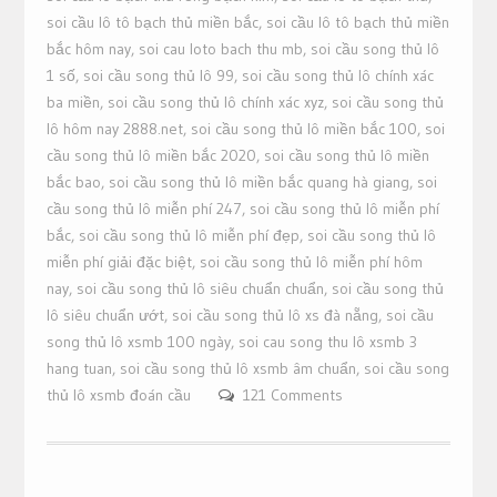
soi cầu lô tô bạch thủ miền bắc
,
soi cầu lô tô bạch thủ miền
bắc hôm nay
,
soi cau loto bach thu mb
,
soi cầu song thủ lô
1 số
,
soi cầu song thủ lô 99
,
soi cầu song thủ lô chính xác
ba miền
,
soi cầu song thủ lô chính xác xyz
,
soi cầu song thủ
lô hôm nay 2888.net
,
soi cầu song thủ lô miền bắc 100
,
soi
cầu song thủ lô miền bắc 2020
,
soi cầu song thủ lô miền
bắc bao
,
soi cầu song thủ lô miền bắc quang hà giang
,
soi
cầu song thủ lô miễn phí 247
,
soi cầu song thủ lô miễn phí
bắc
,
soi cầu song thủ lô miễn phí đẹp
,
soi cầu song thủ lô
miễn phí giải đặc biệt
,
soi cầu song thủ lô miễn phí hôm
nay
,
soi cầu song thủ lô siêu chuẩn chuẩn
,
soi cầu song thủ
lô siêu chuẩn ướt
,
soi cầu song thủ lô xs đà nẵng
,
soi cầu
song thủ lô xsmb 100 ngày
,
soi cau song thu lô xsmb 3
hang tuan
,
soi cầu song thủ lô xsmb âm chuẩn
,
soi cầu song
thủ lô xsmb đoán cầu
121 Comments