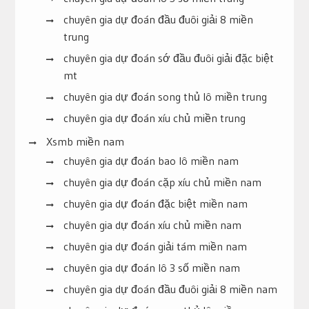
chuyên gia dự đoán đầu đuôi giải 8 miền
trung
chuyên gia dự đoán sớ đầu đuôi giải đặc biệt
mt
chuyên gia dự đoán song thủ lô miền trung
chuyên gia dự đoán xíu chủ miền trung
Xsmb miền nam
chuyên gia dự đoán bao lô miền nam
chuyên gia dự đoán cặp xíu chủ miền nam
chuyên gia dự đoán đặc biệt miền nam
chuyên gia dự đoán xíu chủ miền nam
chuyên gia dự đoán giải tám miền nam
chuyên gia dự đoán lô 3 số miền nam
chuyên gia dự đoán đầu đuôi giải 8 miền nam