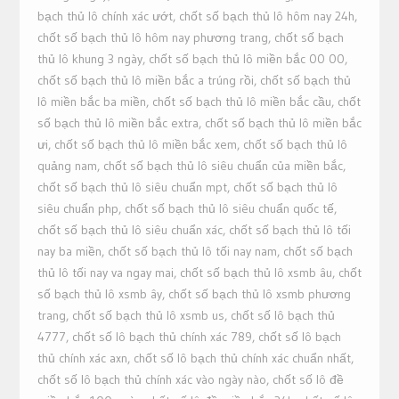
bạch thủ lô chính xác ướt
,
chốt số bạch thủ lô hôm nay 24h
,
chốt số bạch thủ lô hôm nay phương trang
,
chốt số bạch
thủ lô khung 3 ngày
,
chốt số bạch thủ lô miền bắc 00 00
,
chốt số bạch thủ lô miền bắc a trúng rồi
,
chốt số bạch thủ
lô miền bắc ba miền
,
chốt số bạch thủ lô miền bắc cầu
,
chốt
số bạch thủ lô miền bắc extra
,
chốt số bạch thủ lô miền bắc
ưi
,
chốt số bạch thủ lô miền bắc xem
,
chốt số bạch thủ lô
quảng nam
,
chốt số bạch thủ lô siêu chuẩn của miền bắc
,
chốt số bạch thủ lô siêu chuẩn mpt
,
chốt số bạch thủ lô
siêu chuẩn php
,
chốt số bạch thủ lô siêu chuẩn quốc tế
,
chốt số bạch thủ lô siêu chuẩn xác
,
chốt số bạch thủ lô tối
nay ba miền
,
chốt số bạch thủ lô tối nay nam
,
chốt số bạch
thủ lô tối nay va ngay mai
,
chốt số bạch thủ lô xsmb âu
,
chốt
số bạch thủ lô xsmb ây
,
chốt số bạch thủ lô xsmb phương
trang
,
chốt số bạch thủ lô xsmb us
,
chốt số lô bạch thủ
4777
,
chốt số lô bạch thủ chính xác 789
,
chốt số lô bạch
thủ chính xác axn
,
chốt số lô bạch thủ chính xác chuẩn nhất
,
chốt số lô bạch thủ chính xác vào ngày nào
,
chốt số lô đề