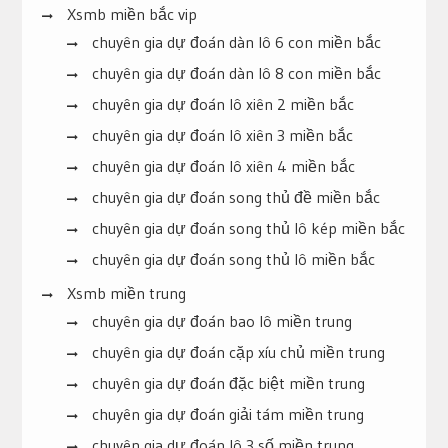
Xsmb miền bắc vip
chuyên gia dự đoán dàn lô 6 con miền bắc
chuyên gia dự đoán dàn lô 8 con miền bắc
chuyên gia dự đoán lô xiên 2 miền bắc
chuyên gia dự đoán lô xiên 3 miền bắc
chuyên gia dự đoán lô xiên 4 miền bắc
chuyên gia dự đoán song thủ đề miền bắc
chuyên gia dự đoán song thủ lô kép miền bắc
chuyên gia dự đoán song thủ lô miền bắc
Xsmb miền trung
chuyên gia dự đoán bao lô miền trung
chuyên gia dự đoán cặp xíu chủ miền trung
chuyên gia dự đoán đặc biệt miền trung
chuyên gia dự đoán giải tám miền trung
chuyên gia dự đoán lô 3 số miền trung