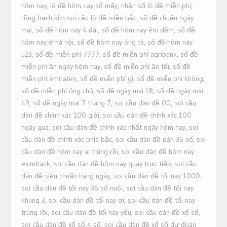
hôm nay
,
lô đề hôm nay số mấy
,
nhận số lô đề miễn phí
,
rồng bạch kim soi cầu lô đề miền bắc
,
số đề chuẩn ngày
mai
,
số đề hôm nay 4 đài
,
số đề hôm nay êm đềm
,
số đề
hôm nay ở hà nội
,
số đề hôm nay ông tà
,
số đề hôm nay
u23
,
số đề miễn phí 7777
,
số đề miễn phí agribank
,
số đề
miễn phí ăn ngày hôm nay
,
số đề miễn phí ăn tối
,
số đề
miễn phí emirates
,
số đề miễn phí gì
,
số đề miễn phí không
,
số đề miễn phí ông chủ
,
số đề ngày mai 18
,
số đề ngày mai
49
,
số đề ngày mai 7 tháng 7
,
soi cầu dàn đề 00
,
soi cầu
dàn đề chính xác 100 giải
,
soi cầu dàn đề chính xác 100
ngày qua
,
soi cầu dàn đề chính xác nhất ngày hôm nay
,
soi
cầu dàn đề chính xác phía bắc
,
soi cầu dàn đề dàn 36 số
,
soi
cầu dàn đề hôm nay ai trúng rồi
,
soi cầu dàn đề hôm nay
eximbank
,
soi cầu dàn đề hôm nay quay trực tiếp
,
soi cầu
dàn đề siêu chuẩn hàng ngày
,
soi cầu dàn đề tối nay 1000
,
soi cầu dàn đề tối nay 36 số nuôi
,
soi cầu dàn đề tối nay
khung 3
,
soi cầu dàn đề tối nay ơi
,
soi cầu dàn đề tối nay
trúng rồi
,
soi cầu dàn đề tối nay yếu
,
soi cầu dàn đề xổ số
,
soi cầu dàn đề xổ số 4 số
,
soi cầu dàn đề xổ số dự đoán