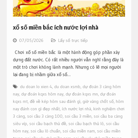
xổ số miền bắc ích nước lợi nhà
07/05/2026
Lấy số trực tiếp
Chơi xổ số miền bắc là một hành động góp phần xây
dựng đất nước. Có rất nhiều người vẫn nghĩ rằng đây là
một trò chơi không lành mạnh. Nhưng có lẽ mọi người
lại đang bị nhầm giữa xổ số…
du doan lo xien 4
,
du doan xsmb
,
dự đoán 3 càng hôm
nay
,
dự đoán kqxs hôm nay
,
dự đoán kqxs mn
,
dự đoán
kqxs mt
,
đề về kép hôm sau đánh gì
,
giờ vàng chốt số
,
hôm
nay đánh con gì đẹp nhất
,
ích nước lợi nhà
,
kinh nghiệm chơi
3 càng
,
soi cầu 3 càng 100
,
soi cầu 3 miền
,
soi cầu ba càng
siêu víp
,
soi cầu bạch thủ đề
,
soi cầu bạch thủ lô
,
soi cầu
hôm nay
,
soi cầu lô chuẩn
,
soi cầu miền nam
,
soi cầu miền