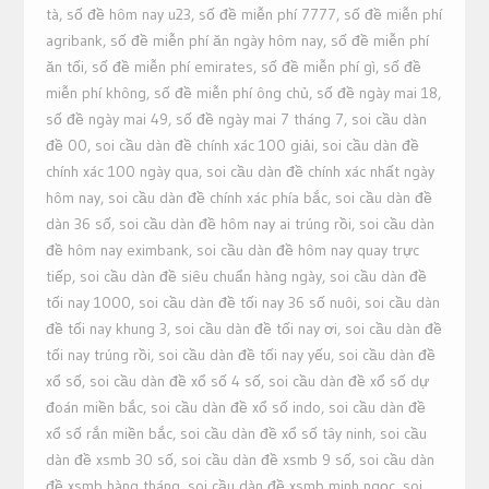
tà
,
số đề hôm nay u23
,
số đề miễn phí 7777
,
số đề miễn phí
agribank
,
số đề miễn phí ăn ngày hôm nay
,
số đề miễn phí
ăn tối
,
số đề miễn phí emirates
,
số đề miễn phí gì
,
số đề
miễn phí không
,
số đề miễn phí ông chủ
,
số đề ngày mai 18
,
số đề ngày mai 49
,
số đề ngày mai 7 tháng 7
,
soi cầu dàn
đề 00
,
soi cầu dàn đề chính xác 100 giải
,
soi cầu dàn đề
chính xác 100 ngày qua
,
soi cầu dàn đề chính xác nhất ngày
hôm nay
,
soi cầu dàn đề chính xác phía bắc
,
soi cầu dàn đề
dàn 36 số
,
soi cầu dàn đề hôm nay ai trúng rồi
,
soi cầu dàn
đề hôm nay eximbank
,
soi cầu dàn đề hôm nay quay trực
tiếp
,
soi cầu dàn đề siêu chuẩn hàng ngày
,
soi cầu dàn đề
tối nay 1000
,
soi cầu dàn đề tối nay 36 số nuôi
,
soi cầu dàn
đề tối nay khung 3
,
soi cầu dàn đề tối nay ơi
,
soi cầu dàn đề
tối nay trúng rồi
,
soi cầu dàn đề tối nay yếu
,
soi cầu dàn đề
xổ số
,
soi cầu dàn đề xổ số 4 số
,
soi cầu dàn đề xổ số dự
đoán miền bắc
,
soi cầu dàn đề xổ số indo
,
soi cầu dàn đề
xổ số rắn miền bắc
,
soi cầu dàn đề xổ số tây ninh
,
soi cầu
dàn đề xsmb 30 số
,
soi cầu dàn đề xsmb 9 số
,
soi cầu dàn
đề xsmb hàng tháng
,
soi cầu dàn đề xsmb minh ngọc
,
soi