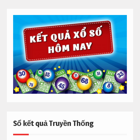
Sổ kết quả Truyền Thống