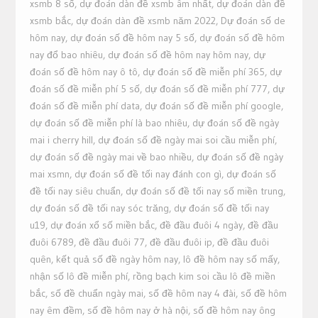
xsmb 8 số
,
dự đoán dàn đề xsmb âm nhất
,
dự đoán dàn đề
xsmb bắc
,
dự đoán dàn đề xsmb năm 2022
,
Dự đoán số de
hôm nay
,
dự đoán số đề hôm nay 5 số
,
dự đoán số đề hôm
nay đổ bao nhiêu
,
dự đoán số đề hôm nay hôm nay
,
dự
đoán số đề hôm nay ô tô
,
dự đoán số đề miễn phí 365
,
dự
đoán số đề miễn phí 5 số
,
dự đoán số đề miễn phí 777
,
dự
đoán số đề miễn phí data
,
dự đoán số đề miễn phí google
,
dự đoán số đề miễn phí là bao nhiêu
,
dự đoán số đề ngày
mai i cherry hill
,
dự đoán số đề ngày mai soi cầu miễn phí
,
dự đoán số đề ngày mai về bao nhiều
,
dự đoán số đề ngày
mai xsmn
,
dự đoán số đề tối nay đánh con gì
,
dự đoán số
đề tối nay siêu chuẩn
,
dự đoán số đề tối nay số miền trung
,
dự đoán số đề tối nay sóc trăng
,
dự đoán số đề tối nay
u19
,
dự đoán xổ số miền bắc
,
đề đầu đuôi 4 ngày
,
đề đầu
đuôi 6789
,
đề đầu đuôi 77
,
đề đầu đuôi ip
,
đề đầu đuôi
quên
,
kết quả số đề ngày hôm nay
,
lô đề hôm nay số mấy
,
nhận số lô đề miễn phí
,
rồng bạch kim soi cầu lô đề miền
bắc
,
số đề chuẩn ngày mai
,
số đề hôm nay 4 đài
,
số đề hôm
nay êm đềm
,
số đề hôm nay ở hà nội
,
số đề hôm nay ông