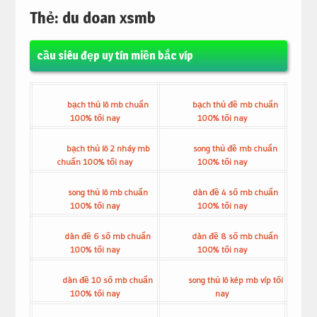
Thẻ:
du doan xsmb
cầu siêu đẹp uy tín miền bắc víp
bạch thủ lô mb chuẩn
bạch thủ đề mb chuẩn
100% tối nay
100% tối nay
bạch thủ lô 2 nháy mb
song thủ đề mb chuẩn
chuẩn 100% tối nay
100% tối nay
song thủ lô mb chuẩn
dàn đề 4 số mb chuẩn
100% tối nay
100% tối nay
dàn đề 6 số mb chuẩn
dàn đề 8 số mb chuẩn
100% tối nay
100% tối nay
dàn đề 10 số mb chuẩn
song thủ lô kép mb víp tối
100% tối nay
nay