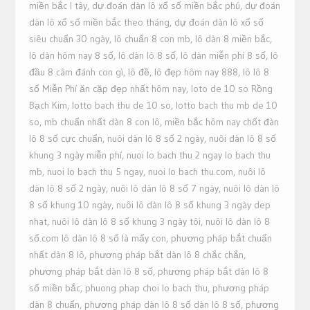
miền bắc l tây
,
dự đoán dàn lô xổ số miền bắc phú
,
dự đoán
dàn lô xổ số miền bắc theo tháng
,
dự đoán dàn lô xổ số
siêu chuẩn 30 ngày
,
lô chuẩn 8 con mb
,
lô dàn 8 miền bắc
,
lô dàn hôm nay 8 số
,
lô dàn lô 8 số
,
lô dàn miễn phí 8 số
,
lô
đầu 8 câm đánh con gì
,
lô đề
,
lô đẹp hôm nay 888
,
lô lô 8
số Miễn Phí ăn cặp đẹp nhất hôm nay
,
loto de 10 so Rồng
Bạch Kim
,
lotto bach thu de 10 so
,
lotto bach thu mb de 10
so
,
mb chuẩn nhất dàn 8 con lô
,
miền bắc hôm nay chốt đàn
lô 8 số cực chuẩn
,
nuôi dàn lô 8 số 2 ngày
,
nuôi dàn lô 8 số
khung 3 ngày miễn phí
,
nuoi lo bach thu 2 ngay lo bach thu
mb
,
nuoi lo bach thu 5 ngay
,
nuoi lo bach thu.com
,
nuôi lô
dàn lô 8 số 2 ngày
,
nuôi lô dàn lô 8 số 7 ngày
,
nuôi lô dàn lô
8 số khung 10 ngày
,
nuôi lô dàn lô 8 số khung 3 ngày dep
nhat
,
nuôi lô dàn lô 8 số khung 3 ngày tôi
,
nuôi lô dàn lô 8
số.com lô dàn lô 8 số là mấy con
,
phương pháp bắt chuẩn
nhất dàn 8 lô
,
phương pháp bắt dàn lô 8 chắc chắn
,
phương pháp bắt dàn lô 8 số
,
phương pháp bắt dàn lô 8
số miền bắc
,
phuong phap choi lo bach thu
,
phương pháp
dàn 8 chuẩn
,
phương pháp dàn lô 8 số dàn lô 8 số
,
phương