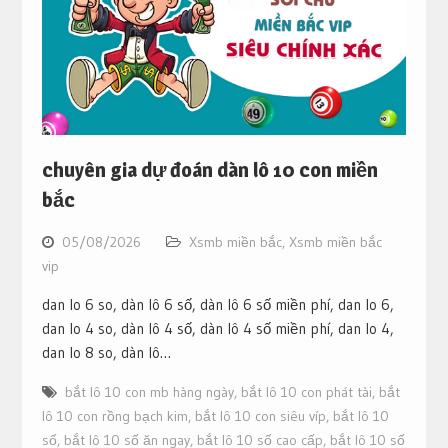
chuyên gia dự đoán dàn lô 10 con miền
bắc
05/08/2026
Xsmb miền bắc
,
Xsmb miền bắc
vip
dan lo 6 so, dàn lô 6 số, dàn lô 6 số miền phí, dan lo 6,
dan lo 4 so, dàn lô 4 số, dàn lô 4 số miền phí, dan lo 4,
dan lo 8 so, dàn lô…
bắt lô 10 con mb hàng ngày
,
bắt lô 10 con phát tài
,
bắt
lô 10 con rồng bạch kim
,
bắt lô 10 con siêu víp
,
bắt lô 10
số
,
bắt lô 10 số ăn ngay
,
bắt lô 10 số cao cấp
,
bắt lô 10 số