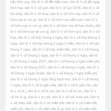
bắc hôm nay
,
dàn lô 4 số đề miền nam
,
dàn lô 4 số đề ngày
hôm nay
,
dàn lô 4 số gan
,
dàn lô 4 số gia 100k
,
dàn lô 4 số
hai nháy
,
dàn lô 4 số hnay
,
dàn lô 4 số hôm nay
,
dàn lô 4 số
hôm nay là con gì
,
dàn lô 4 số hôm nay miền nam
,
dàn lô 4
số hôm nay ra con gì
,
dàn lô 4 số hôm nay về bao nhiêu
,
dàn
lô 4 số hôm nay về con gì
,
dàn lô 4 số hôm qua
,
dàn lô 4 số
kép
,
dàn lô 4 số kép khung 2 ngày
,
dàn lô 4 số kép khung 3
ngày
,
dàn lô 4 số kép khung 3 ngày 3 miền
,
dàn lô 4 số kép
khung 5 ngày
,
dàn lô 4 số kép miền bắc
,
dàn lô 4 số khung
,
dàn lô 4 số khung 1 ngày
,
dàn lô 4 số khung 2 ngày
,
dàn lô
4 số khung 2 ngày 2107
,
dàn lô 4 số khung 2 ngày miễn phí
,
dàn lô 4 số khung 2107
,
dàn lô 4 số khung 3 ngày
,
dàn lô 4
số khung 3 ngày chuẩn
,
dàn lô 4 số khung 3 ngày miễn phí
,
dàn lô 4 số khung 3 ngày rồng bạch kim
,
dàn lô 4 số khung
5 ngày
,
dàn lô 4 số là giải mấy
,
dàn lô 4 số là giải nào
,
dàn
lô 4 số là j
,
dàn lô 4 số là ntn
,
dàn lô 4 số là sao
,
dàn lô 4
số lót là gì
,
dan lo 4 so mb
,
dàn lô 4 số mb mien phi
,
Dàn lô
4 số miền bắc
,
dàn lô 4 số miền bắc dàn lô 4 số miền bắc
miễn phí
,
dàn lô 4 số miền bắc là gì
,
Dàn lô 4 số miền bắc