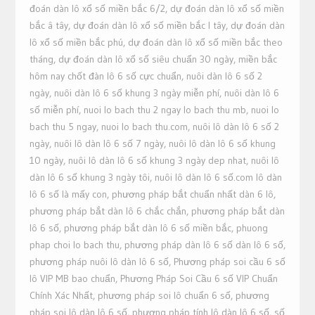
đoán dàn lô xổ số miền bắc 6/2
,
dự đoán dàn lô xổ số miền
bắc â tây
,
dự đoán dàn lô xổ số miền bắc l tây
,
dự đoán dàn
lô xổ số miền bắc phú
,
dự đoán dàn lô xổ số miền bắc theo
tháng
,
dự đoán dàn lô xổ số siêu chuẩn 30 ngày
,
miền bắc
hôm nay chốt đàn lô 6 số cực chuẩn
,
nuôi dàn lô 6 số 2
ngày
,
nuôi dàn lô 6 số khung 3 ngày miễn phí
,
nuôi dàn lô 6
số miễn phí
,
nuoi lo bach thu 2 ngay lo bach thu mb
,
nuoi lo
bach thu 5 ngay
,
nuoi lo bach thu.com
,
nuôi lô dàn lô 6 số 2
ngày
,
nuôi lô dàn lô 6 số 7 ngày
,
nuôi lô dàn lô 6 số khung
10 ngày
,
nuôi lô dàn lô 6 số khung 3 ngày dep nhat
,
nuôi lô
dàn lô 6 số khung 3 ngày tôi
,
nuôi lô dàn lô 6 số.com lô dàn
lô 6 số là mấy con
,
phương pháp bắt chuẩn nhất dàn 6 lô
,
phương pháp bắt dàn lô 6 chắc chắn
,
phương pháp bắt dàn
lô 6 số
,
phương pháp bắt dàn lô 6 số miền bắc
,
phuong
phap choi lo bach thu
,
phương pháp dàn lô 6 số dàn lô 6 số
,
phương pháp nuôi lô dàn lô 6 số
,
Phương pháp soi cầu 6 số
lô VIP MB bao chuẩn
,
Phương Pháp Soi Cầu 6 số VIP Chuẩn
Chính Xác Nhất
,
phương pháp soi lô chuẩn 6 số
,
phương
pháp soi lô dàn lô 6 số
,
phương pháp tính lô dàn lô 6 số
,
số