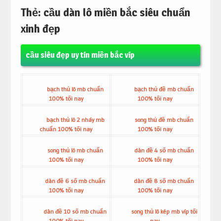
Thẻ:
cầu dàn lô miền bắc siêu chuẩn
xinh đẹp
cầu siêu đẹp uy tín miền bắc víp
bạch thủ lô mb chuẩn
bạch thủ đề mb chuẩn
100% tối nay
100% tối nay
bạch thủ lô 2 nháy mb
song thủ đề mb chuẩn
chuẩn 100% tối nay
100% tối nay
song thủ lô mb chuẩn
dàn đề 4 số mb chuẩn
100% tối nay
100% tối nay
dàn đề 6 số mb chuẩn
dàn đề 8 số mb chuẩn
100% tối nay
100% tối nay
dàn đề 10 số mb chuẩn
song thủ lô kép mb víp tối
100% tối nay
nay