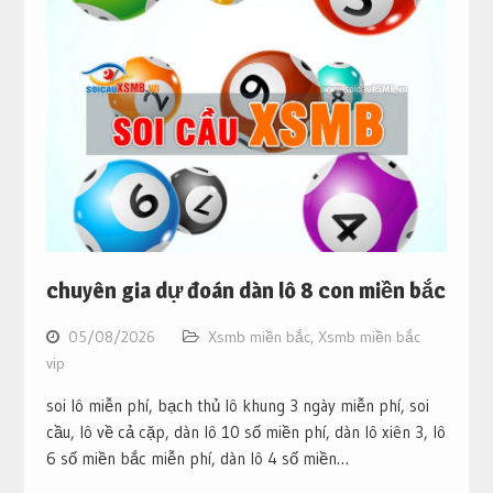
chuyên gia dự đoán dàn lô 8 con miền bắc
05/08/2026
Xsmb miền bắc
,
Xsmb miền bắc
vip
soi lô miễn phí, bạch thủ lô khung 3 ngày miễn phí, soi
cầu, lô về cả cặp, dàn lô 10 số miền phí, dàn lô xiên 3, lô
6 số miền bắc miễn phí, dàn lô 4 số miền…