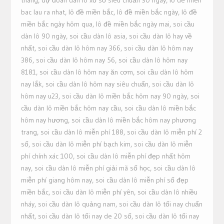
bac lau ra nhat
,
lô đề miền bắc
,
lô đề miền bắc ngày
,
lô đề
miền bắc ngày hôm qua
,
lô đề miền bắc ngày mai
,
soi cầu
dàn lô 90 ngày
,
soi cầu dàn lô asia
,
soi cầu dàn lô hay về
nhất
,
soi cầu dàn lô hôm nay 366
,
soi cầu dàn lô hôm nay
386
,
soi cầu dàn lô hôm nay 56
,
soi cầu dàn lô hôm nay
8181
,
soi cầu dàn lô hôm nay ăn cơm
,
soi cầu dàn lô hôm
nay lắk
,
soi cầu dàn lô hôm nay siêu chuẩn
,
soi cầu dàn lô
hôm nay u23
,
soi cầu dàn lô miền bắc hôm nay 90 ngày
,
soi
cầu dàn lô miền bắc hôm nay cầu
,
soi cầu dàn lô miền bắc
hôm nay hương
,
soi cầu dàn lô miền bắc hôm nay phương
trang
,
soi cầu dàn lô miễn phí 188
,
soi cầu dàn lô miễn phí 2
số
,
soi cầu dàn lô miễn phí bạch kim
,
soi cầu dàn lô miễn
phí chính xác 100
,
soi cầu dàn lô miễn phí đẹp nhất hôm
nay
,
soi cầu dàn lô miễn phí giải mã số học
,
soi cầu dàn lô
miễn phí giang hôm nay
,
soi cầu dàn lô miễn phí số đẹp
miền bắc
,
soi cầu dàn lô miễn phí yên
,
soi cầu dàn lô nhiều
nháy
,
soi cầu dàn lô quảng nam
,
soi cầu dàn lô tối nay chuẩn
nhất
,
soi cầu dàn lô tối nay de 20 số
,
soi cầu dàn lô tối nay