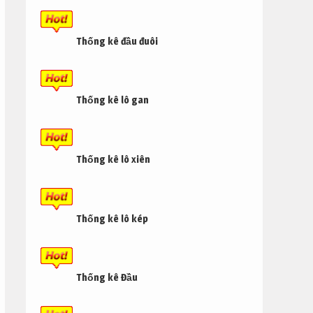
Thống kê đầu đuôi
Thống kê lô gan
Thống kê lô xiên
Thống kê lô kép
Thống kê Đầu