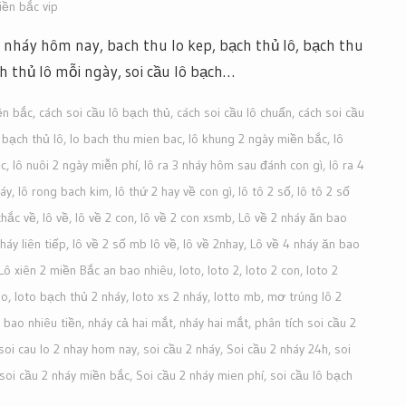
ền bắc vip
 nháy hôm nay, bach thu lo kep, bạch thủ lô, bạch thu
h thủ lô mỗi ngày, soi cầu lô bạch…
ền bắc
,
cách soi cầu lô bạch thủ
,
cách soi cầu lô chuẩn
,
cách soi cầu
 bạch thủ lô
,
lo bach thu mien bac
,
lô khung 2 ngày miền bắc
,
lô
ộc
,
lô nuôi 2 ngày miễn phí
,
lô ra 3 nháy hôm sau đánh con gì
,
lô ra 4
háy
,
lô rong bach kim
,
lô thứ 2 hay về con gì
,
lô tô 2 số
,
lô tô 2 số
chắc về
,
lô về
,
lô về 2 con
,
lô về 2 con xsmb
,
Lô về 2 nháy ăn bao
háy liên tiếp
,
lô về 2 số mb lô về
,
lô về 2nhay
,
Lô về 4 nháy ăn bao
Lô xiên 2 miền Bắc an bao nhiêu
,
loto
,
loto 2
,
loto 2 con
,
loto 2
so
,
loto bạch thủ 2 nháy
,
loto xs 2 nháy
,
lotto mb
,
mơ trúng lô 2
 bao nhiêu tiền
,
nháy cả hai mắt
,
nháy hai mắt
,
phân tích soi cầu 2
soi cau lo 2 nhay hom nay
,
soi cầu 2 nháy
,
Soi cầu 2 nháy 24h
,
soi
soi cầu 2 nháy miền bắc
,
Soi cầu 2 nháy mien phí
,
soi cầu lô bạch