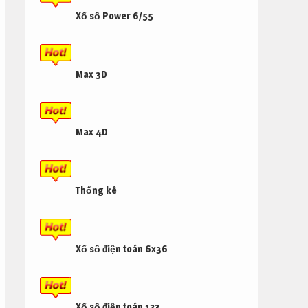
Xổ số Power 6/55
Max 3D
Max 4D
Thống kê
Xổ số điện toán 6x36
Xổ số điện toán 123