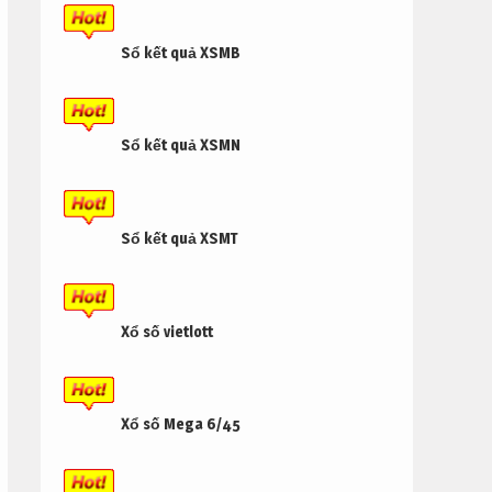
Sổ kết quả XSMB
Sổ kết quả XSMN
Sổ kết quả XSMT
Xổ số vietlott
Xổ số Mega 6/45