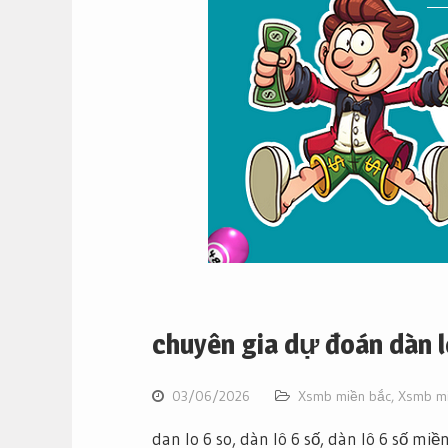
chuyên gia dự đoán dàn 
03/06/2026
Xsmb miền bắc
,
Xsmb mi
dan lo 6 so, dàn lô 6 số, dàn lô 6 số miền