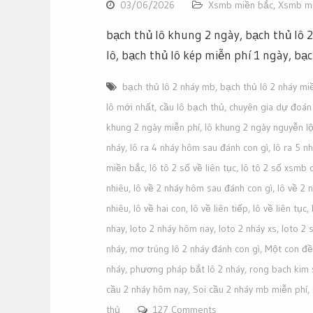
03/06/2026
Xsmb miền bắc
,
Xsmb mi
bạch thủ lô khung 2 ngày, bạch thủ lô 2
lô, bạch thủ lô kép miễn phí 1 ngày, bạc
bạch thủ lô 2 nháy mb
,
bạch thủ lô 2 nháy mi
lô mới nhất
,
cầu lô bạch thủ
,
chuyên gia dự đoán
khung 2 ngày miễn phí
,
lô khung 2 ngày nguyễn l
nháy
,
lô ra 4 nháy hôm sau đánh con gì
,
lô ra 5 n
miền bắc
,
lô tô 2 số về liên tục
,
lô tô 2 số xsmb 
nhiêu
,
lô về 2 nháy hôm sau đánh con gì
,
lô về 2 n
nhiêu
,
lô về hai con
,
lô về liên tiếp
,
lô về liên tục
,
nhay
,
loto 2 nháy hôm nay
,
loto 2 nháy xs
,
loto 2 
nháy
,
mơ trúng lô 2 nháy đánh con gì
,
Một con đề
nháy
,
phương pháp bắt lô 2 nháy
,
rong bach kim 
cầu 2 nháy hôm nay
,
Soi cầu 2 nháy mb miễn phí
,
thủ
127 Comments