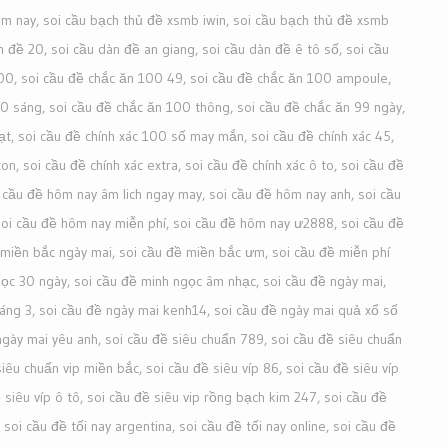
om nay
,
soi cầu bạch thủ đề xsmb iwin
,
soi cầu bạch thủ đề xsmb
n đề 20
,
soi cầu dàn đề an giang
,
soi cầu dàn đề ê tô số
,
soi cầu
000
,
soi cầu đề chắc ăn 100 49
,
soi cầu đề chắc ăn 100 ampoule
,
00 sáng
,
soi cầu đề chắc ăn 100 thông
,
soi cầu đề chắc ăn 99 ngày
,
ạt
,
soi cầu đề chính xác 100 số may mắn
,
soi cầu đề chính xác 45
,
con
,
soi cầu đề chính xác extra
,
soi cầu đề chính xác ô to
,
soi cầu đề
 cầu đề hôm nay âm lich ngay may
,
soi cầu đề hôm nay anh
,
soi cầu
soi cầu đề hôm nay miễn phí
,
soi cầu đề hôm nay ư2888
,
soi cầu đề
 miền bắc ngày mai
,
soi cầu đề miền bắc ưm
,
soi cầu đề miễn phí
gọc 30 ngày
,
soi cầu đề minh ngọc âm nhạc
,
soi cầu đề ngày mai
,
háng 3
,
soi cầu đề ngày mai kenh14
,
soi cầu đề ngày mai quả xổ số
ngày mai yêu anh
,
soi cầu đề siêu chuẩn 789
,
soi cầu đề siêu chuẩn
siêu chuẩn vip miền bắc
,
soi cầu đề siêu víp 86
,
soi cầu đề siêu víp
 siêu víp ô tô
,
soi cầu đề siêu vip rồng bạch kim 247
,
soi cầu đề
,
soi cầu đề tối nay argentina
,
soi cầu đề tối nay online
,
soi cầu đề