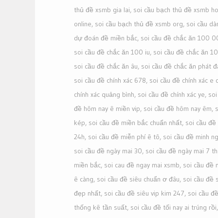
thủ đề xsmb gia lai
,
soi cầu bạch thủ đề xsmb h
online
,
soi cầu bạch thủ đề xsmb org
,
soi cầu dà
dự đoán đề miền bắc
,
soi cầu đề chắc ăn 100 
soi cầu đề chắc ăn 100 iu
,
soi cầu đề chắc ăn 1
soi cầu đề chắc ăn âu
,
soi cầu đề chắc ăn phát đ
soi cầu đề chính xác 678
,
soi cầu đề chính xác e 
chính xác quảng bình
,
soi cầu đề chính xác ye
,
soi
đề hôm nay ê miền vip
,
soi cầu đề hôm nay êm
,
kép
,
soi cầu đề miền bắc chuẩn nhất
,
soi cầu đề
24h
,
soi cầu đề miễn phí ê tô
,
soi cầu đề minh n
soi cầu đề ngày mai 30
,
soi cầu đề ngày mai 7 t
miền bắc
,
soi cau đề ngay mai xsmb
,
soi cầu đề 
ê càng
,
soi cầu đề siêu chuẩn ơ đâu
,
soi cầu đề 
đẹp nhất
,
soi cầu đề siêu vip kim 247
,
soi cầu đề
thống kê tần suất
,
soi cầu đề tối nay ai trúng rồi