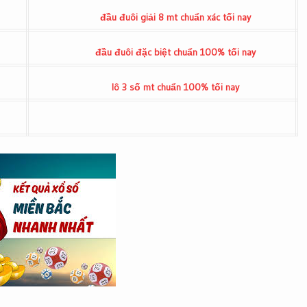
đầu đuôi giải 8 mt chuẩn xác tối nay
đầu đuôi đặc biệt chuẩn 100% tối nay
lô 3 số mt chuẩn 100% tối nay