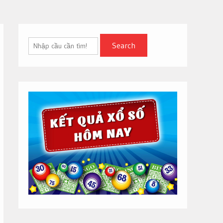
Search