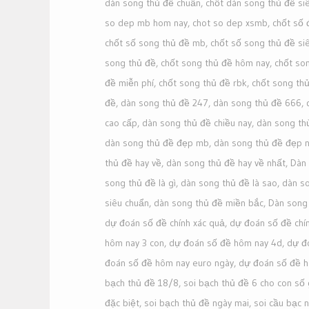
dàn song thủ đề chuẩn
,
chốt dàn song thủ đề si
so dep mb hom nay
,
chot so dep xsmb
,
chốt số 
chốt số song thủ đề mb
,
chốt số song thủ đề si
song thủ đề
,
chốt song thủ đề hôm nay
,
chốt so
đề miễn phí
,
chốt song thủ đề rbk
,
chốt song th
đề
,
dàn song thủ đề 247
,
dàn song thủ đề 666
,
cao cấp
,
dàn song thủ đề chiều nay
,
dàn song th
dàn song thủ đề đẹp mb
,
dàn song thủ đề đẹp 
thủ đề hay về
,
dàn song thủ đề hay về nhất
,
Dàn 
song thủ đề là gì
,
dàn song thủ đề là sao
,
dàn s
siêu chuẩn
,
dàn song thủ đề miền bắc
,
Dàn song 
dự đoán số đề chính xác quả
,
dự đoán số đề chí
hôm nay 3 con
,
dự đoán số đề hôm nay 4d
,
dự đ
đoán số đề hôm nay euro ngày
,
dự đoán số đề h
bạch thủ đề 18/8
,
soi bạch thủ đề 6 cho con số 
đặc biệt
,
soi bạch thủ đề ngày mai
,
soi cầu bạc 