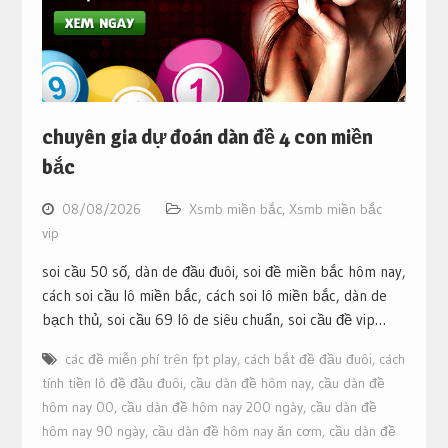
chuyên gia dự đoán dàn đề 4 con miền
bắc
08/08/2026
Xsmb miền bắc
,
Xsmb miền bắc
vip
soi cầu 50 số, dàn de đầu đuôi, soi đề miền bắc hôm nay,
cách soi cầu lô miền bắc, cách soi lô miền bắc, dàn de
bạch thủ, soi cầu 69 lô de siêu chuẩn, soi cầu đề vip…
các đề miễn phí trên fpt play
,
cách bắt đề đầu đuôi
,
cách
tính tiền lô đề đầu đuôi
,
cầu dàn đề hôm nay
,
cầu dàn đề
hôm nay 00
,
cầu dàn đề hôm nay 200 ngày
,
cầu dàn đề
hôm nay 90 ngày
,
cầu dàn đề hôm nay ăn cơm
,
cầu dàn đề