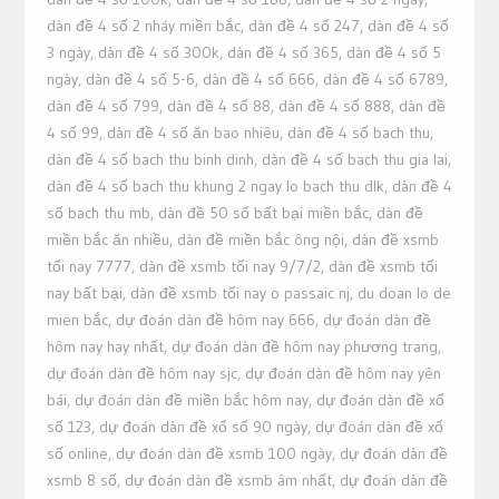
dàn đề 4 số 2 nháy miền bắc
,
dàn đề 4 số 247
,
dàn đề 4 số
3 ngày
,
dàn đề 4 số 300k
,
dàn đề 4 số 365
,
dàn đề 4 số 5
ngày
,
dàn đề 4 số 5-6
,
dàn đề 4 số 666
,
dàn đề 4 số 6789
,
dàn đề 4 số 799
,
dàn đề 4 số 88
,
dàn đề 4 số 888
,
dàn đề
4 số 99
,
dàn đề 4 số ăn bao nhiêu
,
dàn đề 4 số bach thu
,
dàn đề 4 số bach thu binh dinh
,
dàn đề 4 số bach thu gia lai
,
dàn đề 4 số bach thu khung 2 ngay lo bach thu dlk
,
dàn đề 4
số bach thu mb
,
dàn đề 50 số bất bại miền bắc
,
dàn đề
miền bắc ăn nhiều
,
dàn đề miền bắc ông nội
,
dàn đề xsmb
tối nay 7777
,
dàn đề xsmb tối nay 9/7/2
,
dàn đề xsmb tối
nay bất bại
,
dàn đề xsmb tối nay o passaic nj
,
du doan lo de
mien bắc
,
dự đoán dàn đề hôm nay 666
,
dự đoán dàn đề
hôm nay hay nhất
,
dự đoán dàn đề hôm nay phương trang
,
dự đoán dàn đề hôm nay sjc
,
dự đoán dàn đề hôm nay yên
bái
,
dự đoán dàn đề miền bắc hôm nay
,
dự đoán dàn đề xổ
số 123
,
dự đoán dàn đề xổ số 90 ngày
,
dự đoán dàn đề xổ
số online
,
dự đoán dàn đề xsmb 100 ngày
,
dự đoán dàn đề
xsmb 8 số
,
dự đoán dàn đề xsmb âm nhất
,
dự đoán dàn đề