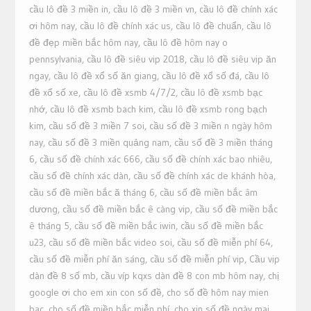
cầu lô đề 3 miền in
,
cầu lô đề 3 miền vn
,
cầu lô đề chính xác
ơi hôm nay
,
cầu lô đề chính xác us
,
cầu lô đề chuẩn
,
cầu lô
đề đẹp miền bắc hôm nay
,
cầu lô đề hôm nay o
pennsylvania
,
cầu lô đề siêu vip 2018
,
cầu lô đề siêu vip ăn
ngay
,
cầu lô đề xổ số ăn giang
,
cầu lô đề xổ số đá
,
cầu lô
đề xổ số xe
,
cầu lô đề xsmb 4/7/2
,
cầu lô đề xsmb bạc
nhớ
,
cầu lô đề xsmb bach kim
,
cầu lô đề xsmb rong bạch
kim
,
cầu số đề 3 miền 7 soi
,
cầu số đề 3 miền n ngày hôm
nay
,
cầu số đề 3 miền quảng nam
,
cầu số đề 3 miền tháng
6
,
cầu số đề chính xác 666
,
cầu số đề chính xác bao nhiêu
,
cầu số đề chính xác dàn
,
cầu số đề chính xác de khánh hòa
,
cầu số đề miền bắc ă tháng 6
,
cầu số đề miền bắc âm
dương
,
cầu số đề miền bắc ê càng vip
,
cầu số đề miền bắc
ê tháng 5
,
cầu số đề miền bắc iwin
,
cầu số đề miền bắc
u23
,
cầu số đề miền bắc video soi
,
cầu số đề miễn phí 64
,
cầu số đề miễn phí ăn sáng
,
cầu số đề miễn phí vip
,
Cầu vip
dàn đề 8 số mb
,
cầu víp kqxs dàn đề 8 con mb hôm nay
,
chị
google ơi cho em xin con số đề
,
cho số đề hôm nay mien
bac
,
cho số đề miền bắc miễn phí
,
cho xin số đề ngày mai
,