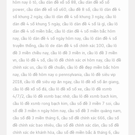
hôm nay ô tô
,
cầu dàn đề xổ số 88
,
cầu dàn đề xổ số
power
,
cầu dàn đề xổ số u60
,
cầu đề 8 số
,
cầu lô dàn đề 4
số khung 2 ngày
,
cầu lô dàn đề 4 số khung 3 ngày
,
cầu lô
dàn đề 4 số khung 5 ngày
,
cầu lô dàn đề 4 số là gì
,
cầu lô
dàn đề 4 số miền bắc
,
cầu lô dàn đề 4 số miền bắc hôm
nay
,
cầu lô dàn đề 4 số ngày hôm nay
,
cầu lô dàn đề 4 số
truyền thống
,
cầu lô de dàn đề 4 số chính xác 100
,
cầu lô
đề 3 miền chiều nay
,
cầu lô đề 3 miền in
,
cầu lô đề 3 miền
vn
,
cầu lô đề 4 số
,
cầu lô đề chính xác ơi hôm nay
,
cầu lô đề
chính xác us
,
cầu lô đề chuẩn
,
cầu lô đề đẹp miền bắc hôm
nay
,
cầu lô đề hôm nay o pennsylvania
,
cầu lô đề siêu vip
2018
,
cầu lô đề siêu vip ăn ngay
,
cầu lô đề xổ số ăn giang
,
cầu lô đề xổ số đá
,
cầu lô đề xổ số xe
,
cầu lô đề xsmb
4/7/2
,
cầu lô đề xsmb bạc nhớ
,
cầu lô đề xsmb bach kim
,
cầu lô đề xsmb rong bạch kim
,
cầu số đề 3 miền 7 soi
,
cầu
số đề 3 miền n ngày hôm nay
,
cầu số đề 3 miền quảng nam
,
cầu số đề 3 miền tháng 6
,
cầu số đề chính xác 666
,
cầu số
đề chính xác bao nhiêu
,
cầu số đề chính xác dàn
,
cầu số đề
chính xác de khánh hòa
,
cầu số đề miền bắc ă tháng 6
,
cầu