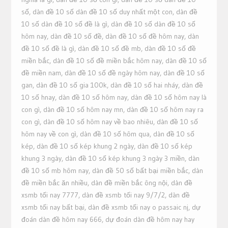
số
,
dàn đề 10 số dàn đề 10 số duy nhất một con
,
dàn đề
10 số dàn đề 10 số đề là gì
,
dàn đề 10 số dàn đề 10 số
hôm nay
,
dàn đề 10 số đề
,
dàn đề 10 số đề hôm nay
,
dàn
đề 10 số đề là gì
,
dàn đề 10 số đề mb
,
dàn đề 10 số đề
miền bắc
,
dàn đề 10 số đề miền bắc hôm nay
,
dàn đề 10 số
đề miền nam
,
dàn đề 10 số đề ngày hôm nay
,
dàn đề 10 số
gan
,
dàn đề 10 số gia 100k
,
dàn đề 10 số hai nháy
,
dàn đề
10 số hnay
,
dàn đề 10 số hôm nay
,
dàn đề 10 số hôm nay là
con gì
,
dàn đề 10 số hôm nay mn
,
dàn đề 10 số hôm nay ra
con gì
,
dàn đề 10 số hôm nay về bao nhiêu
,
dàn đề 10 số
hôm nay về con gì
,
dàn đề 10 số hôm qua
,
dàn đề 10 số
kép
,
dàn đề 10 số kép khung 2 ngày
,
dàn đề 10 số kép
khung 3 ngày
,
dàn đề 10 số kép khung 3 ngày 3 miền
,
dàn
đề 10 số mb hôm nay
,
dàn đề 50 số bất bại miền bắc
,
dàn
đề miền bắc ăn nhiều
,
dàn đề miền bắc ông nội
,
dàn đề
xsmb tối nay 7777
,
dàn đề xsmb tối nay 9/7/2
,
dàn đề
xsmb tối nay bất bại
,
dàn đề xsmb tối nay o passaic nj
,
dự
đoán dàn đề hôm nay 666
,
dự đoán dàn đề hôm nay hay