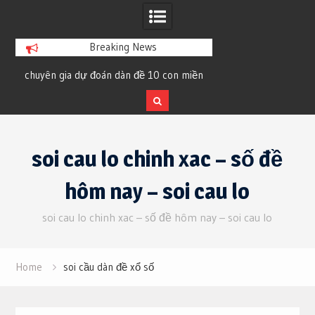
Breaking News
ền
chuyên gia dự đoán lô xiên 2 miền bắc
chuyên gia dự đoán
bắ
Skip
to
soi cau lo chinh xac – số đề
content
hôm nay – soi cau lo
soi cau lo chinh xac – số đề hôm nay – soi cau lo
Home
soi cầu dàn đề xổ số