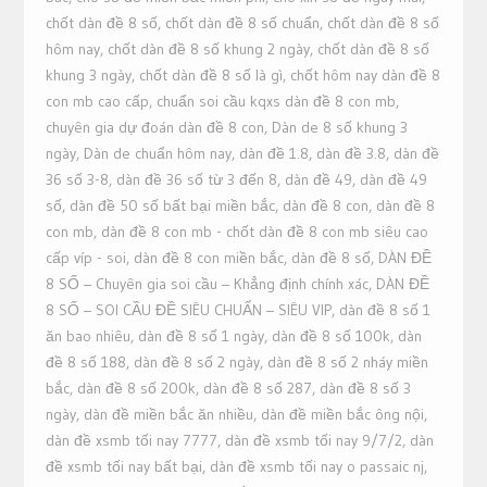
chốt dàn đề 8 số
,
chốt dàn đề 8 số chuẩn
,
chốt dàn đề 8 số
hôm nay
,
chốt dàn đề 8 số khung 2 ngày
,
chốt dàn đề 8 số
khung 3 ngày
,
chốt dàn đề 8 số là gì
,
chốt hôm nay dàn đề 8
con mb cao cấp
,
chuẩn soi cầu kqxs dàn đề 8 con mb
,
chuyên gia dự đoán dàn đề 8 con
,
Dàn de 8 số khung 3
ngày
,
Dàn de chuẩn hôm nay
,
dàn đề 1.8
,
dàn đề 3.8
,
dàn đề
36 số 3-8
,
dàn đề 36 số từ 3 đến 8
,
dàn đề 49
,
dàn đề 49
số
,
dàn đề 50 số bất bại miền bắc
,
dàn đề 8 con
,
dàn đề 8
con mb
,
dàn đề 8 con mb - chốt dàn đề 8 con mb siêu cao
cấp víp - soi
,
dàn đề 8 con miền bắc
,
dàn đề 8 số
,
DÀN ĐỀ
8 SỐ – Chuyên gia soi cầu – Khẳng định chính xác
,
DÀN ĐỀ
8 SỐ – SOI CẦU ĐỀ SIÊU CHUẨN – SIÊU VIP
,
dàn đề 8 số 1
ăn bao nhiêu
,
dàn đề 8 số 1 ngày
,
dàn đề 8 số 100k
,
dàn
đề 8 số 188
,
dàn đề 8 số 2 ngày
,
dàn đề 8 số 2 nháy miền
bắc
,
dàn đề 8 số 200k
,
dàn đề 8 số 287
,
dàn đề 8 số 3
ngày
,
dàn đề miền bắc ăn nhiều
,
dàn đề miền bắc ông nội
,
dàn đề xsmb tối nay 7777
,
dàn đề xsmb tối nay 9/7/2
,
dàn
đề xsmb tối nay bất bại
,
dàn đề xsmb tối nay o passaic nj
,