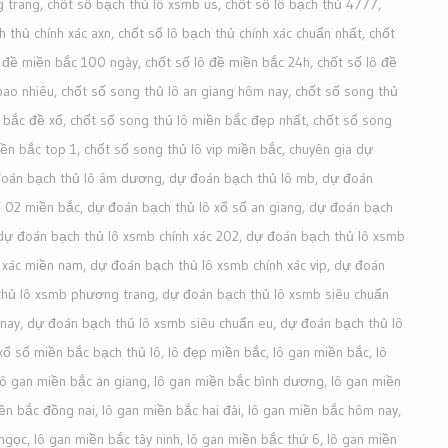
g trang
,
chốt số bạch thủ lô xsmb us
,
chốt số lô bạch thủ 4777
,
h thủ chính xác axn
,
chốt số lô bạch thủ chính xác chuẩn nhất
,
chốt
ô đề miền bắc 100 ngày
,
chốt số lô đề miền bắc 24h
,
chốt số lô đề
bao nhiêu
,
chốt số song thủ lô an giang hôm nay
,
chốt số song thủ
 bắc đề xổ
,
chốt số song thủ lô miền bắc đẹp nhất
,
chốt số song
iền bắc top 1
,
chốt số song thủ lô vip miền bắc
,
chuyên gia dự
oán bạch thủ lô âm dương
,
dự đoán bạch thủ lô mb
,
dự đoán
ố 02 miền bắc
,
dự đoán bạch thủ lô xổ số an giang
,
dự đoán bạch
dự đoán bạch thủ lô xsmb chính xác 202
,
dự đoán bạch thủ lô xsmb
 xác miền nam
,
dự đoán bạch thủ lô xsmb chính xác vip
,
dự đoán
thủ lô xsmb phương trang
,
dự đoán bạch thủ lô xsmb siêu chuẩn
 nay
,
dự đoán bạch thủ lô xsmb siêu chuẩn eu
,
dự đoán bạch thủ lô
ổ số miền bắc bạch thủ lô
,
lô đẹp miền bắc
,
lô gan miền bắc
,
lô
lô gan miền bắc an giang
,
lô gan miền bắc bình dương
,
lô gan miền
ền bắc đồng nai
,
lô gan miền bắc hai đài
,
lô gan miền bắc hôm nay
,
 ngọc
,
lô gan miền bắc tây ninh
,
lô gan miền bắc thứ 6
,
lô gan miền