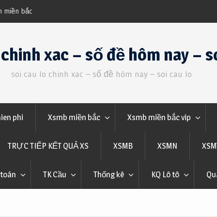
n miền bắc
chuyên gia dự đoán song thủ lô miền bắc
o chinh xac – số đề hôm nay – so
soi cau lo chinh xac – số đề hôm nay – soi cau lo
ien phi
Xsmb miền bắc
Xsmb miền bắc vip
TRỰC TIẾP KẾT QUẢ XS
XSMB
XSMN
XSM
 toán
TK Cầu
Thống kê
KQ Lô tô
Qu