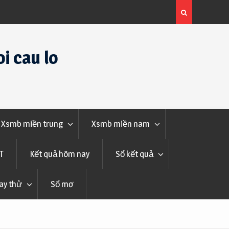
chuyên gia dự đoán dàn đề 8 con miền bắc
i cau lo
Xsmb miền trung
Xsmb miền nam
T
Kết quả hôm nay
Sổ kết quả
ay thử
Sổ mơ