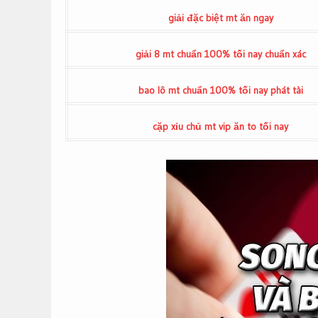
giải đặc biệt mt ăn ngay
giải 8 mt chuẩn 100% tối nay chuẩn xác
bao lô mt chuẩn 100% tối nay phát tài
cặp xỉu chủ mt vip ăn to tối nay