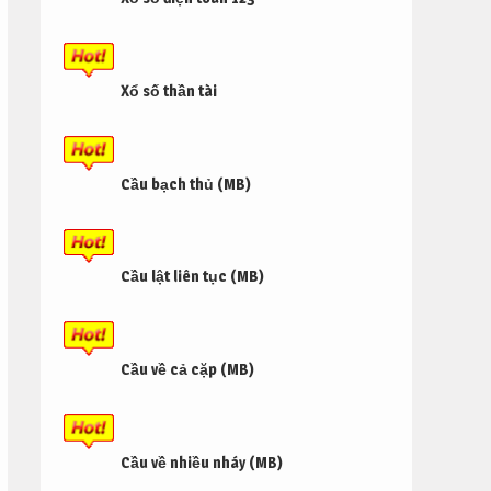
Xổ số thần tài
Cầu bạch thủ (MB)
Cầu lật liên tục (MB)
Cầu về cả cặp (MB)
Cầu về nhiều nháy (MB)