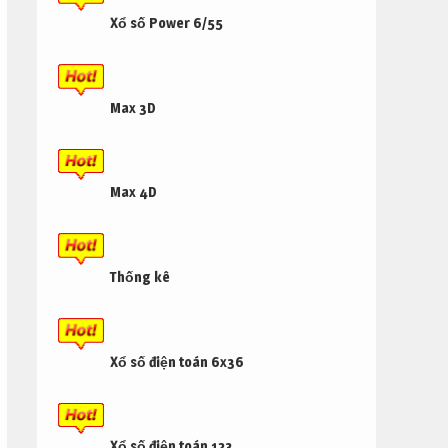
Xổ số Power 6/55
Max 3D
Max 4D
Thống kê
Xổ số điện toán 6x36
Xổ số điện toán 123