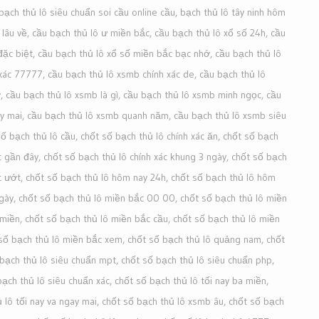
bạch thủ lô siêu chuẩn soi cầu online cầu
,
bạch thủ lô tây ninh hôm
 lâu về
,
cầu bạch thủ lô ư miền bắc
,
cầu bạch thủ lô xổ số 24h
,
cầu
đặc biệt
,
cầu bạch thủ lô xổ số miền bắc bạc nhớ
,
cầu bạch thủ lô
 xác 77777
,
cầu bạch thủ lô xsmb chính xác de
,
cầu bạch thủ lô
y
,
cầu bạch thủ lô xsmb là gì
,
cầu bạch thủ lô xsmb minh ngọc
,
cầu
y mai
,
cầu bạch thủ lô xsmb quanh năm
,
cầu bạch thủ lô xsmb siêu
số bạch thủ lô cầu
,
chốt số bạch thủ lô chính xác ăn
,
chốt số bạch
c gần đây
,
chốt số bạch thủ lô chính xác khung 3 ngày
,
chốt số bạch
c ướt
,
chốt số bạch thủ lô hôm nay 24h
,
chốt số bạch thủ lô hôm
ngày
,
chốt số bạch thủ lô miền bắc 00 00
,
chốt số bạch thủ lô miền
 miền
,
chốt số bạch thủ lô miền bắc cầu
,
chốt số bạch thủ lô miền
số bạch thủ lô miền bắc xem
,
chốt số bạch thủ lô quảng nam
,
chốt
 bạch thủ lô siêu chuẩn mpt
,
chốt số bạch thủ lô siêu chuẩn php
,
bạch thủ lô siêu chuẩn xác
,
chốt số bạch thủ lô tối nay ba miền
,
 lô tối nay va ngay mai
,
chốt số bạch thủ lô xsmb âu
,
chốt số bạch