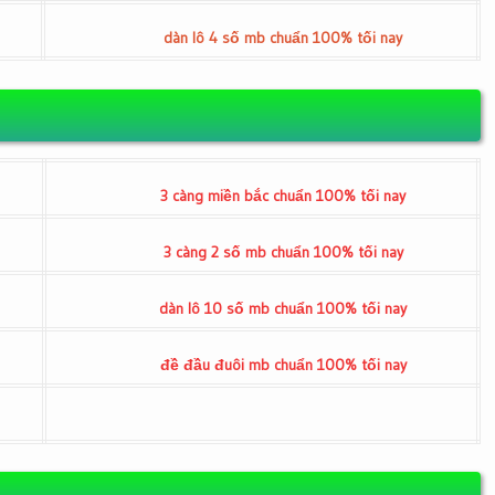
dàn lô 4 số mb chuẩn 100% tối nay
3 càng miền bắc chuẩn 100% tối nay
3 càng 2 số mb chuẩn 100% tối nay
dàn lô 10 số mb chuẩn 100% tối nay
đề đầu đuôi mb chuẩn 100% tối nay