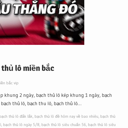
 thủ lô miền bắc
ền bắc vip
ép khung 2 ngày, bạch thủ lô kép khung 1 ngày, bạch
 bạch thủ lô, bạch thu lô, bạch thủ lô…
bạch thủ lô đắk lắk
,
bạch thủ lô đề hôm nay về bao nhiêu
,
bạch thủ
ì
,
bạch thủ lô ngày 5/8
,
bạch thủ lô siêu chuẩn 56
,
bạch thủ lô siêu