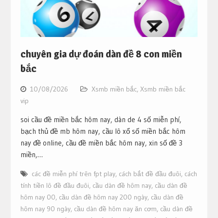
chuyên gia dự đoán dàn đề 8 con miền
bắc
10/08/2026
Xsmb miền bắc
,
Xsmb miền bắc
vip
soi cầu đề miền bắc hôm nay, dàn de 4 số miễn phí,
bạch thủ đề mb hôm nay, cầu lô xổ số miền bắc hôm
nay đề online, cầu đề miền bắc hôm nay, xin số đề 3
miền,…
các đề miễn phí trên fpt play
,
cách bắt đề đầu đuôi
,
cách
tính tiền lô đề đầu đuôi
,
cầu dàn đề hôm nay
,
cầu dàn đề
hôm nay 00
,
cầu dàn đề hôm nay 200 ngày
,
cầu dàn đề
hôm nay 90 ngày
,
cầu dàn đề hôm nay ăn cơm
,
cầu dàn đề