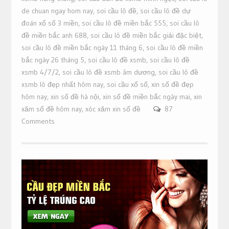
de chuan ngay hom nay
,
soi cầu lô đề
,
soi cầu lô đề dự
đoán xổ số 3 miền
,
soi cầu lô đề miền bắc 555
,
soi cầu lô
đề miền bắc anh 688
,
soi cầu lô đề miền bắc giải đặc biệt
,
soi cầu lô đề miền bắc ngày 11 tháng 6
,
soi cầu lô đề miền
bắc ngày 26 tháng 5
,
soi cầu lô đề xsmb
,
soi cầu lô đề
xsmb 4/7/2
,
soi cầu lô đề xsmb âm dương
,
soi cầu lô đề
xsmb lô đẹp nhất hôm nay
,
soi cầu xổ số
,
xin số đề đẹp
hôm nay
,
xin số đề hà nội
,
xin số đề miền bắc ngày mai
,
xin
xăm số đề hôm nay
,
xóc xăm xin số đề
87
Comments