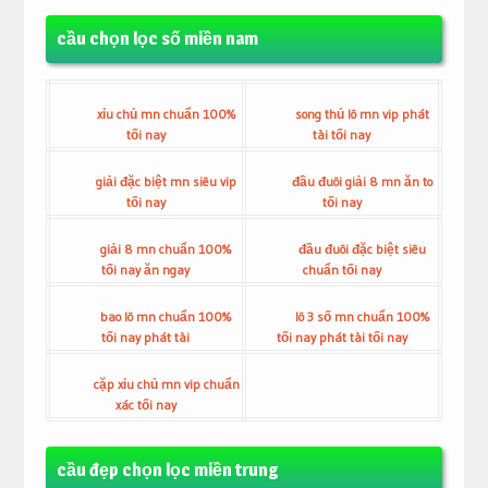
cầu chọn lọc số miền nam
xỉu chủ mn chuẩn 100%
song thủ lô mn vip phát
tối nay
tài tối nay
giải đặc biệt mn siêu vip
đầu đuôi giải 8 mn ăn to
tối nay
tối nay
giải 8 mn chuẩn 100%
đầu đuôi đặc biệt siêu
tối nay ăn ngay
chuẩn tối nay
bao lô mn chuẩn 100%
lô 3 số mn chuẩn 100%
tối nay phát tài
tối nay phát tài tối nay
cặp xỉu chủ mn vip chuẩn
xác tối nay
cầu đẹp chọn lọc miền trung