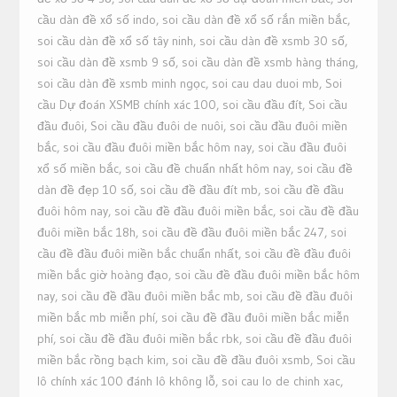
cầu dàn đề xổ số indo
,
soi cầu dàn đề xổ số rắn miền bắc
,
soi cầu dàn đề xổ số tây ninh
,
soi cầu dàn đề xsmb 30 số
,
soi cầu dàn đề xsmb 9 số
,
soi cầu dàn đề xsmb hàng tháng
,
soi cầu dàn đề xsmb minh ngọc
,
soi cau dau duoi mb
,
Soi
cầu Dự đoán XSMB chính xác 100
,
soi cầu đầu đít
,
Soi cầu
đầu đuôi
,
Soi cầu đầu đuôi de nuôi
,
soi cầu đầu đuôi miền
bắc
,
soi cầu đầu đuôi miền bắc hôm nay
,
soi cầu đầu đuôi
xổ số miền bắc
,
soi cầu đề chuẩn nhất hôm nay
,
soi cầu đề
dàn đề đẹp 10 số
,
soi cầu đề đầu đít mb
,
soi cầu đề đầu
đuôi hôm nay
,
soi cầu đề đầu đuôi miền bắc
,
soi cầu đề đầu
đuôi miền bắc 18h
,
soi cầu đề đầu đuôi miền bắc 247
,
soi
cầu đề đầu đuôi miền bắc chuẩn nhất
,
soi cầu đề đầu đuôi
miền bắc giờ hoàng đạo
,
soi cầu đề đầu đuôi miền bắc hôm
nay
,
soi cầu đề đầu đuôi miền bắc mb
,
soi cầu đề đầu đuôi
miền bắc mb miễn phí
,
soi cầu đề đầu đuôi miền bắc miễn
phí
,
soi cầu đề đầu đuôi miền bắc rbk
,
soi cầu đề đầu đuôi
miền bắc rồng bạch kim
,
soi cầu đề đầu đuôi xsmb
,
Soi cầu
lô chính xác 100 đánh lô không lỗ
,
soi cau lo de chinh xac
,