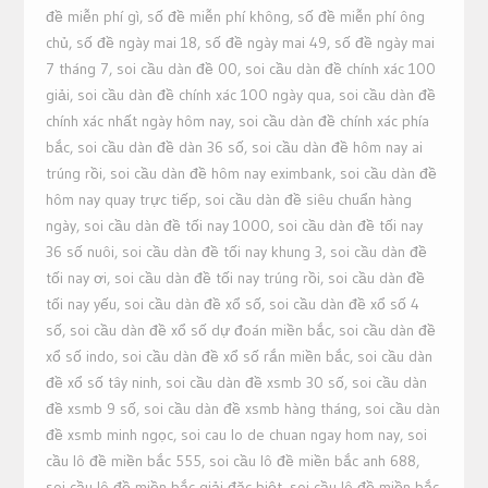
đề miễn phí gì
,
số đề miễn phí không
,
số đề miễn phí ông
chủ
,
số đề ngày mai 18
,
số đề ngày mai 49
,
số đề ngày mai
7 tháng 7
,
soi cầu dàn đề 00
,
soi cầu dàn đề chính xác 100
giải
,
soi cầu dàn đề chính xác 100 ngày qua
,
soi cầu dàn đề
chính xác nhất ngày hôm nay
,
soi cầu dàn đề chính xác phía
bắc
,
soi cầu dàn đề dàn 36 số
,
soi cầu dàn đề hôm nay ai
trúng rồi
,
soi cầu dàn đề hôm nay eximbank
,
soi cầu dàn đề
hôm nay quay trực tiếp
,
soi cầu dàn đề siêu chuẩn hàng
ngày
,
soi cầu dàn đề tối nay 1000
,
soi cầu dàn đề tối nay
36 số nuôi
,
soi cầu dàn đề tối nay khung 3
,
soi cầu dàn đề
tối nay ơi
,
soi cầu dàn đề tối nay trúng rồi
,
soi cầu dàn đề
tối nay yếu
,
soi cầu dàn đề xổ số
,
soi cầu dàn đề xổ số 4
số
,
soi cầu dàn đề xổ số dự đoán miền bắc
,
soi cầu dàn đề
xổ số indo
,
soi cầu dàn đề xổ số rắn miền bắc
,
soi cầu dàn
đề xổ số tây ninh
,
soi cầu dàn đề xsmb 30 số
,
soi cầu dàn
đề xsmb 9 số
,
soi cầu dàn đề xsmb hàng tháng
,
soi cầu dàn
đề xsmb minh ngọc
,
soi cau lo de chuan ngay hom nay
,
soi
cầu lô đề miền bắc 555
,
soi cầu lô đề miền bắc anh 688
,
soi cầu lô đề miền bắc giải đặc biệt
,
soi cầu lô đề miền bắc