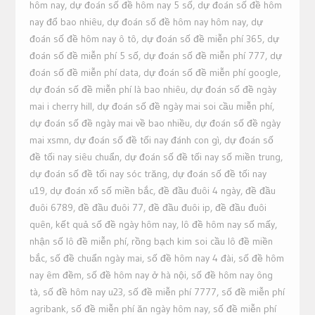
hôm nay
,
dự đoán số đề hôm nay 5 số
,
dự đoán số đề hôm
nay đổ bao nhiêu
,
dự đoán số đề hôm nay hôm nay
,
dự
đoán số đề hôm nay ô tô
,
dự đoán số đề miễn phí 365
,
dự
đoán số đề miễn phí 5 số
,
dự đoán số đề miễn phí 777
,
dự
đoán số đề miễn phí data
,
dự đoán số đề miễn phí google
,
dự đoán số đề miễn phí là bao nhiêu
,
dự đoán số đề ngày
mai i cherry hill
,
dự đoán số đề ngày mai soi cầu miễn phí
,
dự đoán số đề ngày mai về bao nhiều
,
dự đoán số đề ngày
mai xsmn
,
dự đoán số đề tối nay đánh con gì
,
dự đoán số
đề tối nay siêu chuẩn
,
dự đoán số đề tối nay số miền trung
,
dự đoán số đề tối nay sóc trăng
,
dự đoán số đề tối nay
u19
,
dự đoán xổ số miền bắc
,
đề đầu đuôi 4 ngày
,
đề đầu
đuôi 6789
,
đề đầu đuôi 77
,
đề đầu đuôi ip
,
đề đầu đuôi
quên
,
kết quả số đề ngày hôm nay
,
lô đề hôm nay số mấy
,
nhận số lô đề miễn phí
,
rồng bạch kim soi cầu lô đề miền
bắc
,
số đề chuẩn ngày mai
,
số đề hôm nay 4 đài
,
số đề hôm
nay êm đềm
,
số đề hôm nay ở hà nội
,
số đề hôm nay ông
tà
,
số đề hôm nay u23
,
số đề miễn phí 7777
,
số đề miễn phí
agribank
,
số đề miễn phí ăn ngày hôm nay
,
số đề miễn phí