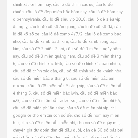
chính xác ơi hôm nay
,
cầu lô đề chính xác us
,
cầu lô đề
chuẩn
,
cầu lô đề đẹp miền bắc hôm nay
,
cầu lô đề hôm nay
o pennsylvania
,
cầu lô đề siêu vip 2018
,
cầu lô đề siêu vip
ăn ngay
,
cầu lô đề xổ số ăn giang
,
cầu lô đề xổ số đá
,
cầu
lô đề xổ số xe
,
cầu lô đề xsmb 4/7/2
,
cầu lô đề xsmb bạc
nhớ
,
cầu lô đề xsmb bach kim
,
cầu lô đề xsmb rong bạch
kim
,
cầu số đề 3 miền 7 soi
,
cầu số đề 3 miền n ngày hôm
nay
,
cầu số đề 3 miền quảng nam
,
cầu số đề 3 miền tháng
6
,
cầu số đề chính xác 666
,
cầu số đề chính xác bao nhiêu
,
cầu số đề chính xác dàn
,
cầu số đề chính xác de khánh hòa
,
cầu số đề miền bắc ă tháng 6
,
cầu số đề miền bắc âm
dương
,
cầu số đề miền bắc ê càng vip
,
cầu số đề miền bắc
ê tháng 5
,
cầu số đề miền bắc iwin
,
cầu số đề miền bắc
u23
,
cầu số đề miền bắc video soi
,
cầu số đề miễn phí 64
,
cầu số đề miễn phí ăn sáng
,
cầu số đề miễn phí vip
,
chị
google ơi cho em xin con số đề
,
cho số đề hôm nay mien
bac
,
cho số đề miền bắc miễn phí
,
cho xin số đề ngày mai
,
chuyên gia dự đoán dàn đề đầu đuôi
,
dàn đề 50 số bất bại
miền bắc
,
dàn đề đầu đuôi miền bắc
,
dàn đề miền bắc ăn