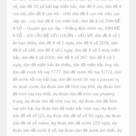
số
,
dàn đề 50 số bất bại miền bắc
,
dàn đề 8 con
,
dàn đề 8
con mb
,
dàn đề 8 con mb - chốt dàn đề 8 con mb siêu cao
cấp víp - soi
,
dàn đề 8 con miền bắc
,
dàn đề 8 số
,
DÀN ĐỀ
8 SỐ – Chuyên gia soi cầu – Khẳng định chính xác
,
DÀN ĐỀ
8 SỐ – SOI CẦU ĐỀ SIÊU CHUẨN – SIÊU VIP
,
dàn đề 8 số 1
ăn bao nhiêu
,
dàn đề 8 số 1 ngày
,
dàn đề 8 số 100k
,
dàn
đề 8 số 188
,
dàn đề 8 số 2 ngày
,
dàn đề 8 số 2 nháy miền
bắc
,
dàn đề 8 số 200k
,
dàn đề 8 số 287
,
dàn đề 8 số 3
ngày
,
dàn đề miền bắc ăn nhiều
,
dàn đề miền bắc ông nội
,
dàn đề xsmb tối nay 7777
,
dàn đề xsmb tối nay 9/7/2
,
dàn
đề xsmb tối nay bất bại
,
dàn đề xsmb tối nay o passaic nj
,
du doan xsmb
,
dự đoán dàn đề hôm nay 666
,
dự đoán dàn
đề hôm nay hay nhất
,
dự đoán dàn đề hôm nay phương
trang
,
dự đoán dàn đề hôm nay sjc
,
dự đoán dàn đề hôm
nay yên bái
,
dự đoán dàn đề miền bắc hôm nay
,
dự đoán
dàn đề xổ số 123
,
dự đoán dàn đề xổ số 90 ngày
,
dự đoán
dàn đề xổ số online
,
dự đoán dàn đề xsmb 100 ngày
,
dự
đoán dàn đề xsmb 8 số
,
dự đoán dàn đề xsmb âm nhất
,
dự