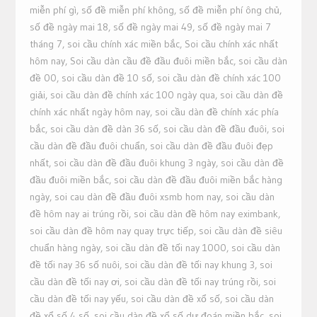
miễn phí gì
,
số đề miễn phí không
,
số đề miễn phí ông chủ
,
số đề ngày mai 18
,
số đề ngày mai 49
,
số đề ngày mai 7
tháng 7
,
soi cầu chính xác miền bắc
,
Soi cầu chính xác nhất
hôm nay
,
Soi cầu dàn cầu đề đầu đuôi miền bắc
,
soi cầu dàn
đề 00
,
soi cầu dàn đề 10 số
,
soi cầu dàn đề chính xác 100
giải
,
soi cầu dàn đề chính xác 100 ngày qua
,
soi cầu dàn đề
chính xác nhất ngày hôm nay
,
soi cầu dàn đề chính xác phía
bắc
,
soi cầu dàn đề dàn 36 số
,
soi cầu dàn đề đầu đuôi
,
soi
cầu dàn đề đầu đuôi chuẩn
,
soi cầu dàn đề đầu đuôi đẹp
nhất
,
soi cầu dàn đề đầu đuôi khung 3 ngày
,
soi cầu dàn đề
đầu đuôi miền bắc
,
soi cầu dàn đề đầu đuôi miền bắc hàng
ngày
,
soi cau dàn đề đầu đuôi xsmb hom nay
,
soi cầu dàn
đề hôm nay ai trúng rồi
,
soi cầu dàn đề hôm nay eximbank
,
soi cầu dàn đề hôm nay quay trực tiếp
,
soi cầu dàn đề siêu
chuẩn hàng ngày
,
soi cầu dàn đề tối nay 1000
,
soi cầu dàn
đề tối nay 36 số nuôi
,
soi cầu dàn đề tối nay khung 3
,
soi
cầu dàn đề tối nay ơi
,
soi cầu dàn đề tối nay trúng rồi
,
soi
cầu dàn đề tối nay yếu
,
soi cầu dàn đề xổ số
,
soi cầu dàn
đề xổ số 4 số
,
soi cầu dàn đề xổ số dự đoán miền bắc
,
soi