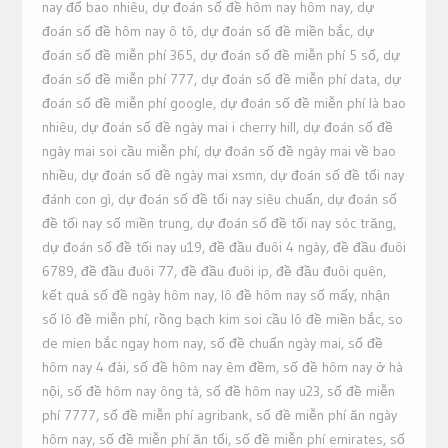
nay đổ bao nhiêu
,
dự đoán số đề hôm nay hôm nay
,
dự
đoán số đề hôm nay ô tô
,
dự đoán số đề miền bắc
,
dự
đoán số đề miễn phí 365
,
dự đoán số đề miễn phí 5 số
,
dự
đoán số đề miễn phí 777
,
dự đoán số đề miễn phí data
,
dự
đoán số đề miễn phí google
,
dự đoán số đề miễn phí là bao
nhiêu
,
dự đoán số đề ngày mai i cherry hill
,
dự đoán số đề
ngày mai soi cầu miễn phí
,
dự đoán số đề ngày mai về bao
nhiều
,
dự đoán số đề ngày mai xsmn
,
dự đoán số đề tối nay
đánh con gì
,
dự đoán số đề tối nay siêu chuẩn
,
dự đoán số
đề tối nay số miền trung
,
dự đoán số đề tối nay sóc trăng
,
dự đoán số đề tối nay u19
,
đề đầu đuôi 4 ngày
,
đề đầu đuôi
6789
,
đề đầu đuôi 77
,
đề đầu đuôi ip
,
đề đầu đuôi quên
,
kết quả số đề ngày hôm nay
,
lô đề hôm nay số mấy
,
nhận
số lô đề miễn phí
,
rồng bạch kim soi cầu lô đề miền bắc
,
so
de mien bắc ngay hom nay
,
số đề chuẩn ngày mai
,
số đề
hôm nay 4 đài
,
số đề hôm nay êm đềm
,
số đề hôm nay ở hà
nội
,
số đề hôm nay ông tà
,
số đề hôm nay u23
,
số đề miễn
phí 7777
,
số đề miễn phí agribank
,
số đề miễn phí ăn ngày
hôm nay
,
số đề miễn phí ăn tối
,
số đề miễn phí emirates
,
số