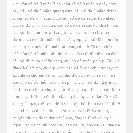
kim
,
cầu số đề 3 miền 7 soi
,
cầu số đề 3 miền n ngày hôm
nay
,
cầu số đề 3 miền quảng nam
,
cầu số đề 3 miền tháng
6
,
cầu số đề chính xác 666
,
cầu số đề chính xác bao nhiêu
,
cầu số đề chính xác dàn
,
cầu số đề chính xác de khánh hòa
,
cầu số đề miền bắc ă tháng 6
,
cầu số đề miền bắc âm
dương
,
cầu số đề miền bắc ê càng vip
,
cầu số đề miền bắc
ê tháng 5
,
cầu số đề miền bắc iwin
,
cầu số đề miền bắc
u23
,
cầu số đề miền bắc video soi
,
cầu số đề miễn phí 64
,
cầu số đề miễn phí ăn sáng
,
cầu số đề miễn phí vip
,
Cầu vip
dàn đề 8 số mb
,
cầu víp kqxs dàn đề 8 con mb hôm nay
,
chị
google ơi cho em xin con số đề
,
cho số đề hôm nay mien
bac
,
cho số đề miền bắc miễn phí
,
cho xin số đề ngày mai
,
chốt dàn đề 8 số
,
chốt dàn đề 8 số chuẩn
,
chốt dàn đề 8 số
hôm nay
,
chốt dàn đề 8 số khung 2 ngày
,
chốt dàn đề 8 số
khung 3 ngày
,
chốt dàn đề 8 số là gì
,
chốt hôm nay dàn đề 8
con mb cao cấp
,
chuẩn soi cầu kqxs dàn đề 8 con mb
,
chuyên gia dự đoán dàn đề 8 con
,
Dàn de 8 số khung 3
ngày
,
Dàn de chuẩn hôm nay
,
dàn đề 1.8
,
dàn đề 3.8
,
dàn đề
36 số 3-8
,
dàn đề 36 số từ 3 đến 8
,
dàn đề 49
,
dàn đề 49