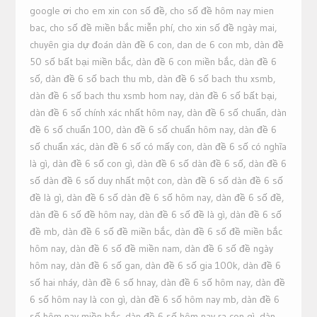
google ơi cho em xin con số đề
,
cho số đề hôm nay mien
bac
,
cho số đề miền bắc miễn phí
,
cho xin số đề ngày mai
,
chuyên gia dự đoán dàn đề 6 con
,
dan de 6 con mb
,
dàn đề
50 số bất bại miền bắc
,
dàn đề 6 con miền bắc
,
dàn đề 6
số
,
dàn đề 6 số bach thu mb
,
dàn đề 6 số bach thu xsmb
,
dàn đề 6 số bach thu xsmb hom nay
,
dàn đề 6 số bất bại
,
dàn đề 6 số chính xác nhất hôm nay
,
dàn đề 6 số chuẩn
,
dàn
đề 6 số chuẩn 100
,
dàn đề 6 số chuẩn hôm nay
,
dàn đề 6
số chuẩn xác
,
dàn đề 6 số có mấy con
,
dàn đề 6 số có nghĩa
là gì
,
dàn đề 6 số con gì
,
dàn đề 6 số dàn đề 6 số
,
dàn đề 6
số dàn đề 6 số duy nhất một con
,
dàn đề 6 số dàn đề 6 số
đề là gì
,
dàn đề 6 số dàn đề 6 số hôm nay
,
dàn đề 6 số đề
,
dàn đề 6 số đề hôm nay
,
dàn đề 6 số đề là gì
,
dàn đề 6 số
đề mb
,
dàn đề 6 số đề miền bắc
,
dàn đề 6 số đề miền bắc
hôm nay
,
dàn đề 6 số đề miền nam
,
dàn đề 6 số đề ngày
hôm nay
,
dàn đề 6 số gan
,
dàn đề 6 số gia 100k
,
dàn đề 6
số hai nháy
,
dàn đề 6 số hnay
,
dàn đề 6 số hôm nay
,
dàn đề
6 số hôm nay là con gì
,
dàn đề 6 số hôm nay mb
,
dàn đề 6
số hôm nay miền bắc
,
dàn đề 6 số hôm nay ra con gì
,
dàn