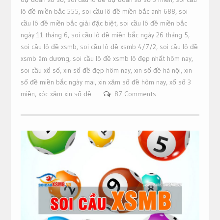
lô đề miền bắc 555
,
soi cầu lô đề miền bắc anh 688
,
soi
cầu lô đề miền bắc giải đặc biệt
,
soi cầu lô đề miền bắc
ngày 11 tháng 6
,
soi cầu lô đề miền bắc ngày 26 tháng 5
,
soi cầu lô đề xsmb
,
soi cầu lô đề xsmb 4/7/2
,
soi cầu lô đề
xsmb âm dương
,
soi cầu lô đề xsmb lô đẹp nhất hôm nay
,
soi cầu xổ số
,
xin số đề đẹp hôm nay
,
xin số đề hà nội
,
xin
số đề miền bắc ngày mai
,
xin xăm số đề hôm nay
,
xổ số 3
miền
,
xóc xăm xin số đề
87 Comments