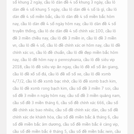
số khung 2 ngày
,
cầu lô dàn đề 4 số khung 3 ngày
,
cầu lô
dàn đề 4 số khung 5 ngày
,
cầu lô dàn đề 4 số là gì
,
cầu lô
dàn đề 4 số miền bắc
,
cầu lô dàn đề 4 số miền bắc hôm
nay
,
cầu lô dàn đề 4 số ngày hôm nay
,
cầu lô dàn đề 4 số
truyền thống
,
cầu lô de dàn đề 4 số chính xác 100
,
cầu lô
đề 3 miền chiều nay
,
cầu lô đề 3 miền in
,
cầu lô đề 3 miền
vn
,
cầu lô đề 4 số
,
cầu lô đề chính xác ơi hôm nay
,
cầu lô đề
chính xác us
,
cầu lô đề chuẩn
,
cầu lô đề đẹp miền bắc hôm
nay
,
cầu lô đề hôm nay o pennsylvania
,
cầu lô đề siêu vip
2018
,
cầu lô đề siêu vip ăn ngay
,
cầu lô đề xổ số ăn giang
,
cầu lô đề xổ số đá
,
cầu lô đề xổ số xe
,
cầu lô đề xsmb
4/7/2
,
cầu lô đề xsmb bạc nhớ
,
cầu lô đề xsmb bach kim
,
cầu lô đề xsmb rong bạch kim
,
cầu số đề 3 miền 7 soi
,
cầu
số đề 3 miền n ngày hôm nay
,
cầu số đề 3 miền quảng nam
,
cầu số đề 3 miền tháng 6
,
cầu số đề chính xác 666
,
cầu số
đề chính xác bao nhiêu
,
cầu số đề chính xác dàn
,
cầu số đề
chính xác de khánh hòa
,
cầu số đề miền bắc ă tháng 6
,
cầu
số đề miền bắc âm dương
,
cầu số đề miền bắc ê càng vip
,
cầu số đề miền bắc ê tháng 5
,
cầu số đề miền bắc iwin
,
cầu