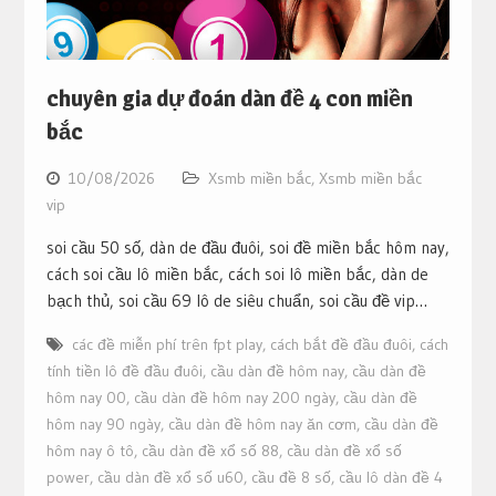
chuyên gia dự đoán dàn đề 4 con miền
bắc
10/08/2026
Xsmb miền bắc
,
Xsmb miền bắc
vip
soi cầu 50 số, dàn de đầu đuôi, soi đề miền bắc hôm nay,
cách soi cầu lô miền bắc, cách soi lô miền bắc, dàn de
bạch thủ, soi cầu 69 lô de siêu chuẩn, soi cầu đề vip…
các đề miễn phí trên fpt play
,
cách bắt đề đầu đuôi
,
cách
tính tiền lô đề đầu đuôi
,
cầu dàn đề hôm nay
,
cầu dàn đề
hôm nay 00
,
cầu dàn đề hôm nay 200 ngày
,
cầu dàn đề
hôm nay 90 ngày
,
cầu dàn đề hôm nay ăn cơm
,
cầu dàn đề
hôm nay ô tô
,
cầu dàn đề xổ số 88
,
cầu dàn đề xổ số
power
,
cầu dàn đề xổ số u60
,
cầu đề 8 số
,
cầu lô dàn đề 4