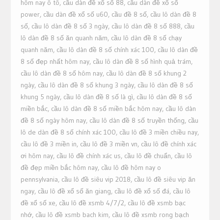
hôm nay ô tô
,
cầu dàn đề xổ số 88
,
cầu dàn đề xổ số
power
,
cầu dàn đề xổ số u60
,
cầu đề 8 số
,
cầu lô dàn đề 8
số
,
cầu lô dàn đề 8 số 3 ngày
,
cầu lô dàn đề 8 số 888
,
cầu
lô dàn đề 8 số ăn quanh năm
,
cầu lô dàn đề 8 số chạy
quanh năm
,
cầu lô dàn đề 8 số chính xác 100
,
cầu lô dàn đề
8 số đẹp nhất hôm nay
,
cầu lô dàn đề 8 số hình quả trám
,
cầu lô dàn đề 8 số hôm nay
,
cầu lô dàn đề 8 số khung 2
ngày
,
cầu lô dàn đề 8 số khung 3 ngày
,
cầu lô dàn đề 8 số
khung 5 ngày
,
cầu lô dàn đề 8 số là gì
,
cầu lô dàn đề 8 số
miền bắc
,
cầu lô dàn đề 8 số miền bắc hôm nay
,
cầu lô dàn
đề 8 số ngày hôm nay
,
cầu lô dàn đề 8 số truyền thống
,
cầu
lô de dàn đề 8 số chính xác 100
,
cầu lô đề 3 miền chiều nay
,
cầu lô đề 3 miền in
,
cầu lô đề 3 miền vn
,
cầu lô đề chính xác
ơi hôm nay
,
cầu lô đề chính xác us
,
cầu lô đề chuẩn
,
cầu lô
đề đẹp miền bắc hôm nay
,
cầu lô đề hôm nay o
pennsylvania
,
cầu lô đề siêu vip 2018
,
cầu lô đề siêu vip ăn
ngay
,
cầu lô đề xổ số ăn giang
,
cầu lô đề xổ số đá
,
cầu lô
đề xổ số xe
,
cầu lô đề xsmb 4/7/2
,
cầu lô đề xsmb bạc
nhớ
,
cầu lô đề xsmb bach kim
,
cầu lô đề xsmb rong bạch