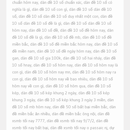
chuẩn hôm nay
,
dàn đề 10 số chuẩn xác
,
dàn đề 10 số có
nghĩa là gì
,
dàn đề 10 số con gì
,
dàn đề 10 số dàn đề 10
số
,
dàn đề 10 số dàn đề 10 số duy nhất một con
,
dàn đề
10 số dàn đề 10 số đề là gì
,
dàn đề 10 số dàn đề 10 số
hôm nay
,
dàn đề 10 số đề
,
dàn đề 10 số đề hôm nay
,
dàn
đề 10 số đề là gì
,
dàn đề 10 số đề mb
,
dàn đề 10 số đề
miền bắc
,
dàn đề 10 số đề miền bắc hôm nay
,
dàn đề 10 số
đề miền nam
,
dàn đề 10 số đề ngày hôm nay
,
dàn đề 10 số
gan
,
dàn đề 10 số gia 100k
,
dàn đề 10 số hai nháy
,
dàn đề
10 số hnay
,
dàn đề 10 số hôm nay
,
dàn đề 10 số hôm nay là
con gì
,
dàn đề 10 số hôm nay mn
,
dàn đề 10 số hôm nay ra
con gì
,
dàn đề 10 số hôm nay về bao nhiêu
,
dàn đề 10 số
hôm nay về con gì
,
dàn đề 10 số hôm qua
,
dàn đề 10 số
kép
,
dàn đề 10 số kép khung 2 ngày
,
dàn đề 10 số kép
khung 3 ngày
,
dàn đề 10 số kép khung 3 ngày 3 miền
,
dàn
đề 10 số mb hôm nay
,
dàn đề 50 số bất bại miền bắc
,
dàn
đề miền bắc ăn nhiều
,
dàn đề miền bắc ông nội
,
dàn đề
xsmb tối nay 7777
,
dàn đề xsmb tối nay 9/7/2
,
dàn đề
xsmb tối nay bất bại
,
dàn đề xsmb tối nay o passaic nj
,
dự