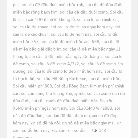
phí
,
soi cầu đề đầu đuôi miền bắc rbk
,
soi cầu đề đầu đuôi
miền bắc rồng bạch kim
,
soi cầu đề đầu đuôi xsmb
,
Soi cầu
lô chính xác 100 đánh lô không lỗ
,
soi cau lo de chinh xac
,
soi cau lo de chuan
,
soi cau lo de chuan ngay hom nay
,
soi
cau lo de cuc chuan
,
soi cau lo de hom nay
,
soi cầu lô đề
miền bắc 555
,
soi cầu lô đề miền bắc anh 688
,
soi cầu lô
đề miền bắc giải đặc biệt
,
soi cầu lô đề miền bắc ngày 11
tháng 6
,
soi cầu lô đề miền bắc ngày 26 tháng 5
,
soi cầu lô
đề xsmb
,
soi cầu lô đề xsmb 4/7/2
,
soi cầu lô đề xsmb âm
dương
,
soi cầu lô đề xsmb lô đẹp nhất hôm nay
,
soi cầu lô
tô bạch thủ
,
Soi cầu MB Rồng Bạch Kim
,
soi cầu miền bắc
,
Soi cầu miễn phí 888
,
Soi cầu Rồng Bạch Kim miễn phí chính
xác
,
soi cầu song thủ khung 3 ngày mb
,
soi cau xsmb dàn đề
đầu đuôi
,
soi cầu xsmb đề đầu đuôi miền bắc
,
Soi cầu
XSMB miễn phí ngày hôm nay
,
Soi cầu XSMB Win2888
,
soi
dàn đề đầu đuôi
,
soi dàn đề đầu đuôi mb
,
xin số đề đẹp
hôm nay
,
xin số đề hà nội
,
xin số đề miền bắc ngày mai
,
xin
xăm số đề hôm nay
,
xóc xăm xin số đề
143
Comments