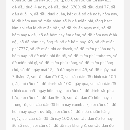
đề đầu đuôi 4 ngày
,
đề đầu đuôi 6789
,
đề đầu đuôi 77
,
đề
đầu đuôi ip
,
đề đầu đuôi quên
,
kết quả số đề ngày hôm nay
,
lô đề hôm nay số mấy
,
nhận số lô đề miễn phí
,
rồng bạch
kim soi cầu lô đề miền bắc
,
số đề chuẩn ngày mai
,
số đề
hôm nay 4 đài
,
số đề hôm nay êm đềm
,
số đề hôm nay ở hà
nội
,
số đề hôm nay ông tà
,
số đề hôm nay u23
,
số đề miễn
phí 7777
,
số đề miễn phí agribank
,
số đề miễn phí ăn ngày
hôm nay
,
số đề miễn phí ăn tối
,
số đề miễn phí emirates
,
số
đề miễn phí gì
,
số đề miễn phí không
,
số đề miễn phí ông
chủ
,
số đề ngày mai 18
,
số đề ngày mai 49
,
số đề ngày mai
7 tháng 7
,
soi cầu dàn đề 00
,
soi cầu dàn đề chính xác 100
giải
,
soi cầu dàn đề chính xác 100 ngày qua
,
soi cầu dàn đề
chính xác nhất ngày hôm nay
,
soi cầu dàn đề chính xác phía
bắc
,
soi cầu dàn đề dàn 36 số
,
soi cầu dàn đề hôm nay ai
trúng rồi
,
soi cầu dàn đề hôm nay eximbank
,
soi cầu dàn đề
hôm nay quay trực tiếp
,
soi cầu dàn đề siêu chuẩn hàng
ngày
,
soi cầu dàn đề tối nay 1000
,
soi cầu dàn đề tối nay
36 số nuôi
,
soi cầu dàn đề tối nay khung 3
,
soi cầu dàn đề