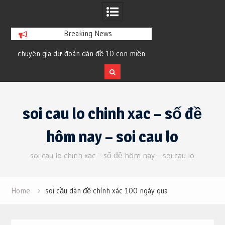
Breaking News
ền
chuyên gia dự đoán lô xiên 2 miền bắc
chuyên gia dự đoán
bắ
Skip
to
soi cau lo chinh xac – số đề
content
hôm nay – soi cau lo
soi cau lo chinh xac – số đề hôm nay – soi cau lo
Home
soi cầu dàn đề chính xác 100 ngày qua