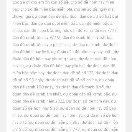
google ơi cho em xin con số đề
,
cho số đề hôm nay mien
bac
,
cho số đề miền bắc miễn phí
,
cho xin số đề ngày mai
,
chuyên gia dự đoán dàn đề đầu đuôi
,
dàn đề 50 số bất bại
miền bắc
,
dàn đề đầu đuôi miền bắc
,
dàn đề miền bắc ăn
nhiều
,
dàn đề miền bắc ông nội
,
dàn đề xsmb tối nay 7777
,
dàn đề xsmb tối nay 9/7/2
,
dàn đề xsmb tối nay bất bại
,
dàn đề xsmb tối nay o passaic nj
,
de dau duoi mb
,
dự đoán
dàn đề hôm nay 666
,
dự đoán dàn đề hôm nay hay nhất
,
dự
đoán dàn đề hôm nay phương trang
,
dự đoán dàn đề hôm
nay sjc
,
dự đoán dàn đề hôm nay yên bái
,
dự đoán dàn đề
miền bắc hôm nay
,
dự đoán dàn đề xổ số 123
,
dự đoán dàn
đề xổ số 90 ngày
,
dự đoán dàn đề xổ số online
,
dự đoán
dàn đề xsmb 100 ngày
,
dự đoán dàn đề xsmb 8 số
,
dự
đoán dàn đề xsmb âm nhất
,
dự đoán dàn đề xsmb bắc
,
dự
đoán dàn đề xsmb năm 2022
,
Dự đoán số de hôm nay
,
dự
đoán số đề hôm nay 5 số
,
dự đoán số đề hôm nay đổ bao
nhiêu
,
dự đoán số đề hôm nay hôm nay
,
dự đoán số đề hôm
nay ô tô
,
dự đoán số đề miễn phí 365
,
dự đoán số đề miễn
phí 5 số
,
dự đoán số đề miễn phí 777
,
dự đoán số đề miễn