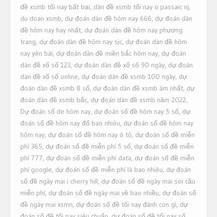
đề xsmb tối nay bất bại
,
dàn đề xsmb tối nay o passaic nj
,
du doan xsmb
,
dự đoán dàn đề hôm nay 666
,
dự đoán dàn
đề hôm nay hay nhất
,
dự đoán dàn đề hôm nay phương
trang
,
dự đoán dàn đề hôm nay sjc
,
dự đoán dàn đề hôm
nay yên bái
,
dự đoán dàn đề miền bắc hôm nay
,
dự đoán
dàn đề xổ số 123
,
dự đoán dàn đề xổ số 90 ngày
,
dự đoán
dàn đề xổ số online
,
dự đoán dàn đề xsmb 100 ngày
,
dự
đoán dàn đề xsmb 8 số
,
dự đoán dàn đề xsmb âm nhất
,
dự
đoán dàn đề xsmb bắc
,
dự đoán dàn đề xsmb năm 2022
,
Dự đoán số de hôm nay
,
dự đoán số đề hôm nay 5 số
,
dự
đoán số đề hôm nay đổ bao nhiêu
,
dự đoán số đề hôm nay
hôm nay
,
dự đoán số đề hôm nay ô tô
,
dự đoán số đề miễn
phí 365
,
dự đoán số đề miễn phí 5 số
,
dự đoán số đề miễn
phí 777
,
dự đoán số đề miễn phí data
,
dự đoán số đề miễn
phí google
,
dự đoán số đề miễn phí là bao nhiêu
,
dự đoán
số đề ngày mai i cherry hill
,
dự đoán số đề ngày mai soi cầu
miễn phí
,
dự đoán số đề ngày mai về bao nhiều
,
dự đoán số
đề ngày mai xsmn
,
dự đoán số đề tối nay đánh con gì
,
dự
đoán số đề tối nay siêu chuẩn
,
dự đoán số đề tối nay số