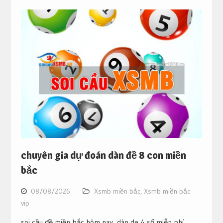
chuyên gia dự đoán dàn đề 8 con miền
bắc
08/08/2026
Xsmb miền bắc
,
Xsmb miền bắc
vip
soi cầu đề miền bắc hôm nay, dàn de 4 số miễn phí,