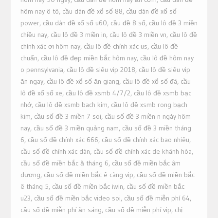
hôm nay ô tô
,
cầu dàn đề xổ số 88
,
cầu dàn đề xổ số
power
,
cầu dàn đề xổ số u60
,
cầu đề 8 số
,
cầu lô đề 3 miền
chiều nay
,
cầu lô đề 3 miền in
,
cầu lô đề 3 miền vn
,
cầu lô đề
chính xác ơi hôm nay
,
cầu lô đề chính xác us
,
cầu lô đề
chuẩn
,
cầu lô đề đẹp miền bắc hôm nay
,
cầu lô đề hôm nay
o pennsylvania
,
cầu lô đề siêu vip 2018
,
cầu lô đề siêu vip
ăn ngay
,
cầu lô đề xổ số ăn giang
,
cầu lô đề xổ số đá
,
cầu
lô đề xổ số xe
,
cầu lô đề xsmb 4/7/2
,
cầu lô đề xsmb bạc
nhớ
,
cầu lô đề xsmb bach kim
,
cầu lô đề xsmb rong bạch
kim
,
cầu số đề 3 miền 7 soi
,
cầu số đề 3 miền n ngày hôm
nay
,
cầu số đề 3 miền quảng nam
,
cầu số đề 3 miền tháng
6
,
cầu số đề chính xác 666
,
cầu số đề chính xác bao nhiêu
,
cầu số đề chính xác dàn
,
cầu số đề chính xác de khánh hòa
,
cầu số đề miền bắc ă tháng 6
,
cầu số đề miền bắc âm
dương
,
cầu số đề miền bắc ê càng vip
,
cầu số đề miền bắc
ê tháng 5
,
cầu số đề miền bắc iwin
,
cầu số đề miền bắc
u23
,
cầu số đề miền bắc video soi
,
cầu số đề miễn phí 64
,
cầu số đề miễn phí ăn sáng
,
cầu số đề miễn phí vip
,
chị