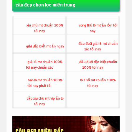
cầu đẹp chọn lọc miền trung
xỉu chủ mt chuẩn 100%
song thủ lô mt ăn lớn tối
tối nay
nay
đầu đuôi giải 8 mt chuẩn
giải đặc biệt mt ăn ngay
xác tối nay
giải 8 mt chuẩn 100%
đầu đuôi đặc biệt chuẩn
tối nay chuẩn xác
100% tối nay
bao lô mt chuẩn 100%
lô 3 số mt chuẩn 100%
tối nay phát tài
tối nay
cặp xỉu chủ mt vip ăn to
tối nay