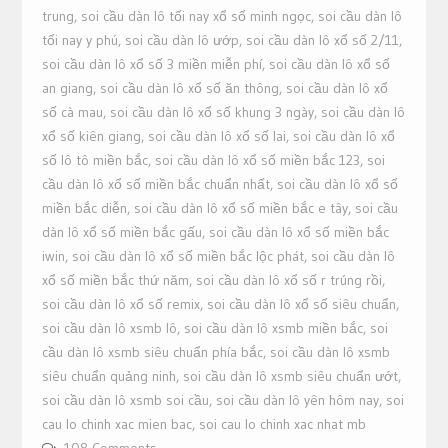
trung
,
soi cầu dàn lô tối nay xổ số minh ngọc
,
soi cầu dàn lô
tối nay y phú
,
soi cầu dàn lô ướp
,
soi cầu dàn lô xổ số 2/11
,
soi cầu dàn lô xổ số 3 miền miễn phí
,
soi cầu dàn lô xổ số
an giang
,
soi cầu dàn lô xổ số ăn thông
,
soi cầu dàn lô xổ
số cà mau
,
soi cầu dàn lô xổ số khung 3 ngày
,
soi cầu dàn lô
xổ số kiên giang
,
soi cầu dàn lô xổ số lai
,
soi cầu dàn lô xổ
số lô tô miền bắc
,
soi cầu dàn lô xổ số miền bắc 123
,
soi
cầu dàn lô xổ số miền bắc chuẩn nhất
,
soi cầu dàn lô xổ số
miền bắc diễn
,
soi cầu dàn lô xổ số miền bắc e tây
,
soi cầu
dàn lô xổ số miền bắc gấu
,
soi cầu dàn lô xổ số miền bắc
iwin
,
soi cầu dàn lô xổ số miền bắc lộc phát
,
soi cầu dàn lô
xổ số miền bắc thứ năm
,
soi cầu dàn lô xổ số r trúng rồi
,
soi cầu dàn lô xổ số remix
,
soi cầu dàn lô xổ số siêu chuẩn
,
soi cầu dàn lô xsmb lô
,
soi cầu dàn lô xsmb miền bắc
,
soi
cầu dàn lô xsmb siêu chuẩn phía bắc
,
soi cầu dàn lô xsmb
siêu chuẩn quảng ninh
,
soi cầu dàn lô xsmb siêu chuẩn ướt
,
soi cầu dàn lô xsmb soi cầu
,
soi cầu dàn lô yên hôm nay
,
soi
cau lo chinh xac mien bac
,
soi cau lo chinh xac nhat mb