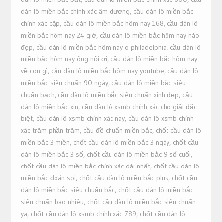
dàn lô miền bắc chính xác âm dương
,
cầu dàn lô miền bắc
chính xác cặp
,
cầu dàn lô miền bắc hôm nay 168
,
cầu dàn lô
miền bắc hôm nay 24 giờ
,
cầu dàn lô miền bắc hôm nay nào
đẹp
,
cầu dàn lô miền bắc hôm nay o philadelphia
,
cầu dàn lô
miền bắc hôm nay ông nội ơi
,
cầu dàn lô miền bắc hôm nay
về con gì
,
cầu dàn lô miền bắc hôm nay youtube
,
cầu dàn lô
miền bắc siêu chuẩn 90 ngày
,
cầu dàn lô miền bắc siêu
chuẩn bạch
,
cầu dàn lô miền bắc siêu chuẩn xinh đẹp
,
cầu
dàn lô miền bắc xin
,
cầu dàn lô xsmb chính xác cho giải đặc
biệt
,
cầu dàn lô xsmb chính xác nay
,
cầu dàn lô xsmb chính
xác trăm phần trăm
,
cầu đề chuẩn miền bắc
,
chốt cầu dàn lô
miền bắc 3 miền
,
chốt cầu dàn lô miền bắc 3 ngày
,
chốt cầu
dàn lô miền bắc 3 số
,
chốt cầu dàn lô miền bắc 9 số cuối
,
chốt cầu dàn lô miền bắc chính xác dài nhất
,
chốt cầu dàn lô
miền bắc đoán soi
,
chốt cầu dàn lô miền bắc plus
,
chốt cầu
dàn lô miền bắc siêu chuẩn bắc
,
chốt cầu dàn lô miền bắc
siêu chuẩn bao nhiêu
,
chốt cầu dàn lô miền bắc siêu chuẩn
ya
,
chốt cầu dàn lô xsmb chính xác 789
,
chốt cầu dàn lô