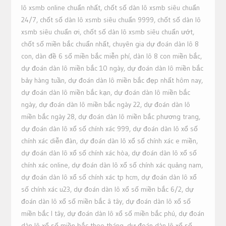
lô xsmb online chuẩn nhất
,
chốt số dàn lô xsmb siêu chuẩn
24/7
,
chốt số dàn lô xsmb siêu chuẩn 9999
,
chốt số dàn lô
xsmb siêu chuẩn ơi
,
chốt số dàn lô xsmb siêu chuẩn ướt
,
chốt số miền bắc chuẩn nhất
,
chuyên gia dự đoán dàn lô 8
con
,
dàn đề 6 số miền bắc miễn phí
,
dàn lô 8 con miền bắc
,
dự đoán dàn lô miền bắc 10 ngày
,
dự đoán dàn lô miền bắc
bảy hàng tuần
,
dự đoán dàn lô miền bắc đẹp nhất hôm nay
,
dự đoán dàn lô miền bắc kạn
,
dự đoán dàn lô miền bắc
ngày
,
dự đoán dàn lô miền bắc ngày 22
,
dự đoán dàn lô
miền bắc ngày 28
,
dự đoán dàn lô miền bắc phương trang
,
dự đoán dàn lô xổ số chính xác 999
,
dự đoán dàn lô xổ số
chính xác diễn đàn
,
dự đoán dàn lô xổ số chính xác e miền
,
dự đoán dàn lô xổ số chính xác hòa
,
dự đoán dàn lô xổ số
chính xác online
,
dự đoán dàn lô xổ số chính xác quảng nam
,
dự đoán dàn lô xổ số chính xác tp hcm
,
dự đoán dàn lô xổ
số chính xác u23
,
dự đoán dàn lô xổ số miền bắc 6/2
,
dự
đoán dàn lô xổ số miền bắc â tây
,
dự đoán dàn lô xổ số
miền bắc l tây
,
dự đoán dàn lô xổ số miền bắc phú
,
dự đoán
dàn lô xổ số miền bắc theo tháng
,
dự đoán dàn lô xổ số