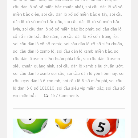
cầu dàn lô xổ số miền bắc chuẩn nhất
,
soi cầu dàn lô xổ số
miền bắc diễn
,
soi cầu dàn lô xổ số miền bắc e tây
,
soi cầu
dàn lô xổ số miền bắc gấu
,
soi cầu dàn lô xổ số miền bắc
iwin
,
soi cầu dàn lô xổ số miền bắc lộc phát
,
soi cầu dàn lô
xổ số miền bắc thứ năm
,
soi cầu dàn lô xổ số r trúng rồi
,
soi cầu dàn lô xổ số remix
,
soi cầu dàn lô xổ số siêu chuẩn
,
soi cầu dàn lô xsmb lô
,
soi cầu dàn lô xsmb miền bắc
,
soi
cầu dàn lô xsmb siêu chuẩn phía bắc
,
soi cầu dàn lô xsmb
siêu chuẩn quảng ninh
,
soi cầu dàn lô xsmb siêu chuẩn ướt
,
soi cầu dàn lô xsmb soi cầu
,
soi cầu dàn lô yên hôm nay
,
soi
cầu kqxs dàn lô 6 con mb
,
soi cầu lô 6 số miễn phí
,
soi cầu
lô dàn lô 6 số 101010
,
soi cầu siêu vip miền bắc
,
soi cầu số
vip miền bắc
157 Comments