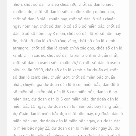
nhơn
,
chốt số dàn lô siêu chuẩn 36
,
chốt số dàn lô siêu
chuẩn indo
,
chốt số dàn lô siêu chuẩn không quảng cáo
,
chốt số dàn lô siêu chuẩn nay
,
chốt số dàn lô siêu chuẩn
ngày hôm nay
,
chốt số dàn lô xổ số 6 số miền bắc
,
chốt số
dàn lô xổ số hôm nay 3 miền
,
chốt số dàn lô xổ số hôm nay
ăn
,
chốt số dàn lô xổ số rồng vàng
,
chốt số dàn lô xsmb
atrungroi
,
chốt số dàn lô xsmb chính xác gps
,
chốt số dàn lô
xsmb chính xác uc
,
chốt số dàn lô xsmb online chuẩn nhất
,
chốt số dàn lô xsmb siêu chuẩn 24/7
,
chốt số dàn lô xsmb
siêu chuẩn 9999
,
chốt số dàn lô xsmb siêu chuẩn ơi
,
chốt
số dàn lô xsmb siêu chuẩn ướt
,
chốt số miền bắc chuẩn
nhất
,
chuyên gia dự đoán dàn lô 6 con miền bắc
,
dàn đề 6
số miền bắc miễn phí
,
dàn lô 6 con miền bắc
,
dan lo 6 so
mien bac
,
dự đoán dàn lô 6 con miền bắc
,
dự đoán dàn lô
miền bắc 10 ngày
,
dự đoán dàn lô miền bắc bảy hàng tuần
,
dự đoán dàn lô miền bắc đẹp nhất hôm nay
,
dự đoán dàn lô
miền bắc kạn
,
dự đoán dàn lô miền bắc ngày
,
dự đoán dàn
lô miền bắc ngày 22
,
dự đoán dàn lô miền bắc ngày 28
,
dự
đoán dàn lô miền bắc phương trang
,
dự đoán dàn lô xổ số