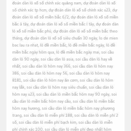
đoán dàn lô xổ số chính xác quảng nam
,
dự đoán dàn lô xổ
số chính xác tp hcm
,
dự đoán dàn lô xổ số chính xác u23
,
dự
đoán dàn lô xổ số miền bắc 6/2
,
dự đoán dàn lô xổ số miền
bắc â tây
,
dự đoán dàn lô xổ số miền bắc l tây
,
dự đoán dàn
lô xổ số miền bắc phú
,
dự đoán dàn lô xổ số miền bắc theo
tháng
,
dự đoán dàn lô xổ số siêu chuẩn 30 ngày
,
lo de mien
bac lau ra nhat
,
lô đề miền bắc
,
lô đề miền bắc ngày
,
lô đề
miền bắc ngày hôm qua
,
lô đề miền bắc ngày mai
,
soi cầu
dàn lô 90 ngày
,
soi cầu dàn lô asia
,
soi cầu dàn lô hay về
nhất
,
soi cầu dàn lô hôm nay 366
,
soi cầu dàn lô hôm nay
386
,
soi cầu dàn lô hôm nay 56
,
soi cầu dàn lô hôm nay
8181
,
soi cầu dàn lô hôm nay ăn cơm
,
soi cầu dàn lô hôm
nay lắk
,
soi cầu dàn lô hôm nay siêu chuẩn
,
soi cầu dàn lô
hôm nay u23
,
soi cầu dàn lô miền bắc hôm nay 90 ngày
,
soi
cầu dàn lô miền bắc hôm nay cầu
,
soi cầu dàn lô miền bắc
hôm nay hương
,
soi cầu dàn lô miền bắc hôm nay phương
trang
,
soi cầu dàn lô miễn phí 188
,
soi cầu dàn lô miễn phí 2
số
,
soi cầu dàn lô miễn phí bạch kim
,
soi cầu dàn lô miễn
phí chính xác 100
,
soi cầu dàn lô miễn phí đẹp nhất hôm