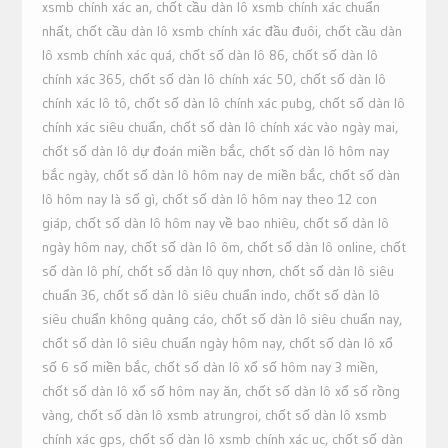
xsmb chính xác an
,
chốt cầu dàn lô xsmb chính xác chuẩn
nhất
,
chốt cầu dàn lô xsmb chính xác đầu đuôi
,
chốt cầu dàn
lô xsmb chính xác quá
,
chốt số dàn lô 86
,
chốt số dàn lô
chính xác 365
,
chốt số dàn lô chính xác 50
,
chốt số dàn lô
chính xác lô tô
,
chốt số dàn lô chính xác pubg
,
chốt số dàn lô
chính xác siêu chuẩn
,
chốt số dàn lô chính xác vào ngày mai
,
chốt số dàn lô dự đoán miền bắc
,
chốt số dàn lô hôm nay
bắc ngày
,
chốt số dàn lô hôm nay de miền bắc
,
chốt số dàn
lô hôm nay là số gì
,
chốt số dàn lô hôm nay theo 12 con
giáp
,
chốt số dàn lô hôm nay về bao nhiêu
,
chốt số dàn lô
ngày hôm nay
,
chốt số dàn lô ôm
,
chốt số dàn lô online
,
chốt
số dàn lô phí
,
chốt số dàn lô quy nhơn
,
chốt số dàn lô siêu
chuẩn 36
,
chốt số dàn lô siêu chuẩn indo
,
chốt số dàn lô
siêu chuẩn không quảng cáo
,
chốt số dàn lô siêu chuẩn nay
,
chốt số dàn lô siêu chuẩn ngày hôm nay
,
chốt số dàn lô xổ
số 6 số miền bắc
,
chốt số dàn lô xổ số hôm nay 3 miền
,
chốt số dàn lô xổ số hôm nay ăn
,
chốt số dàn lô xổ số rồng
vàng
,
chốt số dàn lô xsmb atrungroi
,
chốt số dàn lô xsmb
chính xác gps
,
chốt số dàn lô xsmb chính xác uc
,
chốt số dàn