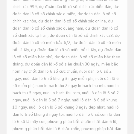
chính xác 999
,
dự đoán dàn lô xổ số chính xác diễn đàn
,
dự
đoán dàn lô xổ số chính xác e miền
,
dự đoán dàn lô xổ số
chính xác hòa
,
dự đoán dàn lô xổ số chính xác online
,
dự
đoán dàn lô xổ số chính xác quảng nam
,
dự đoán dàn lô xổ
số chính xác tp hcm
,
dự đoán dàn lô xổ số chính xác u23
,
dự
đoán dàn lô xổ số miền bắc 6/2
,
dự đoán dàn lô xổ số miền
bắc â tây
,
dự đoán dàn lô xổ số miền bắc l tây
,
dự đoán dàn
lô xổ số miền bắc phú
,
dự đoán dàn lô xổ số miền bắc theo
tháng
,
dự đoán dàn lô xổ số siêu chuẩn 30 ngày
,
miền bắc
hôm nay chốt đàn lô 6 số cực chuẩn
,
nuôi dàn lô 6 số 2
ngày
,
nuôi dàn lô 6 số khung 3 ngày miễn phí
,
nuôi dàn lô 6
số miễn phí
,
nuoi lo bach thu 2 ngay lo bach thu mb
,
nuoi lo
bach thu 5 ngay
,
nuoi lo bach thu.com
,
nuôi lô dàn lô 6 số 2
ngày
,
nuôi lô dàn lô 6 số 7 ngày
,
nuôi lô dàn lô 6 số khung
10 ngày
,
nuôi lô dàn lô 6 số khung 3 ngày dep nhat
,
nuôi lô
dàn lô 6 số khung 3 ngày tôi
,
nuôi lô dàn lô 6 số.com lô dàn
lô 6 số là mấy con
,
phương pháp bắt chuẩn nhất dàn 6 lô
,
phương pháp bắt dàn lô 6 chắc chắn
,
phương pháp bắt dàn