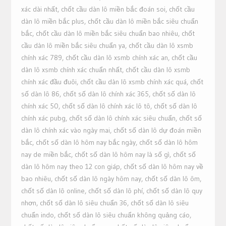
xác dài nhất
,
chốt cầu dàn lô miền bắc đoán soi
,
chốt cầu
dàn lô miền bắc plus
,
chốt cầu dàn lô miền bắc siêu chuẩn
bắc
,
chốt cầu dàn lô miền bắc siêu chuẩn bao nhiêu
,
chốt
cầu dàn lô miền bắc siêu chuẩn ya
,
chốt cầu dàn lô xsmb
chính xác 789
,
chốt cầu dàn lô xsmb chính xác an
,
chốt cầu
dàn lô xsmb chính xác chuẩn nhất
,
chốt cầu dàn lô xsmb
chính xác đầu đuôi
,
chốt cầu dàn lô xsmb chính xác quá
,
chốt
số dàn lô 86
,
chốt số dàn lô chính xác 365
,
chốt số dàn lô
chính xác 50
,
chốt số dàn lô chính xác lô tô
,
chốt số dàn lô
chính xác pubg
,
chốt số dàn lô chính xác siêu chuẩn
,
chốt số
dàn lô chính xác vào ngày mai
,
chốt số dàn lô dự đoán miền
bắc
,
chốt số dàn lô hôm nay bắc ngày
,
chốt số dàn lô hôm
nay de miền bắc
,
chốt số dàn lô hôm nay là số gì
,
chốt số
dàn lô hôm nay theo 12 con giáp
,
chốt số dàn lô hôm nay về
bao nhiêu
,
chốt số dàn lô ngày hôm nay
,
chốt số dàn lô ôm
,
chốt số dàn lô online
,
chốt số dàn lô phí
,
chốt số dàn lô quy
nhơn
,
chốt số dàn lô siêu chuẩn 36
,
chốt số dàn lô siêu
chuẩn indo
,
chốt số dàn lô siêu chuẩn không quảng cáo
,