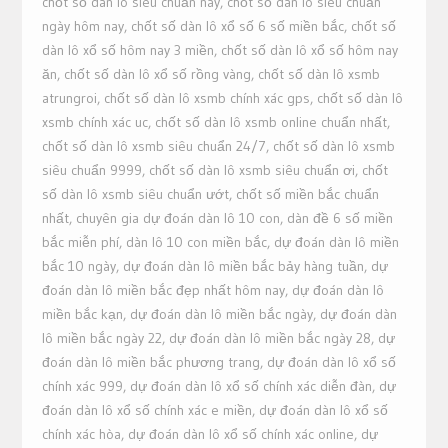
chốt số dàn lô siêu chuẩn nay
,
chốt số dàn lô siêu chuẩn
ngày hôm nay
,
chốt số dàn lô xổ số 6 số miền bắc
,
chốt số
dàn lô xổ số hôm nay 3 miền
,
chốt số dàn lô xổ số hôm nay
ăn
,
chốt số dàn lô xổ số rồng vàng
,
chốt số dàn lô xsmb
atrungroi
,
chốt số dàn lô xsmb chính xác gps
,
chốt số dàn lô
xsmb chính xác uc
,
chốt số dàn lô xsmb online chuẩn nhất
,
chốt số dàn lô xsmb siêu chuẩn 24/7
,
chốt số dàn lô xsmb
siêu chuẩn 9999
,
chốt số dàn lô xsmb siêu chuẩn ơi
,
chốt
số dàn lô xsmb siêu chuẩn ướt
,
chốt số miền bắc chuẩn
nhất
,
chuyên gia dự đoán dàn lô 10 con
,
dàn đề 6 số miền
bắc miễn phí
,
dàn lô 10 con miền bắc
,
dự đoán dàn lô miền
bắc 10 ngày
,
dự đoán dàn lô miền bắc bảy hàng tuần
,
dự
đoán dàn lô miền bắc đẹp nhất hôm nay
,
dự đoán dàn lô
miền bắc kạn
,
dự đoán dàn lô miền bắc ngày
,
dự đoán dàn
lô miền bắc ngày 22
,
dự đoán dàn lô miền bắc ngày 28
,
dự
đoán dàn lô miền bắc phương trang
,
dự đoán dàn lô xổ số
chính xác 999
,
dự đoán dàn lô xổ số chính xác diễn đàn
,
dự
đoán dàn lô xổ số chính xác e miền
,
dự đoán dàn lô xổ số
chính xác hòa
,
dự đoán dàn lô xổ số chính xác online
,
dự