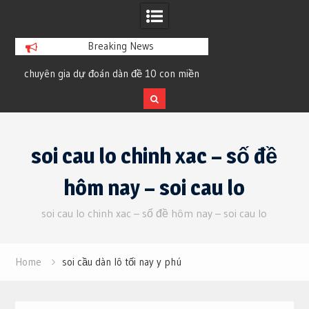
Breaking News
ền
chuyên gia dự đoán lô xiên 2 miền bắc
chuyên gia dự đoán
bắ
Skip
to
soi cau lo chinh xac – số đề
content
hôm nay – soi cau lo
soi cau lo chinh xac – số đề hôm nay – soi cau lo
Home
soi cầu dàn lô tối nay y phú