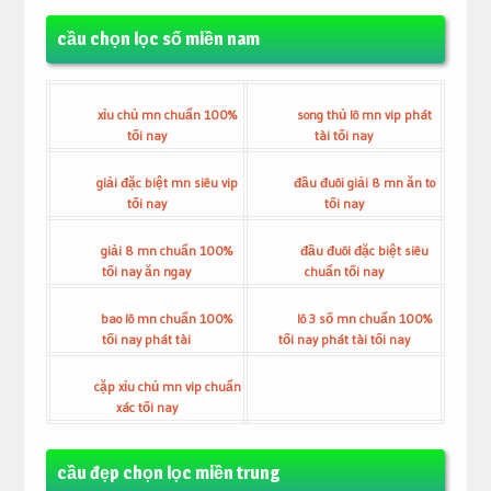
cầu chọn lọc số miền nam
xỉu chủ mn chuẩn 100%
song thủ lô mn vip phát
tối nay
tài tối nay
giải đặc biệt mn siêu vip
đầu đuôi giải 8 mn ăn to
tối nay
tối nay
giải 8 mn chuẩn 100%
đầu đuôi đặc biệt siêu
tối nay ăn ngay
chuẩn tối nay
bao lô mn chuẩn 100%
lô 3 số mn chuẩn 100%
tối nay phát tài
tối nay phát tài tối nay
cặp xỉu chủ mn vip chuẩn
xác tối nay
cầu đẹp chọn lọc miền trung