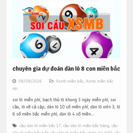
chuyên gia dự đoán dàn lô 8 con miền bắc
08/08/2026
Xsmb miền bắc
,
Xsmb miền bắc
vip
soi lô miễn phí, bạch thủ lô khung 3 ngày miễn phí, soi
cầu, lô về cả cặp, dàn lô 10 số miền phí, dàn lô xiên 3, lô
6 số miền bắc miễn phí, dàn lô 4 số miền…
cầu dàn lô miền bắc 17
,
cầu dàn lô miền bắc bảng
,
cầu
dàn lô miền bắc bắt
,
cầu dàn lô miền bắc chính xác 600
,
cầu