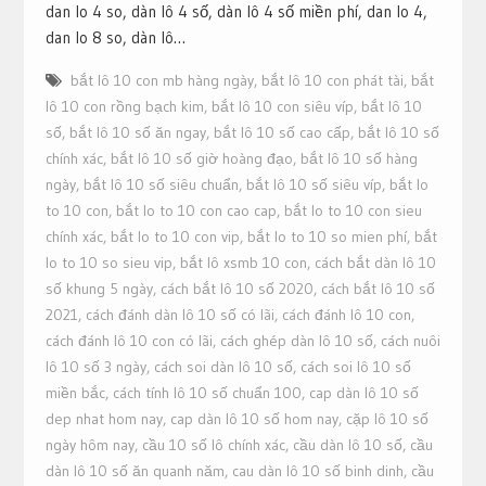
dan lo 4 so, dàn lô 4 số, dàn lô 4 số miền phí, dan lo 4,
dan lo 8 so, dàn lô…
bắt lô 10 con mb hàng ngày
,
bắt lô 10 con phát tài
,
bắt
lô 10 con rồng bạch kim
,
bắt lô 10 con siêu víp
,
bắt lô 10
số
,
bắt lô 10 số ăn ngay
,
bắt lô 10 số cao cấp
,
bắt lô 10 số
chính xác
,
bắt lô 10 số giờ hoàng đạo
,
bắt lô 10 số hàng
ngày
,
bắt lô 10 số siêu chuẩn
,
bắt lô 10 số siêu víp
,
bắt lo
to 10 con
,
bắt lo to 10 con cao cap
,
bắt lo to 10 con sieu
chính xác
,
bắt lo to 10 con vip
,
bắt lo to 10 so mien phí
,
bắt
lo to 10 so sieu vip
,
bắt lô xsmb 10 con
,
cách bắt dàn lô 10
số khung 5 ngày
,
cách bắt lô 10 số 2020
,
cách bắt lô 10 số
2021
,
cách đánh dàn lô 10 số có lãi
,
cách đánh lô 10 con
,
cách đánh lô 10 con có lãi
,
cách ghép dàn lô 10 số
,
cách nuôi
lô 10 số 3 ngày
,
cách soi dàn lô 10 số
,
cách soi lô 10 số
miền bắc
,
cách tính lô 10 số chuẩn 100
,
cap dàn lô 10 số
dep nhat hom nay
,
cap dàn lô 10 số hom nay
,
cặp lô 10 số
ngày hôm nay
,
cầu 10 số lô chính xác
,
cầu dàn lô 10 số
,
cầu
dàn lô 10 số ăn quanh năm
,
cau dàn lô 10 số binh dinh
,
cầu