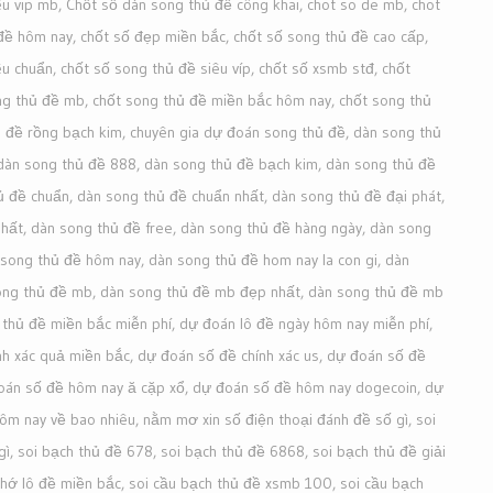
êu vip mb
,
Chốt số dàn song thủ đề công khai
,
chot so de mb
,
chot
đề hôm nay
,
chốt số đẹp miền bắc
,
chốt số song thủ đề cao cấp
,
êu chuẩn
,
chốt số song thủ đề siêu víp
,
chốt số xsmb stđ
,
chốt
ng thủ đề mb
,
chốt song thủ đề miền bắc hôm nay
,
chốt song thủ
ủ đề rồng bạch kim
,
chuyên gia dự đoán song thủ đề
,
dàn song thủ
dàn song thủ đề 888
,
dàn song thủ đề bạch kim
,
dàn song thủ đề
ủ đề chuẩn
,
dàn song thủ đề chuẩn nhất
,
dàn song thủ đề đại phát
,
nhất
,
dàn song thủ đề free
,
dàn song thủ đề hàng ngày
,
dàn song
song thủ đề hôm nay
,
dàn song thủ đề hom nay la con gi
,
dàn
ong thủ đề mb
,
dàn song thủ đề mb đẹp nhất
,
dàn song thủ đề mb
thủ đề miền bắc miễn phí
,
dự đoán lô đề ngày hôm nay miễn phí
,
nh xác quả miền bắc
,
dự đoán số đề chính xác us
,
dự đoán số đề
oán số đề hôm nay ă cặp xổ
,
dự đoán số đề hôm nay dogecoin
,
dự
ôm nay về bao nhiêu
,
nằm mơ xin số điện thoại đánh đề số gì
,
soi
gì
,
soi bạch thủ đề 678
,
soi bạch thủ đề 6868
,
soi bạch thủ đề giải
nhớ lô đề miền bắc
,
soi cầu bạch thủ đề xsmb 100
,
soi cầu bạch