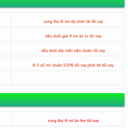
song thủ lô mn vip phát tài tối nay
đầu đuôi giải 8 mn ăn to tối nay
đầu đuôi đặc biệt siêu chuẩn tối nay
lô 3 số mn chuẩn 100% tối nay phát tài tối nay
song thủ lô mt ăn lớn tối nay