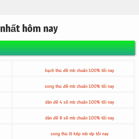
 nhất hôm nay
bạch thủ đề mb chuẩn 100% tối nay
song thủ đề mb chuẩn 100% tối nay
dàn đề 4 số mb chuẩn 100% tối nay
dàn đề 8 số mb chuẩn 100% tối nay
song thủ lô kép mb víp tối nay