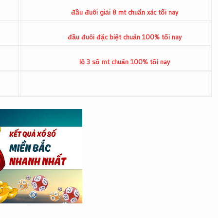
đầu đuôi giải 8 mt chuẩn xác tối nay
đầu đuôi đặc biệt chuẩn 100% tối nay
lô 3 số mt chuẩn 100% tối nay