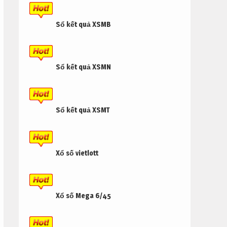
Sổ kết quả XSMB
Sổ kết quả XSMN
Sổ kết quả XSMT
Xổ số vietlott
Xổ số Mega 6/45