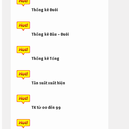
Thống kê Đuôi
Thống kê Đầu – Đuôi
Thống kê Tổng
Tần suất xuất hiện
TK từ 00 đến 99