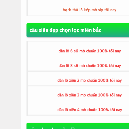
bạch thủ lô kép mb vip tối nay
cầu siêu đẹp chọn lọc miền bắc
dàn lô 6 số mb chuẩn 100% tối nay
dàn lô 8 số mb chuẩn 100% tối nay
dàn lô xiên 2 mb chuẩn 100% tối nay
dàn lô xiên 3 mb chuẩn 100% tối nay
dàn lô xiên 4 mb chuẩn 100% tối nay