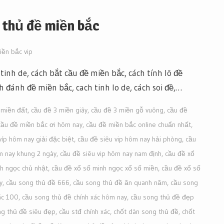
 thủ đề miền bắc
ền bắc vip
 tinh de, cách bắt cầu đề miền bắc, cách tính lô đề
h đánh đề miền bắc, cach tinh lo de, cách soi đề,…
 miền đất
,
cầu đề 3 miền giây
,
cầu đề 3 miền gỗ vuông
,
cầu đề
cầu đề miền bắc ơi hôm nay
,
cầu đề miền bắc online chuẩn nhất
,
víp hôm nay giải đặc biệt
,
cầu đề siêu vip hôm nay hải phòng
,
cầu
m nay khung 2 ngày
,
cầu đề siêu vip hôm nay nam định
,
cầu đề xổ
h ngọc chủ nhật
,
cầu đề xổ số minh ngọc xổ số miền
,
cầu đề xổ số
y
,
cầu song thủ đề 666
,
cầu song thủ đề ăn quanh năm
,
cầu song
ác 100
,
cầu song thủ đề chính xác hôm nay
,
cầu song thủ đề đẹp
ng thủ đề siêu đẹp
,
cầu stđ chính xác
,
chốt dàn song thủ đề
,
chốt