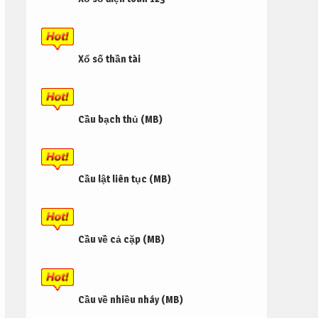
Xổ số thần tài
Cầu bạch thủ (MB)
Cầu lật liên tục (MB)
Cầu về cả cặp (MB)
Cầu về nhiều nháy (MB)